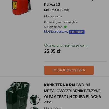
Paliwa 10l
Moje Auto Virage
Motoryzacja
Przewidywana wysyłka:
w 1 dzień rob.
Możliwa dostawa
Gwarancja najniższej ceny
25,95 zł
DODAJ DO KOSZYKA
KANISTER NA PALIWO 20L
METALOWY ZBIORNIK BENZYNĘ
OLEJ ATEST UN GRUBA BLACHA
Allbe
Motoryzacja