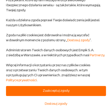
Poza plikami, które są nam niezbędne do prawidłowego
Przewidywana wysyłka:
i bezpiecznego działania serwisu - są także takie, które wymagają
w 1 dzień rob.
Twojej zgody.
Możliwa dostawa
Każda udzielona zgoda poprawi Twoje doświadczenia jeśli jesteś
naszym Użytkownikiem.
3,99 zł
Zgoda na pliki cookies jest dobrowolna i można ją wycofać
w dowolnym momencie z poziomu strony „
Dostosuj zgody
”.
DODAJ DO KOSZYKA
Administratorem Twoich danych osobowych jest Empik S.A.
z siedzibą w Warszawie, a w niektórych przypadkach nasi
Partnerzy
.
Kanister plastikowy HDPE 20L czarny
Więcej informacji o korzystaniu przez nas z plików cookies
z lejkiem Atest UE na paliwo
oraz o przetwarzaniu Twoich danych osobowych, w tym
Inna marka
o przysługujących Ci uprawnieniach, znajdziesz w naszej
Motoryzacja
Polityce prywatności
.
Przewidywana wysyłka:
w 1 dzień rob.
Zaakceptuj zgody
Możliwa dostawa
Dostosuj zgody
Start
Kategorie
Koszyk
Ulubione
Konto
55,00 zł