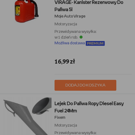
VIRAGE- Kanister Rezerwowy Do
Paliwa 5l
Moje Auto Virage
Motoryzacja
Przewidywana wysyłka:
w 1 dzień rob.
Możliwa dostawa
16,99 zł
DODAJ DO KOSZYKA
Lejek Do Paliwa Ropy Diesel Easy
Fuel 24Mm
Fixem
Motoryzacja
Przewidywana wysyłka: