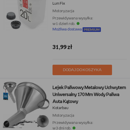
Lun Fix
Motoryzacja
Przewidywana wysyłka:
w 1 dzień rob.
Możliwa dostawa
31,99 zł
DODAJ DO KOSZYKA
Lejek Paliwowy Metalowy Uchwytem
Uniwersalny 170 Mm Wody Paliwa
Auta Kątowy
Kotarbau
Motoryzacja
Przewidywana wysyłka:
w 3 dni rob.