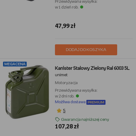
Przewidywana wysyłka:
w 1 dzień rob.
47,99 zł
DODAJ DO KOSZYKA
MEGACENA
Kanister Stalowy Zielony Ral 6003 5L
unimet
Motoryzacja
Przewidywana wysyłka:
w 2 dni rob.
Możliwa dostawa
5
Gwarancja najniższej ceny
107,28 zł