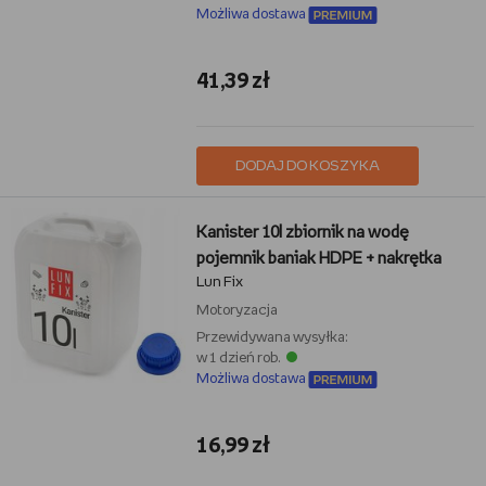
Możliwa dostawa
41,39 zł
DODAJ DO KOSZYKA
Kanister 10l zbiornik na wodę
pojemnik baniak HDPE + nakrętka
Lun Fix
Motoryzacja
Przewidywana wysyłka:
w 1 dzień rob.
Możliwa dostawa
16,99 zł