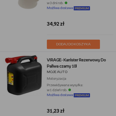
w 3 dni rob.
Możliwa dostawa
34,92 zł
DODAJ DO KOSZYKA
VIRAGE- Kanister Rezerwowy Do
Paliwa czarny 10l
MOJE AUTO
Motoryzacja
Przewidywana wysyłka:
w 1 dzień rob.
Możliwa dostawa
31,23 zł