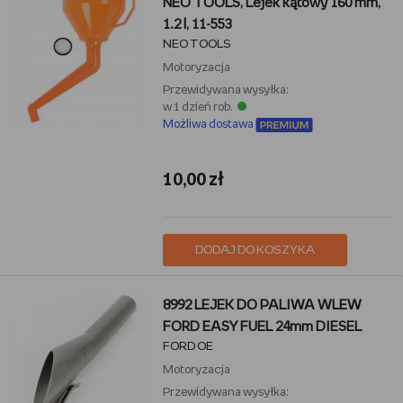
NEO TOOLS, Lejek kątowy 160 mm,
1.2 l, 11-553
NEO TOOLS
Motoryzacja
Przewidywana wysyłka:
w 1 dzień rob.
Możliwa dostawa
10,00 zł
DODAJ DO KOSZYKA
8992 LEJEK DO PALIWA WLEW
FORD EASY FUEL 24mm DIESEL
FORD OE
Motoryzacja
Przewidywana wysyłka: