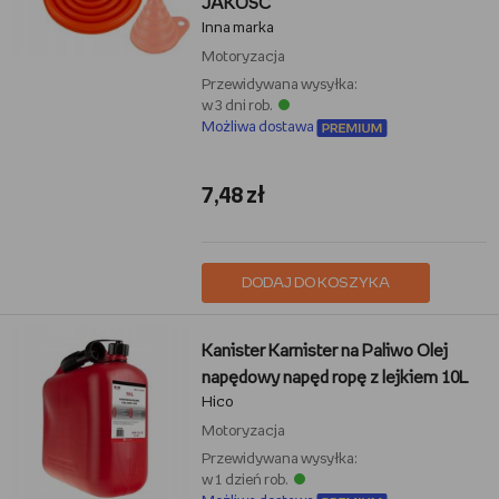
JAKOŚĆ
Inna marka
Motoryzacja
Przewidywana wysyłka:
w 3 dni rob.
Możliwa dostawa
7,48 zł
DODAJ DO KOSZYKA
Kanister Karnister na Paliwo Olej
napędowy napęd ropę z lejkiem 10L
Hico
Motoryzacja
Przewidywana wysyłka:
w 1 dzień rob.