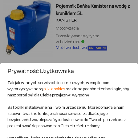
Pojemnik Bańka Kanister na wodę z
kranikiem 5L
KANISTER
Motoryzacja
Przewidywana wysyłka:
w 1 dzień rob.
Możliwa dostawa
44,99 zł
Prywatność Użytkownika
Tak jak w innych serwisach internetowych, w empik.com
wykorzystywane są
pliki cookies
oraz inne podobne technologie, aby
DODAJ DO KOSZYKA
nasz portal był dla Ciebie przyjazny i wygodny.
Są to pliki instalowane na Twoim urządzeniu, które pomagają nam
Lejek składany silikonowy różowy do
zapewnić ważne funkcjonalności serwisu, zadbać o jego
warsztatu do motocykla samochodu
bezpieczeństwo, ulepszać go, dostosować do Twoich potrzeb oraz
DKM
prezentować dopasowane do Ciebie treści i reklamy.
Motoryzacja