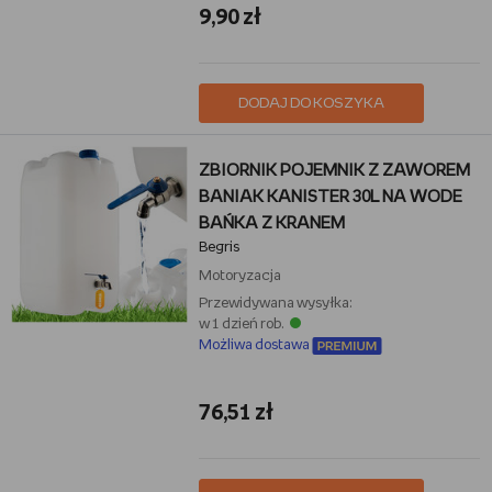
9,90 zł
DODAJ DO KOSZYKA
ZBIORNIK POJEMNIK Z ZAWOREM
BANIAK KANISTER 30L NA WODE
BAŃKA Z KRANEM
Begris
Motoryzacja
Przewidywana wysyłka:
w 1 dzień rob.
Możliwa dostawa
76,51 zł