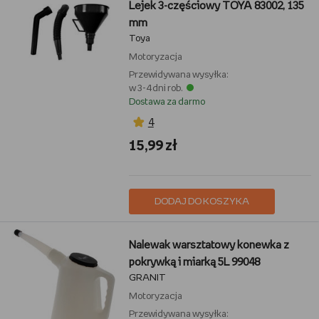
Lejek 3-częściowy TOYA 83002, 135
mm
Toya
Motoryzacja
Przewidywana wysyłka:
w 3-4 dni rob.
Dostawa za darmo
4
15,99 zł
DODAJ DO KOSZYKA
Nalewak warsztatowy konewka z
pokrywką i miarką 5L 99048
GRANIT
Motoryzacja
Przewidywana wysyłka: