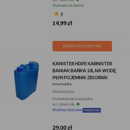
w 3-4 dni rob.
Dostawa za darmo
4
14,99 zł
DODAJ DO KOSZYKA
KANISTER HDPE KARNISTER
BANIAK BAŃKA 10L NA WODĘ
PŁYN POJEMNIK ZBIORNIK
Inna marka
Motoryzacja
Przewidywana wysyłka:
w 1 dzień rob.
Możliwa dostawa
29,00 zł