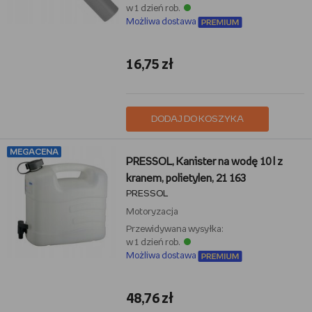
w 1 dzień rob.
Możliwa dostawa
16,75 zł
DODAJ DO KOSZYKA
MEGACENA
PRESSOL, Kanister na wodę 10 l z
kranem, polietylen, 21 163
PRESSOL
Motoryzacja
Przewidywana wysyłka:
w 1 dzień rob.
Możliwa dostawa
48,76 zł