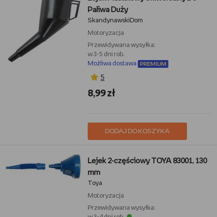
Paliwa Duży
SkandynawskiDom
Motoryzacja
Przewidywana wysyłka:
w 3-5 dni rob.
Możliwa dostawa
5
8,99 zł
DODAJ DO KOSZYKA
Lejek 2-częściowy TOYA 83001, 130
mm
Toya
Motoryzacja
Przewidywana wysyłka: