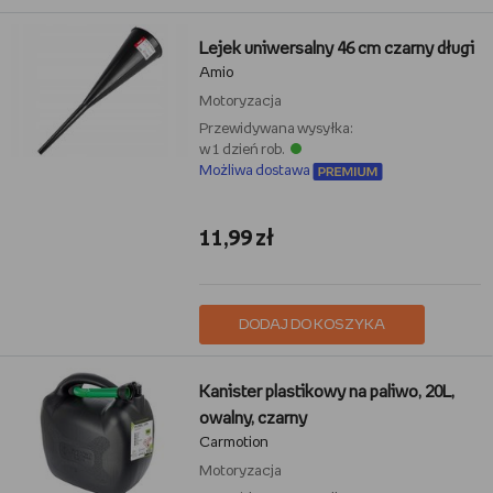
Lejek uniwersalny 46 cm czarny długi
Amio
Motoryzacja
Przewidywana wysyłka:
w 1 dzień rob.
Możliwa dostawa
11,99 zł
DODAJ DO KOSZYKA
Kanister plastikowy na paliwo, 20L,
owalny, czarny
Carmotion
Motoryzacja