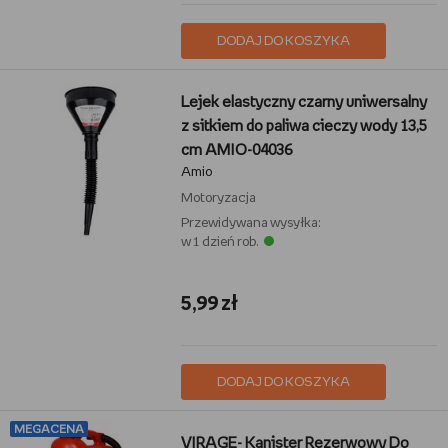
DODAJ DO KOSZYKA
Lejek elastyczny czarny uniwersalny
z sitkiem do paliwa cieczy wody 13,5
cm AMIO-04036
Amio
Motoryzacja
Przewidywana wysyłka:
w 1 dzień rob.
5,99 zł
DODAJ DO KOSZYKA
MEGACENA
VIRAGE- Kanister Rezerwowy Do