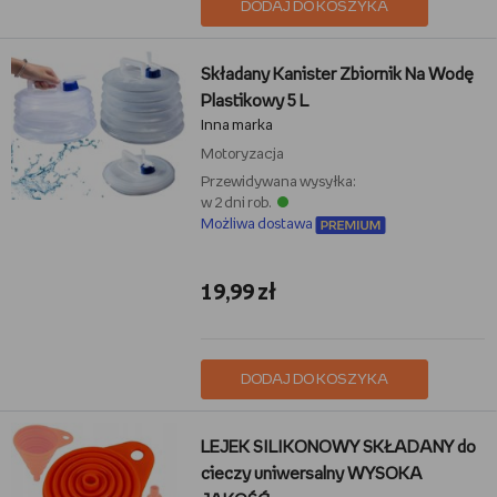
DODAJ DO KOSZYKA
Składany Kanister Zbiornik Na Wodę
Plastikowy 5 L
Inna marka
Motoryzacja
Przewidywana wysyłka:
w 2 dni rob.
Możliwa dostawa
19,99 zł
DODAJ DO KOSZYKA
LEJEK SILIKONOWY SKŁADANY do
cieczy uniwersalny WYSOKA