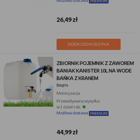
Możliwa dostawa
26,49 zł
DODAJ DO KOSZYKA
ZBIORNIK POJEMNIK Z ZAWOREM
BANIAK KANISTER 10L NA WODE
BAŃKA Z KRANEM
Begris
Motoryzacja
Przewidywana wysyłka:
w 1 dzień rob.
Możliwa dostawa
44,99 zł