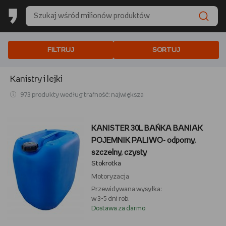
FILTRUJ
SORTUJ
Kanistry i lejki
973 produkty według trafność: największa
KANISTER 30L BAŃKA BANIAK
POJEMNIK PALIWO- odporny,
szczelny, czysty
Stokrotka
Motoryzacja
Przewidywana wysyłka:
w 3-5 dni rob.
Dostawa za darmo