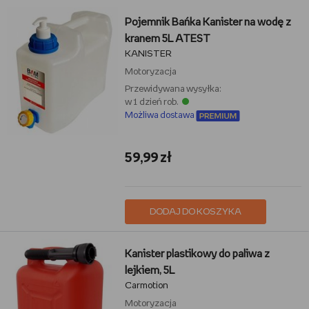
Pojemnik Bańka Kanister na wodę z
kranem 5L ATEST
KANISTER
Motoryzacja
Przewidywana wysyłka:
w 1 dzień rob.
Możliwa dostawa
59,99 zł
DODAJ DO KOSZYKA
Kanister plastikowy do paliwa z
lejkiem, 5L
Carmotion
Motoryzacja