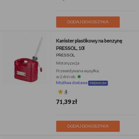
DODAJ DO KOSZYKA
Kanister plastikowy na benzynę
PRESSOL, 10l
PRESSOL
Motoryzacja
Przewidywana wysyłka:
w 2 dni rob.
Możliwa dostawa
4
71,39 zł
DODAJ DO KOSZYKA