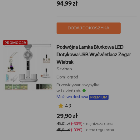
94,99 zł
DODAJ DO KOSZYKA
PROMOCJA
Podwójna Lamka Biurkowa LED
Dotykowa USB Wyświetlacz Zegar
Wiatrak
Savineo
Dom i ogród
Przewidywana wysyłka:
w 1 dzień rob.
Możliwa dostawa
4,9
29,90 zł
45,01 zł
(-33%)
- najniższa cena
45,01 zł
(-33%)
- cena regularna