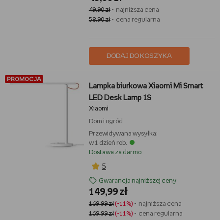
49,90 zł
- najniższa cena
58,90 zł
- cena regularna
DODAJ DO KOSZYKA
PROMOCJA
Lampka biurkowa Xiaomi Mi Smart
LED Desk Lamp 1S
Xiaomi
Dom i ogród
Przewidywana wysyłka:
w 1 dzień rob.
Dostawa za darmo
5
Gwarancja najniższej ceny
149,99 zł
169,99 zł
(-11%)
- najniższa cena
169,99 zł
(-11%)
- cena regularna