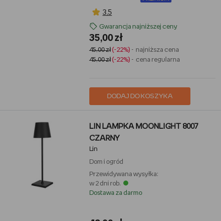
3,5
Gwarancja najniższej ceny
35,00 zł
45,00 zł
(-22%)
- najniższa cena
45,00 zł
(-22%)
- cena regularna
DODAJ DO KOSZYKA
LIN LAMPKA MOONLIGHT 8007
CZARNY
Lin
Dom i ogród
Przewidywana wysyłka:
w 2 dni rob.
Dostawa za darmo