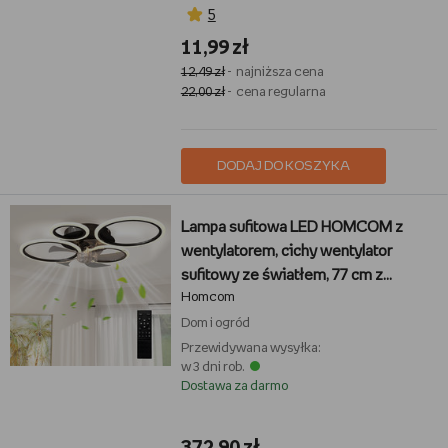
5
11,99 zł
12,49 zł
- najniższa cena
22,00 zł
- cena regularna
DODAJ DO KOSZYKA
Lampa sufitowa LED HOMCOM z
wentylatorem, cichy wentylator
sufitowy ze światłem, 77 cm z
Homcom
pilotem, 6 prędkości, 3 temperatury
barwowe, silnik prądu stałego, timer
Dom i ogród
do salonu, czarny
Przewidywana wysyłka:
w 3 dni rob.
Dostawa za darmo