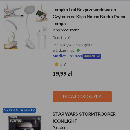
Lampka Led Bezprzewodowa do
Czytania na Klips Nocna Biurko Praca
Lampa
Inny producent
Dom i ogród
Przewidywana wysyłka:
w 1 dzień rob.
Możliwa dostawa
3,7
19,99 zł
DODAJ DO KOSZYKA
SZKOLNE RABATY
STAR WARS STORMTROOPER
ICON LIGHT
Paladone