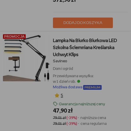
372,90 zł
DODAJ DO KOSZYKA
PROMOCJA
Lampka Na Biurko Biurkowa LED
Szkolna Ściemniana Kreślarska
Uchwyt Klips
Savineo
Dom i ogród
Przewidywana wysyłka:
w 1 dzień rob.
Możliwa dostawa
5
Gwarancja najniższej ceny
47,90 zł
79,01 zł
(-39%)
- najniższa cena
79,01 zł
(-39%)
- cena regularna