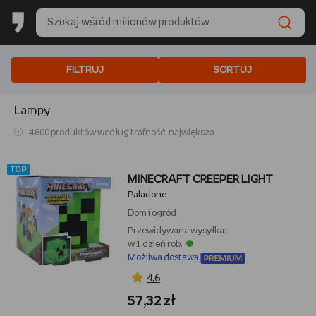
FILTRUJ
SORTUJ
Lampy
4 800 produktów według trafność: największa
TOP
MINECRAFT CREEPER LIGHT
Paladone
Dom i ogród
Przewidywana wysyłka:
w 1 dzień rob.
Możliwa dostawa
4,6
57,32 zł