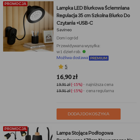
PROMOCJA
Lampka LED Biurkowa Ściemniana
Regulacja 35 cm Szkolna Biurko Do
Czytania +USB-C
Savineo
Dom i ogród
Przewidywana wysyłka:
w 1 dzień rob.
Możliwa dostawa
5
16,90 zł
19,91 zł
(-15%)
- najniższa cena
19,91 zł
(-15%)
- cena regularna
DODAJ DO KOSZYKA
PROMOCJA
Lampa Stojąca Podłogowa