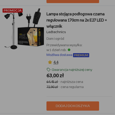
PROMOCJA
Lampa stojąca podłogowa czarna
regulowana 170cm na 2x E27 LED +
włącznik
Ledtechnics
Dom i ogród
Przewidywana wysyłka:
w 1 dzień rob.
Możliwa dostawa
4,4
Gwarancja najniższej ceny
63,00 zł
64,45 zł
- najniższa cena
72,90 zł
- cena regularna
DODAJ DO KOSZYKA