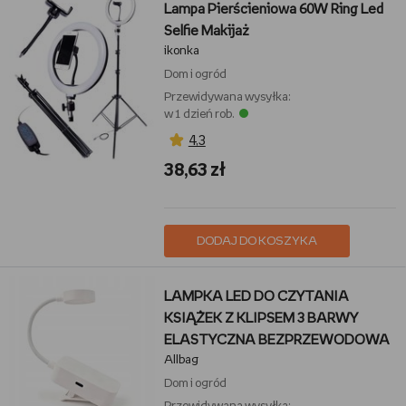
Lampa Pierścieniowa 60W Ring Led
Selfie Makijaż
ikonka
Dom i ogród
Przewidywana wysyłka:
w 1 dzień rob.
4,3
38,63 zł
DODAJ DO KOSZYKA
LAMPKA LED DO CZYTANIA
KSIĄŻEK Z KLIPSEM 3 BARWY
ELASTYCZNA BEZPRZEWODOWA
Allbag
Dom i ogród