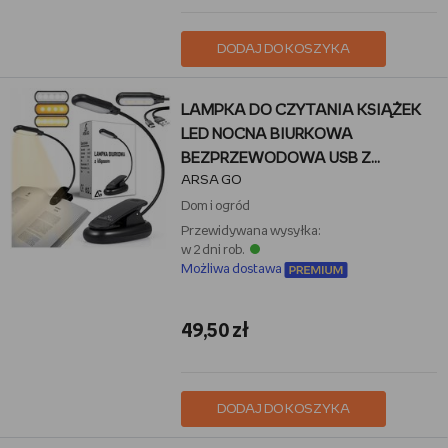
DODAJ DO KOSZYKA
LAMPKA DO CZYTANIA KSIĄŻEK
LED NOCNA BIURKOWA
BEZPRZEWODOWA USB Z
ARSA GO
KLIPSEM
Dom i ogród
Przewidywana wysyłka:
w 2 dni rob.
Możliwa dostawa
49,50 zł
DODAJ DO KOSZYKA