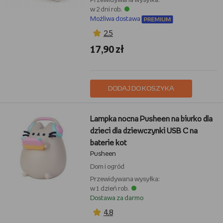
Przewidywana wysyłka:
w 2 dni rob.
Możliwa dostawa
2,5
17,90 zł
DODAJ DO KOSZYKA
Lampka nocna Pusheen na biurko dla
dzieci dla dziewczynki USB C na
baterie kot
Pusheen
Dom i ogród
Przewidywana wysyłka:
w 1 dzień rob.
Dostawa za darmo
4,8