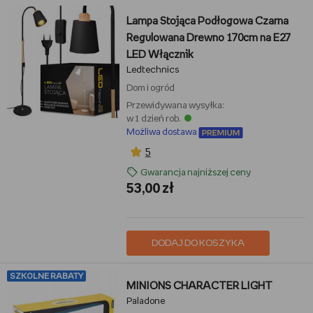
Lampa Stojąca Podłogowa Czarna
Regulowana Drewno 170cm na E27
LED Włącznik
Ledtechnics
Dom i ogród
Przewidywana wysyłka:
w 1 dzień rob.
Możliwa dostawa
5
Gwarancja najniższej ceny
53,00 zł
DODAJ DO KOSZYKA
SZKOLNE RABATY
MINIONS CHARACTER LIGHT
Paladone