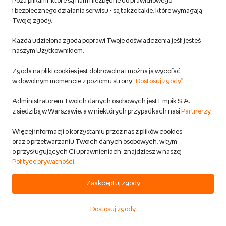
Poza plikami, które są nam niezbędne do prawidłowego
i bezpiecznego działania serwisu - są także takie, które wymagają
DODAJ DO KOSZYKA
Twojej zgody.
Każda udzielona zgoda poprawi Twoje doświadczenia jeśli jesteś
PROMOCJA
Lampa Wisząca Naturalna Okrągła
naszym Użytkownikiem.
Bambusowa Pleciona
Zgoda na pliki cookies jest dobrowolna i można ją wycofać
Toolight
w dowolnym momencie z poziomu strony „
Dostosuj zgody
”.
Dom i ogród
Przewidywana wysyłka:
Administratorem Twoich danych osobowych jest Empik S.A.
w 2 dni rob.
z siedzibą w Warszawie, a w niektórych przypadkach nasi
Partnerzy
.
Możliwa dostawa
Więcej informacji o korzystaniu przez nas z plików cookies
3,7
oraz o przetwarzaniu Twoich danych osobowych, w tym
69,00 zł
o przysługujących Ci uprawnieniach, znajdziesz w naszej
Polityce prywatności
.
109,00 zł
(-36%)
- najniższa cena
189,00 zł
(-63%)
- cena regularna
Zaakceptuj zgody
Dostosuj zgody
DODAJ DO KOSZYKA
Start
Kategorie
Koszyk
Ulubione
Konto