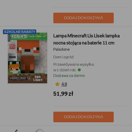
DODAJ DO KOSZYKA
SZKOLNE RABATY
Lampa Minecraft Lis Lisek lampka
nocna stojąca na baterie 11 cm
Paladone
Dom i ogród
Przewidywana wysyłka:
w 1 dzień rob.
Dostawa za darmo
4,8
51,99 zł
DODAJ DO KOSZYKA