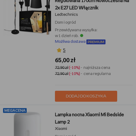
Regulowana 170cm Nowoczesna Na
2x E27 LED Włącznik
Ledtechnics
Dom i ogród
Przewidywana wysyłka:
w 1 dzień rob.
Możliwa dostawa
5
65,00 zł
72,90 zł
(-10%)
- najniższa cena
72,90 zł
(-10%)
- cena regularna
DODAJ DO KOSZYKA
MEGACENA
Lampka nocna Xiaomi Mi Bedside
Lamp 2
Xiaomi