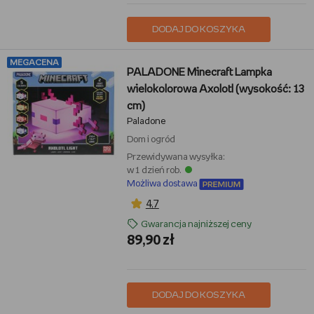
DODAJ DO KOSZYKA
MEGACENA
PALADONE Minecraft Lampka
wielokolorowa Axolotl (wysokość: 13
cm)
Paladone
Dom i ogród
Przewidywana wysyłka:
w 1 dzień rob.
Możliwa dostawa
4,7
Gwarancja najniższej ceny
89,90 zł
DODAJ DO KOSZYKA