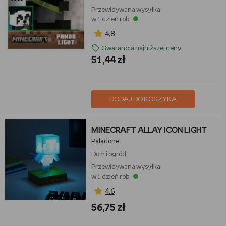
Przewidywana wysyłka:
w 1 dzień rob.
4,8
Gwarancja najniższej ceny
51,44 zł
DODAJ DO KOSZYKA
MINECRAFT ALLAY ICON LIGHT
Paladone
Dom i ogród
Przewidywana wysyłka:
w 1 dzień rob.
4,6
56,75 zł