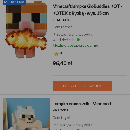
MEGACENA
Minecraft lampka GloBuddies KOT -
KOTEK z Rybką - wys. 15 cm
Inna marka
Dom i ogród
Przewidywana wysyłka:
w 1 dzień rob.
Możliwa dostawa za darmo
5
96,40 zł
DODAJ DO KOSZYKA
Lampka nocna wilk - Minecraft
Paladone
Dom i ogród
Przewidywana wysyłka: