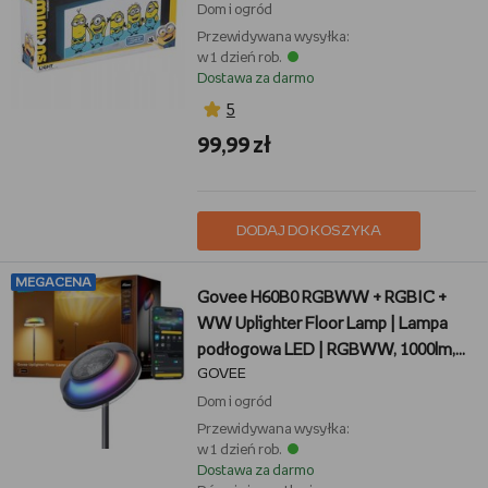
Dom i ogród
Przewidywana wysyłka:
w 1 dzień rob.
Dostawa za darmo
5
99,99 zł
DODAJ DO KOSZYKA
MEGACENA
Govee H60B0 RGBWW + RGBIC +
WW Uplighter Floor Lamp | Lampa
podłogowa LED | RGBWW, 1000lm,
GOVEE
2.4GHz Wi-Fi + Bluetooth
Dom i ogród
Przewidywana wysyłka:
w 1 dzień rob.
Dostawa za darmo