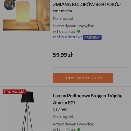
ZMIANA KOLORÓW RGB POKÓJ
Inna marka
Dom i ogród
Przewidywana wysyłka:
w 1 dzień rob.
Możliwa dostawa
59,99 zł
DODAJ DO KOSZYKA
PROMOCJA
Lampa Podłogowa Stojąca Trójnóg
Abażur E27
Savineo
Dom i ogród
Przewidywana wysyłka:
w 1 dzień rob.