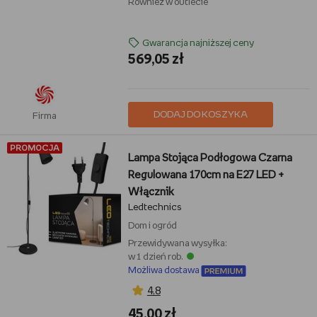
Również w outlecie
Gwarancja najniższej ceny
569,05 zł
DODAJ DO KOSZYKA
Firma
PROMOCJA
Lampa Stojąca Podłogowa Czarna
Regulowana 170cm na E27 LED +
Włącznik
Ledtechnics
Dom i ogród
Przewidywana wysyłka:
w 1 dzień rob.
Możliwa dostawa
4,8
45,00 zł