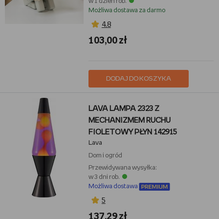
w 1 dzień rob.
Możliwa dostawa za darmo
4,8
103,00 zł
DODAJ DO KOSZYKA
LAVA LAMPA 2323 Z
MECHANIZMEM RUCHU
FIOLETOWY PŁYN 142915
Lava
Dom i ogród
Przewidywana wysyłka:
w 3 dni rob.
Możliwa dostawa
5
137,29 zł