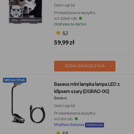
Dom i ogród
Przewidywana wysyłka:
w 1 dzień rob.
Dostawa za darmo
4,3
59,99 zł
DODAJ DO KOSZYKA
MEGACENA
Baseus mini lampka lampa LED z
klipsem szary (DGRAD-0G)
Baseus
Dom i ogród
Przewidywana wysyłka:
w 3 dni rob.
Możliwa dostawa
4,8