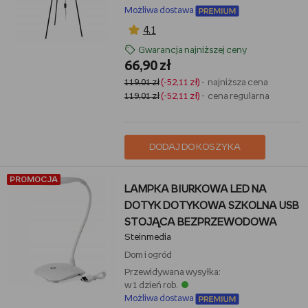
Możliwa dostawa
4,1
Gwarancja najniższej ceny
66,90 zł
119,01 zł
(-52,11 zł)
- najniższa cena
119,01 zł
(-52,11 zł)
- cena regularna
DODAJ DO KOSZYKA
PROMOCJA
LAMPKA BIURKOWA LED NA
DOTYK DOTYKOWA SZKOLNA USB
STOJĄCA BEZPRZEWODOWA
Steinmedia
Dom i ogród
Przewidywana wysyłka:
w 1 dzień rob.
Możliwa dostawa