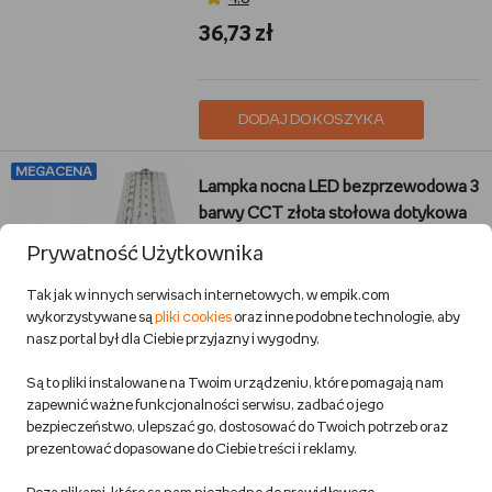
36,73 zł
DODAJ DO KOSZYKA
MEGACENA
Lampka nocna LED bezprzewodowa 3
barwy CCT złota stołowa dotykowa
ozdobna
Prywatność Użytkownika
inna (Inny)
Dom i ogród
Tak jak w innych serwisach internetowych, w empik.com
wykorzystywane są
pliki cookies
oraz inne podobne technologie, aby
Przewidywana wysyłka:
nasz portal był dla Ciebie przyjazny i wygodny.
w 1 dzień rob.
Możliwa dostawa
Są to pliki instalowane na Twoim urządzeniu, które pomagają nam
5
zapewnić ważne funkcjonalności serwisu, zadbać o jego
Gwarancja najniższej ceny
bezpieczeństwo, ulepszać go, dostosować do Twoich potrzeb oraz
36,60 zł
prezentować dopasowane do Ciebie treści i reklamy.