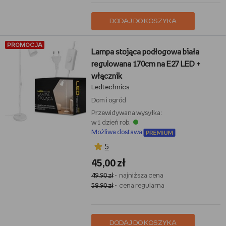
DODAJ DO KOSZYKA
PROMOCJA
Lampa stojąca podłogowa biała
regulowana 170cm na E27 LED +
włącznik
Ledtechnics
Dom i ogród
Przewidywana wysyłka:
w 1 dzień rob.
Możliwa dostawa
5
45,00 zł
49,90 zł
- najniższa cena
58,90 zł
- cena regularna
DODAJ DO KOSZYKA