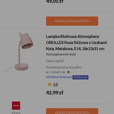
49,00 zł
DODAJ DO KOSZYKA
Lampka Biurkowa Atmosphera
OREILLES Rose Różowa z Uszkami
Kota, Metalowa, E14, 18x12x31 cm
Atmosphera for kids
Dom i ogród
Przewidywana wysyłka:
w 1 dzień rob.
Możliwa dostawa
4,8
42,99 zł
DODAJ DO KOSZYKA
Firma