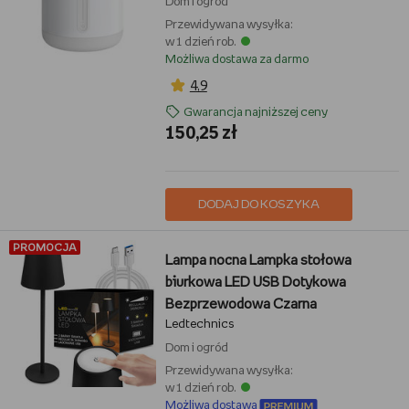
Dom i ogród
Przewidywana wysyłka:
w 1 dzień rob.
Możliwa dostawa za darmo
4,9
Gwarancja najniższej ceny
150,25 zł
DODAJ DO KOSZYKA
PROMOCJA
Lampa nocna Lampka stołowa
biurkowa LED USB Dotykowa
Bezprzewodowa Czarna
Ledtechnics
Dom i ogród
Przewidywana wysyłka:
w 1 dzień rob.
Możliwa dostawa