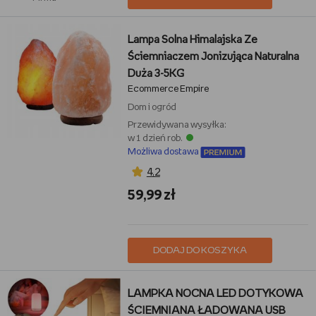
Lampa Solna Himalajska Ze
Ściemniaczem Jonizująca Naturalna
Duża 3-5KG
Ecommerce Empire
Dom i ogród
Przewidywana wysyłka:
w 1 dzień rob.
Możliwa dostawa
4,2
59,99 zł
DODAJ DO KOSZYKA
LAMPKA NOCNA LED DOTYKOWA
ŚCIEMNIANA ŁADOWANA USB