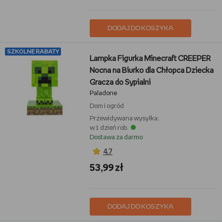
DODAJ DO KOSZYKA
SZKOLNE RABATY
Lampka Figurka Minecraft CREEPER
Nocna na Biurko dla Chłopca Dziecka
Gracza do Sypialni
Paladone
Dom i ogród
Przewidywana wysyłka:
w 1 dzień rob.
Dostawa za darmo
4,7
53,99 zł
DODAJ DO KOSZYKA