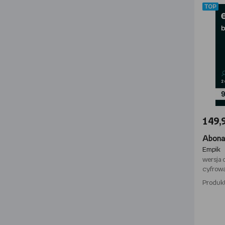
TOP
149,9
Abona
Empik
wersja 
cyfrow
Produk