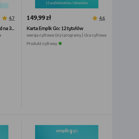
149,99 zł
4,7
4,6
Abonament Empik Go Standard na 360 dni
Karta Empik Go: 12 tytułów
a
wersja cyfrowa
Gry i programy
|
Gra cyfrowa
Produkt cyfrowy