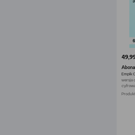
49,99
Empik 
wersja 
cyfrow
Produk