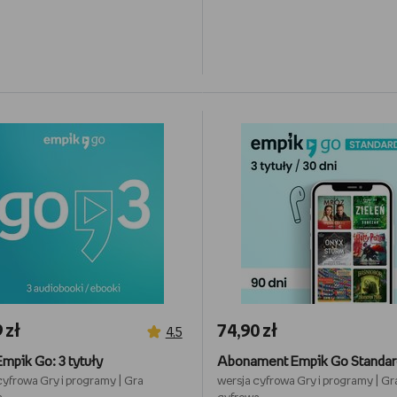
 zł
74,90 zł
4,5
Empik Go: 3 tytuły
cyfrowa
Gry i programy
|
Gra
wersja cyfrowa
Gry i programy
|
Gr