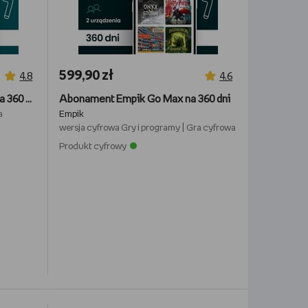
599,90 zł
4,8
4,6
Abonament Empik Go Smart na 360 dni
Abonament Empik Go Max na 360 dni
a
Empik
wersja cyfrowa
Gry i programy
|
Gra cyfrowa
Produkt cyfrowy