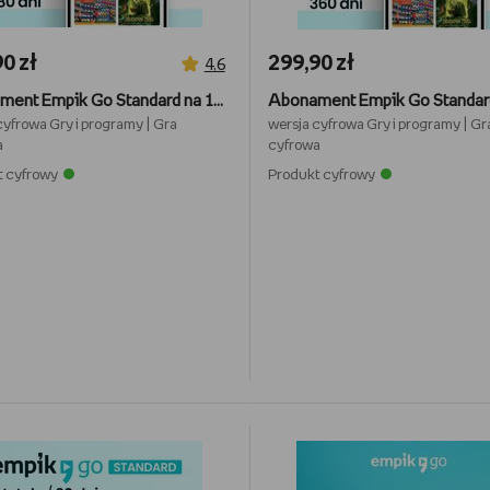
0 zł
299,90 zł
4,6
Abonament Empik Go Standard na 180 dni
cyfrowa
Gry i programy
|
Gra
wersja cyfrowa
Gry i programy
|
Gr
a
cyfrowa
t cyfrowy
Produkt cyfrowy