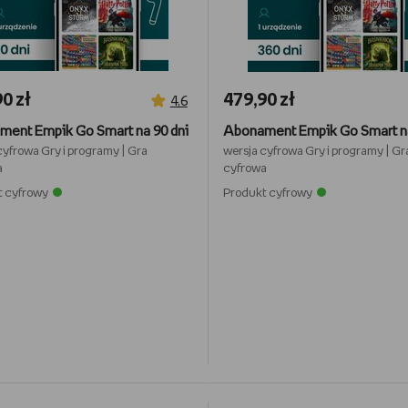
0 zł
479,90 zł
4,6
ent Empik Go Smart na 90 dni
cyfrowa
Gry i programy
|
Gra
wersja cyfrowa
Gry i programy
|
Gr
a
cyfrowa
t cyfrowy
Produkt cyfrowy