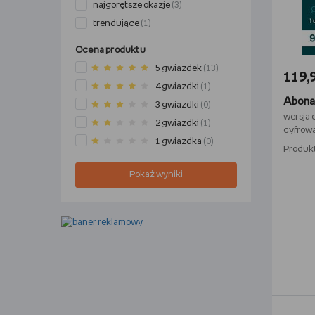
najgorętsze okazje
(3)
trendujące
(1)
Ocena produktu
5 gwiazdek
(13)
119,9
4 gwiazdki
(1)
Abonam
3 gwiazdki
(0)
wersja 
2 gwiazdki
(1)
cyfrow
1 gwiazdka
(0)
Produk
Pokaż wyniki