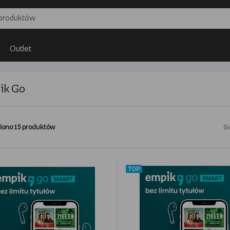
Outlet
ik Go
iono 15 produktów
So
TOP