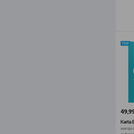
TOP
49,99
Karta 
wersja 