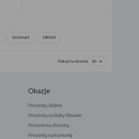
Go Smart
180 Dni
Pokaż na stronie
Okazje
Prezenty ślubne
Prezenty na Baby Shower
Prezent na chrzciny
Prezenty na komunię