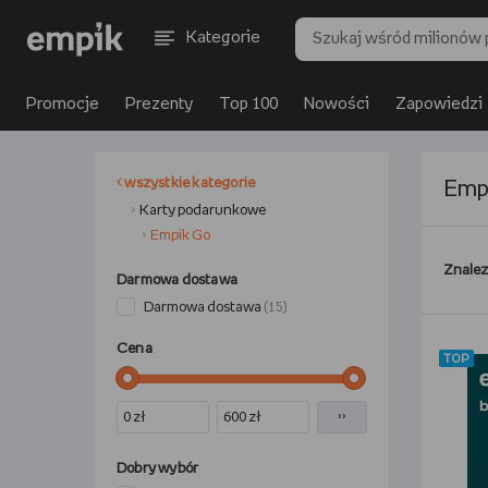
Kategorie
Promocje
Prezenty
Top 100
Nowości
Zapowiedzi
wszystkie kategorie
Emp
Karty podarunkowe
Empik Go
Znalez
Darmowa dostawa
Darmowa dostawa
(15)
Cena
TOP
››
Dobry wybór