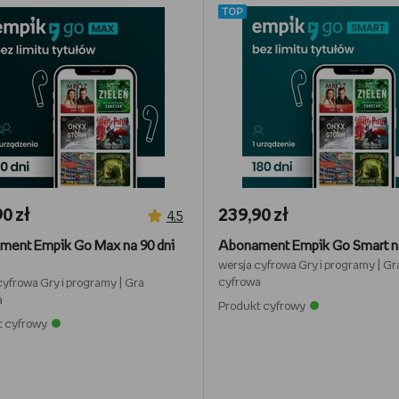
TOP
0 zł
239,90 zł
4,5
ment Empik Go Max na 90 dni
wersja cyfrowa
Gry i programy
|
Gr
cyfrowa
cyfrowa
Gry i programy
|
Gra
a
Produkt cyfrowy
t cyfrowy