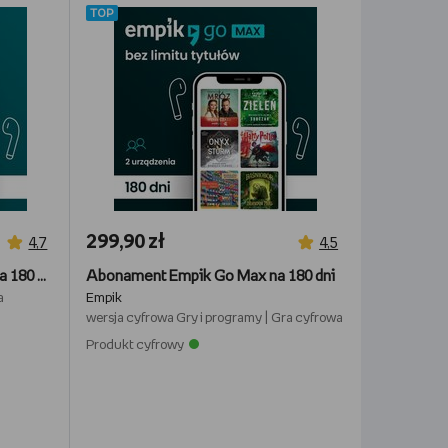
TOP
299,90 zł
4,7
4,5
Abonament Empik Go Smart na 180 dni
Abonament Empik Go Max na 180 dni
a
Empik
wersja cyfrowa
Gry i programy
|
Gra cyfrowa
Produkt cyfrowy