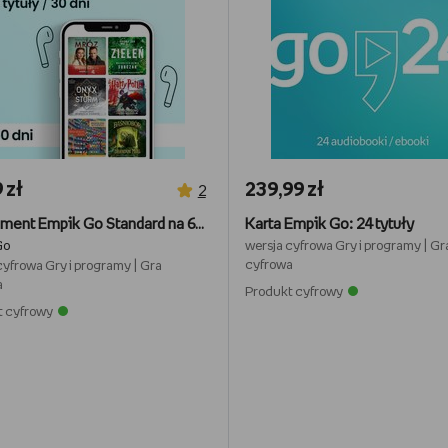
 zł
239,99 zł
2
Abonament Empik Go Standard na 60 dni
Karta Empik Go: 24 tytuły
Go
wersja cyfrowa
Gry i programy
|
Gr
cyfrowa
cyfrowa
Gry i programy
|
Gra
a
Produkt cyfrowy
t cyfrowy