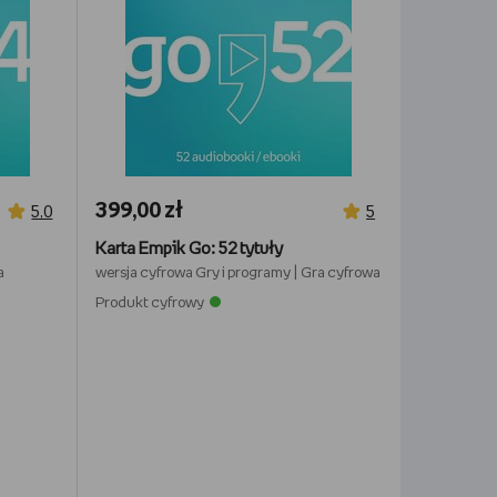
399,00 zł
5,0
5
Karta Empik Go: 52 tytuły
a
wersja cyfrowa
Gry i programy
|
Gra cyfrowa
Produkt cyfrowy