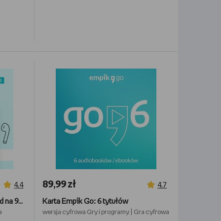
89,99 zł
4,4
4,7
Abonament Empik Go Standard na 90 dni
Karta Empik Go: 6 tytułów
a
wersja cyfrowa
Gry i programy
|
Gra cyfrowa