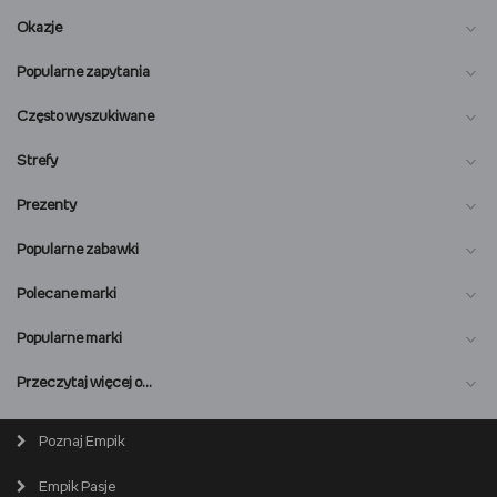
Okazje
Popularne zapytania
Często wyszukiwane
Strefy
Prezenty
Popularne zabawki
Polecane marki
Popularne marki
O nas
Przeczytaj więcej o…
Magazyn online
Biuro prasowe
Poznaj Empik
Wszystkie kategorie
Premiera online
Empik Pasje
Lista salonów