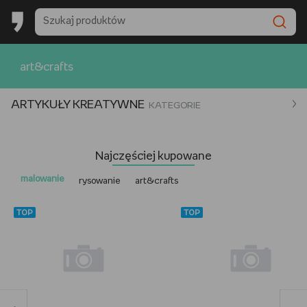
art&crafts
ARTYKUŁY KREATYWNE
KATEGORIE
Najczęściej kupowane
malowanie
rysowanie
art&crafts
TOP
TOP