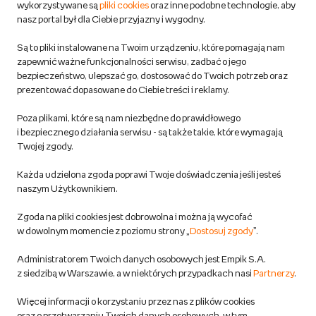
wykorzystywane są
pliki cookies
oraz inne podobne technologie, aby
Do 100 zł na pierwsze zakupy w aplikacji. Pobierz i
nasz portal był dla Ciebie przyjazny i wygodny.
korzystaj z kodów zniżkowych.
Reklamacje
Dowiedz się więcej
Są to pliki instalowane na Twoim urządzeniu, które pomagają nam
Regulamin empik.com
zapewnić ważne funkcjonalności serwisu, zadbać o jego
bezpieczeństwo, ulepszać go, dostosować do Twoich potrzeb oraz
prezentować dopasowane do Ciebie treści i reklamy.
Pozostałe Regulaminy Empiku
Poza plikami, które są nam niezbędne do prawidłowego
Polityka prywatności empik.com
i bezpiecznego działania serwisu - są także takie, które wymagają
Twojej zgody.
Informacje związane z Aktem o Usługach Cyfrowych i zgłaszaniem
Każda udzielona zgoda poprawi Twoje doświadczenia jeśli jesteś
produktów niebezpiecznych
naszym Użytkownikiem.
Zgoda na pliki cookies jest dobrowolna i można ją wycofać
Dostosuj zgody
w dowolnym momencie z poziomu strony „
Dostosuj zgody
”.
Polityka prywatności empik
Administratorem Twoich danych osobowych jest Empik S.A.
z siedzibą w Warszawie, a w niektórych przypadkach nasi
Partnerzy
.
Raty
Więcej informacji o korzystaniu przez nas z plików cookies