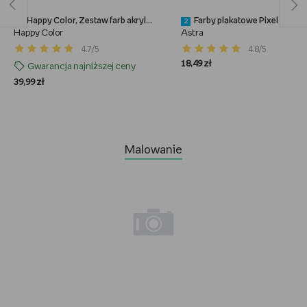
Happy Color, Zestaw farb akrylowych, 24x12 ml
Farby plakatowe Pixel One 12 kolorów 20 ml As
1
2
Happy Color
Astra
4.7/5
4.8/5
18,49 zł
Gwarancja najniższej ceny
39,99 zł
Malowanie