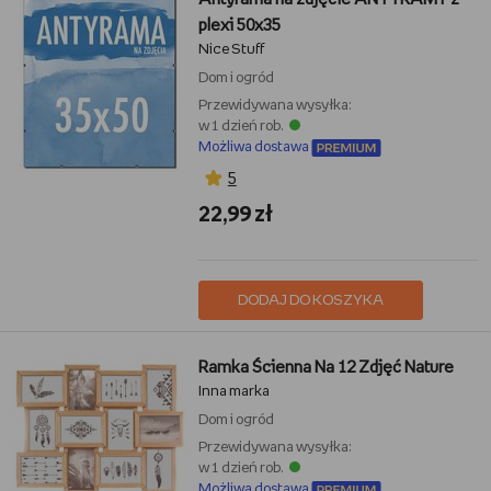
plexi 50x35
Nice Stuff
Dom i ogród
Przewidywana wysyłka:
w 1 dzień rob.
Możliwa dostawa
5
22,99 zł
DODAJ DO KOSZYKA
Ramka Ścienna Na 12 Zdjęć Nature
Inna marka
Dom i ogród
Przewidywana wysyłka:
w 1 dzień rob.
Możliwa dostawa