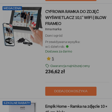
MEGACENA
CYFROWA RAMKA DO ZDJĘĆ
WYŚWIETLACZ 10,1'' WiFi | BLOW
FRAMEO
Inna marka
Dom i ogród
Przewidywana wysyłka:
w 1 dzień rob.
Dostawa za darmo
5
Gwarancja najniższej ceny
236,62 zł
DODAJ DO KOSZYKA
SZKOLNE RABATY
Empik Home – Ramka na zdjęcie 10 ×