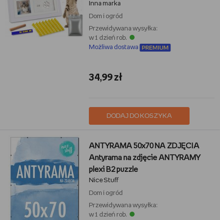
Inna marka
Dom i ogród
Przewidywana wysyłka:
w 1 dzień rob.
Możliwa dostawa
34,99 zł
DODAJ DO KOSZYKA
ANTYRAMA 50x70 NA ZDJĘCIA
Antyrama na zdjęcie ANTYRAMY
plexi B2 puzzle
Nice Stuff
Dom i ogród
Przewidywana wysyłka:
w 1 dzień rob.