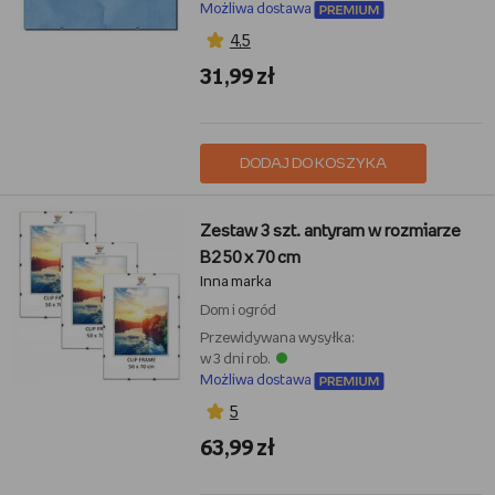
Możliwa dostawa
4,5
31,99 zł
DODAJ DO KOSZYKA
Zestaw 3 szt. antyram w rozmiarze
B2 50 x 70 cm
Inna marka
Dom i ogród
Przewidywana wysyłka:
w 3 dni rob.
Możliwa dostawa
5
63,99 zł