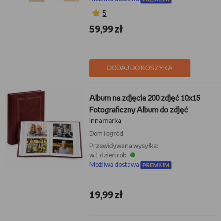
5
59,99 zł
DODAJ DO KOSZYKA
Album na zdjęcia 200 zdjęć 10x15
Fotograficzny Album do zdjęć
Inna marka
Dom i ogród
Przewidywana wysyłka:
w 1 dzień rob.
Możliwa dostawa
19,99 zł