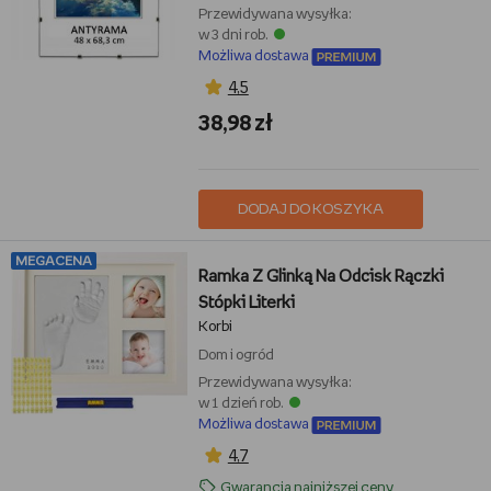
Przewidywana wysyłka:
w 3 dni rob.
Możliwa dostawa
4,5
38,98 zł
DODAJ DO KOSZYKA
MEGACENA
Ramka Z Glinką Na Odcisk Rączki
Stópki Literki
Korbi
Dom i ogród
Przewidywana wysyłka:
w 1 dzień rob.
Możliwa dostawa
4,7
Gwarancja najniższej ceny