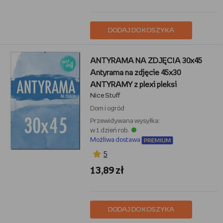
DODAJ DO KOSZYKA
ANTYRAMA NA ZDJĘCIA 30x45
Antyrama na zdjęcie 45x30
ANTYRAMY z plexi pleksi
Nice Stuff
Dom i ogród
Przewidywana wysyłka:
w 1 dzień rob.
Możliwa dostawa
5
13,89 zł
DODAJ DO KOSZYKA