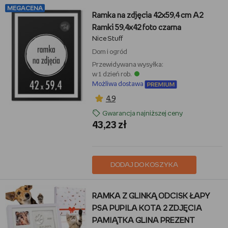
MEGACENA
Ramka na zdjęcia 42x59,4 cm A2
Ramki 59,4x42 foto czarna
Nice Stuff
Dom i ogród
Przewidywana wysyłka:
w 1 dzień rob.
Możliwa dostawa
4,9
Gwarancja najniższej ceny
43,23 zł
DODAJ DO KOSZYKA
RAMKA Z GLINKĄ ODCISK ŁAPY
PSA PUPILA KOTA 2 ZDJĘCIA
PAMIĄTKA GLINA PREZENT