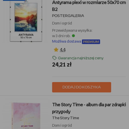
Antyrama plexi w rozmiarze 50x70 cm
B2
POSTERGALERIA
Dom i ogród
Przewidywana wysyłka:
w 3 dni rob.
Możliwa dostawa
4,4
Gwarancja najniższej ceny
24,21 zł
DODAJ DO KOSZYKA
The Story Time - album dla par zdrapki
przygody
The Story Time
Dom i ogród