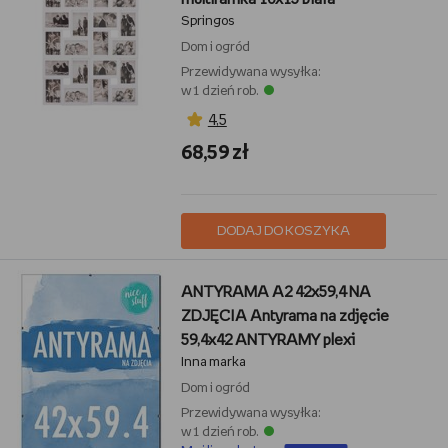
Springos
Dom i ogród
Przewidywana wysyłka:
w 1 dzień rob.
4,5
68,59 zł
DODAJ DO KOSZYKA
ANTYRAMA A2 42x59,4 NA
ZDJĘCIA Antyrama na zdjęcie
59,4x42 ANTYRAMY plexi
Inna marka
Dom i ogród
Przewidywana wysyłka:
w 1 dzień rob.