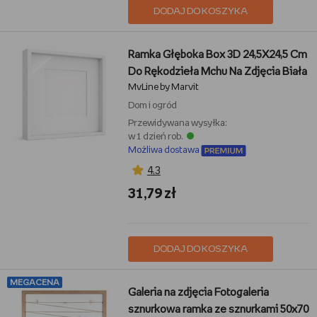
DODAJ DO KOSZYKA
Ramka Głęboka Box 3D 24,5X24,5 Cm
Do Rękodzieła Mchu Na Zdjęcia Biała
MvLine by Marvit
Dom i ogród
Przewidywana wysyłka:
w 1 dzień rob.
Możliwa dostawa
4,3
31,79 zł
DODAJ DO KOSZYKA
MEGACENA
Galeria na zdjęcia Fotogaleria
sznurkowa ramka ze sznurkami 50x70