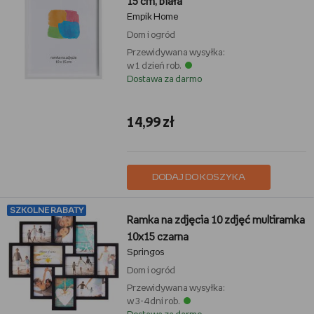
15 cm, biała
Empik Home
Dom i ogród
Przewidywana wysyłka:
w 1 dzień rob.
Dostawa za darmo
14,99 zł
DODAJ DO KOSZYKA
SZKOLNE RABATY
Ramka na zdjęcia 10 zdjęć multiramka
10x15 czarna
Springos
Dom i ogród
Przewidywana wysyłka:
w 3-4 dni rob.