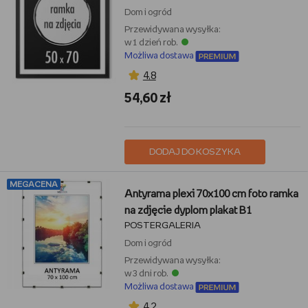
Dom i ogród
Przewidywana wysyłka:
w 1 dzień rob.
Możliwa dostawa
4,8
54,60 zł
DODAJ DO KOSZYKA
MEGACENA
Antyrama plexi 70x100 cm foto ramka
na zdjęcie dyplom plakat B1
POSTERGALERIA
Dom i ogród
Przewidywana wysyłka:
w 3 dni rob.
Możliwa dostawa
4,2