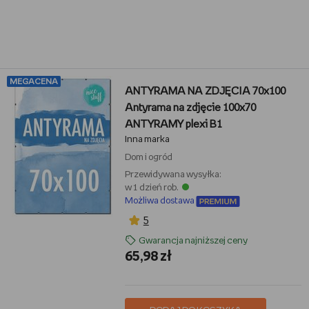
MEGACENA
ANTYRAMA NA ZDJĘCIA 70x100
Antyrama na zdjęcie 100x70
ANTYRAMY plexi B1
Inna marka
Dom i ogród
Przewidywana wysyłka:
w 1 dzień rob.
Możliwa dostawa
5
Gwarancja najniższej ceny
65,98 zł