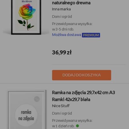
naturalnego drewna
Inna marka
Dom i ogród
Przewidywana wysyłka:
w 3-5 dni rob.
Możliwa dostawa
36,99 zł
DODAJ DO KOSZYKA
Ramka na zdjęcia 29,7x42 cm A3
Ramki 42x29,7 biała
Nice Stuff
Dom i ogród
Przewidywana wysyłka:
w 1 dzień rob.