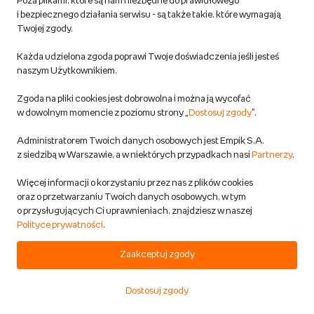
Poza plikami, które są nam niezbędne do prawidłowego
i bezpiecznego działania serwisu - są także takie, które wymagają
DODAJ DO KOSZYKA
Twojej zgody.
SZKOLNE RABATY
Każda udzielona zgoda poprawi Twoje doświadczenia jeśli jesteś
Empik Home – Ramka na zdjęcie,
naszym Użytkownikiem.
niebieska, 10 × 15 cm
Empik Home
Zgoda na pliki cookies jest dobrowolna i można ją wycofać
w dowolnym momencie z poziomu strony „
Dostosuj zgody
”.
Dom i ogród
Przewidywana wysyłka:
Administratorem Twoich danych osobowych jest Empik S.A.
w 1 dzień rob.
z siedzibą w Warszawie, a w niektórych przypadkach nasi
Partnerzy
.
Dostawa za darmo
Więcej informacji o korzystaniu przez nas z plików cookies
oraz o przetwarzaniu Twoich danych osobowych, w tym
19,99 zł
o przysługujących Ci uprawnieniach, znajdziesz w naszej
Polityce prywatności
.
Zaakceptuj zgody
DODAJ DO KOSZYKA
Dostosuj zgody
Ramka na zdjęcie A4 21x29,7 20x30
Start
Kategorie
Koszyk
Ulubione
Konto