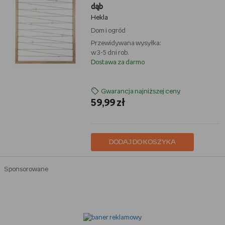
dąb
Hekla
Dom i ogród
Przewidywana wysyłka:
w 3-5 dni rob.
Dostawa za darmo
Gwarancja najniższej ceny
59,99 zł
DODAJ DO KOSZYKA
Sponsorowane