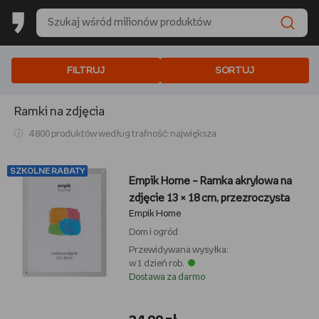
FILTRUJ
SORTUJ
Ramki na zdjęcia
4 800 produktów według trafność: największa
SZKOLNE RABATY
Empik Home – Ramka akrylowa na
zdjęcie 13 × 18 cm, przezroczysta
Empik Home
Dom i ogród
Przewidywana wysyłka:
w 1 dzień rob.
Dostawa za darmo