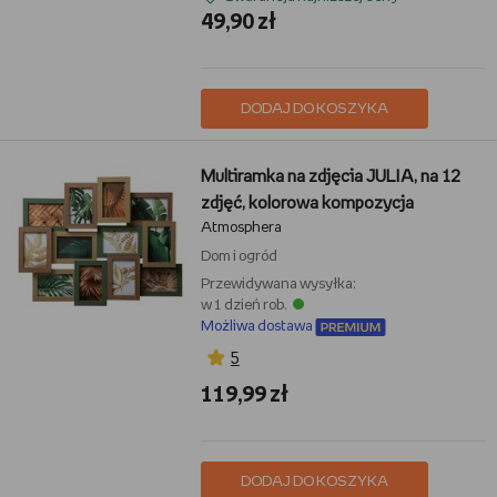
49,90 zł
DODAJ DO KOSZYKA
Multiramka na zdjęcia JULIA, na 12
zdjęć, kolorowa kompozycja
Atmosphera
Dom i ogród
Przewidywana wysyłka:
w 1 dzień rob.
Możliwa dostawa
5
119,99 zł
DODAJ DO KOSZYKA