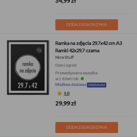
34,99 zł
DODAJ DO KOSZYKA
Ramka na zdjęcia 29,7x42 cm A3
Ramki 42x29,7 czarna
Nice Stuff
Dom i ogród
Przewidywana wysyłka:
w 1 dzień rob.
Możliwa dostawa
4,8
29,99 zł
DODAJ DO KOSZYKA