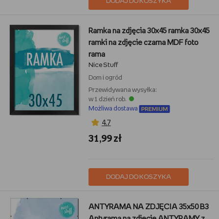
DODAJ DO KOSZYKA
Ramka na zdjęcia 30x45 ramka 30x45
ramki na zdjęcie czarna MDF foto
rama
Nice Stuff
Dom i ogród
Przewidywana wysyłka:
w 1 dzień rob.
Możliwa dostawa
4,7
31,99 zł
DODAJ DO KOSZYKA
ANTYRAMA NA ZDJĘCIA 35x50 B3
Antyrama na zdjęcie ANTYRAMY z