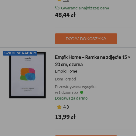
Gwarancja najniższej ceny
48,44 zł
DODAJ DO KOSZYKA
SZKOLNE RABATY
Empik Home – Ramka na zdjęcie 15 ×
20 cm, czarna
Empik Home
Dom i ogród
Przewidywana wysyłka:
w 1 dzień rob.
Dostawa za darmo
4,3
13,99 zł