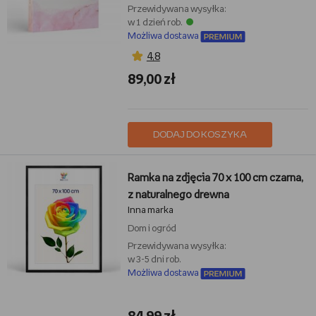
Przewidywana wysyłka:
w 1 dzień rob.
Możliwa dostawa
4,8
89,00 zł
DODAJ DO KOSZYKA
Ramka na zdjęcia 70 x 100 cm czarna,
z naturalnego drewna
Inna marka
Dom i ogród
Przewidywana wysyłka:
w 3-5 dni rob.
Możliwa dostawa