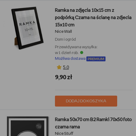
Ramka na zdjęcia 10x15 cm z
podpórką Czarna na ścianę na zdjecia
15x10 cm
Nice Wall
Dom i ogród
Przewidywana wysyłka:
w 1 dzień rob.
Możliwa dostawa
5,0
9,90 zł
DODAJ DO KOSZYKA
Ramka 50x70 cm B2 Ramki 70x50 foto
czarna rama
Nice Stuff