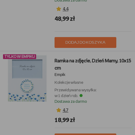
Dostawa za darmo
4,4
48,99 zł
DODAJ DO KOSZYKA
TYLKO W EMPIKU
Ramka na zdjęcie, Dzień Mamy, 10x15
cm
Empik
Kolekcje własne
Przewidywana wysyłka:
w 1 dzień rob.
Dostawa za darmo
4,7
18,99 zł