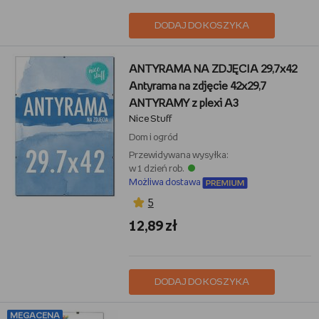
DODAJ DO KOSZYKA
ANTYRAMA NA ZDJĘCIA 29,7x42
Antyrama na zdjęcie 42x29,7
ANTYRAMY z plexi A3
Nice Stuff
Dom i ogród
Przewidywana wysyłka:
w 1 dzień rob.
Możliwa dostawa
5
12,89 zł
DODAJ DO KOSZYKA
MEGACENA