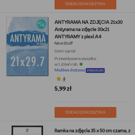
DODAJ DO KOSZYKA
ANTYRAMA NA ZDJĘCIA 21x30
Antyrama na zdjęcie 30x21
ANTYRAMY z plexi A4
Nice Stuff
Dom i ogród
Przewidywana wysyłka:
w 1 dzień rob.
Możliwa dostawa
4
5,99 zł
DODAJ DO KOSZYKA
Ramka na zdjęcia 35 x 50 cm czarna, z