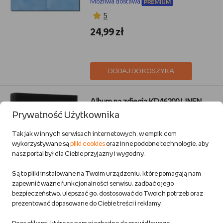
Możliwa dostawa
5
24,99 zł
DODAJ DO KOSZYKA
Album na zdjęcia KD46200 LINEN
czarny 10x15/200 zdjęć
Prywatność Użytkownika
GEDEON
Tak jak w innych serwisach internetowych, w empik.com
Dom i ogród
wykorzystywane są
pliki cookies
oraz inne podobne technologie, aby
Przewidywana wysyłka:
nasz portal był dla Ciebie przyjazny i wygodny.
w 1 dzień rob.
Możliwa dostawa
Są to pliki instalowane na Twoim urządzeniu, które pomagają nam
5
zapewnić ważne funkcjonalności serwisu, zadbać o jego
bezpieczeństwo, ulepszać go, dostosować do Twoich potrzeb oraz
45,99 zł
prezentować dopasowane do Ciebie treści i reklamy.