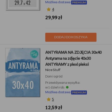
Możliwa dostawa
4
29,99 zł
DODAJ DO KOSZYKA
ANTYRAMA NA ZDJĘCIA 30x40
Antyrama na zdjęcie 40x30
ANTYRAMY z plexi pleksi
Nice Stuff
Dom i ogród
Przewidywana wysyłka:
w 1 dzień rob.
Możliwa dostawa
5
12,59 zł