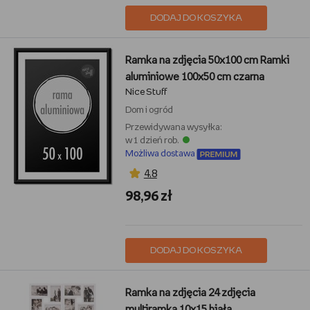
DODAJ DO KOSZYKA
Ramka na zdjęcia 50x100 cm Ramki
aluminiowe 100x50 cm czarna
Nice Stuff
Dom i ogród
Przewidywana wysyłka:
w 1 dzień rob.
Możliwa dostawa
4,8
98,96 zł
DODAJ DO KOSZYKA
Ramka na zdjęcia 24 zdjęcia
multiramka 10x15 biała