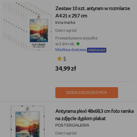
Zestaw 10 szt. antyram w rozmiarze
A4 21 x 29,7 cm
Inna marka
Dom i ogród
Przewidywana wysyłka:
w 3 dni rob.
Możliwa dostawa
5
34,99 zł
DODAJ DO KOSZYKA
Antyrama plexi 48x68,3 cm foto ramka
na zdjęcie dyplom plakat
POSTERGALERIA
Dom i ogród