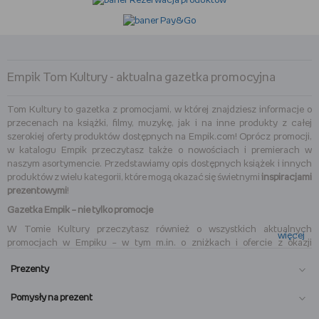
Empik Tom Kultury - aktualna gazetka promocyjna
Tom Kultury to gazetka z promocjami, w której znajdziesz informacje o
przecenach na książki, filmy, muzykę, jak i na inne produkty z całej
szerokiej oferty produktów dostępnych na Empik.com! Oprócz promocji,
w katalogu Empik przeczytasz także o nowościach i premierach w
naszym asortymencie. Przedstawiamy opis dostępnych książek i innych
produktów z wielu kategorii, które mogą okazać się świetnymi
inspiracjami
prezentowymi
!
Gazetka Empik – nie tylko promocje
W Tomie Kultury przeczytasz również o wszystkich aktualnych
więcej
promocjach w Empiku – w tym m.in. o zniżkach i ofercie z okazji
rozmaitych wydarzeń czy świąt. Zatem jeśli zastanawiasz się, jaki prezent
Prezenty
wybrać na
Dzień Matki
,
Dzień Dziecka
,
Dzień Ojca
czy na jakiekolwiek
inne okazje – koniecznie sprawdź darmową gazetkę Empiku. Liczne
inspiracje na prezenty
na pewno ułatwią Ci wybór w doborze
Pomysły na prezent
odpowiedniego upominku, który sprawi radość bliskim.