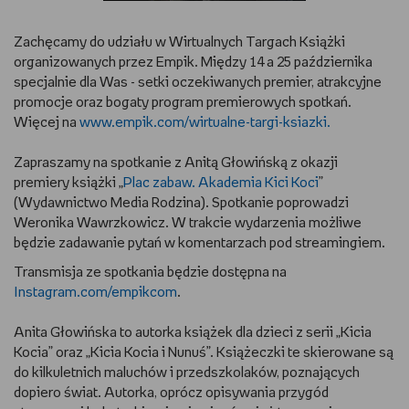
RYSUJĘ
Zachęcamy do udziału w Wirtualnych Targach Książki
organizowanych przez Empik. Między 14 a 25 października
DIY
specjalnie dla Was - setki oczekiwanych premier, atrakcyjne
promocje oraz bogaty program premierowych spotkań.
MAM ZWIERZĘTA
Więcej na
www.empik.com/wirtualne-targi-ksiazki
.
Zapraszamy na spotkanie z Anitą Głowińską z okazji
DBAM O URODĘ
premiery książki „
Plac zabaw. Akademia Kici Koci
”
(Wydawnictwo Media Rodzina). Spotkanie poprowadzi
PASJE DZIECKA
Weronika Wawrzkowicz. W trakcie wydarzenia możliwe
będzie zadawanie pytań w komentarzach pod streamingiem.
TRENUJĘ
Transmisja ze spotkania będzie dostępna na
Instagram.com/empikcom
.
PORADNIKI
Anita Głowińska to autorka książek dla dzieci z serii „Kicia
WYWIADY
Kocia” oraz „Kicia Kocia i Nunuś”. Książeczki te skierowane są
do kilkuletnich maluchów i przedszkolaków, poznających
WSZYSTKO O LEGO
dopiero świat. Autorka, oprócz opisywania przygód