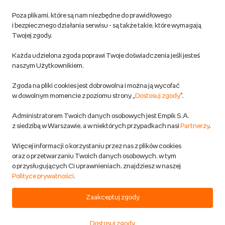
Poza plikami, które są nam niezbędne do prawidłowego
Polityka prywatności empik.com
i bezpiecznego działania serwisu - są także takie, które wymagają
Twojej zgody.
Informacje związane z Aktem o Usługach Cyfrowych i zgłaszaniem
Każda udzielona zgoda poprawi Twoje doświadczenia jeśli jesteś
produktów niebezpiecznych
naszym Użytkownikiem.
Zgoda na pliki cookies jest dobrowolna i można ją wycofać
Dostosuj zgody
w dowolnym momencie z poziomu strony „
Dostosuj zgody
”.
Polityka prywatności empik
Administratorem Twoich danych osobowych jest Empik S.A.
z siedzibą w Warszawie, a w niektórych przypadkach nasi
Partnerzy
.
Raty
Więcej informacji o korzystaniu przez nas z plików cookies
oraz o przetwarzaniu Twoich danych osobowych, w tym
Raty u partnerów Empiku
o przysługujących Ci uprawnieniach, znajdziesz w naszej
Polityce prywatności
.
Odbiór zużytego sprzętu
Zaakceptuj zgody
Dostosuj zgody