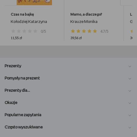
Czas na bajkę
Mamo, a dlaczego?
Luk
Kołodziej Katarzyna
Krauze Monika
Gos
0/5
4.7/5
11,55 zł
39,56 zł
30,9
Prezenty
Pomysły na prezent
Prezenty dla…
Okazje
Popularne zapytania
Często wyszukiwane