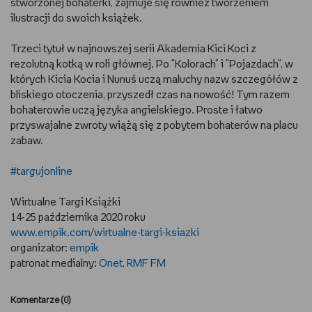
stworzonej bohaterki, zajmuje się również tworzeniem
ilustracji do swoich książek.
Trzeci tytuł w najnowszej serii Akademia Kici Koci z
rezolutną kotką w roli głównej. Po "Kolorach" i "Pojazdach", w
których Kicia Kocia i Nunuś uczą maluchy nazw szczegółów z
bliskiego otoczenia, przyszedł czas na nowość! Tym razem
bohaterowie uczą języka angielskiego. Proste i łatwo
przyswajalne zwroty wiążą się z pobytem bohaterów na placu
zabaw.
#targujonline
Wirtualne Targi Książki
14-25 października 2020 roku
www.empik.com/wirtualne-targi-ksiazki
organizator:
empik
patronat medialny:
Onet
,
RMF FM
Komentarze (
0
)