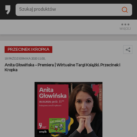
BESTSELLERY EMPIKU 2025
BACK TO SCHOOL
WIĘCEJ
CZYTAM
PRZECINEK I KROPKA
OGLĄDAM
18 PAŹDZIERNIKA 2020 11:00,
Anita Głowińska – Premiera | Wirtualne Targi Książki. Przecinek i
Kropka
SŁUCHAM
PREZENTOWNIKI
GRAM
GOTUJĘ
URZĄDZAM I DEKORUJĘ