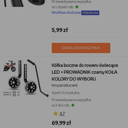
Przewidywana wysyłka:
w 1 dzień rob.
Możliwa dostawa
5,99 zł
DODAJ DO KOSZYKA
Kółka boczne do roweru świecące
LED + PROWADNIK czarny KOŁA
KOLORY DO WYBORU
Inny producent
Sport i turystyka
Przewidywana wysyłka:
w 3 dni rob.
4,7
69,99 zł