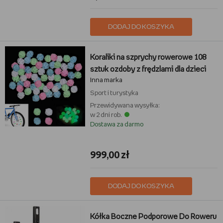
DODAJ DO KOSZYKA
Koraliki na szprychy rowerowe 108
sztuk ozdoby z frędzlami dla dzieci
Inna marka
Sport i turystyka
Przewidywana wysyłka:
w 2 dni rob.
Dostawa za darmo
999,00 zł
DODAJ DO KOSZYKA
Kółka Boczne Podporowe Do Roweru