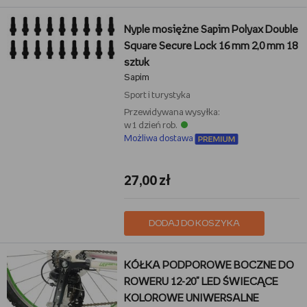
Nyple mosiężne Sapim Polyax Double
Square Secure Lock 16 mm 2,0 mm 18
sztuk
Sapim
Sport i turystyka
Przewidywana wysyłka:
w 1 dzień rob.
Możliwa dostawa
27,00 zł
DODAJ DO KOSZYKA
KÓŁKA PODPOROWE BOCZNE DO
ROWERU 12-20" LED ŚWIECĄCE
KOLOROWE UNIWERSALNE