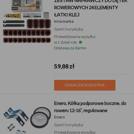
ZESTAW NAPRAWCZY DO DĘTEK
ROWEROWYCH 24 ELEMENTY
ŁATKI KLEJ
Inna marka
Sport i turystyka
Przewidywana wysyłka:
w 1 dzień rob.
Dostawa za darmo
59,88 zł
DODAJ DO KOSZYKA
Enero, Kółka podporowe boczne, do
roweru 12-16", regulowane
Enero
Sport i turystyka
Przewidywana wysyłka: