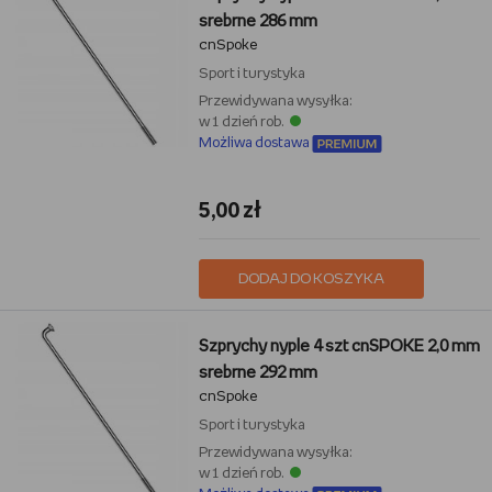
srebrne 286 mm
cnSpoke
Sport i turystyka
Przewidywana wysyłka:
w 1 dzień rob.
Możliwa dostawa
5,00 zł
DODAJ DO KOSZYKA
Szprychy nyple 4 szt cnSPOKE 2,0 mm
srebrne 292 mm
cnSpoke
Sport i turystyka
Przewidywana wysyłka:
w 1 dzień rob.