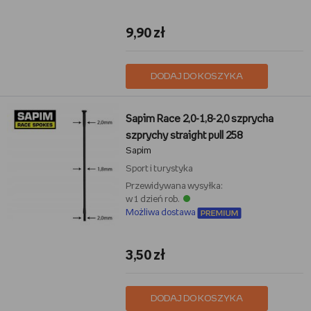
9,90 zł
DODAJ DO KOSZYKA
Sapim Race 2,0-1,8-2,0 szprycha
szprychy straight pull 258
Sapim
Sport i turystyka
Przewidywana wysyłka:
w 1 dzień rob.
Możliwa dostawa
3,50 zł
DODAJ DO KOSZYKA