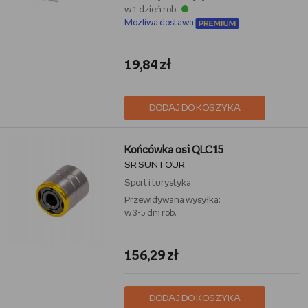
w 1 dzień rob.
Możliwa dostawa
19,84 zł
DODAJ DO KOSZYKA
Końcówka osi QLC15
SR SUNTOUR
Sport i turystyka
Przewidywana wysyłka:
w 3-5 dni rob.
156,29 zł
DODAJ DO KOSZYKA