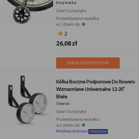
Inna marka
Sport i turystyka
Przewidywana wysyłka:
w 1 dzień rob.
3
26,08 zł
DODAJ DO KOSZYKA
Kółka Boczne Podporowe Do Roweru
Wzmacniane Uniwersalne 12-20"
Białe
Gearox
Sport i turystyka
Przewidywana wysyłka:
w 1 dzień rob.
Możliwa dostawa