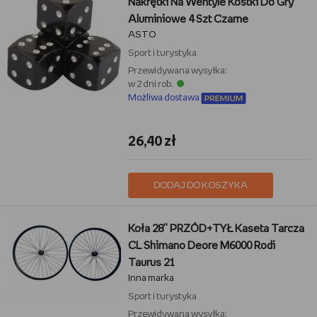
Nakrętki Na Wentyle Kostki Do Gry
Aluminiowe 4 Szt Czarne
ASTO
Sport i turystyka
Przewidywana wysyłka:
w 2 dni rob.
Możliwa dostawa
26,40 zł
DODAJ DO KOSZYKA
Koła 28'' PRZÓD+TYŁ Kaseta Tarcza
CL Shimano Deore M6000 Rodi
Taurus 21
Inna marka
Sport i turystyka
Przewidywana wysyłka: