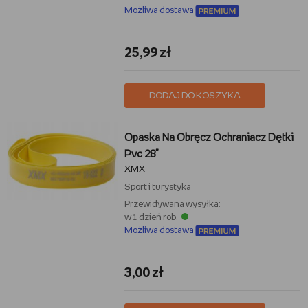
Możliwa dostawa
25,99 zł
DODAJ DO KOSZYKA
Opaska Na Obręcz Ochraniacz Dętki
Pvc 28"
XMX
Sport i turystyka
Przewidywana wysyłka:
w 1 dzień rob.
Możliwa dostawa
3,00 zł