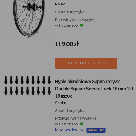
Rojax
Sport i turystyka
Przewidywana wysyłka:
w 1 dzień rob.
119,00 zł
DODAJ DO KOSZYKA
Nyple aluminiowe Sapim Polyax
Double Square Secure Lock 16 mm 2,0
18 sztuk
Sapim
Sport i turystyka
Przewidywana wysyłka:
w 1 dzień rob.
Możliwa dostawa