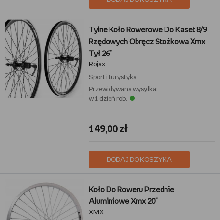
DODAJ DO KOSZYKA
Tylne Koło Rowerowe Do Kaset 8/9
Rzędowych Obręcz Stożkowa Xmx
Tył 26"
Rojax
Sport i turystyka
Przewidywana wysyłka:
w 1 dzień rob.
149,00 zł
DODAJ DO KOSZYKA
Koło Do Roweru Przednie
Aluminiowe Xmx 20"
XMX