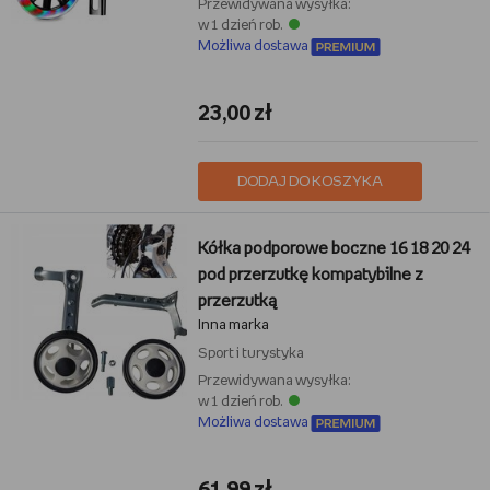
Przewidywana wysyłka:
w 1 dzień rob.
Możliwa dostawa
23,00 zł
DODAJ DO KOSZYKA
Kółka podporowe boczne 16 18 20 24
pod przerzutkę kompatybilne z
przerzutką
Inna marka
Sport i turystyka
Przewidywana wysyłka:
w 1 dzień rob.
Możliwa dostawa