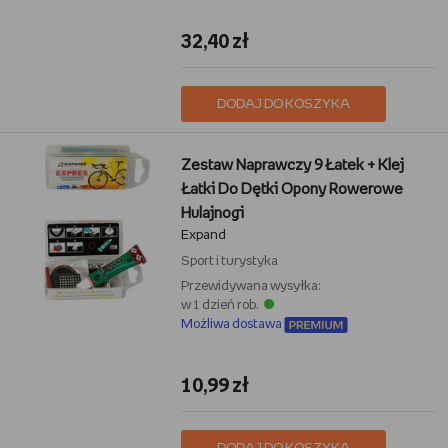
32,40 zł
DODAJ DO KOSZYKA
Zestaw Naprawczy 9 Łatek + Klej
Łatki Do Dętki Opony Rowerowe
Hulajnogi
Expand
Sport i turystyka
Przewidywana wysyłka:
w 1 dzień rob.
Możliwa dostawa
10,99 zł