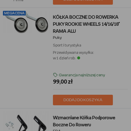
Firma
MEGACENA
KÓŁKA BOCZNE DO ROWERKA
PUKY ROOKIE WHEELS 14/16/18"
RAMA ALU
Puky
Sport i turystyka
Przewidywana wysyłka:
w 1 dzień rob.
Gwarancja najniższej ceny
99,00 zł
DODAJ DO KOSZYKA
Wzmacniane Kółka Podporowe
Boczne Do Roweru