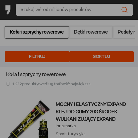
Koła i szprychy rowerowe
Dętki rowerowe
Pedały r
FILTRUJ
SORTUJ
Koła i szprychy rowerowe
1 232 produkty według trafność: największa
MOCNY I ELASTYCZNY EXPAND
KLEJ DO GUMY 20G ŚRODEK
WULKANIZUJĄCY EXPAND
Inna marka
Sport i turystyka