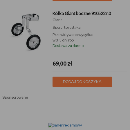
Kółka Giant boczne 910522 r.0
Giant
Sport i turystyka
Przewidywana wysyłka:
w 3-5 dni rob.
Dostawa za darmo
69,00 zł
DODAJ DO KOSZYKA
Sponsorowane