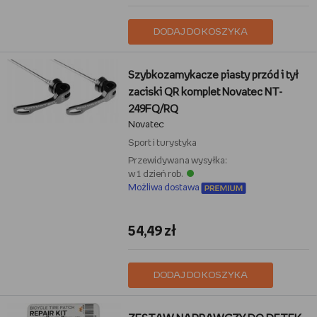
DODAJ DO KOSZYKA
Szybkozamykacze piasty przód i tył
zaciski QR komplet Novatec NT-
249FQ/RQ
Novatec
Sport i turystyka
Przewidywana wysyłka:
w 1 dzień rob.
Możliwa dostawa
54,49 zł
DODAJ DO KOSZYKA