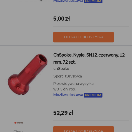
Możliwa dostawa
5,00 zł
DODAJ DO KOSZYKA
CnSpoke, Nyple, SN12, czerwony, 12
mm, 72 szt.
cnSpoke
Sport i turystyka
Przewidywana wysyłka:
w 3-5 dni rob.
Możliwa dostawa
52,29 zł
DODAJ DO KOSZYKA