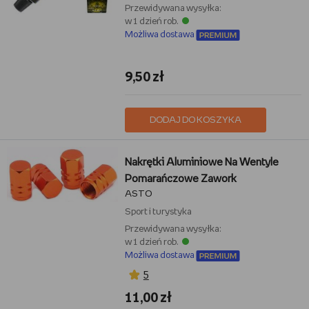
Przewidywana wysyłka:
w 1 dzień rob.
Możliwa dostawa
9,50 zł
DODAJ DO KOSZYKA
Nakrętki Aluminiowe Na Wentyle
Pomarańczowe Zawork
ASTO
Sport i turystyka
Przewidywana wysyłka:
w 1 dzień rob.
Możliwa dostawa
5
11,00 zł