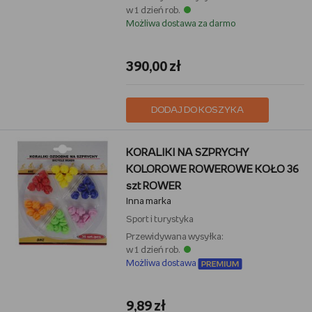
w 1 dzień rob.
Możliwa dostawa za darmo
390,00 zł
DODAJ DO KOSZYKA
KORALIKI NA SZPRYCHY
KOLOROWE ROWEROWE KOŁO 36
szt ROWER
Inna marka
Sport i turystyka
Przewidywana wysyłka:
w 1 dzień rob.
Możliwa dostawa
9,89 zł