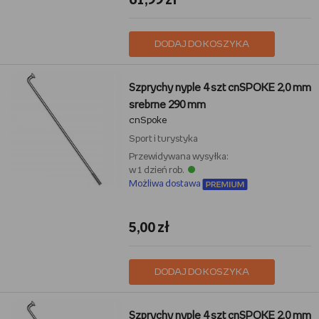
61,99 zł
DODAJ DO KOSZYKA
Szprychy nyple 4 szt cnSPOKE 2,0 mm
srebrne 290 mm
cnSpoke
Sport i turystyka
Przewidywana wysyłka:
w 1 dzień rob.
Możliwa dostawa
5,00 zł
DODAJ DO KOSZYKA
Szprychy nyple 4 szt cnSPOKE 2,0 mm