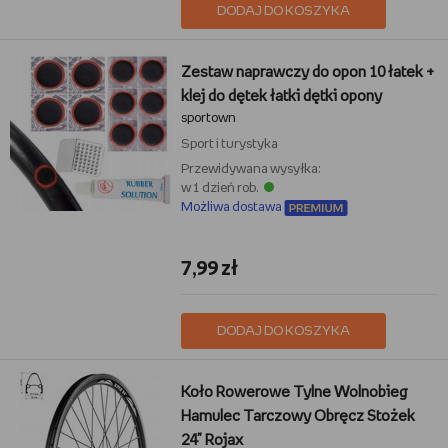
DODAJ DO KOSZYKA
Zestaw naprawczy do opon 10 łatek +
klej do dętek łatki dętki opony
sportown
Sport i turystyka
Przewidywana wysyłka:
w 1 dzień rob.
Możliwa dostawa
7,99 zł
DODAJ DO KOSZYKA
Koło Rowerowe Tylne Wolnobieg
Hamulec Tarczowy Obręcz Stożek
24" Rojax