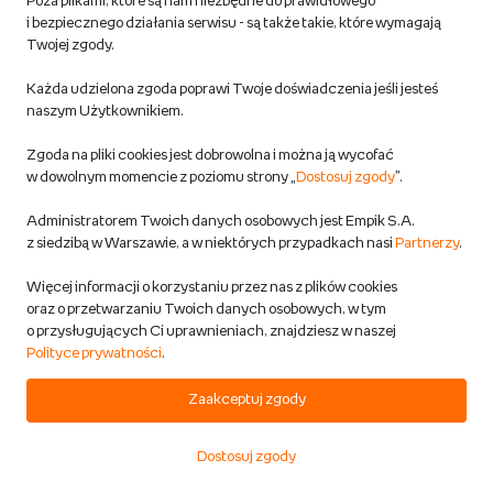
Poza plikami, które są nam niezbędne do prawidłowego
249,00 zł
i bezpiecznego działania serwisu - są także takie, które wymagają
Twojej zgody.
DODAJ DO KOSZYKA
Każda udzielona zgoda poprawi Twoje doświadczenia jeśli jesteś
naszym Użytkownikiem.
Szprycha szprychy Pillar P14 2,0 mm
Zgoda na pliki cookies jest dobrowolna i można ją wycofać
czarna 272 mm
w dowolnym momencie z poziomu strony „
Dostosuj zgody
”.
Pillar
Administratorem Twoich danych osobowych jest Empik S.A.
Sport i turystyka
z siedzibą w Warszawie, a w niektórych przypadkach nasi
Partnerzy
.
Przewidywana wysyłka:
w 1 dzień rob.
Więcej informacji o korzystaniu przez nas z plików cookies
Możliwa dostawa
oraz o przetwarzaniu Twoich danych osobowych, w tym
o przysługujących Ci uprawnieniach, znajdziesz w naszej
Polityce prywatności
.
2,50 zł
Zaakceptuj zgody
DODAJ DO KOSZYKA
Dostosuj zgody
Start
Kategorie
Koszyk
Ulubione
Konto