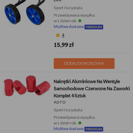
ER4
Sport i turystyka
Przewidywana wysyłka:
w 1 dzień rob.
Możliwa dostawa
4
15,99 zł
DODAJ DO KOSZYKA
Nakrętki Aluminiowe Na Wentyle
Samochodowe Czerwone Na Zaworki
Komplet 4 Sztuk
ASTO
Sport i turystyka
Przewidywana wysyłka:
w 1 dzień rob.
Możliwa dostawa