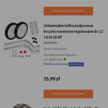
DODAJ DO KOSZYKA
Uniwersalne kółka podporowe
boczne rowerowe regulowane do 12
14 16 18 20"
sportown
Sport i turystyka
Przewidywana wysyłka:
w 1 dzień rob.
Możliwa dostawa
25,99 zł
DODAJ DO KOSZYKA