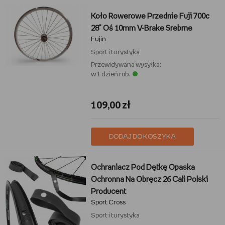
Koło Rowerowe Przednie Fuji 700c
28" Oś 10mm V-Brake Srebrne
Fujin
Sport i turystyka
Przewidywana wysyłka:
w 1 dzień rob.
109,00 zł
DODAJ DO KOSZYKA
Ochraniacz Pod Dętkę Opaska
Ochronna Na Obręcz 26 Cali Polski
Producent
Sport Cross
Sport i turystyka