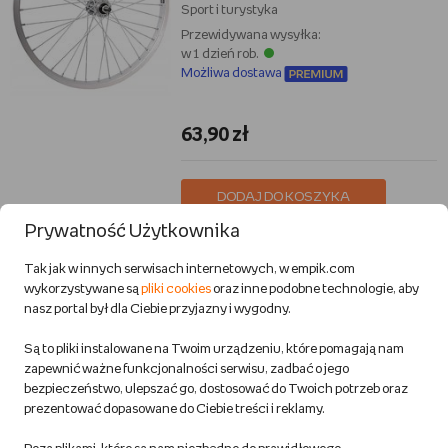
Sport i turystyka
Przewidywana wysyłka:
w 1 dzień rob.
Możliwa dostawa
63,90 zł
DODAJ DO KOSZYKA
Prywatność Użytkownika
KOŁO ROWEROWE OVAL VERA
Tak jak w innych serwisach internetowych, w empik.com
CORSA DPD22 700C ETRTO 622x17
wykorzystywane są
pliki cookies
oraz inne podobne technologie, aby
TARCZA 6-ŚRUB OŚ QR9
nasz portal był dla Ciebie przyjazny i wygodny.
Oval
Są to pliki instalowane na Twoim urządzeniu, które pomagają nam
Sport i turystyka
zapewnić ważne funkcjonalności serwisu, zadbać o jego
Przewidywana wysyłka:
bezpieczeństwo, ulepszać go, dostosować do Twoich potrzeb oraz
w 1 dzień rob.
prezentować dopasowane do Ciebie treści i reklamy.