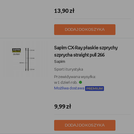
13,90 zł
DODAJ DO KOSZYKA
Sapim CX-Ray płaskie szprychy
szprycha straight pull 266
Sapim
Sport i turystyka
Przewidywana wysyłka:
w 1 dzień rob.
Możliwa dostawa
9,99 zł
DODAJ DO KOSZYKA