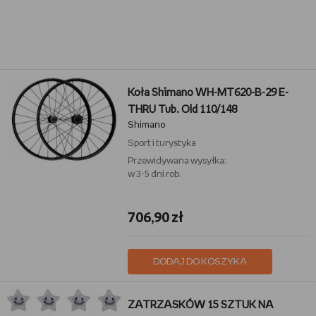
Koła Shimano WH-MT620-B-29 E-
THRU Tub. Old 110/148
Shimano
Sport i turystyka
Przewidywana wysyłka:
w 3-5 dni rob.
706,90 zł
DODAJ DO KOSZYKA
ZATRZASKÓW 15 SZTUK NA