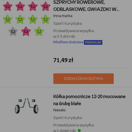
SZPRYCHY ROWEROWE,
ODBLASKOWE, GWIAZDKI W
Inna marka
NOCY
Sport i turystyka
Przewidywana wysyłka:
w 3-5 dni rob.
Możliwa dostawa
71,49 zł
DODAJ DO KOSZYKA
Kółka pomocnicze 12-20 mocowane
na śrubę białe
Nexelo
Sport i turystyka
Przewidywana wysyłka:
w 1 dzień rob.