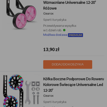
Wzmacniane Uniwersalne 12-20"
Różowe
Gearox
Sport i turystyka
Przewidywana wysyłka:
w 1 dzień rob.
Możliwa dostawa
13,90 zł
DODAJ DO KOSZYKA
Kółka Boczne Podporowe Do Roweru
Kolorowe Świecące Uniwersalne Led
12-20"
Gearox
Sport i turystyka