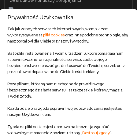
ze środków Funduszy Europejskich
Formy płatności
Prywatność Użytkownika
Zwroty
Tak jak w innych serwisach internetowych, w empik.com
wykorzystywane są
pliki cookies
oraz inne podobne technologie, aby
Do 100 zł na pierwsze zakupy w aplikacji. Pobierz i
nasz portal był dla Ciebie przyjazny i wygodny.
korzystaj z kodów zniżkowych.
Reklamacje
Dowiedz się więcej
Są to pliki instalowane na Twoim urządzeniu, które pomagają nam
Regulamin empik.com
zapewnić ważne funkcjonalności serwisu, zadbać o jego
bezpieczeństwo, ulepszać go, dostosować do Twoich potrzeb oraz
prezentować dopasowane do Ciebie treści i reklamy.
Pozostałe Regulaminy Empiku
Poza plikami, które są nam niezbędne do prawidłowego
Polityka prywatności empik.com
i bezpiecznego działania serwisu - są także takie, które wymagają
Twojej zgody.
Informacje związane z Aktem o Usługach Cyfrowych i zgłaszaniem
Każda udzielona zgoda poprawi Twoje doświadczenia jeśli jesteś
produktów niebezpiecznych
naszym Użytkownikiem.
Zgoda na pliki cookies jest dobrowolna i można ją wycofać
Dostosuj zgody
w dowolnym momencie z poziomu strony „
Dostosuj zgody
”.