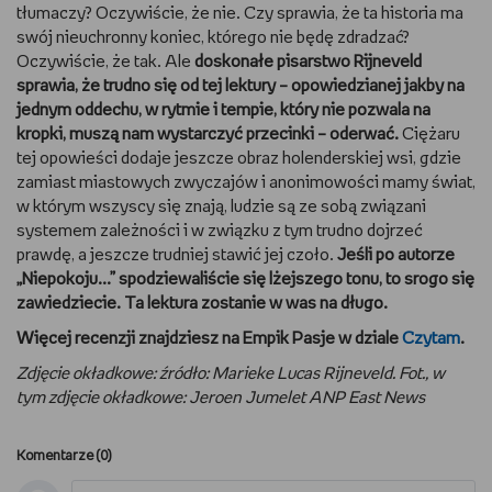
tłumaczy? Oczywiście, że nie. Czy sprawia, że ta historia ma
swój nieuchronny koniec, którego nie będę zdradzać?
Oczywiście, że tak. Ale
doskonałe pisarstwo Rijneveld
sprawia, że trudno się od tej lektury – opowiedzianej jakby na
jednym oddechu, w rytmie i tempie, który nie pozwala na
kropki, muszą nam wystarczyć przecinki – oderwać.
Ciężaru
tej opowieści dodaje jeszcze obraz holenderskiej wsi, gdzie
zamiast miastowych zwyczajów i anonimowości mamy świat,
w którym wszyscy się znają, ludzie są ze sobą związani
systemem zależności i w związku z tym trudno dojrzeć
prawdę, a jeszcze trudniej stawić jej czoło.
Jeśli po autorze
„Niepokoju...” spodziewaliście się lżejszego tonu, to srogo się
zawiedziecie. Ta lektura zostanie w was na długo.
Więcej recenzji znajdziesz na Empik Pasje w dziale
Czytam
.
Zdjęcie okładkowe: źródło: Marieke Lucas Rijneveld. Fot., w
tym zdjęcie okładkowe: Jeroen Jumelet ANP East News
Komentarze (
0
)