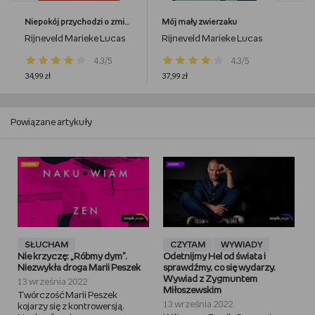
Niepokój przychodzi o zmierzchu
Mój mały zwierzaku
Rijneveld Marieke Lucas
Rijneveld Marieke Lucas
4.3/5
4.3/5
34,99 zł
37,99 zł
Powiązane artykuły
SŁUCHAM
CZYTAM
WYWIADY
Nie krzyczę: „Róbmy dym”.
Odetnijmy Hel od świata i
Niezwykła droga Marii Peszek
sprawdźmy, co się wydarzy.
Wywiad z Zygmuntem
13 września 2022
Miłoszewskim
Twórczość Marii Peszek
13 września 2022
kojarzy się z kontrowersją.