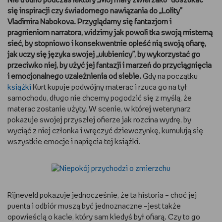
Nie trudno podczas lektury „Mój mały zwierzaku” doszukać
się inspiracji czy świadomego nawiązania do „Lolity”
Vladimira Nabokova. Przyglądamy się fantazjom i
pragnieniom narratora, widzimy jak powoli tka swoją misterną
sieć, by stopniowo i konsekwentnie opleść nią swoją ofiarę,
jak uczy się języka swojej „ulubienicy”, by wykorzystać go
przeciwko niej, by użyć jej fantazji i marzeń do przyciągnięcia
i emocjonalnego uzależnienia od siebie.
Gdy na początku
książki
Kurt kupuje podwójny materac i rzuca go na tył
samochodu, długo nie chcemy pogodzić się z myślą, że
materac zostanie użyty. W scenie, w której weterynarz
pokazuje swojej przyszłej ofierze jak rozcina wydrę, by
wyciąć z niej członka i wręczyć dziewczynkę, kumulują się
wszystkie emocje i napięcia tej książki.
Rijneveld pokazuje jednocześnie, że ta historia – choć jej
puenta i odbiór muszą być jednoznaczne –jest także
opowieścią o kacie, który sam kiedyś był ofiarą. Czy to go