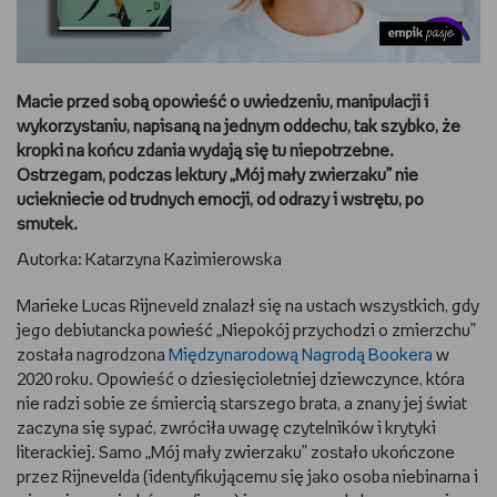
DBAM O URODĘ
TRENUJĘ
Macie przed sobą opowieść o uwiedzeniu, manipulacji i
wykorzystaniu, napisaną na jednym oddechu, tak szybko, że
URZĄDZAM I DEKORUJĘ
kropki na końcu zdania wydają się tu niepotrzebne.
Ostrzegam, podczas lektury „Mój mały zwierzaku” nie
uciekniecie od trudnych emocji, od odrazy i wstrętu, po
MAM ZWIERZĘTA
smutek.
PASJE DZIECKA
Autorka: Katarzyna Kazimierowska
Marieke Lucas Rijneveld znalazł się na ustach wszystkich, gdy
GRAM
jego debiutancka powieść „Niepokój przychodzi o zmierzchu”
została nagrodzona
Międzynarodową Nagrodą Bookera
w
RYSUJĘ
2020 roku. Opowieść o dziesięcioletniej dziewczynce, która
nie radzi sobie ze śmiercią starszego brata, a znany jej świat
PORADNIKI
zaczyna się sypać, zwróciła uwagę czytelników i krytyki
literackiej. Samo „Mój mały zwierzaku” zostało ukończone
WYWIADY
przez Rijnevelda (identyfikującemu się jako osoba niebinarna i