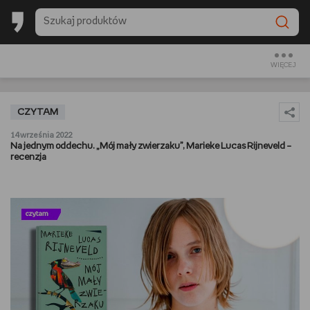
BACK TO SCHOOL
CZYTAM
WIĘCEJ
OGLĄDAM
CZYTAM
SŁUCHAM
14 września 2022
Na jednym oddechu. „Mój mały zwierzaku”, Marieke Lucas Rijneveld –
recenzja
RANKINGI
BACK TO SCHOOL
PREZENTOWNIKI
DIY
GOTUJĘ