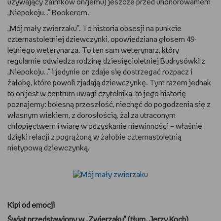
używający zaimków on/jemu) jeszcze przed uhonorowaniem
„Niepokoju…” Bookerem.
WSZYSTKO O LEGO
„Mój mały zwierzaku”. To historia obsesji na punkcie
REDAKCJA
czternastoletniej dziewczynki, opowiedziana głosem 49-
letniego weterynarza. To ten sam weterynarz, który
regularnie odwiedza rodzinę dziesięcioletniej Budrysówki z
WYDARZENIA
„Niepokoju…” i jedynie on zdaje się dostrzegać rozpacz i
żałobę, które powoli zjadają dziewczynkę. Tym razem jednak
POD PATRONATEM EMPIKU
to on jest w centrum uwagi czytelnika, to jego historię
poznajemy: bolesną przeszłość, niechęć do pogodzenia się z
własnym wiekiem, z dorosłością, żal za utraconym
chłopięctwem i wiarę w odzyskanie niewinności – właśnie
dzięki relacji z pogrążoną w żałobie czternastoletnią
nietypową dziewczynką.
Kipi od emocji
Świat przedstawiony w „Zwierzaku” (tłum. Jerzy Koch)