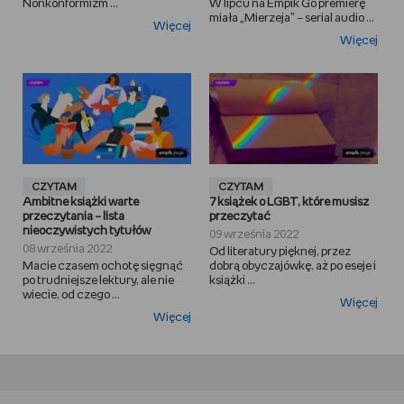
Nonkonformizm ...
W lipcu na Empik Go premierę
miała „Mierzeja” – serial audio ...
Więcej
Więcej
CZYTAM
CZYTAM
Ambitne książki warte
7 książek o LGBT, które musisz
przeczytania – lista
przeczytać
nieoczywistych tytułów
09 września 2022
08 września 2022
Od literatury pięknej, przez
Macie czasem ochotę sięgnąć
dobrą obyczajówkę, aż po eseje i
po trudniejsze lektury, ale nie
książki ...
wiecie, od czego ...
Więcej
Więcej