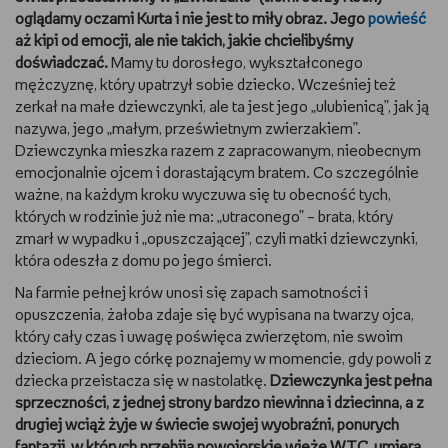
oglądamy oczami Kurta i nie jest to miły obraz. Jego
powieść
aż kipi od emocji, ale nie takich, jakie chcielibyśmy
doświadczać.
Mamy tu dorosłego, wykształconego
mężczyznę, który upatrzył sobie dziecko. Wcześniej też
zerkał na małe dziewczynki, ale ta jest jego „ulubienicą”, jak ją
nazywa, jego „małym, prześwietnym zwierzakiem”.
Dziewczynka mieszka razem z zapracowanym, nieobecnym
emocjonalnie ojcem i dorastającym bratem. Co szczególnie
ważne, na każdym kroku wyczuwa się tu obecność tych,
których w rodzinie już nie ma: „utraconego” – brata, który
zmarł w wypadku i „opuszczającej”, czyli matki dziewczynki,
która odeszła z domu po jego śmierci.
Na farmie pełnej krów unosi się zapach samotności i
opuszczenia, żałoba zdaje się być wypisana na twarzy ojca,
który cały czas i uwagę poświęca zwierzętom, nie swoim
dzieciom. A jego córkę poznajemy w momencie, gdy powoli z
dziecka przeistacza się w nastolatkę.
Dziewczynka jest pełna
sprzeczności, z jednej strony bardzo niewinna i dziecinna, a z
drugiej wciąż żyje w świecie swojej wyobraźni, ponurych
fantazji, w których przebija nowojorskie wieże WTC, umiera,