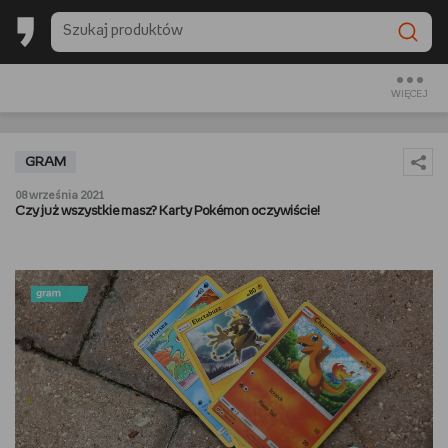
BACK TO SCHOOL
CZYTAM
WIĘCEJ
OGLĄDAM
GRAM
SŁUCHAM
08 września 2021
Czy już wszystkie masz? Karty Pokémon oczywiście!
RANKINGI
BACK TO SCHOOL
PREZENTOWNIKI
DIY
GOTUJĘ