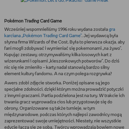
Pokémon Trading Card Game
Wcześniej wspomnieliśmy 1996 roku wydana została
gra
karciana „Pokémon Trading Card Game”
. Jej wydawcą była
słynna firma Wizards of the Cost. Była to pierwsza okazja, aby
fani mogli zdobywać i wymieniać się pokemonami „na żywo”.
Kupując zestawy, otrzymywaliśmy kilka losowych kart z
wizerunkami i opisami „kieszonkowych potworów”. Do dziś
nic się nie zmieniło – karty nadal stanowią bardzo silny
element kultury fandomu. A na czym polega rozgrywka?
Awers zdobi zdjęcie stworka. Poniżej opisane są jego
specjalne zdolności, dzięki którym można prowadzić potyczki
z innymi graczami. Partia podzielona jest na tury. W trakcie ich
trwania gracz wyprowadza cios lub przygotowuje się do
obrony. Organizowane są także turnieje, w tym
międzynarodowe, podczas których najlepsi zawodnicy mogą
zaprezentować swoje umiejętności. Niestety, nie wszystkie
edycje łączą się ze sobą. Twórcy wprowadzają bowiem nowe