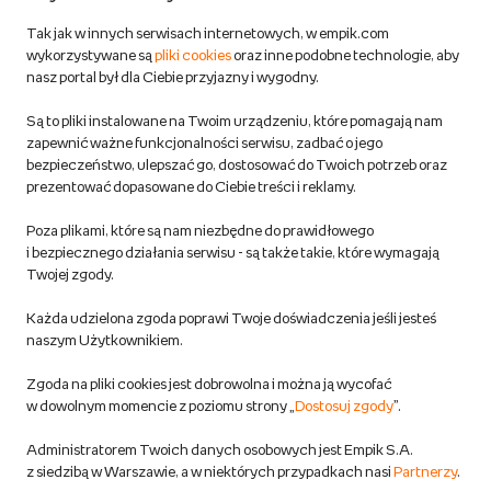
Zwroty
Tak jak w innych serwisach internetowych, w empik.com
wykorzystywane są
pliki cookies
oraz inne podobne technologie, aby
Do 100 zł na pierwsze zakupy w aplikacji. Pobierz i
nasz portal był dla Ciebie przyjazny i wygodny.
korzystaj z kodów zniżkowych.
Reklamacje
Dowiedz się więcej
Są to pliki instalowane na Twoim urządzeniu, które pomagają nam
Regulamin empik.com
zapewnić ważne funkcjonalności serwisu, zadbać o jego
bezpieczeństwo, ulepszać go, dostosować do Twoich potrzeb oraz
prezentować dopasowane do Ciebie treści i reklamy.
Pozostałe Regulaminy Empiku
Poza plikami, które są nam niezbędne do prawidłowego
Polityka prywatności empik.com
i bezpiecznego działania serwisu - są także takie, które wymagają
Twojej zgody.
Informacje związane z Aktem o Usługach Cyfrowych i zgłaszaniem
Każda udzielona zgoda poprawi Twoje doświadczenia jeśli jesteś
produktów niebezpiecznych
naszym Użytkownikiem.
Zgoda na pliki cookies jest dobrowolna i można ją wycofać
Dostosuj zgody
w dowolnym momencie z poziomu strony „
Dostosuj zgody
”.
Polityka prywatności empik
Administratorem Twoich danych osobowych jest Empik S.A.
z siedzibą w Warszawie, a w niektórych przypadkach nasi
Partnerzy
.