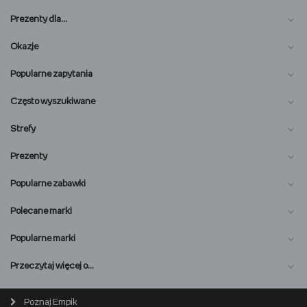
Prezenty dla…
Okazje
Popularne zapytania
Często wyszukiwane
Strefy
Prezenty
Popularne zabawki
Polecane marki
Popularne marki
O nas
Przeczytaj więcej o…
Magazyn online
Biuro prasowe
Poznaj Empik