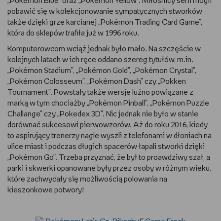
„Pokémon Blue” oraz „Pokémon Yellow”. Miłośnicy serii mogli
pobawić się w kolekcjonowanie sympatycznych stworków
także dzięki grze karcianej „Pokémon Trading Card Game”,
która do sklepów trafiła już w 1996 roku.
Komputerowcom wciąż jednak było mało. Na szczęście w
kolejnych latach w ich ręce oddano szereg tytułów, m.in.
„Pokémon Stadium”, „Pokémon Gold”, „Pokémon Crystal”,
„Pokémon Colosseum”, „Pokémon Dash” czy „Pokken
Tournament”. Powstały także wersje luźno powiązane z
marką w tym chociażby „Pokémon Pinball”, „Pokémon Puzzle
Challange” czy „Pokedex 3D”. Nic jednak nie było w stanie
dorównać sukcesowi pierwowzorów. Aż do roku 2016, kiedy
to aspirujący trenerzy nagle wyszli z telefonami w dłoniach na
ulice miast i podczas długich spacerów łapali stworki dzięki
„Pokémon Go”. Trzeba przyznać, że był to proawdziwy szał, a
parki i skwerki opanowane były przez osoby w różnym wieku,
które zachwycały się możliwością polowania na
kieszonkowe potwory!