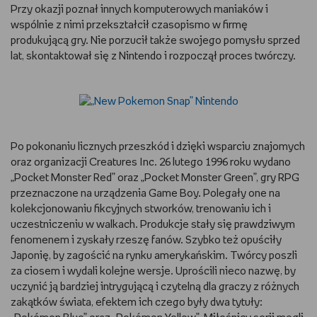
Przy okazji poznał innych komputerowych maniaków i
WSZYSTKO O LEGO
wspólnie z nimi przekształcił czasopismo w firmę
produkującą gry. Nie porzucił także swojego pomysłu sprzed
REDAKCJA
lat, skontaktował się z Nintendo i rozpoczął proces twórczy.
WYDARZENIA
POD PATRONATEM EMPIKU
Po pokonaniu licznych przeszkód i dzięki wsparciu znajomych
oraz organizacji Creatures Inc. 26 lutego 1996 roku wydano
„Pocket Monster Red” oraz „Pocket Monster Green”, gry RPG
przeznaczone na urządzenia Game Boy. Polegały one na
kolekcjonowaniu fikcyjnych stworków, trenowaniu ich i
uczestniczeniu w walkach. Produkcje stały się prawdziwym
fenomenem i zyskały rzeszę fanów. Szybko też opuściły
Japonię, by zagościć na rynku amerykańskim. Twórcy poszli
za ciosem i wydali kolejne wersje. Uprościli nieco nazwę, by
uczynić ją bardziej intrygującą i czytelną dla graczy z różnych
zakątków świata, efektem ich czego były dwa tytuły: