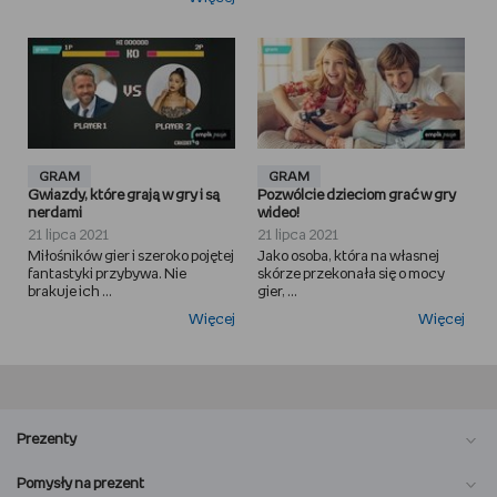
GRAM
GRAM
Gwiazdy, które grają w gry i są
Pozwólcie dzieciom grać w gry
nerdami
wideo!
21 lipca 2021
21 lipca 2021
Miłośników gier i szeroko pojętej
Jako osoba, która na własnej
fantastyki przybywa. Nie
skórze przekonała się o mocy
brakuje ich ...
gier, ...
Więcej
Więcej
Prezenty
Pomysły na prezent