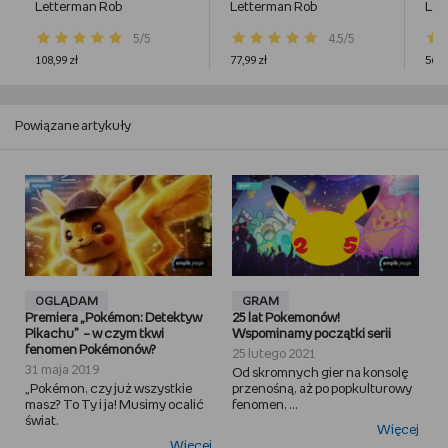
Letterman Rob
Letterman Rob
Let
5/5
4.5/5
108,99 zł
77,99 zł
56,9
Powiązane artykuły
OGLĄDAM
GRAM
Premiera „Pokémon: Detektyw
25 lat Pokemonów!
Pikachu” – w czym tkwi
Wspominamy początki serii
fenomen Pokémonów?
25 lutego 2021
31 maja 2019
Od skromnych gier na konsolę
„Pokémon, czy już wszystkie
przenośną, aż po popkulturowy
masz? To Ty i ja! Musimy ocalić
fenomen, ...
świat.
Więcej
Więcej