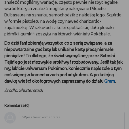
znaleźć mogliśmy wariacje, często pewnie niezbyt legalne,
wśród których znaleźć mogliśmy nakręcane Pikachu,
Bulbasaura na sznurku, samochodzik z naklejką logo, Squirtle
w formie pistoletu na wodę czy nawed charizardo-
zapalniczkę. W szkołach z kolei spotkać się dało plecaki,
piórniki, gumki i zeszyty, na których widniały Pokéballe.
Do dziś fani zbierają wszystko co z serią związane, a za
niepowtarzalne gadżety lub unikalne karty płacą niemałe
pieniądze! To dlatego, że świat wymyślony przez Satoshi
Tajiri'ego jest niezwykle urokliwy i rozbudowany. Jeśli tak jak
my, lubicie uniwersum Pokémon, koniecznie napiszcie o tym
coś więcej w komentarzach pod artykułem. A po kolejną
dawkę wieści okołogrowych zapraszamy do działu
Gram
.
Źródło: Shutterstock
Komentarze (
0
)