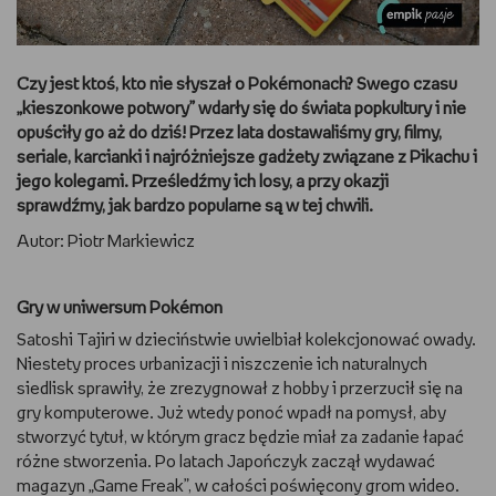
DBAM O URODĘ
Czy jest ktoś, kto nie słyszał o Pokémonach? Swego czasu
TRENUJĘ
„kieszonkowe potwory” wdarły się do świata popkultury i nie
opuściły go aż do dziś! Przez lata dostawaliśmy gry, filmy,
URZĄDZAM I DEKORUJĘ
seriale, karcianki i najróżniejsze gadżety związane z Pikachu i
jego kolegami. Prześledźmy ich losy, a przy okazji
MAM ZWIERZĘTA
sprawdźmy, jak bardzo popularne są w tej chwili.
Autor: Piotr Markiewicz
PASJE DZIECKA
Gry w uniwersum Pokémon
GRAM
Satoshi Tajiri w dzieciństwie uwielbiał kolekcjonować owady.
RYSUJĘ
Niestety proces urbanizacji i niszczenie ich naturalnych
siedlisk sprawiły, że zrezygnował z hobby i przerzucił się na
gry komputerowe. Już wtedy ponoć wpadł na pomysł, aby
PORADNIKI
stworzyć tytuł, w którym gracz będzie miał za zadanie łapać
różne stworzenia. Po latach Japończyk zaczął wydawać
WYWIADY
magazyn „Game Freak”, w całości poświęcony grom wideo.