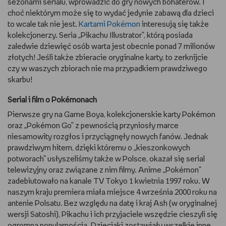
sezonami serialu, wprowadzić do gry nowych bohaterów. I
choć niektórym może się to wydać jedynie zabawą dla dzieci
to wcale tak nie jest.
Kartami Pokémon
interesują się także
kolekcjonerzy. Seria „Pikachu Illustrator”, którą posiada
zaledwie dziewięć osób warta jest obecnie ponad 7 milionów
złotych! Jeśli także zbieracie oryginalne karty, to zerknijcie
czy w waszych zbiorach nie ma przypadkiem prawdziwego
skarbu!
Serial i film o Pokémonach
Pierwsze gry na Game Boya, kolekcjonerskie karty Pokémon
oraz „Pokémon Go” z pewnością przyniosły marce
niesamowity rozgłos i przyciągnęły nowych fanów. Jednak
prawdziwym hitem, dzięki któremu o „kieszonkowych
potworach” usłyszeliśmy także w Polsce, okazał się serial
telewizyjny oraz związane z nim filmy. Anime „Pokémon”
zadebiutowało na kanale TV Tokyo 1 kwietnia 1997 roku. W
naszym kraju premiera miała miejsce 4 września 2000 roku na
antenie Polsatu. Bez względu na datę i kraj Ash (w oryginalnej
wersji Satoshi), Pikachu i ich przyjaciele wszędzie cieszyli się
ogromną popularnością. Dzieciaki zostawiały wszelkie inne