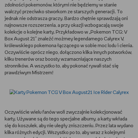
zdolności pokemonów, którymi nie będziemy w stanie
walczyć przeciwko stworkom ze starszych generacji. To
jednak nie odstrasza graczy. Bardzo chętnie sprawdzają oni
najnowsze rozszerzenia, a przy okazji wzbogacają swoje
kolekcje o kolejne karty. Przykładowo w „Pokemon TCG: V
Box August 21” znaleźć możmey legendarnego Calyrex V,
królewskiego pokemona łączącego w sobie moc lodu i cienia.
Oczywiście oprócz niego, dołączono kilka innych potworków,
kilku trenerów oraz boosty wzamacniające naszych
stronników. A wszystko to, aby pokonać rywali stać się
prawdziwym Mistrzem!
Oczywiście wielu fanów woli zwyczajnie kolekcjonować
karty. Używane są do tego specjalne albumy, a karty wkłada
się do koszulek, aby nie uległy zniszczeniu. Przez lata wydano
kilka różnych edycji. Wszystko po to, aby wraz z kolejnymi