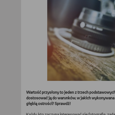
Wartość przysłony to jeden z trzech podstawowych
dostosować ją do warunków, w jakich wykonywana je
głębią ostrości? Sprawdź!
Każdy, kto zaczyna interesować się fotografią, zadaj