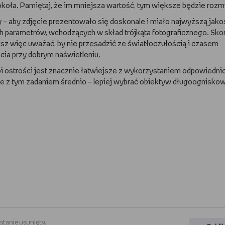
ookoła. Pamiętaj, że im mniejsza wartość, tym większe będzie rozm
y – aby zdjęcie prezentowało się doskonale i miało najwyższą jako
 parametrów, wchodzących w skład trójkąta fotograficznego. Sko
isz więc uważać, by nie przesadzić ze światłoczułością i czasem
cia przy dobrym naświetleniu.
ębi ostrości jest znacznie łatwiejsze z wykorzystaniem odpowiedni
e z tym zadaniem średnio – lepiej wybrać obiektyw długoognisko
stanie usunięty.