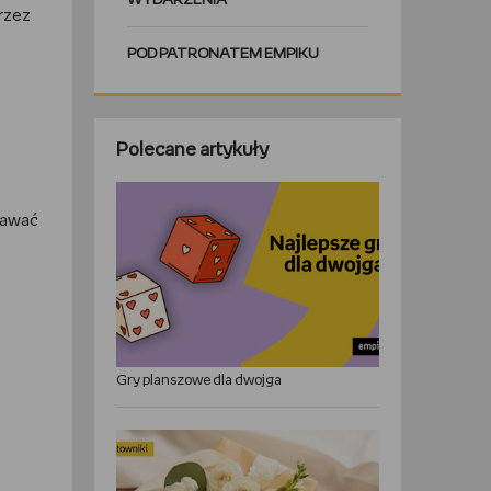
WYDARZENIA
przez
POD PATRONATEM EMPIKU
Polecane artykuły
dawać
Gry planszowe dla dwojga