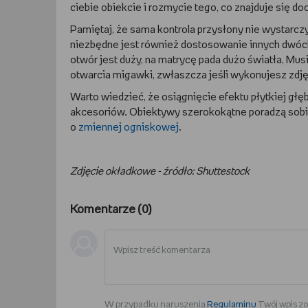
ciebie obiekcie i rozmycie tego, co znajduje się d
Pamiętaj, że sama kontrola przysłony nie wystarcz
niezbędne jest również dostosowanie innych dwóch
otwór jest duży, na matrycę pada dużo światła, Mus
otwarcia migawki, zwłaszcza jeśli wykonujesz zdję
Warto wiedzieć, że osiągnięcie efektu płytkiej gł
akcesoriów. Obiektywy szerokokątne poradzą sobi
o
zmiennej ogniskowej
.
Zdjęcie okładkowe - źródło: Shuttestock
Komentarze (
0
)
W przypadku naruszenia
Regulaminu
Twój wpis zo