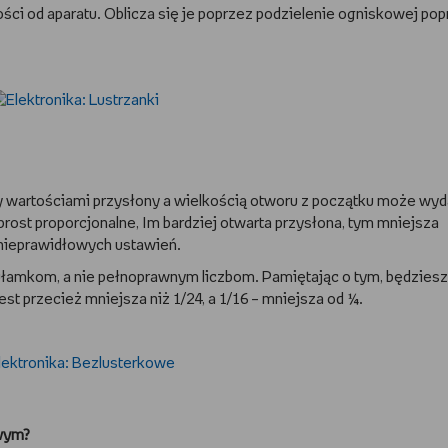
żności od aparatu. Oblicza się je poprzez podzielenie ogniskowej po
y wartościami przysłony a wielkością otworu z początku może wy
prost proporcjonalne, Im bardziej otwarta przysłona, tym mniejsza
ć nieprawidłowych ustawień.
ułamkom, a nie pełnoprawnym liczbom. Pamiętając o tym, będziesz
t przecież mniejsza niż 1/24, a 1/16 – mniejsza od ¼.
owym?