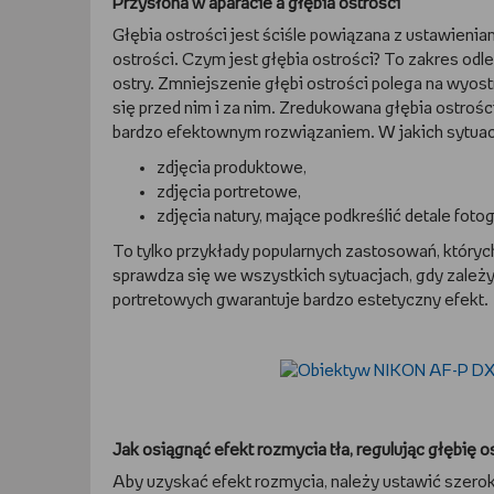
Przysłona w aparacie a głębia ostrości
Głębia ostrości jest ściśle powiązana z ustawienia
ostrości. Czym jest głębia ostrości? To zakres odl
ostry. Zmniejszenie głębi ostrości polega na wyo
się przed nim i za nim. Zredukowana głębia ostrośc
bardzo efektownym rozwiązaniem. W jakich sytuacja
zdjęcia produktowe,
zdjęcia portretowe,
zdjęcia natury, mające podkreślić detale fot
To tylko przykłady popularnych zastosowań, któryc
sprawdza się we wszystkich sytuacjach, gdy zależ
portretowych gwarantuje bardzo estetyczny efekt.
​Jak osiągnąć efekt rozmycia tła, regulując głębię o
Aby uzyskać efekt rozmycia, należy ustawić szerok