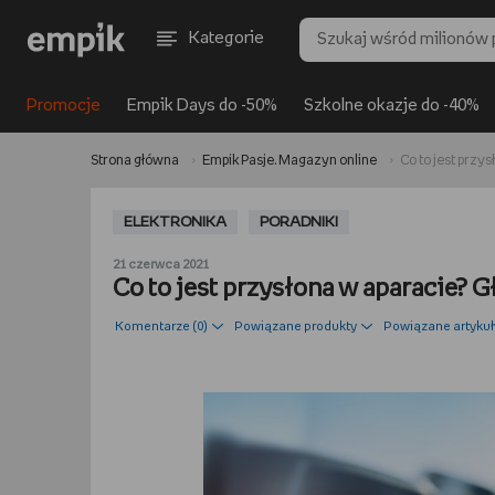
Kategorie
Promocje
Empik Days do -50%
Szkolne okazje do -40%
Strona główna
Empik Pasje. Magazyn online
Co to jest przy
ELEKTRONIKA
PORADNIKI
21 czerwca 2021
Co to jest przysłona w aparacie? G
Komentarze (
0
)
Powiązane produkty
Powiązane artykuł