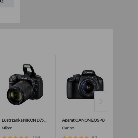
uj
Lustrzanka NIKON D7500 + 18-140 VR
Aparat CANON EOS 4000D + Obiektyw CANON EF-S, 18-55 mm, f/3.5-5.6, III
Nikon
Canon