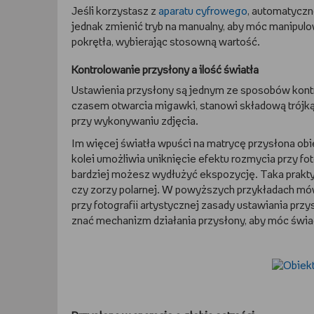
Jeśli korzystasz z
aparatu cyfrowego
, automatyczn
jednak zmienić tryb na manualny, aby móc manipulo
pokrętła, wybierając stosowną wartość.
Kontrolowanie przysłony a ilość światła
Ustawienia przysłony są jednym ze sposobów kontr
czasem otwarcia migawki, stanowi składową trójkąt
przy wykonywaniu zdjęcia.
Im więcej światła wpuści na matrycę przysłona obie
kolei umożliwia uniknięcie efektu rozmycia przy fo
bardziej możesz wydłużyć ekspozycję. Taka praktyk
czy zorzy polarnej. W powyższych przykładach mó
przy fotografii artystycznej zasady ustawiania prz
znać mechanizm działania przysłony, aby móc świ