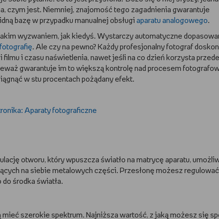
ia, czym jest. Niemniej, znajomość tego zagadnienia gwarantuje
idną bazę w przypadku manualnej obsługi
aparatu analogowego
.
uż takim wyzwaniem, jak kiedyś. Wystarczy automatyczne dopasowa
fotografię
. Ale czy na pewno? Każdy profesjonalny fotograf doskon
 filmu i czasu naświetlenia, nawet jeśli na co dzień korzysta przed
eważ gwarantuje im to większą kontrolę nad procesem fotografow
iągnąć w stu procentach pożądany efekt.
ulację otworu, który wpuszcza światło na matrycę aparatu, umożli
ących na siebie metalowych części. Przesłonę możesz regulować
 do środka światła.
ą mieć szerokie spektrum. Najniższa wartość, z jaką możesz się sp