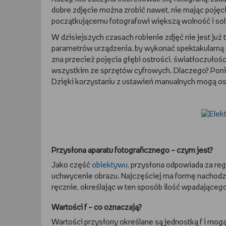
dobre zdjęcie można zrobić nawet, nie mając pojęc
początkującemu fotografowi większą wolność i sol
W dzisiejszych czasach robienie zdjęć nie jest j
parametrów urządzenia, by wykonać spektakularną
zna przecież pojęcia głębi ostrości, światłoczułości
wszystkim ze sprzętów cyfrowych. Dlaczego? Poni
Dzięki korzystaniu z ustawień manualnych mogą os
Przysłona aparatu fotograficznego – czym jest?
Jako część
obiektywu
, przysłona odpowiada za reg
uchwycenie obrazu. Najczęściej ma formę nachodz
ręcznie, określając w ten sposób ilość wpadającego
Wartości f – co oznaczają?
Wartości przysłony określane są jednostką f i mog