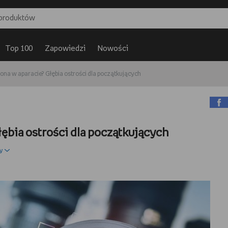
Top 100
Zapowiedzi
Nowości
słona w aparacie? Głębia ostrości dla początkujących
łębia ostrości dla początkujących
y