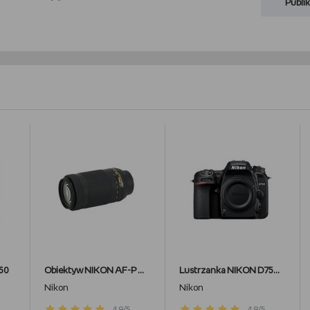
Publik
50
Obiektyw NIKON AF-P DX Nikkor 70-300 mm, f/4.5-6.3, G ED VR, bagnet Nikon
Lustrzanka NIKON D7500 Body
Nikon
Nikon