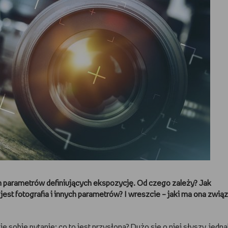
 parametrów definiujących ekspozycję. Od czego zależy? Jak
st fotografia i innych parametrów? I wreszcie – jaki ma ona zwią
e sobie pytanie: co to jest przysłona? Dużo się o niej słyszy, jedn