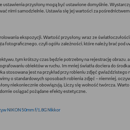
e ustawienia przysłony mogą być ustawione domyślnie. Wystarcz
wać nimi samodzielnie. Ustawia się jej wartości za pośrednictwem
olowania ekspozycji. Wartość przysłony, wraz ze światłoczułości
a fotograficznego, czyli ogółu zależności, które należy brać pod 
ktywu, tym krótszy czas będzie potrzebny na rejestrację obrazu, a 
tografowaniu obiektów w ruchu. Im mniej światła dociera do środka
a stosowana jest na przykład przy robieniu zdjęć gwiaździstego 
wimy o standardowych sposobach robienia zdjęć – niemniej, oczyw
ysłony niekoniecznie obowiązują. Liczy się wolność twórcza. Warto
adomie osiągać pożądane efekty estetyczne.