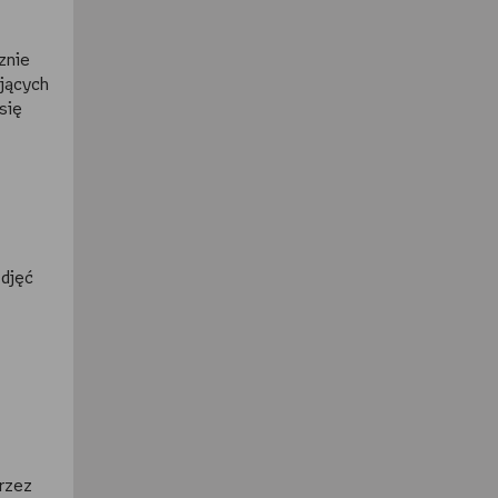
znie
ujących
się
zdjęć
przez