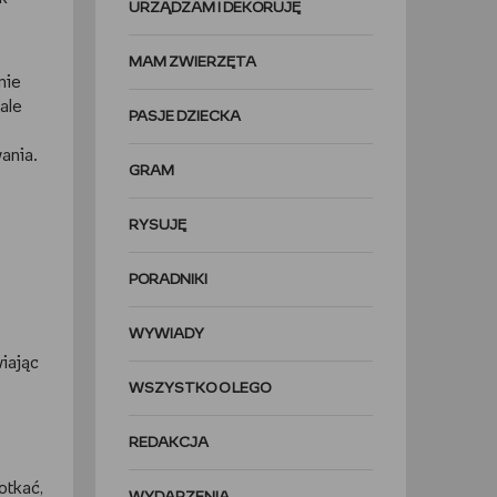
URZĄDZAM I DEKORUJĘ
MAM ZWIERZĘTA
nie
ale
PASJE DZIECKA
e
ania.
GRAM
RYSUJĘ
PORADNIKI
WYWIADY
wiając
WSZYSTKO O LEGO
REDAKCJA
otkać,