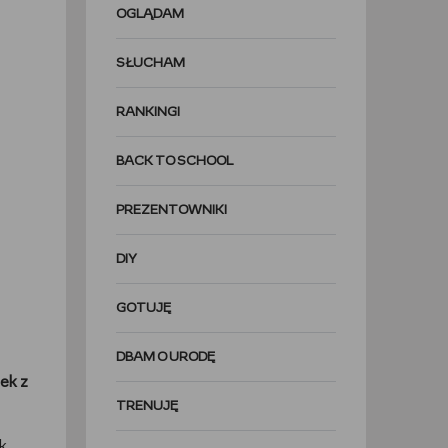
OGLĄDAM
SŁUCHAM
RANKINGI
BACK TO SCHOOL
PREZENTOWNIKI
DIY
GOTUJĘ
DBAM O URODĘ
zek z
TRENUJĘ
ak