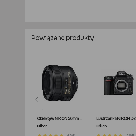
Powiązane produkty
Obiektyw NIKON 50mm f/1.8G Nikkor
Lustrzanka NIKON D7
Nikon
Nikon