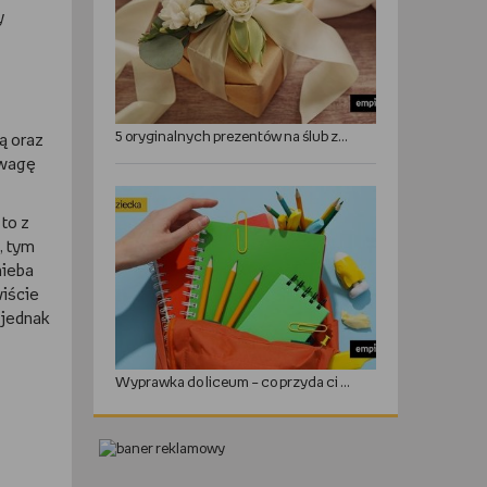
y
5 oryginalnych prezentów na ślub zamiast kwiatów
ą oraz
uwagę
to z
, tym
nieba
iście
 jednak
Wyprawka do liceum – co przyda ci się w roku szkolnym?