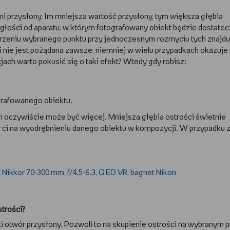
mi przysłony, Im mniejsza wartość przysłony, tym większa głębia
egłości od aparatu, w którym fotografowany obiekt będzie dostatec
strzeniu wybranego punktu przy jednoczesnym rozmyciu tych znajd
i nie jest pożądana zawsze, niemniej w wielu przypadkach okazuje 
ch warto pokusić się o taki efekt? Wtedy gdy robisz:
ografowanego obiektu.
h oczywiście może być więcej. Mniejsza głębia ostrości świetnie
y ci na wyodrębnieniu danego obiektu w kompozycji. W przypadku 
strości?
i otwór przysłony. Pozwoli to na skupienie ostrości na wybranym 