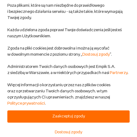
Poza plikami, które są nam niezbędne do prawidłowego
Polityka prywatności empik.com
i bezpiecznego działania serwisu - są także takie, które wymagają
Twojej zgody.
Informacje związane z Aktem o Usługach Cyfrowych i zgłaszaniem
Każda udzielona zgoda poprawi Twoje doświadczenia jeśli jesteś
produktów niebezpiecznych
naszym Użytkownikiem.
Zgoda na pliki cookies jest dobrowolna i można ją wycofać
Dostosuj zgody
w dowolnym momencie z poziomu strony „
Dostosuj zgody
”.
Polityka prywatności empik
Administratorem Twoich danych osobowych jest Empik S.A.
z siedzibą w Warszawie, a w niektórych przypadkach nasi
Partnerzy
.
Raty
Więcej informacji o korzystaniu przez nas z plików cookies
oraz o przetwarzaniu Twoich danych osobowych, w tym
Raty u partnerów Empiku
o przysługujących Ci uprawnieniach, znajdziesz w naszej
Polityce prywatności
.
Odbiór zużytego sprzętu
Zaakceptuj zgody
Dostosuj zgody