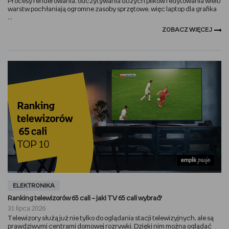
Procesy renderowania, odczytywania dużych plików i edytowania wielu
warstw pochłaniają ogromne zasoby sprzętowe, więc laptop dla grafika
...
ZOBACZ WIĘCEJ
ELEKTRONIKA
Ranking telewizorów 65 cali – jaki TV 65 cali wybrać?
31 lipca 2026
Telewizory służą już nie tylko do oglądania stacji telewizyjnych, ale są
prawdziwymi centrami domowej rozrywki. Dzięki nim można oglądać