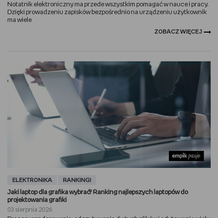
Notatnik elektroniczny ma przede wszystkim pomagać w nauce i pracy.
Dzięki prowadzeniu zapisków bezpośrednio na urządzeniu użytkownik
RYSUJĘ
ma wiele
ZOBACZ WIĘCEJ
DIY
MAM ZWIERZĘTA
DBAM O URODĘ
PASJE DZIECKA
TRENUJĘ
PORADNIKI
ELEKTRONIKA
RANKINGI
WYWIADY
Jaki laptop dla grafika wybrać? Ranking najlepszych laptopów do
projektowania grafiki
WSZYSTKO O LEGO
03 sierpnia 2026