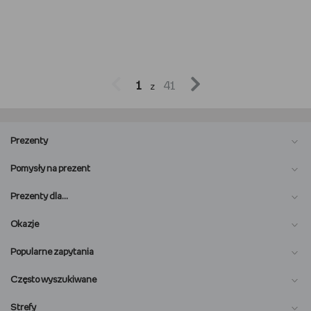


1
41
z
Prezenty
Pomysły na prezent
Prezenty dla…
Okazje
Popularne zapytania
Często wyszukiwane
Strefy