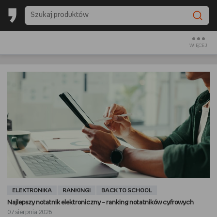
BESTSELLERY EMPIKU 2025
BACK TO SCHOOL
WIĘCEJ
CZYTAM
OGLĄDAM
SŁUCHAM
PREZENTOWNIKI
GRAM
GOTUJĘ
ELEKTRONIKA
RANKINGI
BACK TO SCHOOL
Najlepszy notatnik elektroniczny – ranking notatników cyfrowych
URZĄDZAM I DEKORUJĘ
07 sierpnia 2026