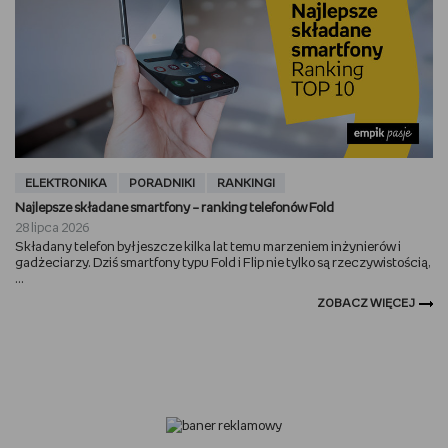
ELEKTRONIKA
PORADNIKI
RANKINGI
Najlepsze składane smartfony – ranking telefonów Fold
28 lipca 2026
Składany telefon był jeszcze kilka lat temu marzeniem inżynierów i
gadżeciarzy. Dziś smartfony typu Fold i Flip nie tylko są rzeczywistością,
...
ZOBACZ WIĘCEJ