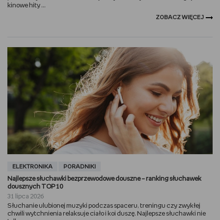
kinowe hity ...
ZOBACZ WIĘCEJ
ELEKTRONIKA
PORADNIKI
Najlepsze słuchawki bezprzewodowe douszne – ranking słuchawek
dousznych TOP 10
31 lipca 2026
Słuchanie ulubionej muzyki podczas spaceru, treningu czy zwykłej
chwili wytchnienia relaksuje ciało i koi duszę. Najlepsze słuchawki nie