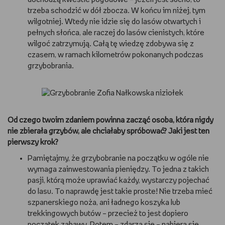
trzeba schodzić w dół zbocza. W końcu im niżej, tym
wilgotniej. Wtedy nie idzie się do lasów otwartych i
pełnych słońca, ale raczej do lasów cienistych, które
wilgoć zatrzymują. Całą tę wiedzę zdobywa się z
czasem, w ramach kilometrów pokonanych podczas
grzybobrania.
Od czego twoim zdaniem powinna zacząć osoba, która nigdy
nie zbierała grzybów, ale chciałaby spróbować? Jaki jest ten
pierwszy krok?
Pamiętajmy, że grzybobranie na początku w ogóle nie
wymaga zainwestowania pieniędzy. To jedna z takich
pasji, którą może uprawiać każdy, wystarczy pojechać
do lasu. To naprawdę jest takie proste! Nie trzeba mieć
szpanerskiego noża, ani ładnego koszyka lub
trekkingowych butów – przecież to jest dopiero
początek zabawy. Potem – zdarza się – nabiera się