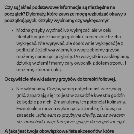
Czy są jakieś podstawowe informacje są niezbędne na
początek? Dylematy, które zawsze mogą wzbudzać obawy u
początkujących. Grzyby wycinamy czy wykręcamy?
Można grzyby wycinać lub wykręcać, ale w celu
identyfikacji nieznanego gatunku koniecznie trzeba
wykręcać. Nie wyrywać, ale dosłownie wykręcać je z
podłoża! Jeżeli wyrwiemy lub wygrzebiemy grzyba,
możemy naruszyć grzybnię. Po wszystkim zasklepiamy
dziurkę w ziemi i mamy cały owocnik z dołem trzonu. I
możemy zbierać dalej.
Oczywiście nie wkładamy grzybów do torebki foliowej.
Nie wkładamy. Grzyby w niej natychmiast zaczynają
gnić, zaparzają się i to jest w zasadzie kwestia godzin,
że będzie po nich. Zmarnujemy ich potencjał kulinarny.
Ewentualnie można wykorzystać torebkę foliową na
zasadzie
„schowam tu grzyby na chwilę, zaraz wracam
do samochodu, więc tam przesypię je do czegoś innego”
.
A jaka jest twoja obowiązkowa lista akcesoriów, które