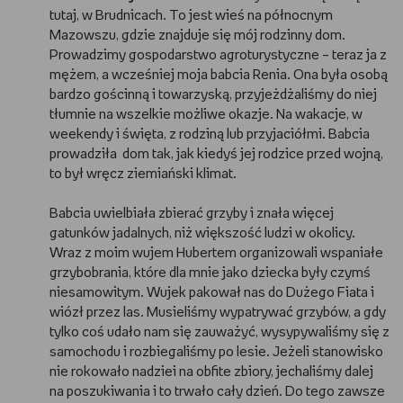
tutaj, w Brudnicach. To jest wieś na północnym
WSZYSTKO O LEGO
Mazowszu, gdzie znajduje się mój rodzinny dom.
Prowadzimy gospodarstwo agroturystyczne – teraz ja z
REDAKCJA
mężem, a wcześniej moja babcia Renia. Ona była osobą
bardzo gościnną i towarzyską, przyjeżdżaliśmy do niej
WYDARZENIA
tłumnie na wszelkie możliwe okazje. Na wakacje, w
weekendy i święta, z rodziną lub przyjaciółmi. Babcia
prowadziła dom tak, jak kiedyś jej rodzice przed wojną,
POD PATRONATEM EMPIKU
to był wręcz ziemiański klimat.
Babcia uwielbiała zbierać grzyby i znała więcej
gatunków jadalnych, niż większość ludzi w okolicy.
Wraz z moim wujem Hubertem organizowali wspaniałe
grzybobrania, które dla mnie jako dziecka były czymś
niesamowitym. Wujek pakował nas do Dużego Fiata i
wiózł przez las. Musieliśmy wypatrywać grzybów, a gdy
tylko coś udało nam się zauważyć, wysypywaliśmy się z
samochodu i rozbiegaliśmy po lesie. Jeżeli stanowisko
nie rokowało nadziei na obfite zbiory, jechaliśmy dalej
na poszukiwania i to trwało cały dzień. Do tego zawsze