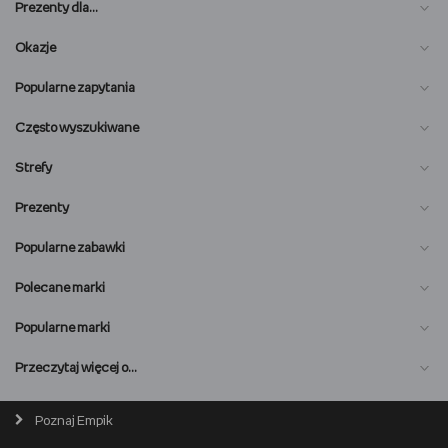
Prezenty dla…
Okazje
Popularne zapytania
Często wyszukiwane
Strefy
Prezenty
Popularne zabawki
Polecane marki
Popularne marki
O nas
Przeczytaj więcej o…
Magazyn online
Biuro prasowe
Poznaj Empik