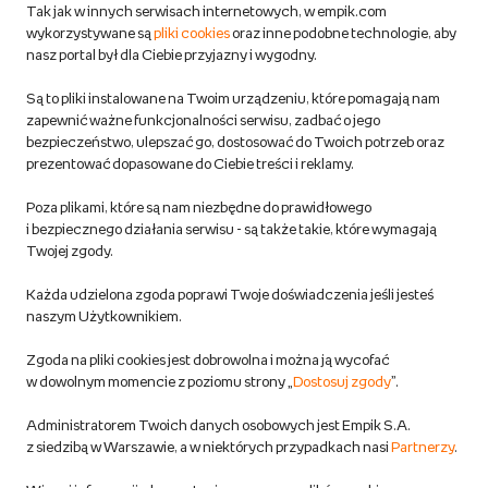
Zwroty
Tak jak w innych serwisach internetowych, w empik.com
wykorzystywane są
pliki cookies
oraz inne podobne technologie, aby
Do 100 zł na pierwsze zakupy w aplikacji. Pobierz i
nasz portal był dla Ciebie przyjazny i wygodny.
korzystaj z kodów zniżkowych.
Reklamacje
Dowiedz się więcej
Są to pliki instalowane na Twoim urządzeniu, które pomagają nam
Regulamin empik.com
zapewnić ważne funkcjonalności serwisu, zadbać o jego
bezpieczeństwo, ulepszać go, dostosować do Twoich potrzeb oraz
prezentować dopasowane do Ciebie treści i reklamy.
Pozostałe Regulaminy Empiku
Poza plikami, które są nam niezbędne do prawidłowego
Polityka prywatności empik.com
i bezpiecznego działania serwisu - są także takie, które wymagają
Twojej zgody.
Informacje związane z Aktem o Usługach Cyfrowych i zgłaszaniem
Każda udzielona zgoda poprawi Twoje doświadczenia jeśli jesteś
produktów niebezpiecznych
naszym Użytkownikiem.
Zgoda na pliki cookies jest dobrowolna i można ją wycofać
Dostosuj zgody
w dowolnym momencie z poziomu strony „
Dostosuj zgody
”.
Polityka prywatności empik
Administratorem Twoich danych osobowych jest Empik S.A.
z siedzibą w Warszawie, a w niektórych przypadkach nasi
Partnerzy
.
Raty