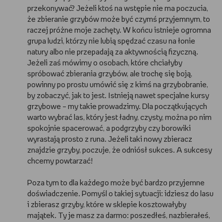
przekonywać? Jeżeli ktoś na wstępie nie ma poczucia,
że zbieranie grzybów może być czymś przyjemnym, to
raczej próżne moje zachęty. W końcu istnieje ogromna
grupa ludzi, którzy nie lubią spędzać czasu na łonie
natury albo nie przepadają za aktywnością fizyczną.
Jeżeli zaś mówimy o osobach, które chciałyby
spróbować zbierania grzybów, ale trochę się boją,
powinny po prostu umówić się z kimś na grzybobranie,
by zobaczyć, jak to jest. Istnieją nawet specjalne kursy
grzybowe – my takie prowadzimy. Dla początkujących
warto wybrać las, który jest ładny, czysty, można po nim
spokojnie spacerować, a podgrzyby czy borowiki
wyrastają prosto z runa. Jeżeli taki nowy zbieracz
znajdzie grzyby, poczuje, że odniósł sukces. A sukcesy
chcemy powtarzać!
Poza tym to dla każdego może być bardzo przyjemne
doświadczenie. Pomyśl o takiej sytuacji: idziesz do lasu
i zbierasz grzyby, które w sklepie kosztowałyby
majątek. Ty je masz za darmo: poszedłeś, nazbierałeś,