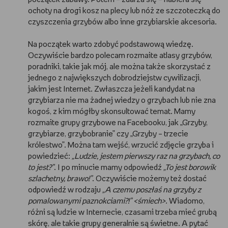
ochoty na drogi kosz na plecy lub nóż ze szczoteczką do
czyszczenia grzybów albo inne grzybiarskie akcesoria.
Na początek warto zdobyć podstawową wiedzę.
Oczywiście bardzo polecam rozmaite atlasy grzybów,
poradniki, takie jak mój, ale można także skorzystać z
jednego z największych dobrodziejstw cywilizacji,
jakim jest Internet. Zwłaszcza jeżeli kandydat na
grzybiarza nie ma żadnej wiedzy o grzybach lub nie zna
kogoś, z kim mógłby skonsultować temat. Mamy
rozmaite grupy grzybowe na Facebooku, jak „Grzyby,
grzybiarze, grzybobranie” czy „Grzyby – trzecie
królestwo”. Można tam wejść, wrzucić zdjęcie grzyba i
powiedzieć:
„Ludzie, jestem pierwszy raz na grzybach, co
to jest?”
. I po minucie mamy odpowiedź
„To jest borowik
szlachetny, brawo!”
. Oczywiście możemy też dostać
odpowiedź w rodzaju
„A czemu poszłaś na grzyby z
pomalowanymi paznokciami?!” <śmiech>
. Wiadomo,
różni są ludzie w Internecie, czasami trzeba mieć grubą
skórę, ale takie grupy generalnie są świetne. A pytać