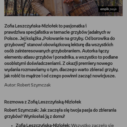
DBAM O URODĘ
TRENUJĘ
Zofia Leszczyńska-Niziołek to pasjonatka i
prawdziwa specjalistka w temacie grzybów jadalnych w
URZĄDZAM I DEKORUJĘ
Polsce. Jej książka „Polowanie na grzyby. Od borowika do
grzybowej” stanowi obowiązkową lekturę dla wszystkich
osób zainteresowanych grzybobraniem. Autorka łączy
MAM ZWIERZĘTA
elementu atlasu grzybów i poradnika, a wszystko to podlane
osobistymi doświadczeniami. Z okazji premiery nowego
PASJE DZIECKA
wydania rozmawiamy o tym, dlaczego warto zbierać grzyby,
jak robić to mądrze i od czego powinni zacząć nowicjusze.
GRAM
Autor: Robert Szymczak
RYSUJĘ
Rozmowa z Zofią Leszczyńską-Niziołek
PORADNIKI
Robert Szymczak: Jak zaczęła się twoja pasja do zbierania
grzybów? Wyniosłaś ją z domu?
WYWIADY
Zofia Leszczyńska-Niziołek:
Wszystko zaczęło się