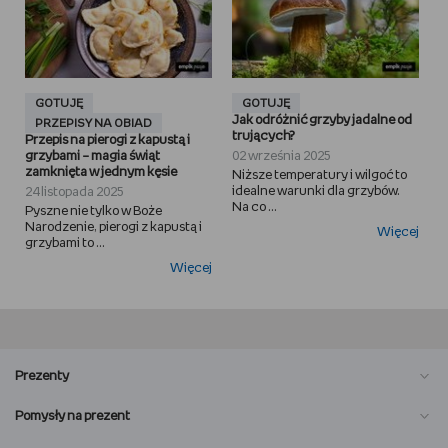
GOTUJĘ
GOTUJĘ
Jak odróżnić grzyby jadalne od
PRZEPISY NA OBIAD
trujących?
Przepis na pierogi z kapustą i
grzybami – magia świąt
02 września 2025
zamknięta w jednym kęsie
Niższe temperatury i wilgoć to
idealne warunki dla grzybów.
24 listopada 2025
Na co ...
Pyszne nie tylko w Boże
Narodzenie, pierogi z kapustą i
Więcej
grzybami to ...
Więcej
Prezenty
Pomysły na prezent