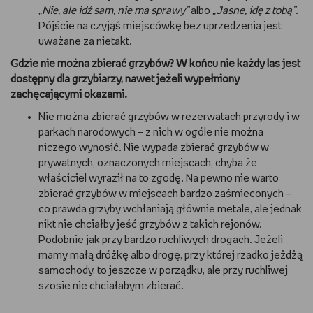
„Nie, ale idź sam, nie ma sprawy”
albo
„Jasne, idę z tobą”
.
Pójście na czyjąś miejscówkę bez uprzedzenia jest
uważane za nietakt.
Gdzie nie można zbierać grzybów? W końcu nie każdy las jest
dostępny dla grzybiarzy, nawet jeżeli wypełniony
zachęcającymi okazami.
Nie można zbierać grzybów w rezerwatach przyrody i w
parkach narodowych – z nich w ogóle nie można
niczego wynosić. Nie wypada zbierać grzybów w
prywatnych, oznaczonych miejscach, chyba że
właściciel wyraził na to zgodę. Na pewno nie warto
zbierać grzybów w miejscach bardzo zaśmieconych –
co prawda grzyby wchłaniają głównie metale, ale jednak
nikt nie chciałby jeść grzybów z takich rejonów.
Podobnie jak przy bardzo ruchliwych drogach. Jeżeli
mamy małą dróżkę albo drogę, przy której rzadko jeżdżą
samochody, to jeszcze w porządku, ale przy ruchliwej
szosie nie chciałabym zbierać.