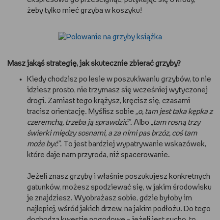
żeby tylko mieć grzyba w koszyku!
Masz jakąś strategię, jak skutecznie zbierać grzyby?
Kiedy chodzisz po lesie w poszukiwaniu grzybów, to nie
idziesz prosto, nie trzymasz się wcześniej wytyczonej
drogi. Zamiast tego krążysz, kręcisz się, czasami
tracisz orientację. Myślisz sobie
„o, tam jest taka kępka z
czeremchą, trzeba ją sprawdzić”
. Albo
„tam rosną trzy
świerki między sosnami, a za nimi pas brzóz, coś tam
może być”
. To jest bardziej wypatrywanie wskazówek,
które daje nam przyroda, niż spacerowanie.
Jeżeli znasz grzyby i właśnie poszukujesz konkretnych
gatunków, możesz spodziewać się, w jakim środowisku
je znajdziesz. Wyobrażasz sobie, gdzie byłoby im
najlepiej, wśród jakich drzew, na jakim podłożu. Do tego
dochodzą kwestie pogodowe – jeżeli jest sucho, to