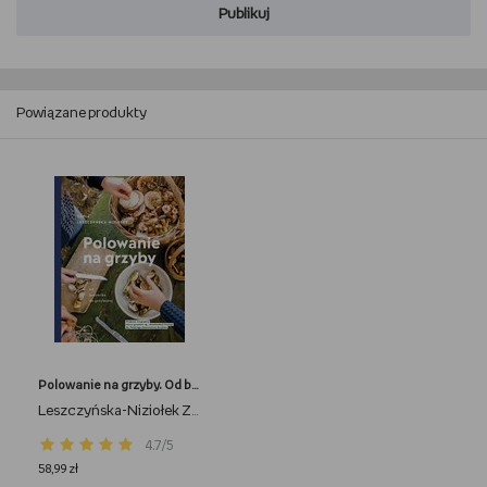
Publikuj
Powiązane produkty
Polowanie na grzyby. Od borowika do grzybowej
Leszczyńska-Niziołek Zośka
4.7/5
58,99 zł