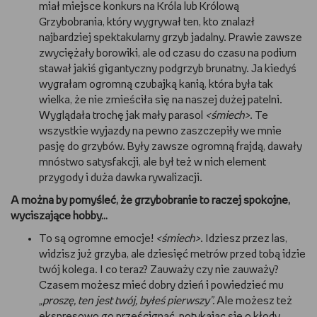
miał miejsce konkurs na Króla lub Królową
Grzybobrania, który wygrywał ten, kto znalazł
najbardziej spektakularny grzyb jadalny. Prawie zawsze
zwyciężały borowiki, ale od czasu do czasu na podium
stawał jakiś gigantyczny podgrzyb brunatny. Ja kiedyś
wygrałam ogromną czubajką kanią, która była tak
wielka, że nie zmieściła się na naszej dużej patelni.
Wyglądała trochę jak mały parasol
<śmiech>
. Te
wszystkie wyjazdy na pewno zaszczepiły we mnie
pasję do grzybów. Były zawsze ogromną frajdą, dawały
mnóstwo satysfakcji, ale był też w nich element
przygody i duża dawka rywalizacji.
A można by pomyśleć, że grzybobranie to raczej spokojne,
wyciszające hobby…
To są ogromne emocje!
<śmiech>
. Idziesz przez las,
widzisz już grzyba, ale dziesięć metrów przed tobą idzie
twój kolega. I co teraz? Zauważy czy nie zauważy?
Czasem możesz mieć dobry dzień i powiedzieć mu
„proszę, ten jest twój, byłeś pierwszy”.
Ale możesz też
ekspresowo go prześcignąć, potykając się o kłody,