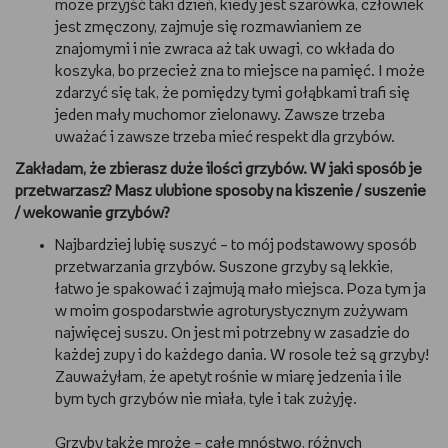
może przyjść taki dzień, kiedy jest szarówka, człowiek
jest zmęczony, zajmuje się rozmawianiem ze
znajomymi i nie zwraca aż tak uwagi, co wkłada do
koszyka, bo przecież zna to miejsce na pamięć. I może
zdarzyć się tak, że pomiędzy tymi gołąbkami trafi się
jeden mały muchomor zielonawy. Zawsze trzeba
uważać i zawsze trzeba mieć respekt dla grzybów.
Zakładam, że zbierasz duże ilości grzybów. W jaki sposób je
przetwarzasz? Masz ulubione sposoby na kiszenie / suszenie
/ wekowanie grzybów?
Najbardziej lubię suszyć – to mój podstawowy sposób
przetwarzania grzybów. Suszone grzyby są lekkie,
łatwo je spakować i zajmują mało miejsca. Poza tym ja
w moim gospodarstwie agroturystycznym zużywam
najwięcej suszu. On jest mi potrzebny w zasadzie do
każdej zupy i do każdego dania. W rosole też są grzyby!
Zauważyłam, że apetyt rośnie w miarę jedzenia i ile
bym tych grzybów nie miała, tyle i tak zużyję.
Grzyby także mrożę – całe mnóstwo, różnych