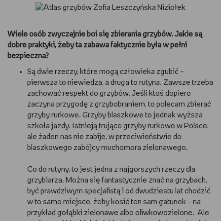
Wiele osób zwyczajnie boi się zbierania grzybów. Jakie są
dobre praktyki, żeby ta zabawa faktycznie była w pełni
bezpieczna?
Są dwie rzeczy, które mogą człowieka zgubić –
pierwsza to niewiedza, a druga to rutyna. Zawsze trzeba
zachować respekt do grzybów. Jeśli ktoś dopiero
zaczyna przygodę z grzybobraniem, to polecam zbierać
grzyby rurkowe. Grzyby blaszkowe to jednak wyższa
szkoła jazdy. Istnieją trujące grzyby rurkowe w Polsce,
ale żaden nas nie zabije, w przeciwieństwie do
blaszkowego zabójcy muchomora zielonawego.
Co do rutyny, to jest jedna z najgorszych rzeczy dla
grzybiarza. Można się fantastycznie znać na grzybach,
być prawdziwym specjalistą i od dwudziestu lat chodzić
w to samo miejsce, żeby kosić ten sam gatunek – na
przykład gołąbki zielonawe albo oliwkowozielone. Ale