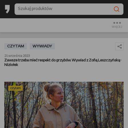
BACK TO SCHOOL
CZYTAM
WIĘCEJ
OGLĄDAM
CZYTAM
WYWIADY
SŁUCHAM
21 września 2023
Zawsze trzeba mieć respekt do grzybów. Wywiad z Zofią Leszczyńską-
Niziołek
RANKINGI
BACK TO SCHOOL
PREZENTOWNIKI
DIY
GOTUJĘ