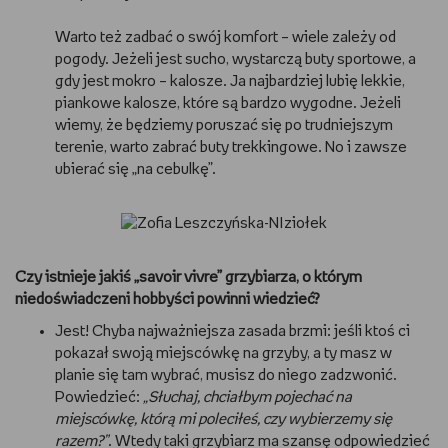
Warto też zadbać o swój komfort – wiele zależy od
pogody. Jeżeli jest sucho, wystarczą buty sportowe, a
gdy jest mokro – kalosze. Ja najbardziej lubię lekkie,
piankowe kalosze, które są bardzo wygodne. Jeżeli
wiemy, że będziemy poruszać się po trudniejszym
terenie, warto zabrać buty trekkingowe. No i zawsze
ubierać się „na cebulkę”.
Czy istnieje jakiś „savoir vivre” grzybiarza, o którym
niedoświadczeni hobbyści powinni wiedzieć?
Jest! Chyba najważniejsza zasada brzmi: jeśli ktoś ci
pokazał swoją miejscówkę na grzyby, a ty masz w
planie się tam wybrać, musisz do niego zadzwonić.
Powiedzieć:
„Słuchaj, chciałbym pojechać na
miejscówkę, którą mi poleciłeś, czy wybierzemy się
razem?”
. Wtedy taki grzybiarz ma szansę odpowiedzieć