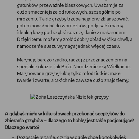
gatunków, przeważnie blaszkowych. Uważam je za
dużo smaczniejsze od rurkowych, szczególnie po
mrożeniu. Takie grzyby trzeba najpierw zblanszować,
potem powkładać do woreczków, podpisać i mamy
idealną bazę pod szybki sos czy danie z makaronem.
Dzięki temu możemy zrobić dobry obiad w kilka chwil, a
namoczenie suszu wymaga jednak więcej czasu.
Marynuję bardzo rzadko, raczej z przeznaczeniem na
specjalne okazje, jak Boże Narodzenie czy Wielkanoc.
Marynowane grzyby lubię tylko młodziutkie: małe,
twarde i zwarte, a takich nie zawsze dużo znajdziemy.
A gdybyś miała w kilku słowach przekonać sceptyków do
zbierania grzybów – dlaczego to hobby jest takie pasjonujące?
Dlaczego warto?
Pozostaje pytanie, czy ja w ogóle chcę kogokolwiek