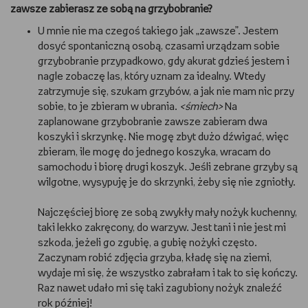
zawsze zabierasz ze sobą na grzybobranie?
U mnie nie ma czegoś takiego jak „zawsze”. Jestem
dosyć spontaniczną osobą, czasami urządzam sobie
grzybobranie przypadkowo, gdy akurat gdzieś jestem i
nagle zobaczę las, który uznam za idealny. Wtedy
zatrzymuje się, szukam grzybów, a jak nie mam nic przy
sobie, to je zbieram w ubrania.
<śmiech>
Na
zaplanowane grzybobranie zawsze zabieram dwa
koszyki i skrzynkę. Nie mogę zbyt dużo dźwigać, więc
zbieram, ile mogę do jednego koszyka, wracam do
samochodu i biorę drugi koszyk. Jeśli zebrane grzyby są
wilgotne, wysypuję je do skrzynki, żeby się nie zgniotły.
Najczęściej biorę ze sobą zwykły mały nożyk kuchenny,
taki lekko zakręcony, do warzyw. Jest tani i nie jest mi
szkoda, jeżeli go zgubię, a gubię nożyki często.
Zaczynam robić zdjęcia grzyba, kładę się na ziemi,
wydaje mi się, że wszystko zabrałam i tak to się kończy.
Raz nawet udało mi się taki zagubiony nożyk znaleźć
rok później!