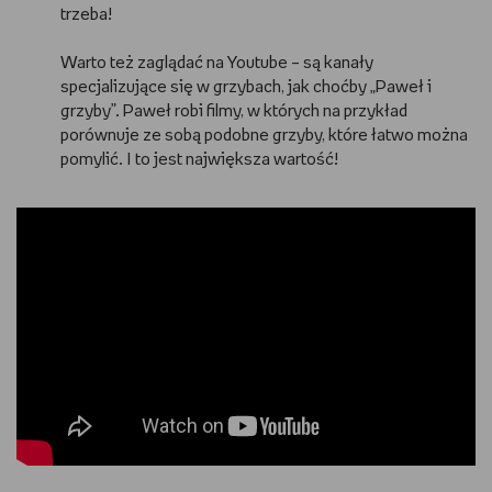
trzeba!
Warto też zaglądać na Youtube – są kanały
specjalizujące się w grzybach, jak choćby „Paweł i
grzyby”. Paweł robi filmy, w których na przykład
porównuje ze sobą podobne grzyby, które łatwo można
pomylić. I to jest największa wartość!