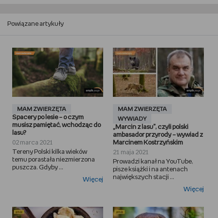
Powiązane artykuły
MAM ZWIERZĘTA
MAM ZWIERZĘTA
Spacery po lesie – o czym
WYWIADY
musisz pamiętać, wchodząc do
„Marcin z lasu”, czyli polski
lasu?
ambasador przyrody – wywiad z
02 marca 2021
Marcinem Kostrzyńskim
Tereny Polski kilka wieków
21 maja 2021
temu porastała niezmierzona
Prowadzi kanał na YouTube,
puszcza. Gdyby ...
pisze książki i na antenach
największych stacji ...
Więcej
Więcej