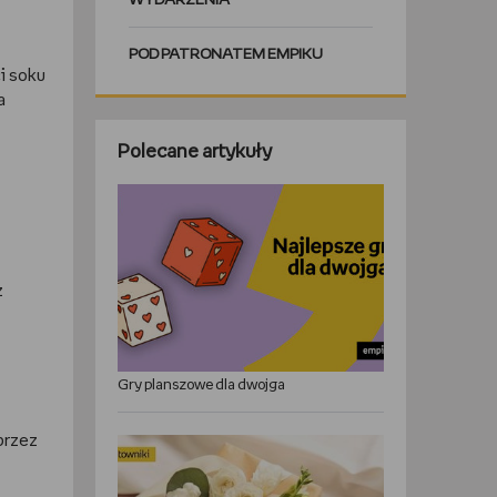
WYDARZENIA
POD PATRONATEM EMPIKU
i soku
a
Polecane artykuły
ż
Gry planszowe dla dwojga
przez