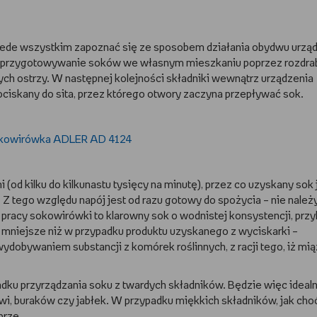
zede wszystkim zapoznać się ze sposobem działania obydwu urzą
a przygotowywanie soków we własnym mieszkaniu poprzez rozdra
h ostrzy. W następnej kolejności składniki wewnątrz urządzenia
ociskany do sita, przez którego otwory zaczyna przepływać sok.
(od kilku do kilkunastu tysięcy na minutę), przez co uzyskany sok 
 Z tego względu napój jest od razu gotowy do spożycia – nie należ
 pracy sokowirówki to klarowny sok o wodnistej konsystencji, przy
 mniejsze niż w przypadku produktu uzyskanego z wyciskarki –
ydobywaniem substancji z komórek roślinnych, z racji tego, iż mi
padku przyrządzania soku z twardych składników. Będzie więc idealn
wi, buraków czy jabłek. W przypadku miękkich składników, jak cho
brze.