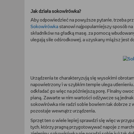
Jak działa sokowirówka?
Aby odpowiedzieć na powyższe pytanie, trzeba pr
Sokowirówka
stanowi najpopularniejszy sposób n
składników na gładką masę, za pomocą wbudowanyc
ulegają sile odśrodkowej, a uzyskany miąższ jest d
Urządzenia te charakteryzują się wysokimi obrotami 
napowietrzony i w szybkim tempie ulega utlenieniu.
odkładać go więc na późniejszą porę. Finalny owoc
pianą. Zawarte w nim wartości odżywcze są jednak
sokowirówka nie radzi sobie bowiem tak dobrze z w
pozostaje wewnątrz urządzenia.
Sprzęt ten o wiele lepiej sprawdzi się więc w przy
tych, którzy pragną przygotowywać napoje z march
zieleniny, sokowirówka nie poradzi sobie już tak do