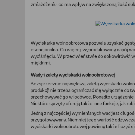
zmiażdżeniu, co ma wpływ na zwiększoną ilość sub
Wyciskarka wolnoobrotowa pozwala uzyskać gęsty i 
esencjonalna. Co więcej, wyprodukowany napój woln
wyciśnięciu. W przeciwieństwie do sokowirówki wyc
miękkimi.
Wady i zalety wyciskarki wolnoobrotowej
Bezsprzecznie największą zaletą wyciskarki wolnoo
produkcji nie trzeba ograniczać się wyłącznie do t
przechowywać go w lodówce. Ponadto urządzenie to 
Niektóre sprzęty oferują także inne funkcje, jak r
Jedną z najczęściej wymienianych wad jest długość 
przygotowywany. Niemniej jego wartość odżywcza
wyciskarki wolnoobrotowej powinny także liczyć się