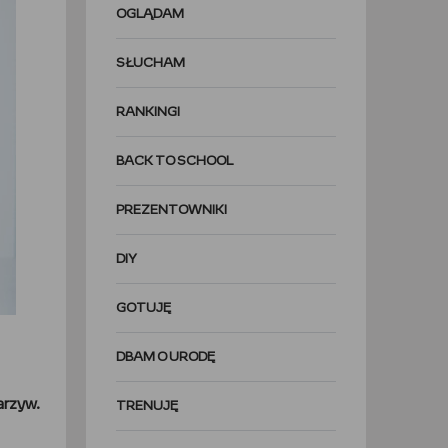
OGLĄDAM
SŁUCHAM
RANKINGI
BACK TO SCHOOL
PREZENTOWNIKI
DIY
GOTUJĘ
DBAM O URODĘ
arzyw.
TRENUJĘ