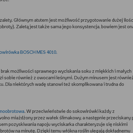
 zalety. Głównym atutem jest możliwość przygotowanie dużej ilośc
obroty). Zaletą jest także sama jego konsystencja, bowiem jest on
brak możliwości sprawnego wyciskania soku z miękkich i małych
dzi sobie również z owocami leśnymi. Dużym minusem jest równie
. Dla niektórych wadę stanowi też skomplikowana i trudna do
lnoobrotowa
. W przeciwieństwie do sokowirówki każdy z
 wolno miażdżony przez wałek ślimakowy, a następnie przeciskany 
m pozyskiwania napoju wyciskarka charakteryzuje się niskimi
 obrotów na minutę. Dzięki temu włókna roślin ulegają dokładnemu