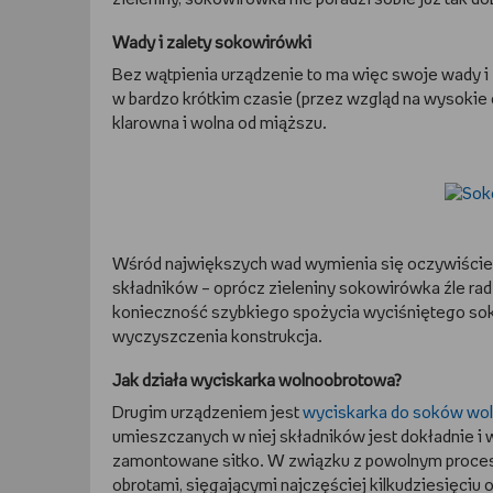
Wady i zalety sokowirówki
Bez wątpienia urządzenie to ma więc swoje wady i
w bardzo krótkim czasie (przez wzgląd na wysokie 
klarowna i wolna od miąższu.
Wśród największych wad wymienia się oczywiście 
składników – oprócz zieleniny sokowirówka źle ra
konieczność szybkiego spożycia wyciśniętego soku
wyczyszczenia konstrukcja.
Jak działa wyciskarka wolnoobrotowa?
Drugim urządzeniem jest
wyciskarka do soków wo
umieszczanych w niej składników jest dokładnie i
zamontowane sitko. W związku z powolnym procese
obrotami, sięgającymi najczęściej kilkudziesięciu