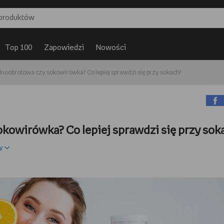
Top 100
Zapowiedzi
Nowości
noobrotowa czy sokowirówka? Co lepiej sprawdzi się przy sokach?
owirówka? Co lepiej sprawdzi się przy sok
y