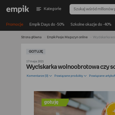
Kategorie
Promocje
Empik Days do -50%
Szkolne okazje do -40%
Strona główna
Empik Pasje. Magazyn online
Wyciskarka wol
GOTUJĘ
17 maja 2021
Wyciskarka wolnoobrotowa czy sok
Komentarze (
0
)
Powiązane produkty
Powiązane artykuł