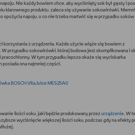
apoju. Nie każdy bowiem chce, aby wyciśnięty sok był gęsty i pos
iu klarownego produktu, zaleca się używanie sokowirówki. Niemni
o spożycia napoju, o co nie trzeba martwić się w przypadku soków
i korzystania z urządzenia. Każde użycie wiąże się bowiem z
 W przypadku sokowirówki, której budowa jest skomplikowana i s
 i pracochłonny. W tym przypadku lepsza okaże się wyciskarka
 posiada ona najmniej części.
wanie ilości soku, jaki będzie produkowany przez
urządzenie
. W t
szybsze wyciśnięcie większej ilości soku, podczas gdy na efekty p
dłużej.