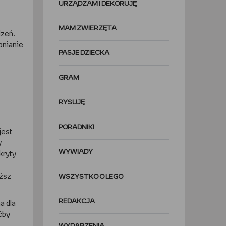
URZĄDZAM I DEKORUJĘ
MAM ZWIERZĘTA
dzeń.
bnianie
PASJE DZIECKA
GRAM
RYSUJĘ
PORADNIKI
jest
y
WYWIADY
kryty
ąższ
WSZYSTKO O LEGO
REDAKCJA
a dla
ćby