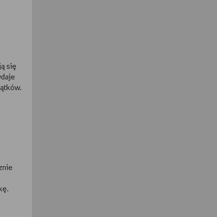
ą się
ydaje
wątków.
znie
kę.