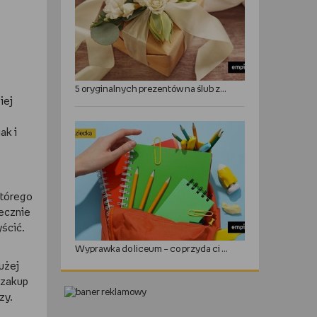
5 oryginalnych prezentów na ślub zamiast kwiatów
iej
ak i
którego
iecznie
ścić.
Wyprawka do liceum – co przyda ci się w roku szkolnym?
użej
 zakup
zy.