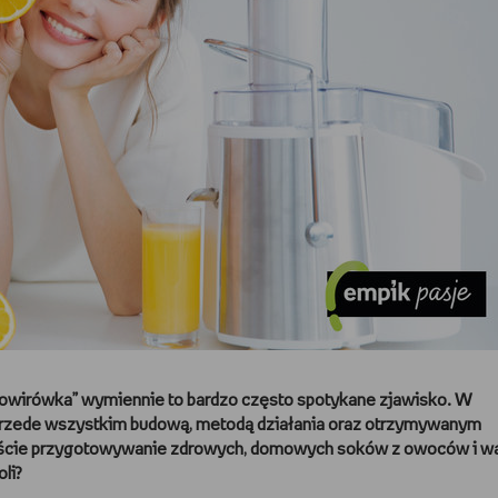
owirówka” wymiennie to bardzo często spotykane zjawisko. W
ą przede wszystkim budową, metodą działania oraz otrzymywanym
ście przygotowywanie zdrowych, domowych soków z owoców i w
oli?