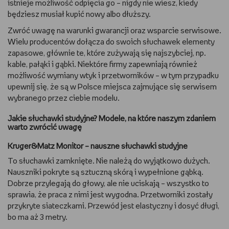
istnieje możliwość odpięcia go – nigdy nie wiesz, kiedy
będziesz musiał kupić nowy albo dłuższy.
Zwróć uwagę na warunki gwarancji oraz wsparcie serwisowe.
Wielu producentów dołącza do swoich słuchawek elementy
zapasowe, głównie te, które zużywają się najszybciej, np.
kable, pałąki i gąbki. Niektóre firmy zapewniają również
możliwość wymiany wtyk i przetworników – w tym przypadku
upewnij się, że są w Polsce miejsca zajmujące się serwisem
wybranego przez ciebie modelu.
Jakie słuchawki studyjne? Modele, na które naszym zdaniem
warto zwrócić uwagę
Kruger&Matz Monitor – nauszne słuchawki studyjne
To słuchawki zamknięte. Nie należą do wyjątkowo dużych.
Nauszniki pokryte są sztuczną skórą i wypełnione gąbką.
Dobrze przylegają do głowy, ale nie uciskają – wszystko to
sprawia, że praca z nimi jest wygodna. Przetworniki zostały
przykryte siateczkami. Przewód jest elastyczny i dosyć długi,
bo ma aż 3 metry.