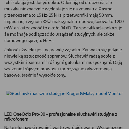
Ich izolacja jest dosyć dobra. Odcinają od otoczenia, ale
muzyka nieznacznie wydostaje się na zewnątrz. Pasmo
przenoszenia to 15 Hz-25 kHz, przetworniki mają 50 mm,
impedancja wynosi 32Ω, maksymalna moc wejściowa to 1200
mW, a skuteczność to około 94 dB. Ta specyfikacja pokazuje,
że można je podłączać do urządzeń studyjnych, ale także
domowego sprzętu Hi-Fi.
Jakość dźwięku jest naprawdę wysoka. Zauważa się jedynie
niewielką sztuczność sopranów. Słuchawki radzą sobie z
wszystkimi pasmami i różnymi gatunkami muzycznymi. Dają
wrażenie trójwymiarowości i precyzyjnie odwzorowują
basowe, średnie i wysokie tony.
LED OneOdio Pro-30 – profesjonalne słuchawki studyjne z
mikrofonem
Na te słuchawki również warto zwrócić uwagę. Wyposażone