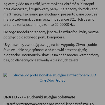
są w miękkie nauszniki, które możesz obrócić o 90 stopni
oraz elastyczny i regulowany pałąk. Załączony do nich kabel
ma 3 metry. Tak samo jak słuchawki prezentowane powyżej,
mają przetwornik 50 mm oraz impedancję 32Ω. Ich pasmo
przenoszenia jest mniejsze – to 20-20000 Hz.
Do tego modelu dołączony jest także mikrofon, który można
podpiąć do osobnego portu komputera.
Użytkownicy zwracają uwagę na ich wygodę. Chwalą sobie
fakt, że kable są odpinane, a słuchawki prezentują się
elegancko. Internauci wskazują na dość mocno wzmocniony
bas, co dla jednych jest wadą, a dla innych zaletą.
DNA HD 777 – słuchawki studyjne półotwarte
Ostatni prezentowany przez nas model jest najtańszy. To