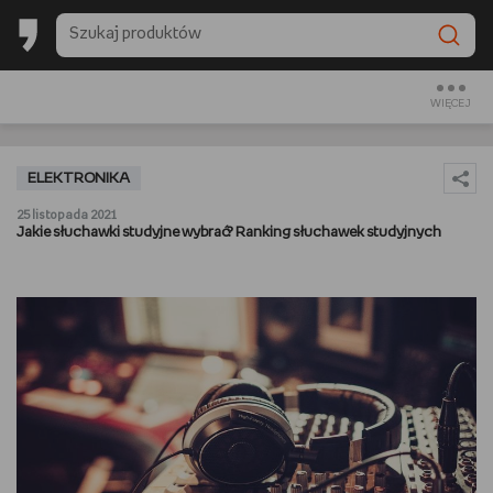
BACK TO SCHOOL
CZYTAM
WIĘCEJ
OGLĄDAM
ELEKTRONIKA
SŁUCHAM
25 listopada 2021
Jakie słuchawki studyjne wybrać? Ranking słuchawek studyjnych
RANKINGI
BACK TO SCHOOL
PREZENTOWNIKI
DIY
GOTUJĘ