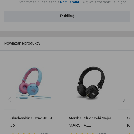
W przypadku naruszenia
Regulaminu
Twój wpis zostanie usunięty.
Publikuj
Powiązane produkty
Słuchawki nauszne JBL JR310 BLU, dla dzieci, niebieskie
Marshall Słuchawki Major IV, Bluetooth, czarne
Jbl
MARSHALL
Krü