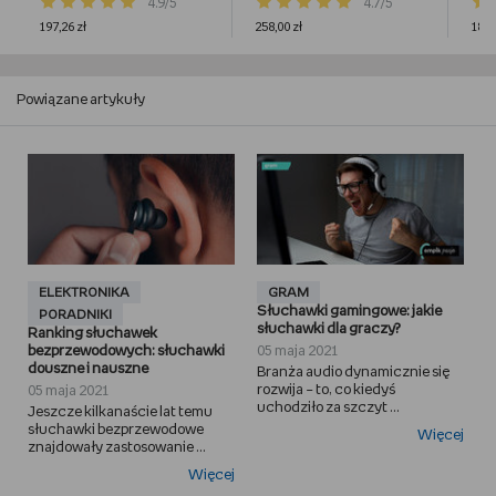
4.9/5
4.7/5
197,26 zł
258,00 zł
184,
Powiązane artykuły
ELEKTRONIKA
GRAM
Słuchawki gamingowe: jakie
PORADNIKI
słuchawki dla graczy?
Ranking słuchawek
bezprzewodowych: słuchawki
05 maja 2021
douszne i nauszne
Branża audio dynamicznie się
rozwija – to, co kiedyś
05 maja 2021
uchodziło za szczyt ...
Jeszcze kilkanaście lat temu
słuchawki bezprzewodowe
Więcej
znajdowały zastosowanie ...
Więcej