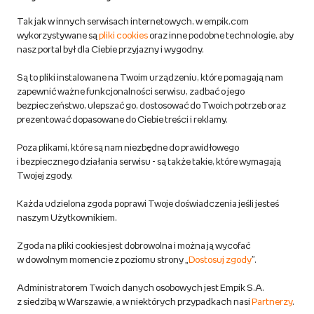
Zwroty
Tak jak w innych serwisach internetowych, w empik.com
wykorzystywane są
pliki cookies
oraz inne podobne technologie, aby
Do 100 zł na pierwsze zakupy w aplikacji. Pobierz i
nasz portal był dla Ciebie przyjazny i wygodny.
korzystaj z kodów zniżkowych.
Reklamacje
Dowiedz się więcej
Są to pliki instalowane na Twoim urządzeniu, które pomagają nam
Regulamin empik.com
zapewnić ważne funkcjonalności serwisu, zadbać o jego
bezpieczeństwo, ulepszać go, dostosować do Twoich potrzeb oraz
prezentować dopasowane do Ciebie treści i reklamy.
Pozostałe Regulaminy Empiku
Poza plikami, które są nam niezbędne do prawidłowego
Polityka prywatności empik.com
i bezpiecznego działania serwisu - są także takie, które wymagają
Twojej zgody.
Informacje związane z Aktem o Usługach Cyfrowych i zgłaszaniem
Każda udzielona zgoda poprawi Twoje doświadczenia jeśli jesteś
produktów niebezpiecznych
naszym Użytkownikiem.
Zgoda na pliki cookies jest dobrowolna i można ją wycofać
Dostosuj zgody
w dowolnym momencie z poziomu strony „
Dostosuj zgody
”.
Polityka prywatności empik
Administratorem Twoich danych osobowych jest Empik S.A.
z siedzibą w Warszawie, a w niektórych przypadkach nasi
Partnerzy
.