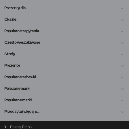
Prezenty dla…
Okazje
Popularne zapytania
Często wyszukiwane
Strefy
Prezenty
Popularne zabawki
Polecane marki
Popularne marki
O nas
Przeczytaj więcej o…
Magazyn online
Biuro prasowe
Poznaj Empik