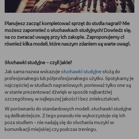
DBAM O URODĘ
Planujesz zacząć kompletować sprzęt do studia nagrań? Nie
TRENUJĘ
możesz zapomnieć o słuchawkach studyjnych! Dowiedz się,
na co zwracać uwagę przy ich zakupie. Zaproponujemy ci
URZĄDZAM I DEKORUJĘ
również kilka modeli, które naszym zdaniem są warte uwagi.
MAM ZWIERZĘTA
Słuchawki studyjne – czyli jakie?
PASJE DZIECKA
Jak sama nazwa wskazuje
słuchawki studyjne
służą do
profesjonalnego lub półprofesjonalnego użytku. Spotykamy je
najczęściej w studiach nagraniowych, ponieważ tylko one są
GRAM
w stanie prezentować dźwięk w sposób najbardziej
szczegółowy, w najlepszej jakości i bez zniekształceń.
RYSUJĘ
W porównaniu do standardowych modeli, słuchawki studyjne
są delikatniejsze. Z tego powodu nie wykorzystuje się ich
PORADNIKI
poza studiem – nie nadają się do słuchania muzyki w
komunikacji miejskiej czy podczas treningu.
WYWIADY