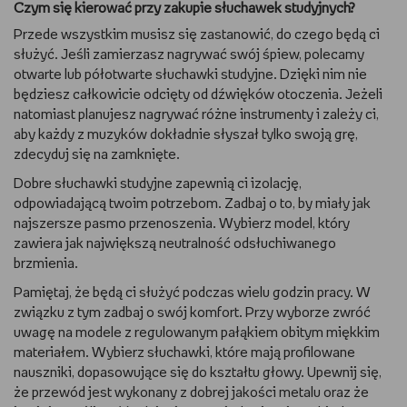
Czym się kierować przy zakupie słuchawek studyjnych?
WSZYSTKO O LEGO
Przede wszystkim musisz się zastanowić, do czego będą ci
służyć. Jeśli zamierzasz nagrywać swój śpiew, polecamy
REDAKCJA
otwarte lub półotwarte słuchawki studyjne. Dzięki nim nie
będziesz całkowicie odcięty od dźwięków otoczenia. Jeżeli
WYDARZENIA
natomiast planujesz nagrywać różne instrumenty i zależy ci,
aby każdy z muzyków dokładnie słyszał tylko swoją grę,
zdecyduj się na zamknięte.
POD PATRONATEM EMPIKU
Dobre słuchawki studyjne zapewnią ci izolację,
odpowiadającą twoim potrzebom. Zadbaj o to, by miały jak
najszersze pasmo przenoszenia. Wybierz model, który
zawiera jak największą neutralność odsłuchiwanego
brzmienia.
Pamiętaj, że będą ci służyć podczas wielu godzin pracy. W
związku z tym zadbaj o swój komfort. Przy wyborze zwróć
uwagę na modele z regulowanym pałąkiem obitym miękkim
materiałem. Wybierz słuchawki, które mają profilowane
nauszniki, dopasowujące się do kształtu głowy. Upewnij się,
że przewód jest wykonany z dobrej jakości metalu oraz że