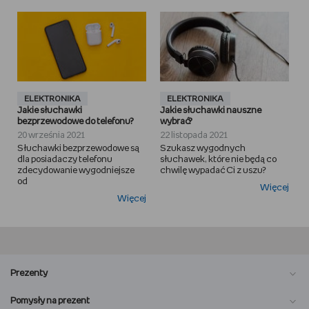
ELEKTRONIKA
ELEKTRONIKA
Jakie słuchawki
Jakie słuchawki nauszne
bezprzewodowe do telefonu?
wybrać?
20 września 2021
22 listopada 2021
Słuchawki bezprzewodowe są
Szukasz wygodnych
dla posiadaczy telefonu
słuchawek, które nie będą co
zdecydowanie wygodniejsze
chwilę wypadać Ci z uszu?
od
Więcej
Więcej
Prezenty
Pomysły na prezent