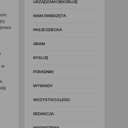
URZĄDZAM I DEKORUJĘ
kom,
MAM ZWIERZĘTA
gry
typowo
PASJE DZIECKA
GRAM
e
RYSUJĘ
e w
PORADNIKI
e.
WYWIADY
ają
WSZYSTKO O LEGO
REDAKCJA