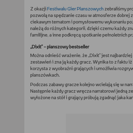
Z okazji
Festiwalu Gier Planszowych
zebraliśmy pro
pozwolą na spędzanie czasu w atmosferze dobrej
ciekawym tematom i pomysłowemu wykonaniu pozwa
należą do różnych kategorii, dzięki czemu każdy z
familijne, a inne podkręcą spotkanie pełnoletnich p
„Dixit” – planszowy bestseller
Można odnieść wrażenie, że „Dixit” jest najbardzie
zestawień i zna ją każdy gracz. Wynika to z faktu 
korzysta z wyobraźni grających i umożliwia rozgr
planszówkach.
Podczas zabawy gracze kolejno wcielają się w narra
Następnie każdy gracz wręcza narratorowi jedną ze 
wyłożone na stół i grający próbują zgadnąć jaka kar