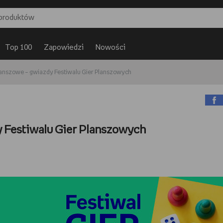
Top 100
Zapowiedzi
Nowości
lanszowe – gwiazdy Festiwalu Gier Planszowych
y Festiwalu Gier Planszowych