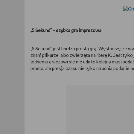
„5 Sekund” – szybka gra imprezowa
„5 Sekund” jest bardzo prostą grą. Wystarczy, że 
znani piłkarze, albo zwierzęta na literę K. Jest tyl
jednemu graczowi się nie uda to kolejny musi poda
prosta, ale presja czasu nie tylko utrudnia podanie