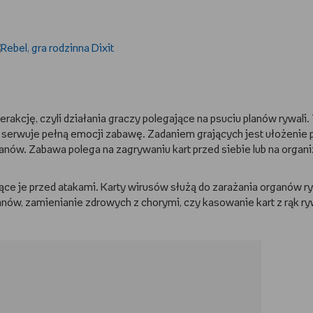
rakcję, czyli działania graczy polegające na psuciu planów rywali.
 kart serwuje pełną emocji zabawę. Zadaniem grających jest ułożenie 
anów. Zabawa polega na zagrywaniu kart przed siebie lub na organ
iące je przed atakami. Karty wirusów służą do zarażania organów ry
anów, zamienianie zdrowych z chorymi, czy kasowanie kart z rąk ryw