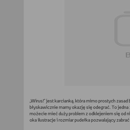
„Wirus!” jest karcianką, która mimo prostych zasad
błyskawicznie mamy okazję się odegrać. To jedna z
możecie mieć duży problem z odklejeniem się od nie
oka ilustracje i rozmiar pudełka pozwalający zabrać 