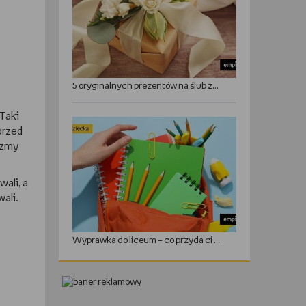
5 oryginalnych prezentów na ślub zamiast kwiatów
 Taki
przed
izmy
wali, a
ali.
Wyprawka do liceum – co przyda ci się w roku szkolnym?