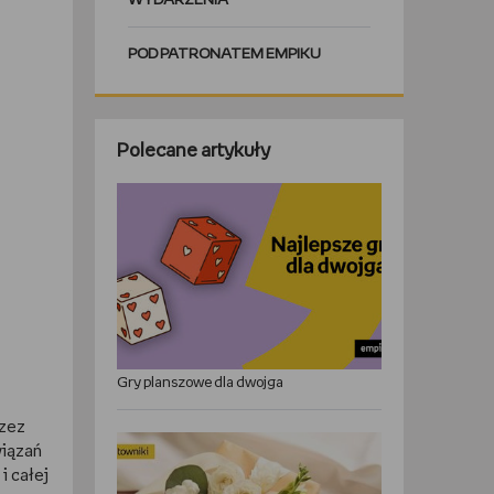
WYDARZENIA
POD PATRONATEM EMPIKU
Polecane artykuły
Gry planszowe dla dwojga
rzez
wiązań
i całej