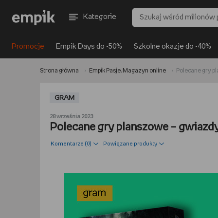
Kategorie
Promocje
Empik Days do -50%
Szkolne okazje do -40%
Strona główna
Empik Pasje. Magazyn online
Polecane gry p
GRAM
28 września 2023
Polecane gry planszowe – gwiazd
Komentarze (
0
)
Powiązane produkty