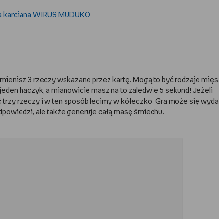
wymienisz 3 rzeczy wskazane przez kartę. Mogą to być rodzaje mięs
ko jeden haczyk, a mianowicie masz na to zaledwie 5 sekund! Jeżeli
ć trzy rzeczy i w ten sposób lecimy w kółeczko. Gra może się wyd
 odpowiedzi, ale także generuje całą masę śmiechu.