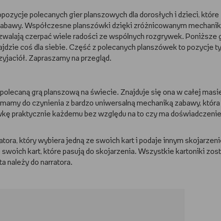
pozycje polecanych gier planszowych dla dorosłych i dzieci, które
 zabawy. Współczesne planszówki dzięki zróżnicowanym mechani
lają czerpać wiele radości ze wspólnych rozgrywek. Poniższe 
najdzie coś dla siebie. Część z polecanych planszówek to pozycje 
rzyjaciół. Zapraszamy na przegląd.
j polecaną grą planszową na świecie. Znajduje się ona w całej masi
iż mamy do czynienia z bardzo uniwersalną mechaniką zabawy, która
ywkę praktycznie każdemu bez względu na to czy ma doświadczeni
tora, który wybiera jedną ze swoich kart i podaje innym skojarzeni
swoich kart, które pasują do skojarzenia. Wszystkie kartoniki zost
ta należy do narratora.