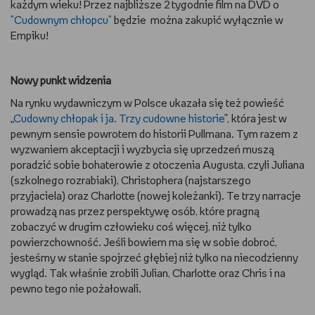
każdym wieku! Przez najbliższe 2 tygodnie film na DVD o
"Cudownym chłopcu"
będzie można zakupić wyłącznie w
Empiku!
Nowy punkt widzenia
Na rynku wydawniczym w Polsce ukazała się też powieść
„
Cudowny chłopak i ja. Trzy cudowne historie
”, która jest w
pewnym sensie powrotem do historii Pullmana. Tym razem z
wyzwaniem akceptacji i wyzbycia się uprzedzeń muszą
poradzić sobie bohaterowie z otoczenia Augusta, czyli Juliana
(szkolnego rozrabiaki), Christophera (najstarszego
przyjaciela) oraz Charlotte (nowej koleżanki). Te trzy narracje
prowadzą nas przez perspektywę osób, które pragną
zobaczyć w drugim człowieku coś więcej, niż tylko
powierzchowność. Jeśli bowiem ma się w sobie dobroć,
jesteśmy w stanie spojrzeć głębiej niż tylko na niecodzienny
wygląd. Tak właśnie zrobili Julian, Charlotte oraz Chris i na
pewno tego nie pożałowali.