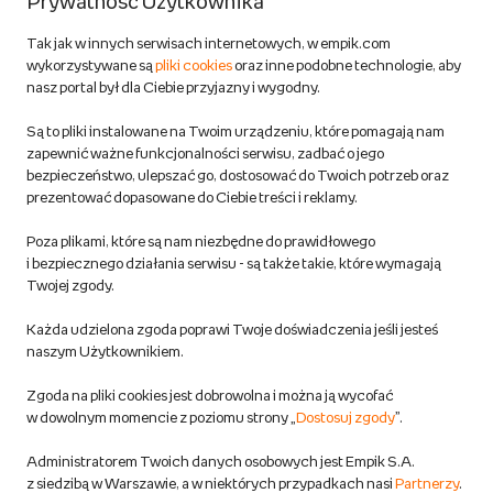
Prywatność Użytkownika
Zwroty
Tak jak w innych serwisach internetowych, w empik.com
wykorzystywane są
pliki cookies
oraz inne podobne technologie, aby
Do 100 zł na pierwsze zakupy w aplikacji. Pobierz i
nasz portal był dla Ciebie przyjazny i wygodny.
korzystaj z kodów zniżkowych.
Reklamacje
Dowiedz się więcej
Są to pliki instalowane na Twoim urządzeniu, które pomagają nam
Regulamin empik.com
zapewnić ważne funkcjonalności serwisu, zadbać o jego
bezpieczeństwo, ulepszać go, dostosować do Twoich potrzeb oraz
prezentować dopasowane do Ciebie treści i reklamy.
Pozostałe Regulaminy Empiku
Poza plikami, które są nam niezbędne do prawidłowego
Polityka prywatności empik.com
i bezpiecznego działania serwisu - są także takie, które wymagają
Twojej zgody.
Informacje związane z Aktem o Usługach Cyfrowych i zgłaszaniem
Każda udzielona zgoda poprawi Twoje doświadczenia jeśli jesteś
produktów niebezpiecznych
naszym Użytkownikiem.
Zgoda na pliki cookies jest dobrowolna i można ją wycofać
Dostosuj zgody
w dowolnym momencie z poziomu strony „
Dostosuj zgody
”.
Polityka prywatności empik
Administratorem Twoich danych osobowych jest Empik S.A.
z siedzibą w Warszawie, a w niektórych przypadkach nasi
Partnerzy
.