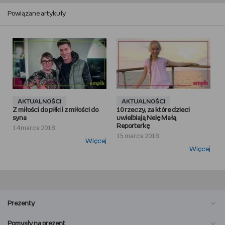
Powiązane artykuły
AKTUALNOŚCI
AKTUALNOŚCI
Z miłości do piłki i z miłości do
10 rzeczy, za które dzieci
syna
uwielbiają Nelę Małą
Reporterkę
14 marca 2018
15 marca 2018
Więcej
Więcej
Prezenty
Pomysły na prezent