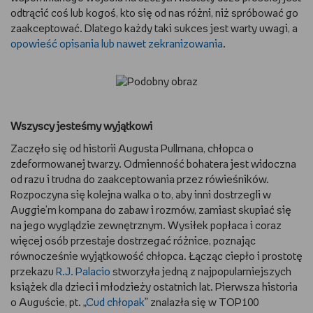
odtrącić coś lub kogoś, kto się od nas różni, niż spróbować go
WSZYSTKO O LEGO
zaakceptować. Dlatego każdy taki sukces jest warty uwagi, a
opowieść opisania lub nawet zekranizowania
.
REDAKCJA
WYDARZENIA
POD PATRONATEM EMPIKU
Wszyscy jesteśmy wyjątkowi
Zaczęło się od historii Augusta Pullmana, chłopca o
zdeformowanej twarzy. Odmienność bohatera jest widoczna
od razu i trudna do zaakceptowania przez rówieśników.
Rozpoczyna się kolejna walka o to, aby inni dostrzegli w
Auggie'm kompana do zabaw i rozmów, zamiast skupiać się
na jego wyglądzie zewnętrznym. Wysiłek popłaca i coraz
więcej osób przestaje dostrzegać różnice, poznając
równocześnie wyjątkowość chłopca. Łącząc ciepło i prostotę
przekazu
R.J. Palacio
stworzyła jedną z najpopularniejszych
książek dla dzieci i młodzieży ostatnich lat. Pierwsza historia
o Auguście, pt. „
Cud chłopak
” znalazła się w TOP100