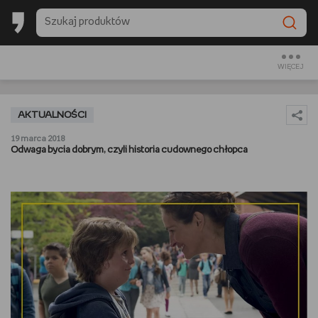
BACK TO SCHOOL
CZYTAM
WIĘCEJ
OGLĄDAM
AKTUALNOŚCI
SŁUCHAM
19 marca 2018
Odwaga bycia dobrym, czyli historia cudownego chłopca
RANKINGI
BACK TO SCHOOL
PREZENTOWNIKI
DIY
GOTUJĘ