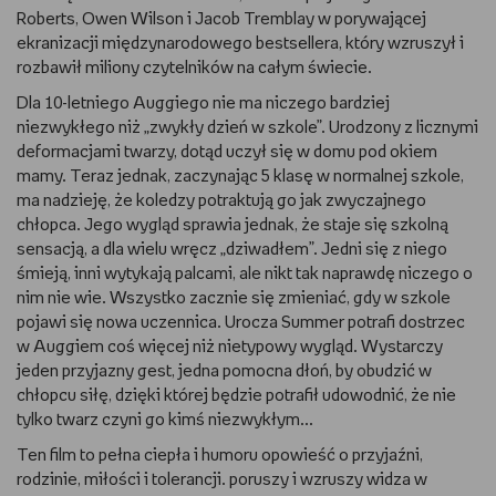
Roberts, Owen Wilson i Jacob Tremblay w porywającej
ekranizacji międzynarodowego bestsellera, który wzruszył i
rozbawił miliony czytelników na całym świecie.
Dla 10-letniego Auggiego nie ma niczego bardziej
niezwykłego niż „zwykły dzień w szkole”. Urodzony z licznymi
deformacjami twarzy, dotąd uczył się w domu pod okiem
mamy. Teraz jednak, zaczynając 5 klasę w normalnej szkole,
ma nadzieję, że koledzy potraktują go jak zwyczajnego
chłopca. Jego wygląd sprawia jednak, że staje się szkolną
sensacją, a dla wielu wręcz „dziwadłem”. Jedni się z niego
śmieją, inni wytykają palcami, ale nikt tak naprawdę niczego o
nim nie wie. Wszystko zacznie się zmieniać, gdy w szkole
pojawi się nowa uczennica. Urocza Summer potrafi dostrzec
w Auggiem coś więcej niż nietypowy wygląd. Wystarczy
jeden przyjazny gest, jedna pomocna dłoń, by obudzić w
chłopcu siłę, dzięki której będzie potrafił udowodnić, że nie
tylko twarz czyni go kimś niezwykłym...
Ten film to pełna ciepła i humoru opowieść o przyjaźni,
rodzinie, miłości i tolerancji. poruszy i wzruszy widza w