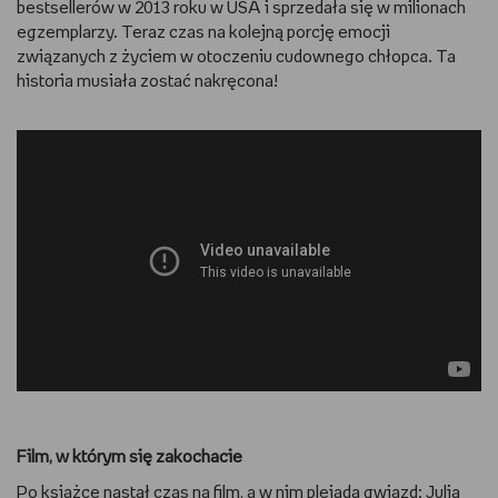
bestsellerów w 2013 roku w USA i sprzedała się w milionach
egzemplarzy. Teraz czas na kolejną porcję emocji
związanych z życiem w otoczeniu cudownego chłopca. Ta
historia musiała zostać nakręcona!
Film, w którym się zakochacie
Po książce nastał czas na film, a w nim plejada gwiazd: Julia