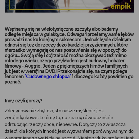
DBAM O URODĘ
TRENUJĘ
Wspinamy się na wielotysięczne szczyty albo badamy
odległe miejsca w galaktyce. Odwaga i przełamywanie lęków
prowadzi nas ku kolejnym sukcesom. Jednak bycie dzielnym
URZĄDZAM I DEKORUJĘ
odnosi się też do rzeczy dużo bardziej przyziemnych, które
nierzadko wymagają od nas postawienia się w opozycji do
ogółu… Swoją siłę i dojrzałość można okazywać też mimo
MAM ZWIERZĘTA
młodego wieku, czego przykładem jest cudowny bohater
filmowy - Auggie. Jeden z piękniejszych filmów familijnych
już jest w wersji na DVD! Przekonajcie się, na czym polega
PASJE DZIECKA
fenomen
"
Cudownego chłopca
"
i dlaczego każdy powinien go
poznać.
GRAM
Inny, czyli gorszy?
RYSUJĘ
Zdecydowanie zbyt często nasze myślenie jest
PORADNIKI
zerojedynkowe. Lubimy to, co znamy równocześnie
odrzucając rzeczy obce, niepewne. Dotyczy to zwłaszcza
dzieci, dla których inność jest wyzwaniem porównywalnym do
WYWIADY
wspomnianego wejścia na szczyt. Niestety dużo prościej jest