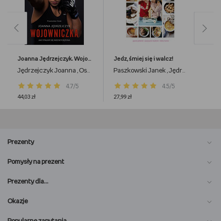
Joanna Jędrzejczyk. Wojowniczka
Jedz, śmiej się i walcz!
Jędrzejczyk Joanna
Osiak Przemysław
Paszkowski Janek
Jędrzejczyk Joanna
,
,
4.7/5
4.5/5
44,03 zł
27,99 zł
Prezenty
Pomysły na prezent
Prezenty dla…
Okazje