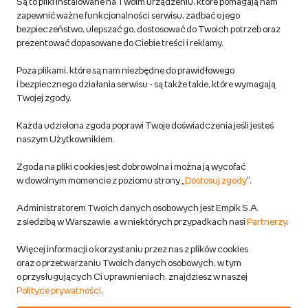
Są to pliki instalowane na Twoim urządzeniu, które pomagają nam
Regulamin empik.com
zapewnić ważne funkcjonalności serwisu, zadbać o jego
bezpieczeństwo, ulepszać go, dostosować do Twoich potrzeb oraz
prezentować dopasowane do Ciebie treści i reklamy.
Pozostałe Regulaminy Empiku
Poza plikami, które są nam niezbędne do prawidłowego
Polityka prywatności empik.com
i bezpiecznego działania serwisu - są także takie, które wymagają
Twojej zgody.
Informacje związane z Aktem o Usługach Cyfrowych i zgłaszaniem
Każda udzielona zgoda poprawi Twoje doświadczenia jeśli jesteś
produktów niebezpiecznych
naszym Użytkownikiem.
Zgoda na pliki cookies jest dobrowolna i można ją wycofać
Dostosuj zgody
w dowolnym momencie z poziomu strony „
Dostosuj zgody
”.
Polityka prywatności empik
Administratorem Twoich danych osobowych jest Empik S.A.
z siedzibą w Warszawie, a w niektórych przypadkach nasi
Partnerzy
.
Raty
Więcej informacji o korzystaniu przez nas z plików cookies
oraz o przetwarzaniu Twoich danych osobowych, w tym
Raty u partnerów Empiku
o przysługujących Ci uprawnieniach, znajdziesz w naszej
Polityce prywatności
.
Odbiór zużytego sprzętu