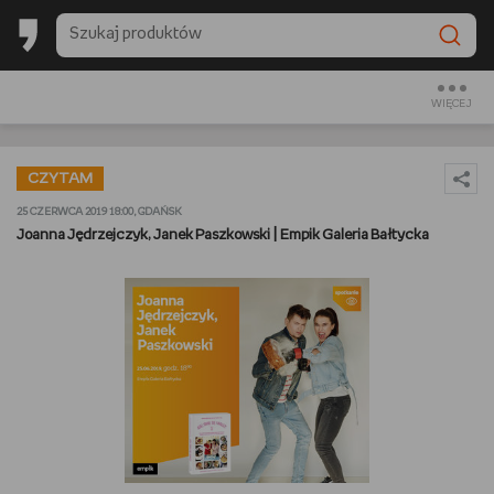
BESTSELLERY EMPIKU 2025
BACK TO SCHOOL
WIĘCEJ
CZYTAM
CZYTAM
OGLĄDAM
25 CZERWCA 2019 18:00, GDAŃSK
Joanna Jędrzejczyk, Janek Paszkowski | Empik Galeria Bałtycka
SŁUCHAM
PREZENTOWNIKI
GRAM
GOTUJĘ
URZĄDZAM I DEKORUJĘ