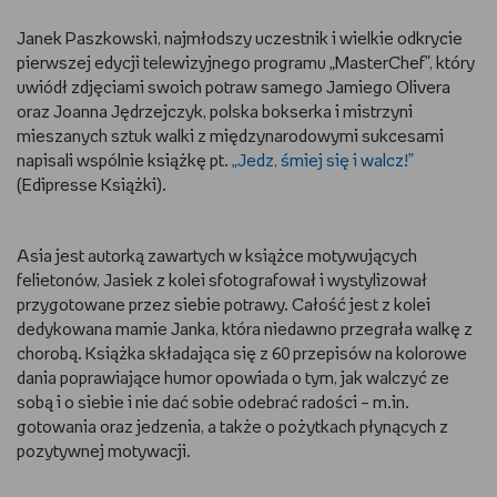
RYSUJĘ
Janek Paszkowski, najmłodszy uczestnik i wielkie odkrycie
pierwszej edycji telewizyjnego programu „MasterChef”, który
uwiódł zdjęciami swoich potraw samego Jamiego Olivera
DIY
oraz Joanna Jędrzejczyk, polska bokserka i mistrzyni
mieszanych sztuk walki z międzynarodowymi sukcesami
MAM ZWIERZĘTA
napisali wspólnie książkę pt.
„Jedz, śmiej się i walcz!”
(Edipresse Książki).
DBAM O URODĘ
PASJE DZIECKA
Asia jest autorką zawartych w książce motywujących
felietonów, Jasiek z kolei sfotografował i wystylizował
przygotowane przez siebie potrawy. Całość jest z kolei
TRENUJĘ
dedykowana mamie Janka, która niedawno przegrała walkę z
chorobą. Książka składająca się z 60 przepisów na kolorowe
PORADNIKI
dania poprawiające humor opowiada o tym, jak walczyć ze
sobą i o siebie i nie dać sobie odebrać radości – m.in.
WYWIADY
gotowania oraz jedzenia, a także o pożytkach płynących z
pozytywnej motywacji.
WSZYSTKO O LEGO