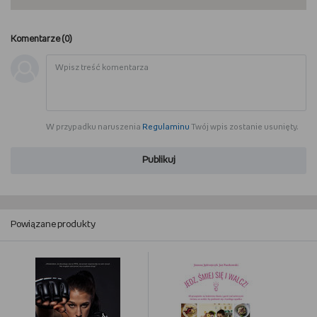
Komentarze (
0
)
W przypadku naruszenia
Regulaminu
Twój wpis zostanie usunięty.
Publikuj
Powiązane produkty