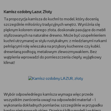
Karnisz ozdobny Lazur, Złoty
Ta propozycja karnisza do kuchni to model, który docenią
szczególnie miłośnicy tradycyjnych wnętrz. Wyróżnia się
pięknym kolorem starego złota, doskonale pasujące do mebli
stylizowanych na naturalne drewno. Może być uzupełnieniem
kuchni utrzymanej w stylu rustykalnym; z miedzianymi rurkami
pełniącymi rolę wieszaka na przybory kuchenne czy kubki,
drewnianą podłogą, metalowym zlewozmywakiem. Bez
wątpienia wprowadzi do pomieszczenia ciepły, wyjątkowy
klimat!
Wybór odpowiedniego karnisza wymaga więc przede
wszystkim zwrócenia uwagi na odpowiedni materiał – i
wykonania dokładnych pomiarów, szczególnie w przypadku
bardzo nietypowych okien. Przejrzyj kilka modeli i wybierz