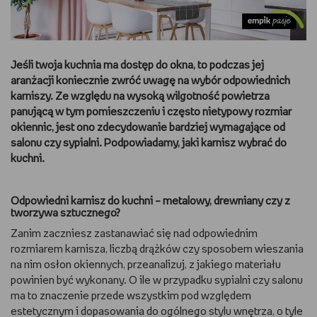
DBAM O URODĘ
TRENUJĘ
Jeśli twoja kuchnia ma dostęp do okna, to podczas jej
aranżacji koniecznie zwróć uwagę na wybór odpowiednich
URZĄDZAM I DEKORUJĘ
karniszy. Ze względu na wysoką wilgotność powietrza
panującą w tym pomieszczeniu i często nietypowy rozmiar
okiennic, jest ono zdecydowanie bardziej wymagające od
MAM ZWIERZĘTA
salonu czy sypialni. Podpowiadamy, jaki karnisz wybrać do
kuchni.
PASJE DZIECKA
GRAM
Odpowiedni karnisz do kuchni – metalowy, drewniany czy z
tworzywa sztucznego?
RYSUJĘ
Zanim zaczniesz zastanawiać się nad odpowiednim
rozmiarem karnisza, liczbą drążków czy sposobem wieszania
na nim osłon okiennych, przeanalizuj, z jakiego materiału
PORADNIKI
powinien być wykonany. O ile w przypadku sypialni czy salonu
ma to znaczenie przede wszystkim pod względem
WYWIADY
estetycznym i dopasowania do ogólnego stylu wnętrza, o tyle