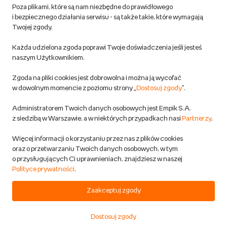
Poza plikami, które są nam niezbędne do prawidłowego
Polityka prywatności empik.com
i bezpiecznego działania serwisu - są także takie, które wymagają
Twojej zgody.
Informacje związane z Aktem o Usługach Cyfrowych i zgłaszaniem
Każda udzielona zgoda poprawi Twoje doświadczenia jeśli jesteś
produktów niebezpiecznych
naszym Użytkownikiem.
Zgoda na pliki cookies jest dobrowolna i można ją wycofać
Dostosuj zgody
w dowolnym momencie z poziomu strony „
Dostosuj zgody
”.
Polityka prywatności empik
Administratorem Twoich danych osobowych jest Empik S.A.
z siedzibą w Warszawie, a w niektórych przypadkach nasi
Partnerzy
.
Raty
Więcej informacji o korzystaniu przez nas z plików cookies
oraz o przetwarzaniu Twoich danych osobowych, w tym
Raty u partnerów Empiku
o przysługujących Ci uprawnieniach, znajdziesz w naszej
Polityce prywatności
.
Odbiór zużytego sprzętu
Zaakceptuj zgody
Dostosuj zgody
Start
Kategorie
Koszyk
Ulubione
Konto