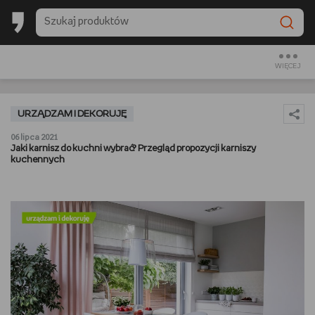
BACK TO SCHOOL
CZYTAM
WIĘCEJ
OGLĄDAM
URZĄDZAM I DEKORUJĘ
SŁUCHAM
06 lipca 2021
Jaki karnisz do kuchni wybrać? Przegląd propozycji karniszy
kuchennych
RANKINGI
BACK TO SCHOOL
PREZENTOWNIKI
DIY
GOTUJĘ