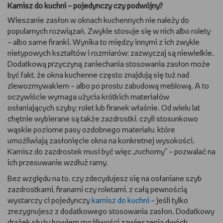
Karnisz do kuchni – pojedynczy czy podwójny?
Wieszanie zasłon w oknach kuchennych nie należy do
popularnych rozwiązań. Zwykle stosuje się w nich albo rolety
– albo same firanki. Wynika to między innymi z ich zwykle
nietypowych kształtów i rozmiarów; zazwyczaj są niewielkie.
Dodatkową przyczyną zaniechania stosowania zasłon może
być fakt, że okna kuchenne często znajdują się tuż nad
zlewozmywakiem – albo po prostu zabudową meblową. A to
oczywiście wymaga użycia krótkich materiałów
osłaniających szyby; rolet lub firanek właśnie. Od wielu lat
chętnie wybierane są także zazdrostki, czyli stosunkowo
wąskie poziome pasy ozdobnego materiału, które
umożliwiają zasłonięcie okna na konkretnej wysokości.
Karnisz do zazdrostek musi być więc „ruchomy” – pozwalać na
ich przesuwanie wzdłuż ramy.
Bez względu na to, czy zdecydujesz się na osłaniane szyb
zazdrostkami, firanami czy roletami, z całą pewnością
wystarczy ci pojedynczy
karnisz do kuchni
– jeśli tylko
zrezygnujesz z dodatkowego stosowania zasłon. Dodatkowy
drążek służy bowiem możliwości zawieszenia dwóch