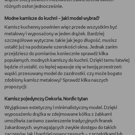
różnych osłon jednocześnie.
Modne karnisze do kuchni – jaki model wybrać?
Karnisz kuchenny powinien więc przede wszystkim być
metalowy i wyposażony w jeden drążek. Bardziej
szczegółowe wytyczne, takie jak jego długość, musisz
ustalić już na podstawie szerokości okna. Jednak zanim
przejdziesz do pomiarów, koniecznie sprawdź kilka
popularnych, modnych karniszy do kuchni. Dzięki temu łatwiej
będzie ci ustalić, co lepiej wpasuje się w twoją przestrzeń:
wąski, przesuwany model do zazdrostki, czy może bogato
zdobiony karnisz metalowy? Sprawdź kilka naszych
propozycji:
Karnisz pojedynczy Dekoria, Nordic tytan
Wyjątkowo estetyczny i minimalistyczny model. Dzięki
wyposażeniu drążka w zdejmowane kółka z żabkami
umożliwia zarówno zawieszenie tradycyjnych firanek
żakardowych, wymagających zwykle dostępu do takich
zaczepów, jak i bardziej nowoczesnych – z przelotkami lub