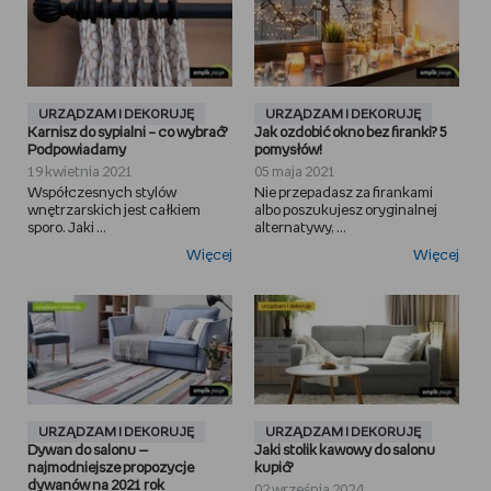
URZĄDZAM I DEKORUJĘ
URZĄDZAM I DEKORUJĘ
Karnisz do sypialni – co wybrać?
Jak ozdobić okno bez firanki? 5
Podpowiadamy
pomysłów!
19 kwietnia 2021
05 maja 2021
Współczesnych stylów
Nie przepadasz za firankami
wnętrzarskich jest całkiem
albo poszukujesz oryginalnej
sporo. Jaki ...
alternatywy, ...
Więcej
Więcej
URZĄDZAM I DEKORUJĘ
URZĄDZAM I DEKORUJĘ
Dywan do salonu —
Jaki stolik kawowy do salonu
najmodniejsze propozycje
kupić?
dywanów na 2021 rok
02 września 2024