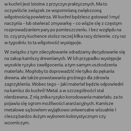
w kuchni jest istotne z przyczyn praktycznych. Ma to
WSZYSTKO O LEGO
oczywiście związek ze wspomnianą zwiększoną
wilgotnością powietrza. W kuchni będziesz gotować i myć
REDAKCJA
naczynia – lub otwierać zmywarkę – co wiąże się z częstym
rozprowadzaniem pary po pomieszczeniu. I bez względu na
to, czy przy kuchence stoisz raczej kilka razy dziennie, czy raz
WYDARZENIA
w tygodniu, to ta wilgotność występuje.
POD PATRONATEM EMPIKU
W związku z tym zdecydowanie odradzamy decydowanie się
na zakup karniszy drewnianych. W ich przypadku występuje
wysokie ryzyko zawilgocenia, a tym samym uszkodzenia
materiału. Mogłoby to doprowadzić nie tylko do pękania
drewna, ale także powstawania groźnego dla zdrowia
zagrzybienia. Wobec tego – jaki materiał będzie odpowiedni
na karnisz do kuchni? Metal, a w szczególności stal
nierdzewna. Z nią znika ryzyko korodowania materiału, za to
pojawia się ogrom możliwości aranżacyjnych. Karnisze
metalowe są bowiem wyjątkowo uniwersalne wizualnie i
cieszą bardzo dużym wyborem kolorystycznym czy
wzorniczym.