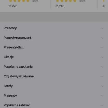
4.5/5
4.5/5
29,25 zł
31,99 zł
46,9
Prezenty
Pomysły na prezent
Prezenty dla…
Okazje
Popularne zapytania
Często wyszukiwane
Strefy
Prezenty
Popularne zabawki