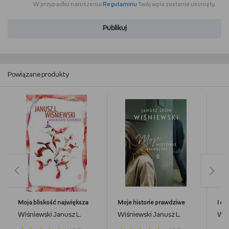
W przypadku naruszenia
Regulaminu
Twój wpis zostanie usunięty.
Publikuj
Powiązane produkty
Moja bliskość największa
Moje historie prawdziwe
I od
Wiśniewski Janusz L.
Wiśniewski Janusz L.
Wiś