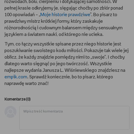
rozwodach, bólu, cierpieniu i dotykającej samotności. W
pełnej krasie odkryjemy je, sięgając choćby po zbiór ponad
100 opowiadań – „
Moje historie prawdziwe
”. Bo pisarz to
prawdziwy mistrz krótkiej formy, który zaskakuje
różnorodnością i cudownym balansem między sensualnym
językiem a światem nauki, od którego nie ucieka.
Tym, co łączy wszystkie spisane przez niego historie jest
poszukiwanie swoistego kodu miłości. Pokazuje tak wiele jej
oblicz, że każdy znajdzie pomiędzy nimi to „swoje”. I choćby
dlatego warto sięgnąć po jego twórczość. Wszystkie
najlepsze wydania Janusza L. Wiśniewskiego znajdziesz na
empik.com
. Sprawdź koniecznie, bo to pisarz, którego
naprawdę warto znać!
Komentarze (
0
)