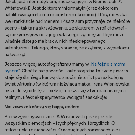
Jakub jest informatykiem, mieszkającym w Niemczech. A
Wiśniewski? Jest doktorem informatyki (oraz doktorem
WSZYSTKO O LEGO
habilitowanym chemii i magistrem ekonomii), który mieszka
we Frankfurcie nad Menem. Pisarz sam przyznaje, że niektóre
REDAKCJA
sceny – tak ta na skrzyżowaniu, ze skuterem w roli głównej –
są niczym wyrwane z jego własnego życiorysu. I być może
WYDARZENIA
właśnie dlatego nie brak w nich nieskrępowanego
autentyzmu. Takiego, który sprawia, że czytamy z wypiekami
POD PATRONATEM EMPIKU
na twarzy!
Jeszcze więcej autobiografizmu mamy w „
Na fejsie z moim
synem
”. Choć to nie powieść – autobiografia, to życie pisarza
staje się dla niego kanwą do snucia historii. I po raz kolejny
świat wirtualny (w którym nieżyjąca matka, Irena Wiśniewska,
pisze do syna listy z… piekła) miesza się z tym namacanym i
realnym. Efekt eksperymentu? Wciąga i zaskakuje!
Nie zawsze kończy się happy endem
Bo i w życiu bywa różnie. A Wiśniewski pisze przede
wszystkim o emocjach – i tych pięknych, i brzydkich. O
miłości, ale i o nienawiści. O namiętnych romansach, ale i