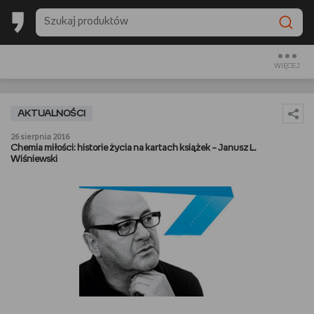
BACK TO SCHOOL
CZYTAM
WIĘCEJ
OGLĄDAM
AKTUALNOŚCI
SŁUCHAM
26 sierpnia 2016
Chemia miłości: historie życia na kartach książek – Janusz L.
Wiśniewski
RANKINGI
BACK TO SCHOOL
PREZENTOWNIKI
DIY
GOTUJĘ