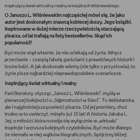
Inspirujący świat wirtualny i realny w książkach Wiśniewskiego.
DBAM O URODĘ
O Januszu L. Wiśniewskim najczęściej mówi się, że jako
autor jest doskonałym znawcą kobiecej duszy. Jego książki,
TRENUJĘ
inspirowane w dużej mierze rzeczywistością otaczającą
pisarza, od lat trafiają na listy bestsellerów. Skąd ich
URZĄDZAM I DEKORUJĘ
popularność?
Być może stąd właśnie, że nie uciekają od życia. Wręcz
MAM ZWIERZĘTA
przeciwnie – czerpią fabułę garściami z prawdziwych historii i
losów ludzi. A jak doskonale wiemy (nie tylko z przysłowia), to
PASJE DZIECKA
życie pisze najbardziej nieprawdopodobne scenariusze.
Inspirujący świat wirtualny i realny
GRAM
Fani literatury, słysząc „Janusz L. Wiśniewski”, myślą w
pierwszej kolejności o „S@motności w Sieci”. To debiutancka,
RYSUJĘ
ale i najgłośniejsza powieść pisarza. Od jej premiery, choć
trudno w to uwierzyć, minęło już 15 lat! A historia Jakuba i…
PORADNIKI
Jej, o miłości, która rozwija się wyłącznie w „wirtualu”
inspiruje i wzrusza kolejnych czytelników. Być może dlatego,
WYWIADY
że niemało w niej wątków biograficznych. Spójrzmy bliżej: