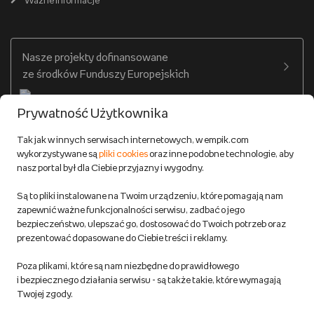
Ważne informacje
Zakupy hurtowe
Dostępne środki
Warunki dostawy
Twój profil
Nasze projekty dofinansowane
Warunki dostawy do salonów Empik
ze środków Funduszy Europejskich
Formy płatności
Prywatność Użytkownika
Zwroty
Tak jak w innych serwisach internetowych, w empik.com
wykorzystywane są
pliki cookies
oraz inne podobne technologie, aby
Do 100 zł na pierwsze zakupy w aplikacji. Pobierz i
nasz portal był dla Ciebie przyjazny i wygodny.
korzystaj z kodów zniżkowych.
Reklamacje
Dowiedz się więcej
Są to pliki instalowane na Twoim urządzeniu, które pomagają nam
Regulamin empik.com
zapewnić ważne funkcjonalności serwisu, zadbać o jego
bezpieczeństwo, ulepszać go, dostosować do Twoich potrzeb oraz
prezentować dopasowane do Ciebie treści i reklamy.
Pozostałe Regulaminy Empiku
Poza plikami, które są nam niezbędne do prawidłowego
Polityka prywatności empik.com
i bezpiecznego działania serwisu - są także takie, które wymagają
Twojej zgody.
Informacje związane z Aktem o Usługach Cyfrowych i zgłaszaniem