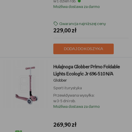
w 1 dzień rob.
Możliwa dostawa za darmo
Gwarancja najniższej ceny
229,00 zł
DODAJ DO KOSZYKA
Hulajnoga Globber Primo Foldable
Lights Ecologic Jr 696-510 N/A
Globber
Sport i turystyka
Przewidywana wysyłka:
w 3-5 dni rob.
Możliwa dostawa za darmo
269,90 zł