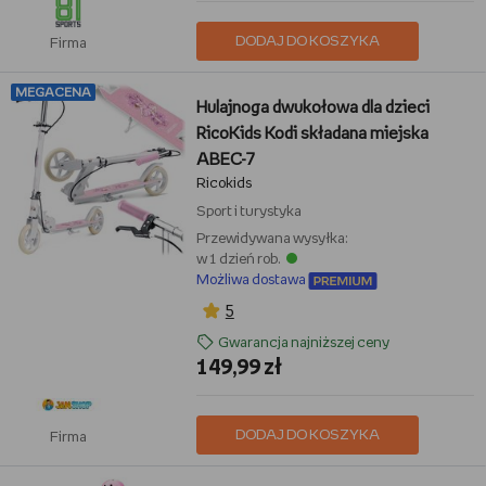
DODAJ DO KOSZYKA
Firma
MEGACENA
Hulajnoga dwukołowa dla dzieci
RicoKids Kodi składana miejska
ABEC-7
Ricokids
Sport i turystyka
Przewidywana wysyłka:
w 1 dzień rob.
Możliwa dostawa
5
Gwarancja najniższej ceny
149,99 zł
DODAJ DO KOSZYKA
Firma