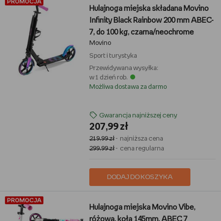
PROMOCJA
Hulajnoga miejska składana Movino
Infinity Black Rainbow 200 mm ABEC-
7, do 100 kg, czarna/neochrome
Movino
Sport i turystyka
Przewidywana wysyłka:
w 1 dzień rob.
Możliwa dostawa za darmo
Gwarancja najniższej ceny
207,99 zł
219,99 zł
- najniższa cena
299,99 zł
- cena regularna
DODAJ DO KOSZYKA
PROMOCJA
Hulajnoga miejska Movino Vibe,
różowa, koła 145mm, ABEC 7