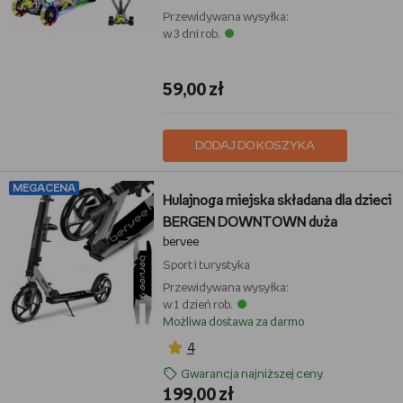
Przewidywana wysyłka:
w 3 dni rob.
59,00 zł
DODAJ DO KOSZYKA
MEGACENA
Hulajnoga miejska składana dla dzieci
BERGEN DOWNTOWN duża
bervee
Sport i turystyka
Przewidywana wysyłka:
w 1 dzień rob.
Możliwa dostawa za darmo
4
Gwarancja najniższej ceny
199,00 zł