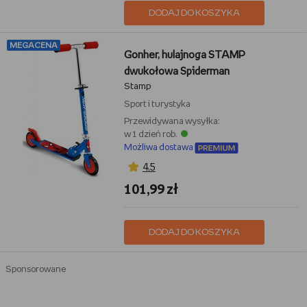
DODAJ DO KOSZYKA
MEGACENA
Gonher, hulajnoga STAMP
dwukołowa Spiderman
Stamp
Sport i turystyka
Przewidywana wysyłka:
w 1 dzień rob.
Możliwa dostawa
4,5
101,99 zł
DODAJ DO KOSZYKA
Sponsorowane