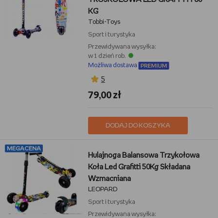
KG
Tobbi-Toys
Sport i turystyka
Przewidywana wysyłka:
w 1 dzień rob.
Możliwa dostawa
5
79,00 zł
DODAJ DO KOSZYKA
MEGACENA
Hulajnoga Balansowa Trzykołowa
Koła Led Grafitti 50Kg Składana
Wzmacniana
LEOPARD
Sport i turystyka
Przewidywana wysyłka: