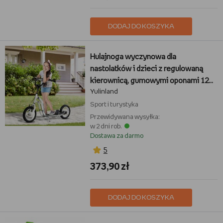
DODAJ DO KOSZYKA
Hulajnoga wyczynowa dla
nastolatków i dzieci z regulowaną
kierownicą, gumowymi oponami 12
Yulinland
cali, podwójnym systemem
hamowania, biała
Sport i turystyka
Przewidywana wysyłka:
w 2 dni rob.
Dostawa za darmo
5
373,90 zł
DODAJ DO KOSZYKA