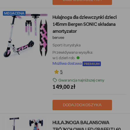
MEGACENA
Hulajnoga dla dziewczynki dzieci
145mm Bergen SONIC składana
amortyzator
bervee
Sport i turystyka
Przewidywana wysyłka:
w 1 dzień rob.
Możliwa dostawa
5
Gwarancja najniższej ceny
149,00 zł
DODAJ DO KOSZYKA
HULAJNOGA BALANSOWA
TRÓJKOŁOWA LED GRAFFITI 60