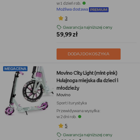
w 1 dzień rob.
Możliwa dostawa
3
Gwarancja najniższej ceny
59,99 zł
DODAJ DO KOSZYKA
MEGACENA
Movino City Light (mint-pink)
Hulajnoga miejska dla dzieci i
młodzieży
Movino
Sport i turystyka
Przewidywana wysyłka:
w 2 dni rob.
5
Gwarancja najniższej ceny