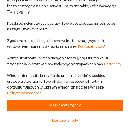
Poza plikami, które są nam niezbędne do prawidłowego
i bezpiecznego działania serwisu - są także takie, które wymagają
Hulajnoga Trójkołowa Z Siodełkiem
Twojej zgody.
Dziecięca Balansowa Świecące Koła
Składana
Każda udzielona zgoda poprawi Twoje doświadczenia jeśli jesteś
naszym Użytkownikiem.
Inna marka
Sport i turystyka
Zgoda na pliki cookies jest dobrowolna i można ją wycofać
Przewidywana wysyłka:
w dowolnym momencie z poziomu strony „
Dostosuj zgody
”.
w 1 dzień rob.
Administratorem Twoich danych osobowych jest Empik S.A.
z siedzibą w Warszawie, a w niektórych przypadkach nasi
Partnerzy
.
159,00 zł
Więcej informacji o korzystaniu przez nas z plików cookies
oraz o przetwarzaniu Twoich danych osobowych, w tym
DODAJ DO KOSZYKA
o przysługujących Ci uprawnieniach, znajdziesz w naszej
Polityce prywatności
.
Hulajnoga dwukołowa dla dzieci od 5
Zaakceptuj zgody
lat Micro Sprite LED
Micro
Dostosuj zgody
Sport i turystyka
Start
Kategorie
Koszyk
Ulubione
Konto