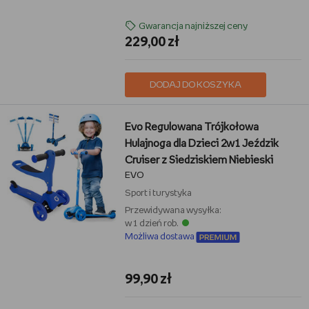
Gwarancja najniższej ceny
229,00 zł
DODAJ DO KOSZYKA
Evo Regulowana Trójkołowa
Hulajnoga dla Dzieci 2w1 Jeździk
Cruiser z Siedziskiem Niebieski
EVO
Sport i turystyka
Przewidywana wysyłka:
w 1 dzień rob.
Możliwa dostawa
99,90 zł