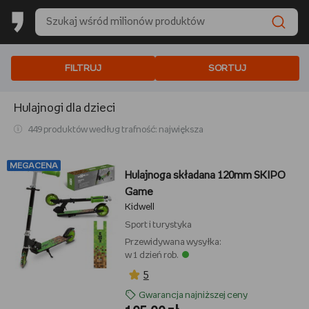
FILTRUJ
SORTUJ
Hulajnogi dla dzieci
449 produktów według trafność: największa
MEGACENA
Hulajnoga składana 120mm SKIPO
Game
Kidwell
Sport i turystyka
Przewidywana wysyłka:
w 1 dzień rob.
5
Gwarancja najniższej ceny