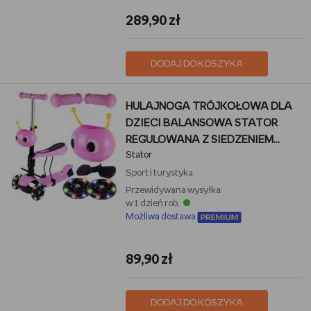
289,90 zł
DODAJ DO KOSZYKA
HULAJNOGA TRÓJKOŁOWA DLA
DZIECI BALANSOWA STATOR
REGULOWANA Z SIEDZENIEM
Stator
KOŁA LED
Sport i turystyka
Przewidywana wysyłka:
w 1 dzień rob.
Możliwa dostawa
89,90 zł
DODAJ DO KOSZYKA