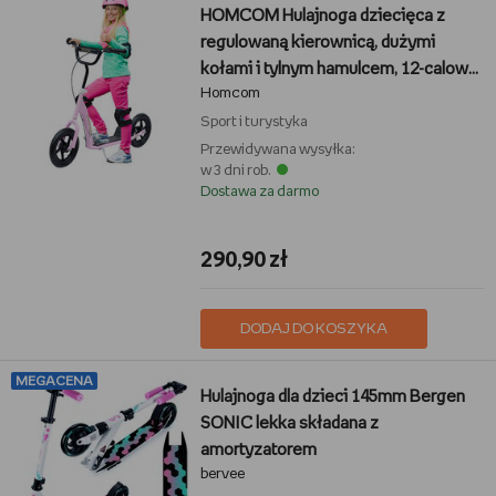
HOMCOM Hulajnoga dziecięca z
regulowaną kierownicą, dużymi
kołami i tylnym hamulcem, 12-calowa
Homcom
hulajnoga miejska dla chłopców i
dziewcząt w wieku 5-12 lat,
Sport i turystyka
staloworóżowa
Przewidywana wysyłka:
w 3 dni rob.
Dostawa za darmo
290,90 zł
DODAJ DO KOSZYKA
MEGACENA
Hulajnoga dla dzieci 145mm Bergen
SONIC lekka składana z
amortyzatorem
bervee