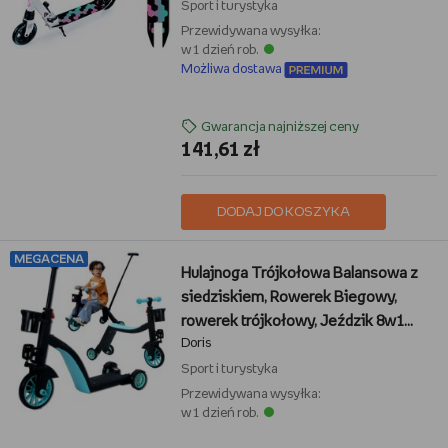
Sport i turystyka
Przewidywana wysyłka:
w 1 dzień rob.
Możliwa dostawa
Gwarancja najniższej ceny
141,61 zł
DODAJ DO KOSZYKA
MEGACENA
Hulajnoga Trójkołowa Balansowa z
siedziskiem, Rowerek Biegowy,
rowerek trójkołowy, Jeździk 8w1
Doris
NIEBIESKI
Sport i turystyka
Przewidywana wysyłka:
w 1 dzień rob.