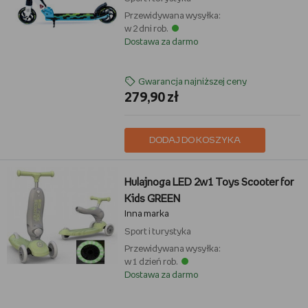
Przewidywana wysyłka:
w 2 dni rob.
Dostawa za darmo
Gwarancja najniższej ceny
279,90 zł
DODAJ DO KOSZYKA
Hulajnoga LED 2w1 Toys Scooter for
Kids GREEN
Inna marka
Sport i turystyka
Przewidywana wysyłka:
w 1 dzień rob.
Dostawa za darmo