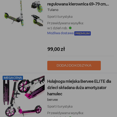
regulowana kierownica 69–79 cm,
Tulano
świecące kółka LED, łożyska ABEC-
7, antypoślizgowy podest, hamulec
Sport i turystyka
nożny, do 50 kg, Zielona
Przewidywana wysyłka:
w 1 dzień rob.
Możliwa dostawa
99,00 zł
DODAJ DO KOSZYKA
MEGACENA
Hulajnoga miejska Bervee ELITE dla
dzieci składana duża amortyzator
hamulec
bervee
Sport i turystyka
Przewidywana wysyłka: