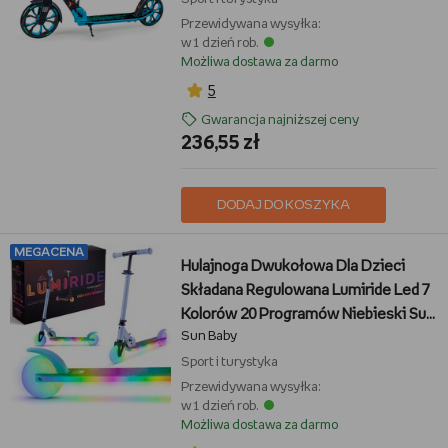
Przewidywana wysyłka:
w 1 dzień rob.
Możliwa dostawa za darmo
5
Gwarancja najniższej ceny
236,55 zł
DODAJ DO KOSZYKA
MEGACENA
Hulajnoga Dwukołowa Dla Dzieci
Składana Regulowana Lumiride Led 7
Kolorów 20 Programów Niebieski Sun
Sun Baby
Baby
Sport i turystyka
Przewidywana wysyłka:
w 1 dzień rob.
Możliwa dostawa za darmo