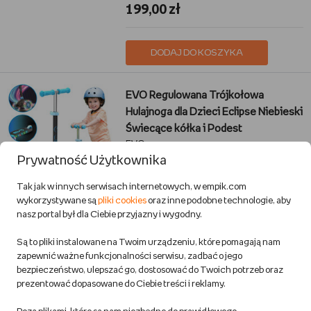
199,00 zł
DODAJ DO KOSZYKA
EVO Regulowana Trójkołowa
Hulajnoga dla Dzieci Eclipse Niebieski
Świecące kółka i Podest
EVO
Prywatność Użytkownika
Sport i turystyka
Przewidywana wysyłka:
Tak jak w innych serwisach internetowych, w empik.com
w 1 dzień rob.
wykorzystywane są
pliki cookies
oraz inne podobne technologie, aby
Możliwa dostawa
nasz portal był dla Ciebie przyjazny i wygodny.
Są to pliki instalowane na Twoim urządzeniu, które pomagają nam
119,90 zł
zapewnić ważne funkcjonalności serwisu, zadbać o jego
bezpieczeństwo, ulepszać go, dostosować do Twoich potrzeb oraz
prezentować dopasowane do Ciebie treści i reklamy.
DODAJ DO KOSZYKA