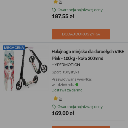
5
Gwarancja najniższej ceny
187,55 zł
DODAJ DO KOSZYKA
MEGACENA
Hulajnoga miejska dla dorosłych VIBE
Pink - 100kg - koła 200mm!
HYPERMOTION
Sport i turystyka
Przewidywana wysyłka:
w 1 dzień rob.
Dostawa za darmo
5
Gwarancja najniższej ceny
169,00 zł