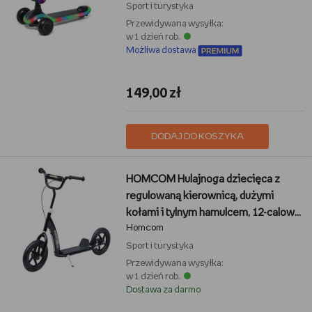
Sport i turystyka
Przewidywana wysyłka:
w 1 dzień rob.
Możliwa dostawa
149,00 zł
DODAJ DO KOSZYKA
HOMCOM Hulajnoga dziecięca z
regulowaną kierownicą, dużymi
kołami i tylnym hamulcem, 12-calowa
Homcom
hulajnoga miejska dla chłopców i
dziewcząt w wieku 5-12 lat, stalowo-
Sport i turystyka
czarna
Przewidywana wysyłka:
w 1 dzień rob.
Dostawa za darmo