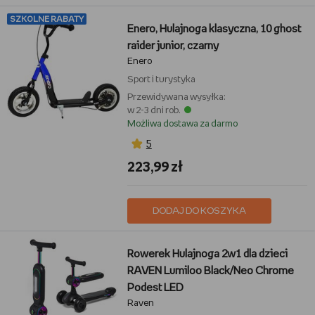
SZKOLNE RABATY
Enero, Hulajnoga klasyczna, 10 ghost
raider junior, czarny
Enero
Sport i turystyka
Przewidywana wysyłka:
w 2-3 dni rob.
Możliwa dostawa za darmo
5
223,99 zł
DODAJ DO KOSZYKA
Rowerek Hulajnoga 2w1 dla dzieci
RAVEN Lumiloo Black/Neo Chrome
Podest LED
Raven