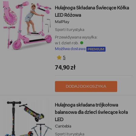
Hulajnoga Składana Świecące Kółka
LED Różowa
MalPlay
Sport i turystyka
Przewidywana wysyłka:
w 1 dzień rob.
Możliwa dostawa
5
74,90 zł
DODAJ DO KOSZYKA
Hulajnoga składana trójkołowa
balansowa dla dzieci świecące koła
LED
Cantebia
Sport i turystyka