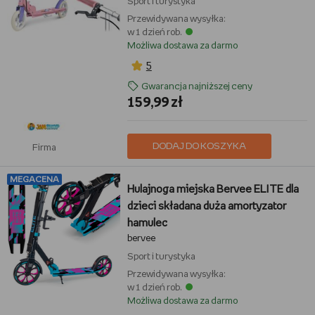
Sport i turystyka
Przewidywana wysyłka:
w 1 dzień rob.
Możliwa dostawa za darmo
5
Gwarancja najniższej ceny
159,99 zł
DODAJ DO KOSZYKA
Firma
MEGACENA
Hulajnoga miejska Bervee ELITE dla
dzieci składana duża amortyzator
hamulec
bervee
Sport i turystyka
Przewidywana wysyłka:
w 1 dzień rob.
Możliwa dostawa za darmo