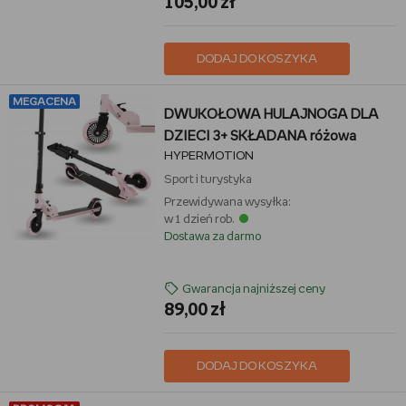
105,00 zł
DODAJ DO KOSZYKA
MEGACENA
DWUKOŁOWA HULAJNOGA DLA
DZIECI 3+ SKŁADANA różowa
HYPERMOTION
Sport i turystyka
Przewidywana wysyłka:
w 1 dzień rob.
Dostawa za darmo
Gwarancja najniższej ceny
89,00 zł
DODAJ DO KOSZYKA