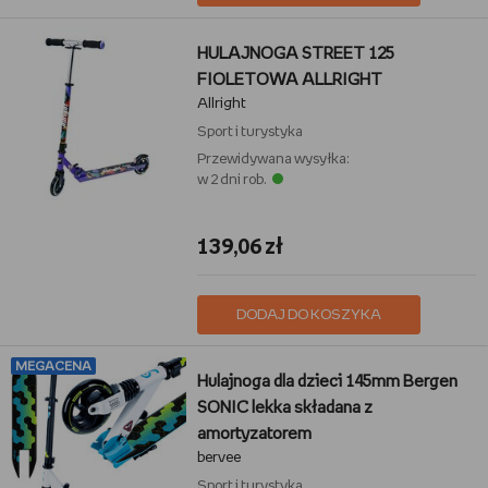
HULAJNOGA STREET 125
FIOLETOWA ALLRIGHT
Allright
Sport i turystyka
Przewidywana wysyłka:
w 2 dni rob.
139,06 zł
DODAJ DO KOSZYKA
MEGACENA
Hulajnoga dla dzieci 145mm Bergen
SONIC lekka składana z
amortyzatorem
bervee
Sport i turystyka