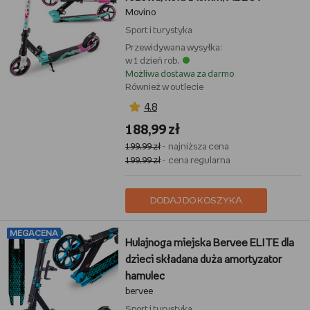
Movino
Sport i turystyka
Przewidywana wysyłka:
w 1 dzień rob.
Możliwa dostawa za darmo
Również w outlecie
4,8
188,99 zł
199,99 zł
- najniższa cena
199,99 zł
- cena regularna
DODAJ DO KOSZYKA
MEGACENA
Hulajnoga miejska Bervee ELITE dla
dzieci składana duża amortyzator
hamulec
bervee
Sport i turystyka