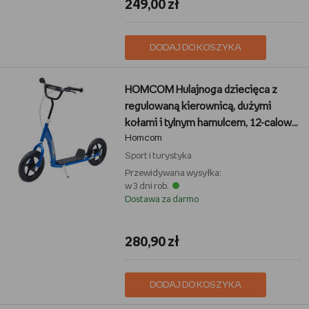
249,00 zł
DODAJ DO KOSZYKA
HOMCOM Hulajnoga dziecięca z
regulowaną kierownicą, dużymi
kołami i tylnym hamulcem, 12-calowa
Homcom
hulajnoga miejska dla chłopców i
dziewcząt w wieku 5-12 lat,
Sport i turystyka
stalowoniebieska
Przewidywana wysyłka:
w 3 dni rob.
Dostawa za darmo
280,90 zł
DODAJ DO KOSZYKA