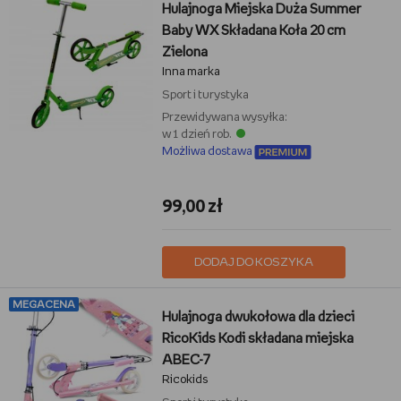
Hulajnoga Miejska Duża Summer
Baby WX Składana Koła 20 cm
Zielona
Inna marka
Sport i turystyka
Przewidywana wysyłka:
w 1 dzień rob.
Możliwa dostawa
99,00 zł
DODAJ DO KOSZYKA
MEGACENA
Hulajnoga dwukołowa dla dzieci
RicoKids Kodi składana miejska
ABEC-7
Ricokids