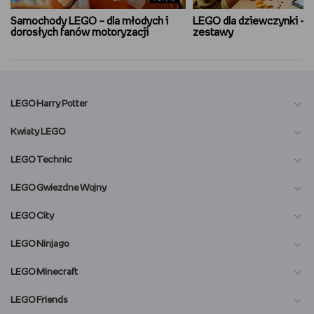
Samochody LEGO – dla młodych i
LEGO dla dziewczynki – n
dorosłych fanów motoryzacji
zestawy
LEGO Harry Potter
Kwiaty LEGO
LEGO Technic
LEGO Gwiezdne Wojny
LEGO City
LEGO Ninjago
LEGO Minecraft
LEGO Friends