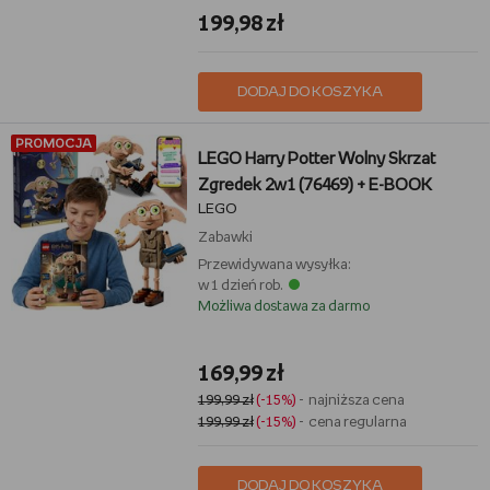
199,98 zł
DODAJ DO KOSZYKA
PROMOCJA
LEGO Harry Potter Wolny Skrzat
Zgredek 2w1 (76469) + E-BOOK
LEGO
Zabawki
Przewidywana wysyłka:
w 1 dzień rob.
Możliwa dostawa za darmo
169,99 zł
199,99 zł
(-15%)
- najniższa cena
199,99 zł
(-15%)
- cena regularna
DODAJ DO KOSZYKA