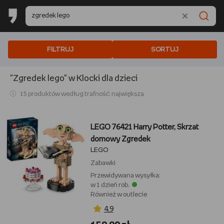
FILTRUJ
SORTUJ
"Zgredek lego"
w Klocki dla dzieci
15 produktów według trafność: największa
LEGO 76421 Harry Potter, Skrzat
domowy Zgredek
LEGO
Zabawki
Przewidywana wysyłka:
w 1 dzień rob.
Również w outlecie
4,9