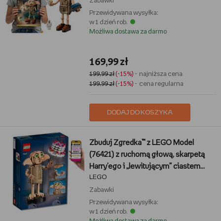
Zabawki
Przewidywana wysyłka:
w 1 dzień rob.
Możliwa dostawa za darmo
169,99 zł
199,99 zł
(-15%)
- najniższa cena
199,99 zł
(-15%)
- cena regularna
DODAJ DO KOSZYKA
Zbuduj Zgredka™ z LEGO Model
(76421) z ruchomą głową, skarpetą
Harry'ego i „lewitującym” ciastem
LEGO
budyniowym + EBOOK-3
Zabawki
Przewidywana wysyłka:
w 1 dzień rob.