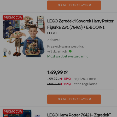
DODAJ DO KOSZYKA
PROMOCJA
LEGO Zgredek i Stworek Harry Potter
Figurka 2w1 (76469) + E-BOOK-1
LEGO
Zabawki
Przewidywana wysyłka:
w 1 dzień rob.
Możliwa dostawa za darmo
169,99 zł
199,99 zł
(-15%)
- najniższa cena
199,99 zł
(-15%)
- cena regularna
DODAJ DO KOSZYKA
PROMOCJA
LEGO Harry Potter 76421– Zgredek™