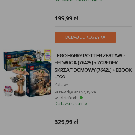
Możliwa dostawa za darmo
199,99 zł
DODAJ DO KOSZYKA
LEGO HARRY POTTER ZESTAW -
HEDWIGA (76425) + ZGREDEK
SKRZAT DOMOWY (76421) + EBOOK
LEGO
Zabawki
Przewidywana wysyłka:
w 1 dzień rob.
Dostawa za darmo
329,99 zł