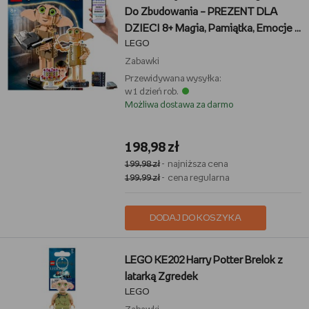
Do Zbudowania – PREZENT DLA
DZIECI 8+ Magia, Pamiątka, Emocje +
LEGO
EBOOK-2
Zabawki
Przewidywana wysyłka:
w 1 dzień rob.
Możliwa dostawa za darmo
198,98 zł
199,98 zł
- najniższa cena
199,99 zł
- cena regularna
DODAJ DO KOSZYKA
LEGO KE202 Harry Potter Brelok z
latarką Zgredek
LEGO