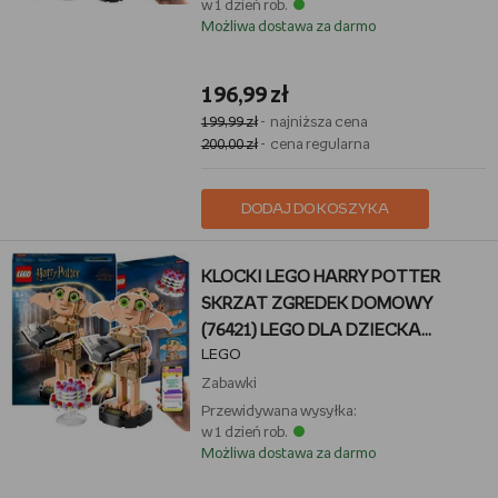
w 1 dzień rob.
Możliwa dostawa za darmo
196,99 zł
199,99 zł
- najniższa cena
200,00 zł
- cena regularna
DODAJ DO KOSZYKA
KLOCKI LEGO HARRY POTTER
SKRZAT ZGREDEK DOMOWY
(76421) LEGO DLA DZIECKA
LEGO
CHŁOPCA SYNA + EBOOK
Zabawki
Przewidywana wysyłka:
w 1 dzień rob.
Możliwa dostawa za darmo