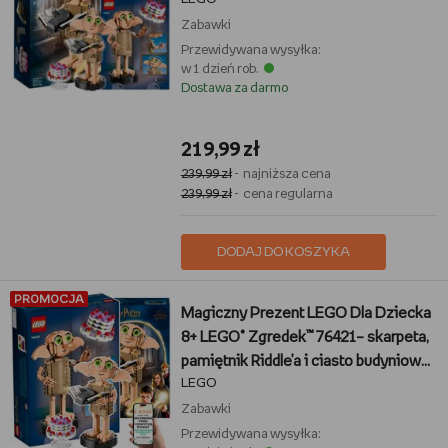
Zabawki
Przewidywana wysyłka:
w 1 dzień rob.
Dostawa za darmo
219,99 zł
239,99 zł
- najniższa cena
239,99 zł
- cena regularna
DODAJ DO KOSZYKA
PROMOCJA
Magiczny Prezent LEGO Dla Dziecka
8+ LEGO® Zgredek™ 76421– skarpeta,
pamiętnik Riddle’a i ciasto budyniowe
LEGO
+ EBOOK-1
Zabawki
Przewidywana wysyłka: