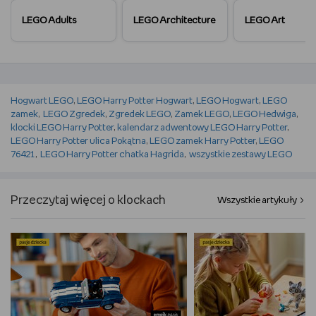
LEGO Adults
LEGO Architecture
LEGO Art
Hogwart LEGO
,
LEGO Harry Potter Hogwart
,
LEGO Hogwart
,
LEGO
zamek
,
LEGO Zgredek
,
Zgredek LEGO
,
Zamek LEGO
,
LEGO Hedwiga
,
klocki LEGO Harry Potter
,
kalendarz adwentowy LEGO Harry Potter
,
LEGO Harry Potter ulica Pokątna
,
LEGO zamek Harry Potter
,
LEGO
76421
,
LEGO Harry Potter chatka Hagrida
,
wszystkie zestawy LEGO
Przeczytaj więcej o klockach
Wszystkie artykuły