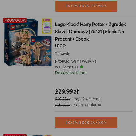
DODAJ DO KOSZYKA
PROMOCJA
Lego Klocki Harry Potter - Zgredek
Skrzat Domowy (76421) Klocki Na
Prezent + Ebook
LEGO
Zabawki
Przewidywana wysyłka:
w 1 dzień rob.
Dostawa za darmo
229,99 zł
249,99 zł
- najniższa cena
249,99 zł
- cena regularna
DODAJ DO KOSZYKA