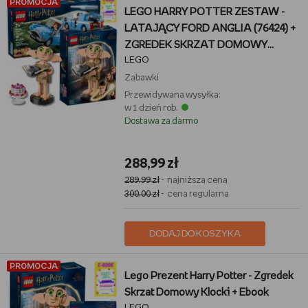
PROMOCJA
LEGO HARRY POTTER ZESTAW -
LATAJĄCY FORD ANGLIA (76424) +
ZGREDEK SKRZAT DOMOWY
LEGO
(76421) + EBOOK
Zabawki
Przewidywana wysyłka:
w 1 dzień rob.
Dostawa za darmo
288,99 zł
289,99 zł
- najniższa cena
300,00 zł
- cena regularna
DODAJ DO KOSZYKA
PROMOCJA
Lego Prezent Harry Potter - Zgredek
Skrzat Domowy Klocki + Ebook
LEGO