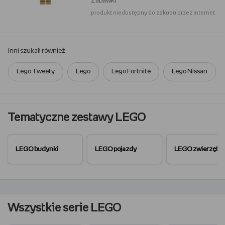
Zabawki
produkt niedostępny do zakupu przez internet
Inni szukali również
Lego Tweety
Lego
Lego Fortnite
Lego Nissan
Tematyczne zestawy LEGO
LEGO budynki
LEGO pojazdy
LEGO zwierzęta
Wszystkie serie LEGO