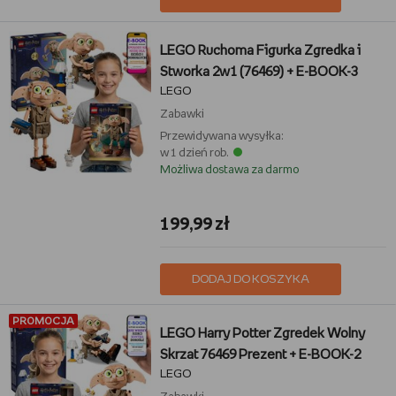
LEGO Ruchoma Figurka Zgredka i
Stworka 2w1 (76469) + E-BOOK-3
LEGO
Zabawki
Przewidywana wysyłka:
w 1 dzień rob.
Możliwa dostawa za darmo
199,99 zł
DODAJ DO KOSZYKA
PROMOCJA
LEGO Harry Potter Zgredek Wolny
Skrzat 76469 Prezent + E-BOOK-2
LEGO