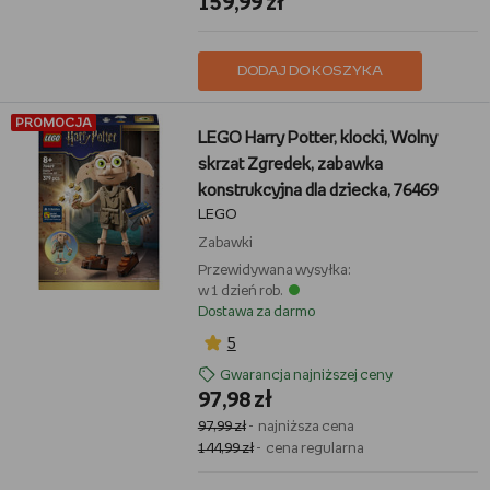
159,99 zł
DODAJ DO KOSZYKA
PROMOCJA
LEGO Harry Potter, klocki, Wolny
skrzat Zgredek, zabawka
konstrukcyjna dla dziecka, 76469
LEGO
Zabawki
Przewidywana wysyłka:
w 1 dzień rob.
Dostawa za darmo
5
Gwarancja najniższej ceny
97,98 zł
97,99 zł
- najniższa cena
144,99 zł
- cena regularna