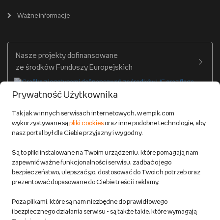
Cennik dostawy
Ważne informacje
Zakupy hurtowe
Dostępne środki
Warunki dostawy
Twój profil
Nasze projekty dofinansowane
Warunki dostawy do salonów Empik
ze środków Funduszy Europejskich
Formy płatności
Prywatność Użytkownika
Zwroty
Tak jak w innych serwisach internetowych, w empik.com
wykorzystywane są
pliki cookies
oraz inne podobne technologie, aby
Do 100 zł na pierwsze zakupy w aplikacji. Pobierz i
nasz portal był dla Ciebie przyjazny i wygodny.
korzystaj z kodów zniżkowych.
Reklamacje
Dowiedz się więcej
Są to pliki instalowane na Twoim urządzeniu, które pomagają nam
Regulamin empik.com
zapewnić ważne funkcjonalności serwisu, zadbać o jego
bezpieczeństwo, ulepszać go, dostosować do Twoich potrzeb oraz
prezentować dopasowane do Ciebie treści i reklamy.
Pozostałe Regulaminy Empiku
Poza plikami, które są nam niezbędne do prawidłowego
Polityka prywatności empik.com
i bezpiecznego działania serwisu - są także takie, które wymagają