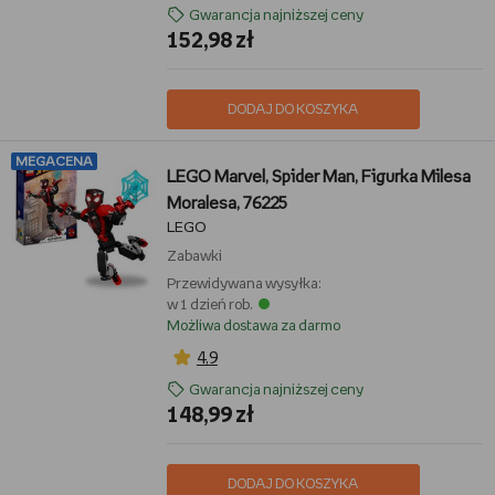
Gwarancja najniższej ceny
152,98 zł
DODAJ DO KOSZYKA
MEGACENA
LEGO Marvel, Spider Man, Figurka Milesa
Moralesa, 76225
LEGO
Zabawki
Przewidywana wysyłka:
w 1 dzień rob.
Możliwa dostawa za darmo
4,9
Gwarancja najniższej ceny
148,99 zł
DODAJ DO KOSZYKA