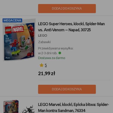
DODAJ DO KOSZYKA
MEGACENA
LEGO Super Heroes, klocki, Spider-Man
vs. Anti-Venom — Napad, 30725
LEGO
Zabawki
Przewidywana wysyłka:
w 2-3 dni rob.
Dostawa za darmo
5
21,99 zł
DODAJ DO KOSZYKA
LEGO Marvel, klocki, Epicka bitwa: Spider-
Man kontra Sandman, 76334