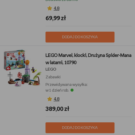
4,8
69,99 zł
DODAJ DO KOSZYKA
LEGO Marvel, klocki, Drużyna Spider-Mana
w latarni, 10790
LEGO
Zabawki
Przewidywana wysyłka:
w 1 dzień rob.
4,8
389,00 zł
DODAJ DO KOSZYKA