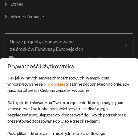
Pomoc
Karty prezentowe
Empik Selfpublishing
Biznes
Produkty cyfrowe
Cennik dostawy
Ważne informacje
Zakupy hurtowe
Dostępne środki
Warunki dostawy
Twój profil
Nasze projekty dofinansowane
Warunki dostawy do salonów Empik
ze środków Funduszy Europejskich
Formy płatności
Prywatność Użytkownika
Zwroty
Tak jak w innych serwisach internetowych, w empik.com
wykorzystywane są
pliki cookies
oraz inne podobne technologie, aby
Do 100 zł na pierwsze zakupy w aplikacji. Pobierz i
nasz portal był dla Ciebie przyjazny i wygodny.
korzystaj z kodów zniżkowych.
Reklamacje
Dowiedz się więcej
Są to pliki instalowane na Twoim urządzeniu, które pomagają nam
Regulamin empik.com
zapewnić ważne funkcjonalności serwisu, zadbać o jego
bezpieczeństwo, ulepszać go, dostosować do Twoich potrzeb oraz
prezentować dopasowane do Ciebie treści i reklamy.
Pozostałe Regulaminy Empiku
Poza plikami, które są nam niezbędne do prawidłowego