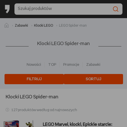
Zabawki
Klocki LEGO
LEGO Spider-man
Klocki LEGO Spider-man
Nowości
TOP
Promocje
Zabawki
FILTRUJ
SORTUJ
Klocki LEGO Spider-man
127 produktów według od najnowszych
LEGO Marvel, klocki, Epickie starcie: