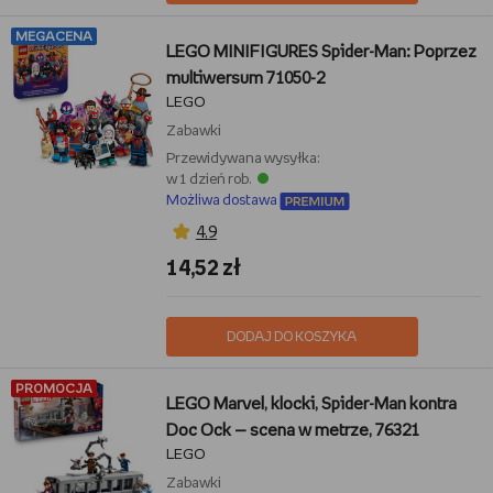
MEGACENA
LEGO MINIFIGURES Spider-Man: Poprzez
multiwersum 71050-2
LEGO
Zabawki
Przewidywana wysyłka:
w 1 dzień rob.
Możliwa dostawa
4,9
14,52 zł
DODAJ DO KOSZYKA
PROMOCJA
LEGO Marvel, klocki, Spider-Man kontra
Doc Ock — scena w metrze, 76321
LEGO
Zabawki