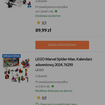
Zabawki
Przewidywana wysyłka:
w 1 dzień rob.
Dostawa za darmo
4,9
89,99 zł
DODAJ DO KOSZYKA
MEGACENA
LEGO Marvel Spider-Man, Kalendarz
adwentowy 2024, 76293
LEGO
Zabawki
Przewidywana wysyłka:
w 2 dni rob.
Możliwa dostawa za darmo
4,8
Gwarancja najniższej ceny