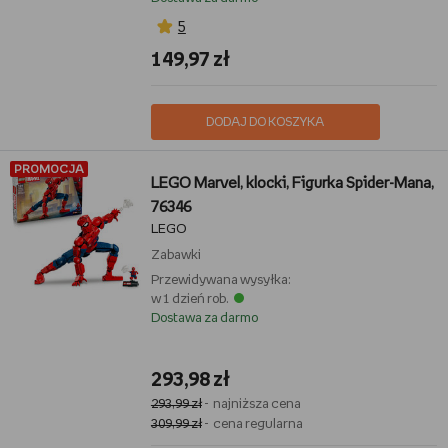
5
149,97 zł
DODAJ DO KOSZYKA
PROMOCJA
LEGO Marvel, klocki, Figurka Spider-Mana,
76346
LEGO
Zabawki
Przewidywana wysyłka:
w 1 dzień rob.
Dostawa za darmo
293,98 zł
293,99 zł
- najniższa cena
309,99 zł
- cena regularna