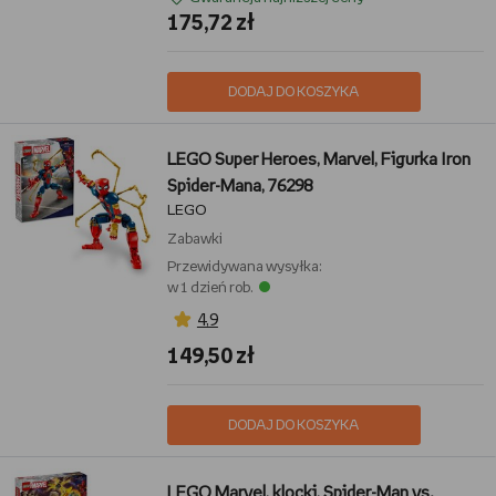
175,72 zł
DODAJ DO KOSZYKA
LEGO Super Heroes, Marvel, Figurka Iron
Spider-Mana, 76298
LEGO
Zabawki
Przewidywana wysyłka:
w 1 dzień rob.
4,9
149,50 zł
DODAJ DO KOSZYKA
LEGO Marvel, klocki, Spider-Man vs.