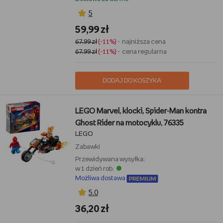
5
59,99 zł
67,99 zł
(-11%)
- najniższa cena
67,99 zł
(-11%)
- cena regularna
DODAJ DO KOSZYKA
LEGO Marvel, klocki, Spider-Man kontra
Ghost Rider na motocyklu, 76335
LEGO
Zabawki
Przewidywana wysyłka:
w 1 dzień rob.
Możliwa dostawa
5,0
36,20 zł