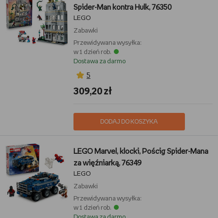
Spider-Man kontra Hulk, 76350
LEGO
Zabawki
Przewidywana wysyłka:
w 1 dzień rob.
Dostawa za darmo
5
309,20 zł
DODAJ DO KOSZYKA
LEGO Marvel, klocki, Pościg Spider-Mana
za więźniarką, 76349
LEGO
Zabawki
Przewidywana wysyłka:
w 1 dzień rob.
Dostawa za darmo