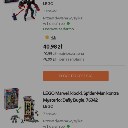
LEGO
Zabawki
Przewidywana wysyłka:
w 1 dzień rob.
Dostawa za darmo
4,8
40,98 zł
40,99 zł
- najniższa cena
48,99 zł
- cena regularna
DODAJ DO KOSZYKA
LEGO Marvel, klocki, Spider-Man kontra
Mysterio: Daily Bugle, 76342
LEGO
Zabawki
Przewidywana wysyłka:
w 1 dzień rob.