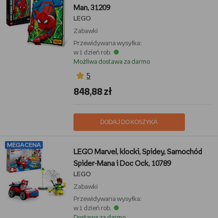
Man, 31209
LEGO
Zabawki
Przewidywana wysyłka:
w 1 dzień rob.
Możliwa dostawa za darmo
5
848,88 zł
DODAJ DO KOSZYKA
MEGACENA
LEGO Marvel, klocki, Spidey, Samochód
Spider-Mana i Doc Ock, 10789
LEGO
Zabawki
Przewidywana wysyłka:
w 1 dzień rob.
Dostawa za darmo