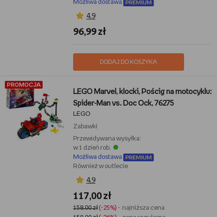
Możliwa dostawa
4,9
96,99 zł
DODAJ DO KOSZYKA
PROMOCJA
LEGO Marvel, klocki, Pościg na motocyklu:
Spider-Man vs. Doc Ock, 76275
LEGO
Zabawki
Przewidywana wysyłka:
w 1 dzień rob.
Możliwa dostawa
Również w outlecie
4,9
117,00 zł
158,00 zł
(-25%)
- najniższa cena