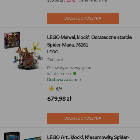
159,00 zł
(-26%)
- cena regularna
DODAJ DO KOSZYKA
LEGO Marvel, klocki, Ostateczne starcie
Spider-Mana, 76261
LEGO
Zabawki
Przewidywana wysyłka:
w 1 dzień rob.
Dostawa za darmo
4,9
679,98 zł
DODAJ DO KOSZYKA
LEGO Art., klocki, Niesamowity Spider-