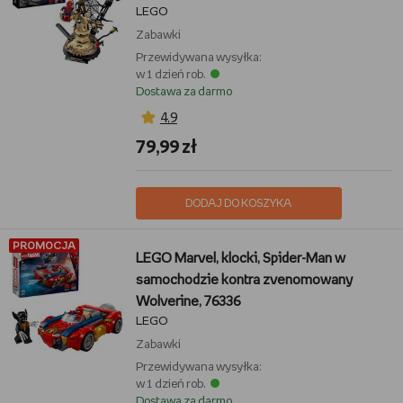
LEGO
Zabawki
Przewidywana wysyłka:
w 1 dzień rob.
Dostawa za darmo
4,9
79,99 zł
DODAJ DO KOSZYKA
PROMOCJA
LEGO Marvel, klocki, Spider-Man w
samochodzie kontra zvenomowany
Wolverine, 76336
LEGO
Zabawki
Przewidywana wysyłka:
w 1 dzień rob.
Dostawa za darmo