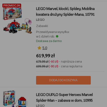
PROMOCJA
LEGO Marvel, klocki, Spidey, Mobilna
kwatera drużyny Spider-Mana, 10791
LEGO
Zabawki
Przewidywana wysyłka:
w 1 dzień rob.
Dostawa za darmo
5,0
619,99 zł
679,99 zł
(-60 zł)
- najniższa cena
699,99 zł
(-80 zł)
- cena regularna
DODAJ DO KOSZYKA
LEGO DUPLO Super Heroes Marvel
Spider-Man – zabawa w dom, 10995
LEGO