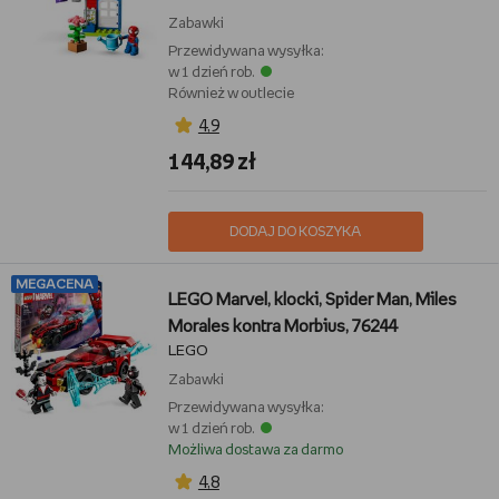
Zabawki
Przewidywana wysyłka:
w 1 dzień rob.
Również w outlecie
4,9
144,89 zł
DODAJ DO KOSZYKA
MEGACENA
LEGO Marvel, klocki, Spider Man, Miles
Morales kontra Morbius, 76244
LEGO
Zabawki
Przewidywana wysyłka:
w 1 dzień rob.
Możliwa dostawa za darmo
4,8