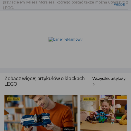
przyjacielem Milesa Moralesa, którego postać także można utworzyć z
więcej
LEGO.
Zbudowane konstrukcje mogą mieć ponad 20 cm, są w pełni ruchome i
realistycznie się poruszają. Głównym przeciwnikiem Spider-Mana jest
Venom. Wśród zestawów klocków znajduje się projekt jego postaci lub
sama głowa z ostrymi zębami i długim językiem. Dzięki figurkom z
uniwersum Spider-Mana można bawić się w odgrywanie scen z filmu lub
tworzyć nowe historie.
Niesamowity Spider-Man to propozycja zestawu klocków LEGO, z
którego można ułożyć także obrazek z podobizną bohatera. Grafika jest
wielowymiarowa – pozwala poruszać głową i palcami. Składa się z niemal
3000 klocków.
Zobacz więcej artykułów o klockach
Wszystkie artykuły
Zestawy LEGO Spider-Man
LEGO
Wśród
klocków LEGO Spider-Man
znajdują się zestawy, które
przedstawiają otoczenie znane z filmów Marvela. Producent
zaproponował ułożenie kwatery głównej Spider-Mana, jego bojowego
drona i Monster trucka, warsztat w Sanctum, relaks w kryjówce czy
Sanctum Sanctorum – dom doktora Strange’a. Można wybrać klocki
przedstawiające pojedynki z Venomem, Carnagem, Mysterio,
Sandmanem, atak na kryjówkę Spider-Mana czy bitwę Mechów.