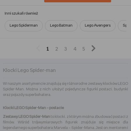
Inni szukali również
Lego Spiderman
Lego Batman
Lego Avengers
Spi


1
2
3
4
5
Klocki Lego Spider-man
W naszym asortymencie znajdują się różnorodne zestawy klocków LEGO
Spider-Man. Można z nich ułożyć pojedyncze figurki postaci, budynki
oraz pojazdy superbohatera.
Klocki LEGO Spider-Man – postacie
Zestawy LEGO Spider-Man
to klocki, z którym można zbudować postaci z
filmów. Wśród trójwymiarowych figurek znajduje się miejsce dla
legendarnego superbohatera Marvela – Spider-Mana. Jest on mentorem i