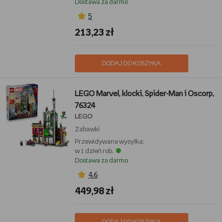
Dostawa za darmo
5
213,23 zł
DODAJ DO KOSZYKA
LEGO Marvel, klocki, Spider-Man i Oscorp,
76324
LEGO
Zabawki
Przewidywana wysyłka:
w 1 dzień rob.
Dostawa za darmo
4,6
449,98 zł