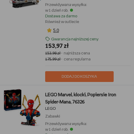
Przewidywana wysyłka:
w 1 dzień rob.
Dostawa za darmo
Również w outlecie
5,0
Gwarancja najniższej ceny
153,97 zł
153,98 zł
- najniższa cena
175,99 zł
- cena regularna
DODAJ DO KOSZYKA
LEGO Marvel, klocki, Popiersie Iron
Spider-Mana, 76326
LEGO
Zabawki
Przewidywana wysyłka:
w 1 dzień rob.