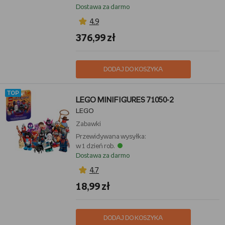
Dostawa za darmo
4,9
376,99 zł
DODAJ DO KOSZYKA
TOP
LEGO MINIFIGURES 71050-2
LEGO
Zabawki
Przewidywana wysyłka:
w 1 dzień rob.
Dostawa za darmo
4,7
18,99 zł
DODAJ DO KOSZYKA