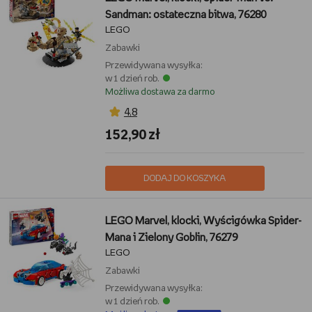
Sandman: ostateczna bitwa, 76280
LEGO
Zabawki
Przewidywana wysyłka:
w 1 dzień rob.
Możliwa dostawa za darmo
4,8
152,90 zł
DODAJ DO KOSZYKA
LEGO Marvel, klocki, Wyścigówka Spider-
Mana i Zielony Goblin, 76279
LEGO
Zabawki
Przewidywana wysyłka:
w 1 dzień rob.