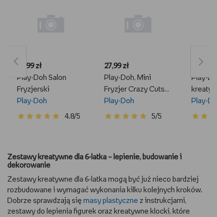
54,99 zł
27,99 zł
109,99 z
Play-Doh Salon
Play-Doh, Mini
Play-Do
Fryzjerski
Fryzjer Crazy Cuts
kreatyw
Play-Doh
E4918
Play-Doh
Noodle 
Play-D
4.8/5
5/5
Zestawy kreatywne dla 6-latka – lepienie, budowanie i
dekorowanie
Zestawy kreatywne dla 6-latka mogą być już nieco bardziej
rozbudowane i wymagać wykonania kilku kolejnych kroków.
Dobrze sprawdzają się
masy plastyczne
z instrukcjami,
zestawy do lepienia figurek oraz kreatywne klocki, które