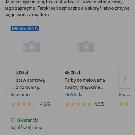
dziecko będzie mogło ozdobić twarz zawsze wtedy, kiedy
tego zapragnie. Farbki są bezpieczne dla skóry i łatwo zmywa
się je wodą z mydłem.
MEGACENA
165,00 zł
45,00 zł
55,89 zł
Zestaw startowy
Farby do malowania
Farby d
farb do twarzy,
twarzy zmywalne
twarzy,
Snazaroo
Snazaroo
farbki do ciała
DoModa
Snazar
zestaw 15 kolorów
4.0/5
4.9/5
dzieci
Gwarancja
najniższej ceny