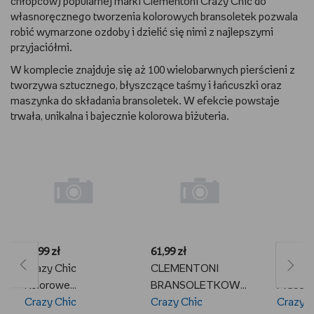
chłopców) popularnej marki Clementoni Crazy Chic do
własnoręcznego tworzenia kolorowych bransoletek pozwala
robić wymarzone ozdoby i dzielić się nimi z najlepszymi
przyjaciółmi.
W komplecie znajduje się aż 100 wielobarwnych pierścieni z
tworzywa sztucznego, błyszczące taśmy i łańcuszki oraz
maszynka do składania bransoletek. W efekcie powstaje
trwała, unikalna i bajecznie kolorowa biżuteria.
45,99 zł
61,99 zł
71,99 zł
Crazy Chic
CLEMENTONI
Crazy C
Kolorowe
BRANSOLETKOWA
Pracow
Bransoletki Zestaw
Crazy Chic
MANIA Zestaw do
Crazy Chic
Literkow
Crazy C