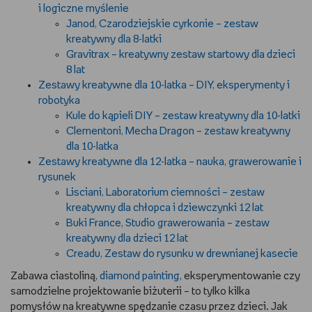
i logiczne myślenie
Janod, Czarodziejskie cyrkonie – zestaw
kreatywny dla 8-latki
Gravitrax – kreatywny zestaw startowy dla dzieci
8 lat
Zestawy kreatywne dla 10-latka – DIY, eksperymenty i
robotyka
Kule do kąpieli DIY – zestaw kreatywny dla 10-latki
Clementoni, Mecha Dragon – zestaw kreatywny
dla 10-latka
Zestawy kreatywne dla 12-latka – nauka, grawerowanie i
rysunek
Lisciani, Laboratorium ciemności – zestaw
kreatywny dla chłopca i dziewczynki 12 lat
Buki France, Studio grawerowania – zestaw
kreatywny dla dzieci 12 lat
Creadu, Zestaw do rysunku w drewnianej kasecie
Zabawa ciastoliną,
diamond painting
, eksperymentowanie czy
samodzielne projektowanie biżuterii – to tylko kilka
pomysłów na kreatywne spędzanie czasu przez dzieci. Jak