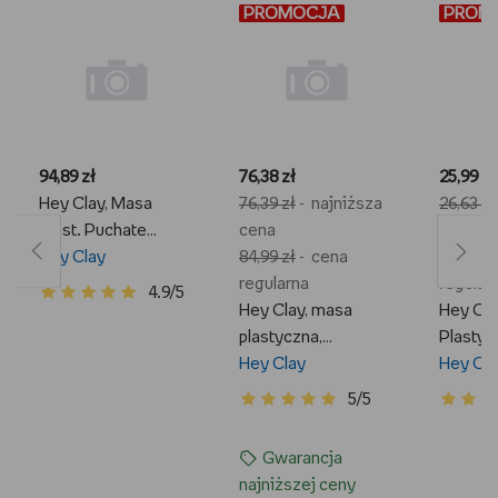
PROMOCJA
PROMOCJA
PROM
PROM
94,89 zł
76,38 zł
25,99 zł
Hey Clay, Masa
76,39 zł
- najniższa
26,63 zł
Plast. Puchate
cena
cena
Zwierzaki+Akcesoria
Hey Clay
84,99 zł
- cena
29,99 zł
regularna
regular
4.9/5
Hey Clay, masa
Hey Cl
plastyczna,
Plastyc
Jednorożce, 15pak
Hey Clay
Pierści
Hey Cla
Słodyc
5/5
Gwarancja
najniższej ceny