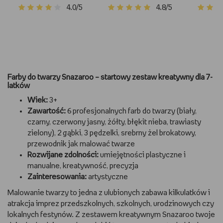
Na Prezent Dla
robienia Bransoletek
4.0/5
4.8/5
Dziewczynki +7 Lat
Przyjaźni 7+
Clementoni
Farby do twarzy Snazaroo – startowy zestaw kreatywny dla 7-
latków
Wiek:
3+
Zawartość:
6 profesjonalnych farb do twarzy (biały,
czarny, czerwony jasny, żółty, błękit nieba, trawiasty
zielony), 2 gąbki, 3 pędzelki, srebrny żel brokatowy,
przewodnik jak malować twarze
Rozwijane zdolności:
umiejętności plastyczne i
manualne, kreatywność, precyzja
Zainteresowania:
artystyczne
Malowanie twarzy to jedna z ulubionych zabawa kilkulatków i
atrakcja imprez przedszkolnych, szkolnych, urodzinowych czy
lokalnych festynów. Z zestawem kreatywnym Snazaroo twoje