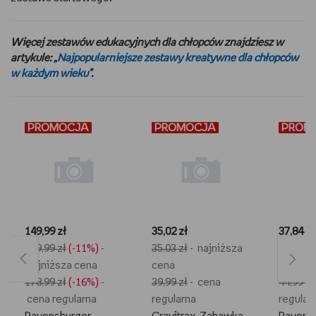
Więcej zestawów edukacyjnych dla chłopców znajdziesz w
artykule: „
Najpopularniejsze zestawy kreatywne dla chłopców
w każdym wieku
”.
PROMOCJA
PROMOCJA
PROMOCJA
PROMOCJA
PROM
PROM
149,99 zł
35,02 zł
37,84 zł
169,99 zł
(-11%)
-
35,03 zł
- najniższa
37,85 zł
najniższa cena
cena
cena
178,99 zł
(-16%)
-
39,99 zł
- cena
44,99 zł
cena regularna
regularna
regular