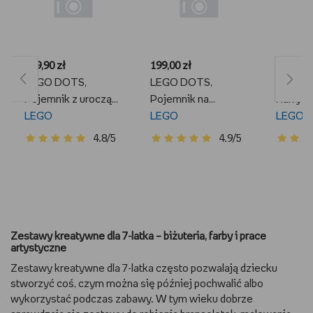
189,90 zł
199,00 zł
175,88 z
LEGO DOTS,
LEGO DOTS,
LEGO D
Pojemnik z uroczą
Pojemnik na
Harry P
pandą, 41959
LEGO
długopisy w
LEGO
na biurk
LEGO
kształcie Hedwigi,
Hogwart
4.8/5
4.9/5
41809
Zestawy kreatywne dla 7-latka – biżuteria, farby i prace
artystyczne
Zestawy kreatywne dla 7-latka często pozwalają dziecku
stworzyć coś, czym można się później pochwalić albo
wykorzystać podczas zabawy. W tym wieku dobrze