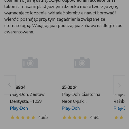
dbaniem o jamę ustną. Dzięki odpowiednim akcesoriom i
tubom z masami plastycznymi dziecko może tworzyć zęby
wymagające leczenia, wkładać plomby, a nawet borować i
wiercić, poznając przy tym zagadnienia związane ze
stomatologią. Wciągająca i pouczająca zabawa na długi czas
gwarantowana.
67,89 zł
35,00 zł
35,00 zł
Play-Doh, Zestaw
Play-Doh, ciastolina
Play-Do
Dentysta, F1259
Neon 8-pak,
Rainbow
Play-Doh
E5044/E5063
Play-Doh
E5044/
Play-D
4.8/5
4.8/5