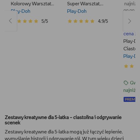
Kolorowy Warsztat,
Super Warsztat,
najniżs
Zestaw Z
Play-Doh
F3638
Play-Doh
99,99 zł
Akcesoriami
cena re
5/5
4.9/5
50,39 zł
cena z
Play-Do
Ciastol
Weteryn
Play-D
Gwar
najniżs
Zestawy kreatywne dla 5-latka – ciastolina i odgrywanie
scenek
Zestawy kreatywne dla 5-latka mogą już łączyć lepienie,
wymyślanie historii i odgrywanie ról. W tym wieku dzieci