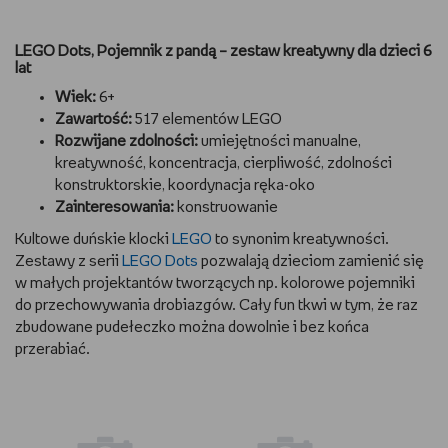
LEGO Dots, Pojemnik z pandą – zestaw kreatywny dla dzieci 6
lat
Wiek:
6+
Zawartość:
517 elementów LEGO
Rozwijane zdolności:
umiejętności manualne,
kreatywność, koncentracja, cierpliwość, zdolności
konstruktorskie, koordynacja ręka-oko
Zainteresowania:
konstruowanie
Kultowe duńskie klocki
LEGO
to synonim kreatywności.
Zestawy z serii
LEGO Dots
pozwalają dzieciom zamienić się
w małych projektantów tworzących np. kolorowe pojemniki
do przechowywania drobiazgów. Cały fun tkwi w tym, że raz
zbudowane pudełeczko można dowolnie i bez końca
przerabiać.