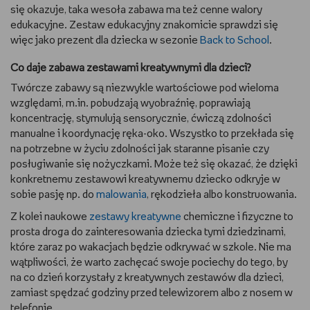
się okazuje, taka wesoła zabawa ma też cenne walory
edukacyjne. Zestaw edukacyjny znakomicie sprawdzi się
więc jako prezent dla dziecka w sezonie
Back to School
.
Co daje zabawa zestawami kreatywnymi dla dzieci?
Twórcze zabawy są niezwykle wartościowe pod wieloma
względami, m.in. pobudzają wyobraźnię, poprawiają
koncentrację, stymulują sensorycznie, ćwiczą zdolności
manualne i koordynację ręka-oko. Wszystko to przekłada się
na potrzebne w życiu zdolności jak staranne pisanie czy
posługiwanie się nożyczkami. Może też się okazać, że dzięki
konkretnemu zestawowi kreatywnemu dziecko odkryje w
sobie pasję np. do
malowania
, rękodzieła albo konstruowania.
Z kolei naukowe
zestawy kreatywne
chemiczne i fizyczne to
prosta droga do zainteresowania dziecka tymi dziedzinami,
które zaraz po wakacjach będzie odkrywać w szkole. Nie ma
wątpliwości, że warto zachęcać swoje pociechy do tego, by
na co dzień korzystały z kreatywnych zestawów dla dzieci,
zamiast spędzać godziny przed telewizorem albo z nosem w
telefonie.