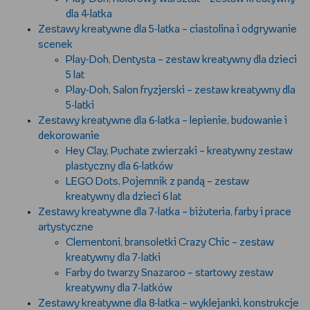
dla 4-latka
WSZYSTKO O LEGO
Zestawy kreatywne dla 5-latka – ciastolina i odgrywanie
scenek
REDAKCJA
Play-Doh, Dentysta – zestaw kreatywny dla dzieci
5 lat
WYDARZENIA
Play-Doh, Salon fryzjerski – zestaw kreatywny dla
5-latki
Zestawy kreatywne dla 6-latka – lepienie, budowanie i
POD PATRONATEM EMPIKU
dekorowanie
Hey Clay, Puchate zwierzaki – kreatywny zestaw
plastyczny dla 6-latków
LEGO Dots, Pojemnik z pandą – zestaw
kreatywny dla dzieci 6 lat
Zestawy kreatywne dla 7-latka – biżuteria, farby i prace
artystyczne
Clementoni, bransoletki Crazy Chic – zestaw
kreatywny dla 7-latki
Farby do twarzy Snazaroo – startowy zestaw
kreatywny dla 7-latków
Zestawy kreatywne dla 8-latka – wyklejanki, konstrukcje