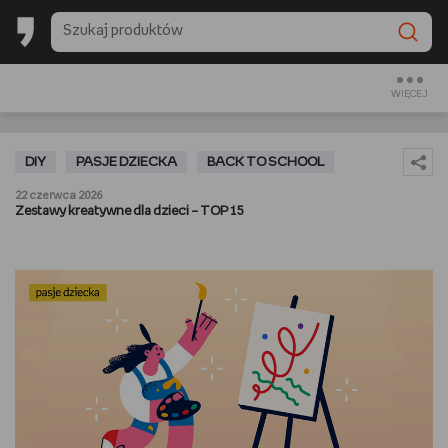
BACK TO SCHOOL
CZYTAM
WIĘCEJ
OGLĄDAM
DIY
PASJE DZIECKA
BACK TO SCHOOL
SŁUCHAM
22 czerwca 2026
Zestawy kreatywne dla dzieci – TOP 15
RANKINGI
BACK TO SCHOOL
PREZENTOWNIKI
DIY
GOTUJĘ