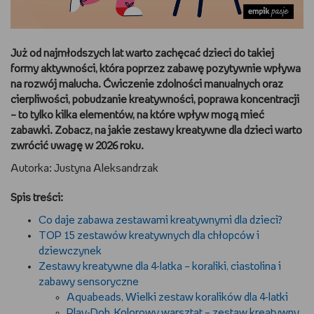
DBAM O URODĘ
Już od najmłodszych lat warto zachęcać dzieci do takiej
TRENUJĘ
formy aktywności, która poprzez zabawę pozytywnie wpływa
na rozwój malucha. Ćwiczenie zdolności manualnych oraz
URZĄDZAM I DEKORUJĘ
cierpliwości, pobudzanie kreatywności, poprawa koncentracji
– to tylko kilka elementów, na które wpływ mogą mieć
MAM ZWIERZĘTA
zabawki. Zobacz, na jakie zestawy kreatywne dla dzieci warto
zwrócić uwagę w 2026 roku.
PASJE DZIECKA
Autorka:
Justyna Aleksandrzak
GRAM
Spis treści:
Co daje zabawa zestawami kreatywnymi dla dzieci?
RYSUJĘ
TOP 15 zestawów kreatywnych dla chłopców i
dziewczynek
PORADNIKI
Zestawy kreatywne dla 4-latka – koraliki, ciastolina i
zabawy sensoryczne
Aquabeads, Wielki zestaw koralików dla 4-latki
WYWIADY
Play-Doh, Kolorowy warsztat – zestaw kreatywny