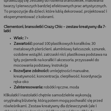
sprawdzają się zestawy do robienia bransoletek, malowania
twarzy i pierwszych bardziej efektownych prac artystycznych.
To propozycje dla dzieci, które lubią dekorować, projektować i
eksperymentować z kolorami.
Clementoni, bransoletki Crazy Chic – zestaw kreatywny dla 7-
latki
Wiek:
7+
Zawartość:
ponad 100 plastikowych koralików, 30
metalowych pierścieni, aluminiowy łańcuszek, sznurek,
ozdobne wstążki, zatrzaski nici, plastikowa podstawa na
igły, pojemnik na koraliki i akcesoria, przyssawki do
mocowania podstawy, instrukcja
Rozwijane zdolności:
umiejętności manualne,
kreatywność, koncentracja, cierpliwość, koordynacja
ręka-oko
Zainteresowania:
robótki ręczne, moda
Kilkulatki i nastolatki chętnie samodzielnie wykonują
oryginalną biżuterię, którą potem mogą pochwalić się przed
rówieśnikami. Zestaw kreatywny dla dziewczynek (ale i