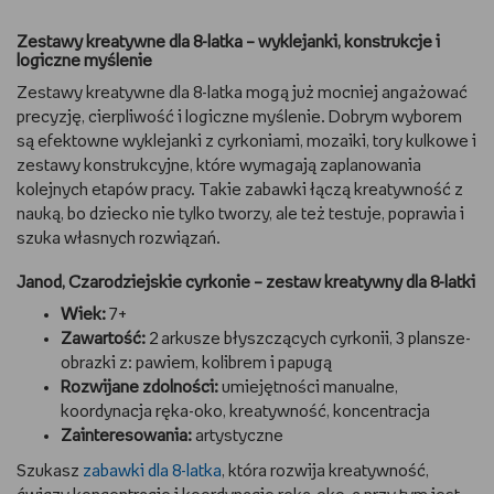
Zestawy kreatywne dla 8-latka – wyklejanki, konstrukcje i
logiczne myślenie
Zestawy kreatywne dla 8-latka mogą już mocniej angażować
precyzję, cierpliwość i logiczne myślenie. Dobrym wyborem
są efektowne wyklejanki z cyrkoniami, mozaiki, tory kulkowe i
zestawy konstrukcyjne, które wymagają zaplanowania
kolejnych etapów pracy. Takie zabawki łączą kreatywność z
nauką, bo dziecko nie tylko tworzy, ale też testuje, poprawia i
szuka własnych rozwiązań.
Janod, Czarodziejskie cyrkonie – zestaw kreatywny dla 8-latki
Wiek:
7+
Zawartość:
2 arkusze błyszczących cyrkonii, 3 plansze-
obrazki z: pawiem, kolibrem i papugą
Rozwijane zdolności:
umiejętności manualne,
koordynacja ręka-oko, kreatywność, koncentracja
Zainteresowania:
artystyczne
Szukasz
zabawki dla 8-latka
, która rozwija kreatywność,