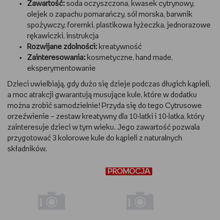
Zawartość:
soda oczyszczona, kwasek cytrynowy,
olejek o zapachu pomarańczy, sól morska, barwnik
spożywczy, foremki, plastikowa łyżeczka, jednorazowe
rękawiczki, instrukcja
Rozwijane zdolności:
kreatywność
Zainteresowania:
kosmetyczne, hand made,
eksperymentowanie
Dzieci uwielbiają, gdy dużo się dzieje podczas długich kąpieli,
a moc atrakcji gwarantują musujące kule, które w dodatku
można zrobić samodzielnie! Przyda się do tego Cytrusowe
orzeźwienie – zestaw kreatywny dla 10-latki i 10-latka, który
zainteresuje dzieci w tym wieku. Jego zawartość pozwala
przygotować 3 kolorowe kule do kąpieli z naturalnych
składników.
PROMOCJA
PROMOCJA