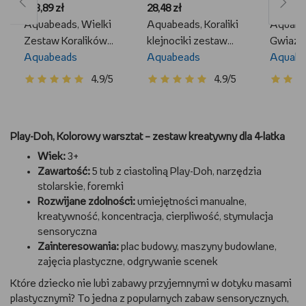
123,89 zł
28,48 zł
38,87 zł
Aquabeads, Wielki
Aquabeads, Koraliki
Aquabea
Zestaw Koralików
klejnociki zestaw
Gwiazdk
Aquabeads, 2400x
Aquabeads
uzupełniajacy, 800x
Aquabeads
zestaw
Aquabe
korailków, 31502
koralików 31520
uzupełn
4.9/5
4.9/5
koralik
kreatyw
koralik
Play-Doh, Kolorowy warsztat – zestaw kreatywny dla 4-latka
Wiek:
3+
Zawartość:
5 tub z ciastoliną Play-Doh, narzędzia
stolarskie, foremki
Rozwijane zdolności:
umiejętności manualne,
kreatywność, koncentracja, cierpliwość, stymulacja
sensoryczna
Zainteresowania:
plac budowy, maszyny budowlane,
zajęcia plastyczne, odgrywanie scenek
Które dziecko nie lubi zabawy przyjemnymi w dotyku masami
plastycznymi? To jedna z popularnych zabaw sensorycznych,