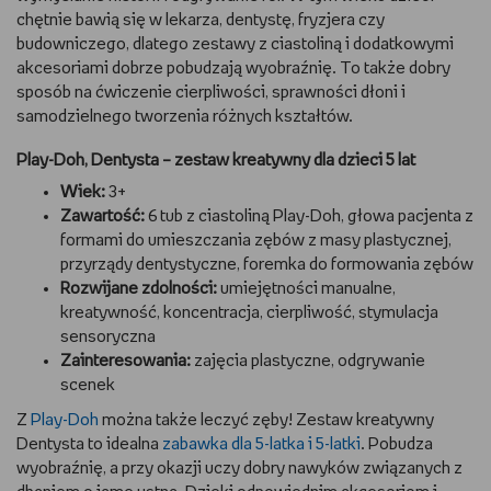
chętnie bawią się w lekarza, dentystę, fryzjera czy
budowniczego, dlatego zestawy z ciastoliną i dodatkowymi
akcesoriami dobrze pobudzają wyobraźnię. To także dobry
sposób na ćwiczenie cierpliwości, sprawności dłoni i
samodzielnego tworzenia różnych kształtów.
Play-Doh, Dentysta – zestaw kreatywny dla dzieci 5 lat
Wiek:
3+
Zawartość:
6 tub z ciastoliną Play-Doh, głowa pacjenta z
formami do umieszczania zębów z masy plastycznej,
przyrządy dentystyczne, foremka do formowania zębów
Rozwijane zdolności:
umiejętności manualne,
kreatywność, koncentracja, cierpliwość, stymulacja
sensoryczna
Zainteresowania:
zajęcia plastyczne, odgrywanie
scenek
Z
Play-Doh
można także leczyć zęby! Zestaw kreatywny
Dentysta to idealna
zabawka dla 5-latka i 5-latki
. Pobudza
wyobraźnię, a przy okazji uczy dobry nawyków związanych z