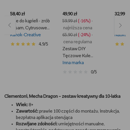
58,40 zł
49,90 zł
32,99 zł
Kule do kąpieli - zrób
59,99 zł
(-16%)
-
Clement
to sam, Cytrusowe
najniższa cena
Morski
orzeźwienie,
Ranok-Creative
65,90 zł
(-24%)
-
zestaw kreatywny
cena regularna
4.9/5
Zestaw DIY
Tęczowe Kule
Musujące do Kąpieli
Inna marka
Dla Dzieci Zrób to
0/5
Sam Prezent
Clementoni, Mecha Dragon – zestaw kreatywny dla 10-latka
Wiek:
8+
Zawartość:
prawie 100 części do montażu, instrukcja,
bezpłatna aplikacja sterująca
Rozwijane zdolności:
umiejętności manualne,