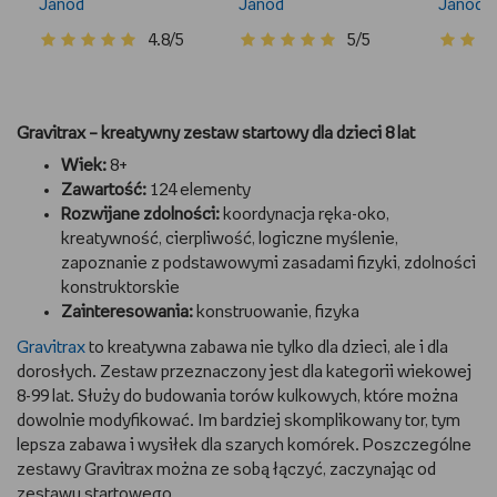
Czarodziejskie
Janod
Kryształki
Janod
Smoki
Janod
Cyrkonie Piękne
Medaliony
4.8/5
5/5
Ptaki
Gravitrax – kreatywny zestaw startowy dla dzieci 8 lat
Wiek:
8+
Zawartość:
124 elementy
Rozwijane zdolności:
koordynacja ręka-oko,
kreatywność, cierpliwość, logiczne myślenie,
zapoznanie z podstawowymi zasadami fizyki, zdolności
konstruktorskie
Zainteresowania:
konstruowanie, fizyka
Gravitrax
to kreatywna zabawa nie tylko dla dzieci, ale i dla
dorosłych. Zestaw przeznaczony jest dla kategorii wiekowej
8-99 lat. Służy do budowania torów kulkowych, które można
dowolnie modyfikować. Im bardziej skomplikowany tor, tym
lepsza zabawa i wysiłek dla szarych komórek. Poszczególne
zestawy Gravitrax można ze sobą łączyć, zaczynając od
zestawu startowego.