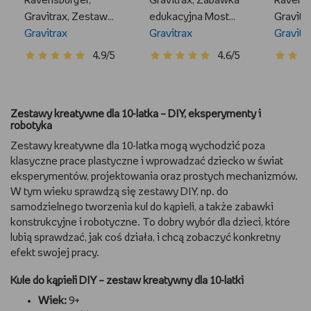
Ravensburger,
Gravitrax, Zabawka
Ravensb
Gravitrax, Zestaw
edukacyjna Most
Gravitr
Startowy
Gravitrax
linowy dodatek
Gravitrax
Skocze
Gravitr
4.9/5
4.6/5
Zestawy kreatywne dla 10-latka – DIY, eksperymenty i
robotyka
Zestawy kreatywne dla 10-latka mogą wychodzić poza
klasyczne prace plastyczne i wprowadzać dziecko w świat
eksperymentów, projektowania oraz prostych mechanizmów.
W tym wieku sprawdzą się zestawy DIY, np. do
samodzielnego tworzenia kul do kąpieli, a także zabawki
konstrukcyjne i robotyczne. To dobry wybór dla dzieci, które
lubią sprawdzać, jak coś działa, i chcą zobaczyć konkretny
efekt swojej pracy.
Kule do kąpieli DIY – zestaw kreatywny dla 10-latki
Wiek:
9+