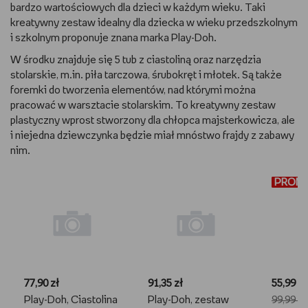
bardzo wartościowych dla dzieci w każdym wieku. Taki
kreatywny zestaw idealny dla dziecka w wieku przedszkolnym
i szkolnym proponuje znana marka Play-Doh.
W środku znajduje się 5 tub z ciastoliną oraz narzędzia
stolarskie, m.in. piła tarczowa, śrubokręt i młotek. Są także
foremki do tworzenia elementów, nad którymi można
pracować w warsztacie stolarskim. To kreatywny zestaw
plastyczny wprost stworzony dla chłopca majsterkowicza, ale
i niejedna dziewczynka będzie miał mnóstwo frajdy z zabawy
nim.
PROM
PROM
77,90 zł
91,35 zł
55,99 zł
Play-Doh, Ciastolina
Play-Doh, zestaw
99,99 zł