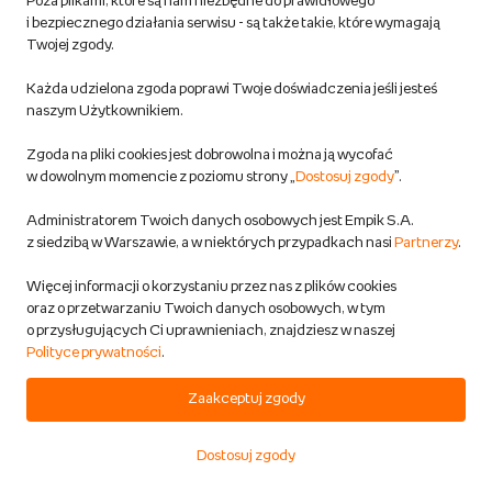
Rozwijane zdolności:
logiczne myślenie, stymulacja
Poza plikami, które są nam niezbędne do prawidłowego
i bezpiecznego działania serwisu - są także takie, które wymagają
sensoryczna, podstawy nauki
Twojej zgody.
Zainteresowania:
eksperymenty
Seria I’m a Genius marki Lisciani to szereg zestawów
Każda udzielona zgoda poprawi Twoje doświadczenia jeśli jesteś
kreatywnych dla dzieci o różnej tematyce, wciągających
naszym Użytkownikiem.
maluchy do świata nauki i zabawy. Laboratorium ciemności
Zgoda na pliki cookies jest dobrowolna i można ją wycofać
pozwala wykonywać eksperymenty związane ze światłem.
w dowolnym momencie z poziomu strony „
Dostosuj zgody
”.
W przystępny sposób dziecko ma szansę przyswoić cenną
wiedzę.
Administratorem Twoich danych osobowych jest Empik S.A.
z siedzibą w Warszawie, a w niektórych przypadkach nasi
Partnerzy
.
Więcej informacji o korzystaniu przez nas z plików cookies
oraz o przetwarzaniu Twoich danych osobowych, w tym
o przysługujących Ci uprawnieniach, znajdziesz w naszej
Polityce prywatności
.
Zaakceptuj zgody
69,99 zł
78,99 zł
68,99 zł
Lisciani,
Lisciani, Zestaw
Lisciani
Dostosuj zgody
laboratorium
naukowy Im a
laborat
Start
Kategorie
Koszyk
Ulubione
Konto