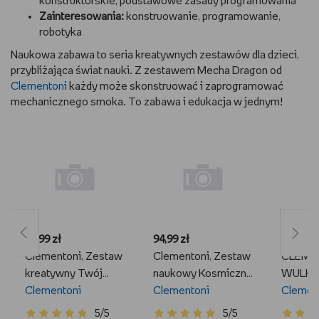
konstruktorskie, podstawowe zasady programowania
Zainteresowania:
konstruowanie, programowanie,
robotyka
Naukowa zabawa to seria kreatywnych zestawów dla dzieci,
przybliżająca świat nauki. Z zestawem Mecha Dragon od
Clementoni
każdy może skonstruować i zaprogramować
mechanicznego smoka. To zabawa i edukacja w jednym!
92,99 zł
94,99 zł
45,15 zł
Clementoni, Zestaw
Clementoni, Zestaw
CLEME
kreatywny Twój
naukowy Kosmiczne
WULKA
mechaniczny Smok
Clementoni
Eksperymenty
Clementoni
stwórz
Clemen
Malucha
Wulkan
5/5
5/5