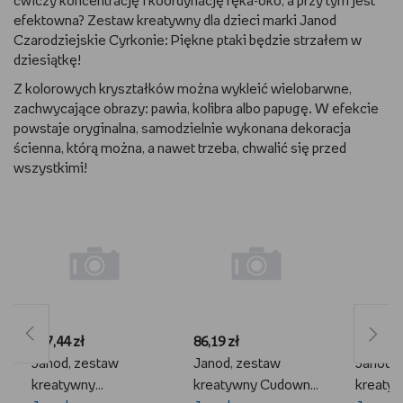
ćwiczy koncentrację i koordynację ręka-oko, a przy tym jest
efektowna? Zestaw kreatywny dla dzieci marki Janod
Czarodziejskie Cyrkonie: Piękne ptaki będzie strzałem w
dziesiątkę!
Z kolorowych kryształków można wykleić wielobarwne,
zachwycające obrazy: pawia, kolibra albo papugę. W efekcie
powstaje oryginalna, samodzielnie wykonana dekoracja
ścienna, którą można, a nawet trzeba, chwalić się przed
wszystkimi!
107,44 zł
86,19 zł
59,00 zł
Janod, zestaw
Janod, zestaw
Janod,
kreatywny
kreatywny Cudowne
kreaty