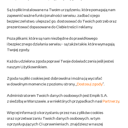
korzystaj z kodów zniżkowych.
Reklamacje
Dowiedz się więcej
Są to pliki instalowane na Twoim urządzeniu, które pomagają nam
Regulamin empik.com
zapewnić ważne funkcjonalności serwisu, zadbać o jego
bezpieczeństwo, ulepszać go, dostosować do Twoich potrzeb oraz
prezentować dopasowane do Ciebie treści i reklamy.
Pozostałe Regulaminy Empiku
Poza plikami, które są nam niezbędne do prawidłowego
Polityka prywatności empik.com
i bezpiecznego działania serwisu - są także takie, które wymagają
Twojej zgody.
Informacje związane z Aktem o Usługach Cyfrowych i zgłaszaniem
Każda udzielona zgoda poprawi Twoje doświadczenia jeśli jesteś
produktów niebezpiecznych
naszym Użytkownikiem.
Zgoda na pliki cookies jest dobrowolna i można ją wycofać
Dostosuj zgody
w dowolnym momencie z poziomu strony „
Dostosuj zgody
”.
Polityka prywatności empik
Administratorem Twoich danych osobowych jest Empik S.A.
z siedzibą w Warszawie, a w niektórych przypadkach nasi
Partnerzy
.
Raty
Więcej informacji o korzystaniu przez nas z plików cookies
oraz o przetwarzaniu Twoich danych osobowych, w tym
Raty u partnerów Empiku
o przysługujących Ci uprawnieniach, znajdziesz w naszej