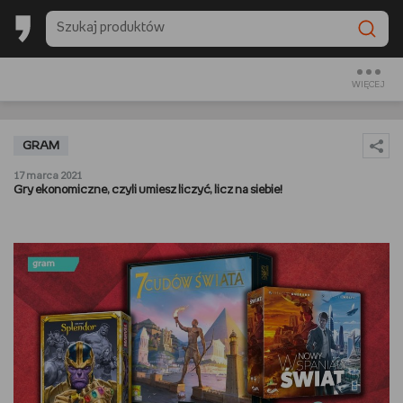
BACK TO SCHOOL
CZYTAM
WIĘCEJ
OGLĄDAM
GRAM
SŁUCHAM
17 marca 2021
Gry ekonomiczne, czyli umiesz liczyć, licz na siebie!
RANKINGI
BACK TO SCHOOL
PREZENTOWNIKI
DIY
GOTUJĘ