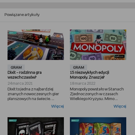
Powiązane artykuły
GRAM
GRAM
Dixit – rodzinna gra
15 niezwykłych edycji
wszechczasów?
Monopoly. Znasz je?
24 marca 2021
18 marca 2022
Dixit to jedna z najbardziej
Monopoly powstało w Stanach
znanych nowoczesnych gier
Zjednoczonych w czasach
planszowych na świecie. ...
Wielkiego Kryzysu. Mimo ...
Więcej
Więcej