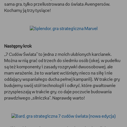
sama gra, tylko przeilustrowana do świata Avengersów.
Kochamy ją trzy tysiące!
Następny krok
„7 Cudów Świata” to jedna z moich ulubionych karcianek.
Można w nią grać od trzech do siedmiu osób (okej, w pudełku
są też komponenty i zasady rozgrywki dwuosobowej, ale
mam wrażenie, że to wariant wciśnięty nieco na siłę i nie
oddający wspaniałego ducha pełnej kampanii). W trakcie gry
budujemy swój stół technologii i odkryć, które gwałtownie
przyspieszają w trakcie gry, co daje poczucie budowania
prawdziwego „silniczka”. Naprawdę warto!