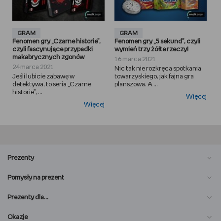
GRAM
GRAM
Fenomen gry „Czarne historie”,
Fenomen gry „5 sekund”, czyli
czyli fascynujące przypadki
wymień trzy żółte rzeczy!
makabrycznych zgonów
16 marca 2021
24 marca 2021
Nic tak nie rozkręca spotkania
Jeśli lubicie zabawę w
towarzyskiego, jak fajna gra
detektywa, to seria „Czarne
planszowa. A ...
historie”, ...
Więcej
Więcej
Prezenty
Pomysły na prezent
Prezenty dla…
Okazje