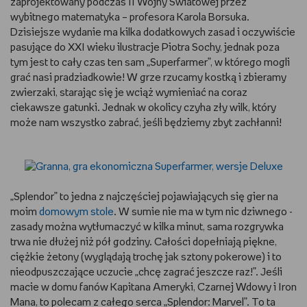
zaprojektowany podczas II Wojny Światowej przez
wybitnego matematyka – profesora Karola Borsuka.
Dzisiejsze wydanie ma kilka dodatkowych zasad i oczywiście
pasujące do XXI wieku ilustracje Piotra Sochy, jednak poza
tym jest to cały czas ten sam „Superfarmer”, w którego mogli
grać nasi pradziadkowie! W grze rzucamy kostką i zbieramy
zwierzaki, starając się je wciąż wymieniać na coraz
ciekawsze gatunki. Jednak w okolicy czyha zły wilk, który
może nam wszystko zabrać, jeśli będziemy zbyt zachłanni!
„Splendor” to jedna z najczęściej pojawiających się gier na
moim
domowym stole
. W sumie nie ma w tym nic dziwnego -
zasady można wytłumaczyć w kilka minut, sama rozgrywka
trwa nie dłużej niż pół godziny. Całości dopełniają piękne,
ciężkie żetony (wyglądają trochę jak sztony pokerowe) i to
nieodpuszczające uczucie „chcę zagrać jeszcze raz!”. Jeśli
macie w domu fanów Kapitana Ameryki, Czarnej Wdowy i Iron
Mana, to polecam z całego serca „Splendor: Marvel”. To ta