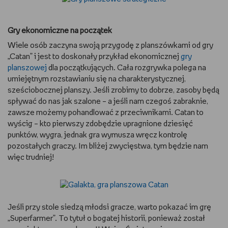
WSZYSTKO O LEGO
Gry ekonomiczne na początek
REDAKCJA
Wiele osób zaczyna swoją przygodę z planszówkami od gry
„Catan” i jest to doskonały przykład ekonomicznej
gry
WYDARZENIA
planszowej
dla początkujących. Cała rozgrywka polega na
umiejętnym rozstawianiu się na charakterystycznej,
POD PATRONATEM EMPIKU
sześciobocznej planszy. Jeśli zrobimy to dobrze, zasoby będą
spływać do nas jak szalone – a jeśli nam czegoś zabraknie,
zawsze możemy pohandlować z przeciwnikami. Catan to
wyścig – kto pierwszy zdobędzie upragnione dziesięć
punktów, wygra, jednak gra wymusza wręcz kontrolę
pozostałych graczy. Im bliżej zwycięstwa, tym będzie nam
więc trudniej!
Jeśli przy stole siedzą młodsi gracze, warto pokazać im grę
„Superfarmer”. To tytuł o bogatej historii, ponieważ został