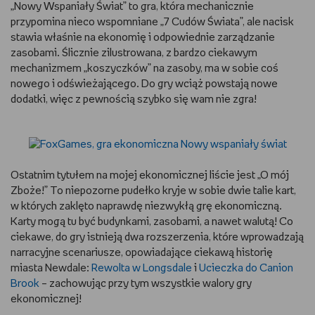
„Nowy Wspaniały Świat” to gra, która mechanicznie
przypomina nieco wspomniane „7 Cudów Świata”, ale nacisk
stawia właśnie na ekonomię i odpowiednie zarządzanie
zasobami. Ślicznie zilustrowana, z bardzo ciekawym
mechanizmem „koszyczków” na zasoby, ma w sobie coś
nowego i odświeżającego. Do gry wciąż powstają nowe
dodatki, więc z pewnością szybko się wam nie zgra!
Ostatnim tytułem na mojej ekonomicznej liście jest „O mój
Zboże!” To niepozorne pudełko kryje w sobie dwie talie kart,
w których zaklęto naprawdę niezwykłą grę ekonomiczną.
Karty mogą tu być budynkami, zasobami, a nawet walutą! Co
ciekawe, do gry istnieją dwa rozszerzenia, które wprowadzają
narracyjne scenariusze, opowiadające ciekawą historię
miasta Newdale:
Rewolta w Longsdale
i
Ucieczka do Canion
Brook
– zachowując przy tym wszystkie walory gry
ekonomicznej!