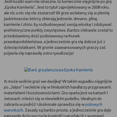
Jeśli kostki wam nie straszne, to koniecznie sięgnijcie po grę
„Epoka Kamienia”. Jest to tytuł zaprojektowany w 2008 roku,
ale nic a nic się nie zestarzał! W grze wcielamy się w plemię
jaskiniowców, którzy zbierają jedzenie, drewno, glinę,
kamienie i złoto, by rozbudowywać swoją wioskę i zdobywać
prehistoryczne punkty zwycięstwa. Bardzo ciekawie został tu
przedstawiony dość podstawowy rachunek
prawdopodobieństwa, a jednocześnie gra się dobrze już z
dziesięciolatkami. W gronie zaawansowanych graczy zaś
pojawia się naprawdę ostra rywalizacja!
A może wolicie grać we dwójkę? W takim wypadku sięgnijcie
po „Jaipur” i wcielcie się w hinduskich handlarzy przyprawami,
materiałami i kosztownościami. Gra oparta jest na kartach i
żetonach, mieści się w niewielkim pudełku, idealnym do
zabrania w podróż i doskonale sprawdza się w
polowych
warunkach
. Zasady są bardzo proste, a jednocześnie gra daje
naprawdę duże poczucie kontroli i satysfakcji z wygranej.