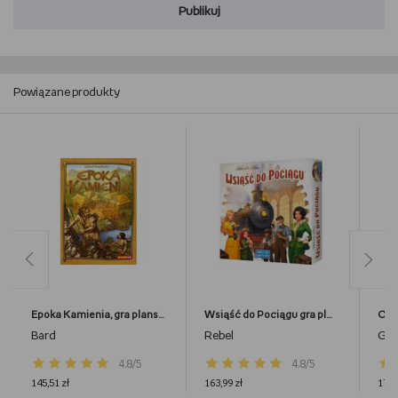
Publikuj
Powiązane produkty
Epoka Kamienia, gra planszowa, Bard
Wsiąść do Pociągu gra planoszowa, Rebel, gra planszowa
Bard
Rebel
Gal
4.8/5
4.8/5
145,51 zł
163,99 zł
179,