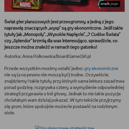
DBAM O URODĘ
Świat gier planszowych jest przeogromny, a jedną z jego
TRENUJĘ
naprawdę znaczących „wysp” są gry ekonomiczne. Jeśli takie
tytuły jak „
Monopoly
”, „Wysokie Napięcie”, „7 Cudów Świata”
URZĄDZAM I DEKORUJĘ
czy „Splendor” brzmią dla was interesująco, sprawdźcie, co
jeszcze można znaleźć w ramach tego gatunku!
MAM ZWIERZĘTA
Autorka: Anna Polkowska/BoardGameGirl.pl
PASJE DZIECKA
Przede wszystkim musimy ustalić jedno:
gry ekonomiczne
nie są (a na pewno nie muszą być) trudne. Oczywiście,
GRAM
znajdziemy i takie tytuły, przy których sama lektura zasad trwa
ponad godzinę, rozgrywka cztery, a wymyślenie odpowiedniej
strategii przyprawia o ból głowy. Jednak to nie takie pozycje
RYSUJĘ
chciałabym wam dzisiaj pokazać. W tym tekście przyjrzymy
się grom, które spokojnie możecie postawić na rodzinnym
PORADNIKI
stole.
WYWIADY