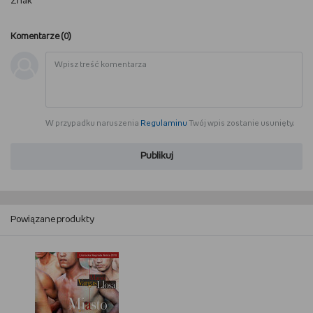
Znak
WSZYSTKO O LEGO
Komentarze (
0
)
REDAKCJA
WYDARZENIA
POD PATRONATEM EMPIKU
W przypadku naruszenia
Regulaminu
Twój wpis zostanie usunięty.
Publikuj
Powiązane produkty