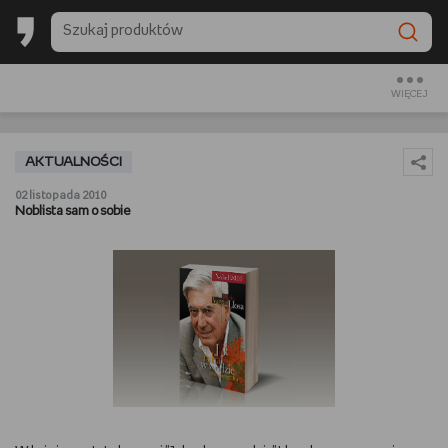
BACK TO SCHOOL
CZYTAM
WIĘCEJ
OGLĄDAM
AKTUALNOŚCI
SŁUCHAM
02 listopada 2010
Noblista sam o sobie
RANKINGI
BACK TO SCHOOL
PREZENTOWNIKI
DIY
GOTUJĘ