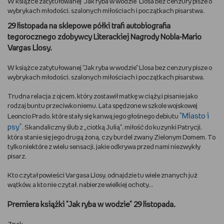
W książce zatytułowanej "Jak ryba w wodzie" Llosa bez cenzury pisze o
wybrykach młodości, szalonych miłościach i początkach pisarstwa.
DBAM O URODĘ
29 listopada na sklepowe półki trafi autobiografia
tegorocznego zdobywcy Literackiej Nagrody Nobla-Mario
TRENUJĘ
Vargas Llosy.
URZĄDZAM I DEKORUJĘ
W książce zatytułowanej "Jak ryba w wodzie" Llosa bez cenzury pisze o
wybrykach młodości, szalonych miłościach i początkach pisarstwa.
MAM ZWIERZĘTA
Trudna relacja z ojcem, który zostawił matkę w ciąży,i pisanie jako
rodzaj buntu przeciwko niemu. Lata spędzone w szkole wojskowej
PASJE DZIECKA
"Miasto i
Leoncio Prado, które stały się kanwą jego głośnego debiutu
psy"
. Skandaliczny ślub z „ciotką Julią”, miłość do kuzynki Patrycji,
która stanie się jego drugą żoną, czy burdel zwany Zielonym Domem. To
GRAM
tylko niektóre z wielu sensacji, jakie odkrywa przed nami niezwykły
pisarz.
RYSUJĘ
Kto czytał powieści Vargasa Llosy, odnajdzie tu wiele znanych już
wątków, a kto nie czytał, nabierze wielkiej ochoty...
PORADNIKI
Premiera książki "Jak ryba w wodzie" 29 listopada.
WYWIADY