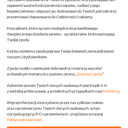
Są to pliki instalowane na Twoim urządzeniu, które pomagają nam
Regulamin empik.com
zapewnić ważne funkcjonalności serwisu, zadbać o jego
bezpieczeństwo, ulepszać go, dostosować do Twoich potrzeb oraz
prezentować dopasowane do Ciebie treści i reklamy.
Pozostałe Regulaminy Empiku
Poza plikami, które są nam niezbędne do prawidłowego
Polityka prywatności empik.com
i bezpiecznego działania serwisu - są także takie, które wymagają
Twojej zgody.
Informacje związane z Aktem o Usługach Cyfrowych i zgłaszaniem
Każda udzielona zgoda poprawi Twoje doświadczenia jeśli jesteś
produktów niebezpiecznych
naszym Użytkownikiem.
Zgoda na pliki cookies jest dobrowolna i można ją wycofać
Dostosuj zgody
w dowolnym momencie z poziomu strony „
Dostosuj zgody
”.
Polityka prywatności empik
Administratorem Twoich danych osobowych jest Empik S.A.
z siedzibą w Warszawie, a w niektórych przypadkach nasi
Partnerzy
.
Raty
Więcej informacji o korzystaniu przez nas z plików cookies
oraz o przetwarzaniu Twoich danych osobowych, w tym
Raty u partnerów Empiku
o przysługujących Ci uprawnieniach, znajdziesz w naszej
Polityce prywatności
.
Odbiór zużytego sprzętu