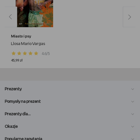
Miasto i psy
Llosa Mario Vargas
4.6/5
45,99 zł
Prezenty
Pomysły na prezent
Prezenty dla…
Okazje
Popularne zapytania