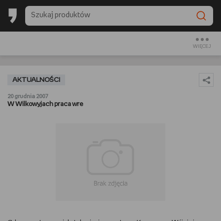
BACK TO SCHOOL
CZYTAM
WIĘCEJ
OGLĄDAM
AKTUALNOŚCI
SŁUCHAM
20 grudnia 2007
W Wilkowyjach praca wre
RANKINGI
BACK TO SCHOOL
PREZENTOWNIKI
DIY
GOTUJĘ