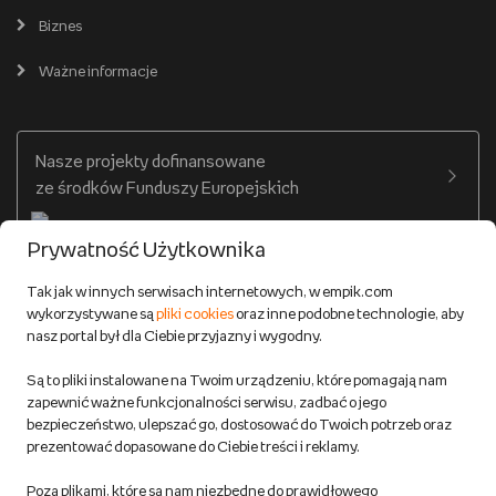
Pomoc
Karty prezentowe
Empik Selfpublishing
Biznes
Produkty cyfrowe
Cennik dostawy
Ważne informacje
Zakupy hurtowe
Dostępne środki
Warunki dostawy
Twój profil
Nasze projekty dofinansowane
Warunki dostawy do salonów Empik
ze środków Funduszy Europejskich
Formy płatności
Prywatność Użytkownika
Zwroty
Tak jak w innych serwisach internetowych, w empik.com
wykorzystywane są
pliki cookies
oraz inne podobne technologie, aby
Do 100 zł na pierwsze zakupy w aplikacji. Pobierz i
nasz portal był dla Ciebie przyjazny i wygodny.
korzystaj z kodów zniżkowych.
Reklamacje
Dowiedz się więcej
Są to pliki instalowane na Twoim urządzeniu, które pomagają nam
Regulamin empik.com
zapewnić ważne funkcjonalności serwisu, zadbać o jego
bezpieczeństwo, ulepszać go, dostosować do Twoich potrzeb oraz
prezentować dopasowane do Ciebie treści i reklamy.
Pozostałe Regulaminy Empiku
Poza plikami, które są nam niezbędne do prawidłowego