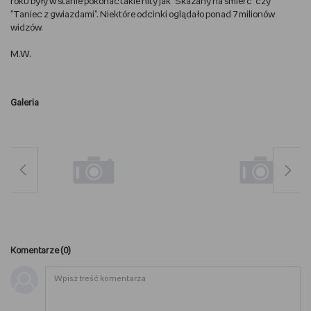
roku były w stanie pokonać takie hity jak "Skazany na śmierć" czy
"Taniec z gwiazdami". Niektóre odcinki oglądało ponad 7 milionów
WSZYSTKO O LEGO
widzów.
REDAKCJA
M.W.
WYDARZENIA
Galeria
POD PATRONATEM EMPIKU
Komentarze (
0
)