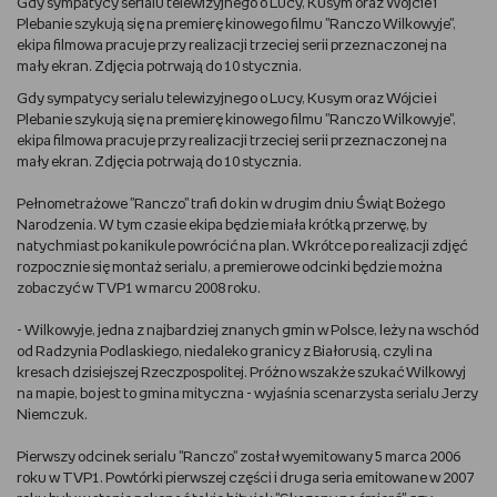
Gdy sympatycy serialu telewizyjnego o Lucy, Kusym oraz Wójcie i
Plebanie szykują się na premierę kinowego filmu "Ranczo Wilkowyje",
DBAM O URODĘ
ekipa filmowa pracuje przy realizacji trzeciej serii przeznaczonej na
mały ekran. Zdjęcia potrwają do 10 stycznia.
TRENUJĘ
Gdy sympatycy serialu telewizyjnego o Lucy, Kusym oraz Wójcie i
Plebanie szykują się na premierę kinowego filmu "Ranczo Wilkowyje",
ekipa filmowa pracuje przy realizacji trzeciej serii przeznaczonej na
URZĄDZAM I DEKORUJĘ
mały ekran. Zdjęcia potrwają do 10 stycznia.
MAM ZWIERZĘTA
Pełnometrażowe "Ranczo" trafi do kin w drugim dniu Świąt Bożego
Narodzenia. W tym czasie ekipa będzie miała krótką przerwę, by
natychmiast po kanikule powrócić na plan. Wkrótce po realizacji zdjęć
PASJE DZIECKA
rozpocznie się montaż serialu, a premierowe odcinki będzie można
zobaczyć w TVP1 w marcu 2008 roku.
GRAM
- Wilkowyje, jedna z najbardziej znanych gmin w Polsce, leży na wschód
od Radzynia Podlaskiego, niedaleko granicy z Białorusią, czyli na
RYSUJĘ
kresach dzisiejszej Rzeczpospolitej. Próżno wszakże szukać Wilkowyj
na mapie, bo jest to gmina mityczna - wyjaśnia scenarzysta serialu Jerzy
Niemczuk.
PORADNIKI
Pierwszy odcinek serialu "Ranczo" został wyemitowany 5 marca 2006
WYWIADY
roku w TVP1. Powtórki pierwszej części i druga seria emitowane w 2007