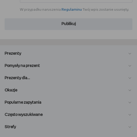
WSZYSTKO O LEGO
W przypadku naruszenia
Regulaminu
Twój wpis zostanie usunięty.
REDAKCJA
Publikuj
WYDARZENIA
POD PATRONATEM EMPIKU
Prezenty
Pomysły na prezent
Prezenty dla…
Okazje
Popularne zapytania
Często wyszukiwane
Strefy