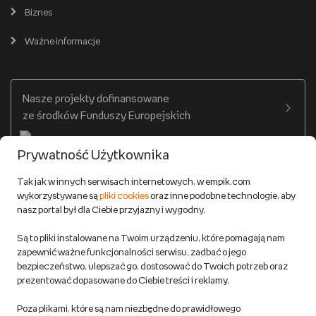
Pomoc
Karty prezentowe
Empik Selfpublishing
Biznes
Produkty cyfrowe
Cennik dostawy
Ważne informacje
Zakupy hurtowe
Dostępne środki
Warunki dostawy
Twój profil
Nasze projekty dofinansowane
Warunki dostawy do salonów Empik
ze środków Funduszy Europejskich
Formy płatności
Prywatność Użytkownika
Zwroty
Tak jak w innych serwisach internetowych, w empik.com
wykorzystywane są
pliki cookies
oraz inne podobne technologie, aby
Do 100 zł na pierwsze zakupy w aplikacji. Pobierz i
nasz portal był dla Ciebie przyjazny i wygodny.
korzystaj z kodów zniżkowych.
Reklamacje
Dowiedz się więcej
Są to pliki instalowane na Twoim urządzeniu, które pomagają nam
Regulamin empik.com
zapewnić ważne funkcjonalności serwisu, zadbać o jego
bezpieczeństwo, ulepszać go, dostosować do Twoich potrzeb oraz
prezentować dopasowane do Ciebie treści i reklamy.
Pozostałe Regulaminy Empiku
Poza plikami, które są nam niezbędne do prawidłowego