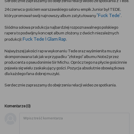
Serdecznie zapraszamy do obejrzenia relacji wideo ze spotkania z Tede.
24 czerwca gościem warszawskiego salonu empik Junior był TEDE,
DBAM O URODĘ
"Fuck Tede"
który promował swój najnowszy album zatytułowany
.
TRENUJĘ
Siódma solowa produkcja najbardziej rozpoznawalnego polskiego
rapera to podwójny koncept album złożony z dwóch niezależnych
Fuck Tede i Glam Rap
URZĄDZAM I DEKORUJĘ
produkcji:
.
Najwyższej jakości rap w wykonaniu Tede oraz wyśmienita muzyka
MAM ZWIERZĘTA
skomponowana tak jak w przypadku "złotego" albumu Note2 przez
producenta o pseudonimie Sir Michu. Oprócz tego na płycie gościnnie
pojawia się wielu zaskakujący gości. Pozycja absolutnie obowiązkowa
PASJE DZIECKA
dla każdego fana dobrej muzyki.
GRAM
Serdecznie zapraszamy do obejrzenia relacji wideo ze spotkania.
RYSUJĘ
Komentarze (
0
)
PORADNIKI
WYWIADY