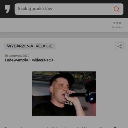
BACK TO SCHOOL
CZYTAM
WIĘCEJ
OGLĄDAM
WYDARZENIA - RELACJE
SŁUCHAM
30 czerwca 2010
Tede w empiku - wideorelacja
RANKINGI
BACK TO SCHOOL
PREZENTOWNIKI
DIY
GOTUJĘ