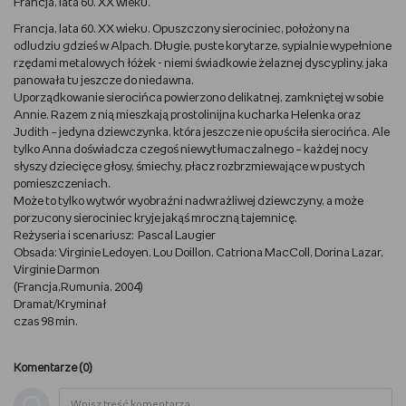
Francja, lata 60. XX wieku.
Francja, lata 60. XX wieku. Opuszczony sierociniec, położony na
DBAM O URODĘ
odludziu gdzieś w Alpach. Długie, puste korytarze, sypialnie wypełnione
rzędami metalowych łóżek - niemi świadkowie żelaznej dyscypliny, jaka
TRENUJĘ
panowała tu jeszcze do niedawna.
Uporządkowanie sierocińca powierzono delikatnej, zamkniętej w sobie
Annie. Razem z nią mieszkają prostolinijna kucharka Helenka oraz
URZĄDZAM I DEKORUJĘ
Judith – jedyna dziewczynka, która jeszcze nie opuściła sierocińca. Ale
tylko Anna doświadcza czegoś niewytłumaczalnego – każdej nocy
MAM ZWIERZĘTA
słyszy dziecięce głosy, śmiechy, płacz rozbrzmiewające w pustych
pomieszczeniach.
Może to tylko wytwór wyobraźni nadwrażliwej dziewczyny, a może
PASJE DZIECKA
porzucony sierociniec kryje jakąś mroczną tajemnicę.
Reżyseria i scenariusz: Pascal Laugier
GRAM
Obsada: Virginie Ledoyen, Lou Doillon, Catriona MacColl, Dorina Lazar,
Virginie Darmon
(Francja,Rumunia, 2004)
RYSUJĘ
Dramat/Kryminał
czas 98 min.
PORADNIKI
Komentarze (
0
)
WYWIADY