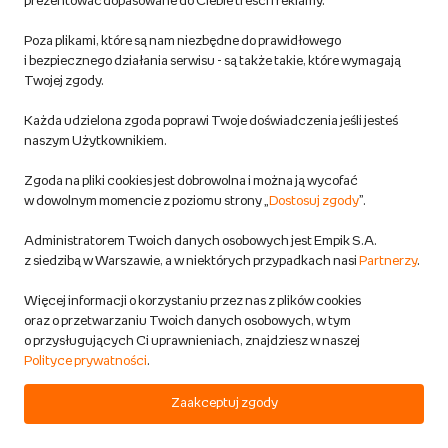
prezentować dopasowane do Ciebie treści i reklamy.
Pozostałe Regulaminy Empiku
Poza plikami, które są nam niezbędne do prawidłowego
Polityka prywatności empik.com
i bezpiecznego działania serwisu - są także takie, które wymagają
Twojej zgody.
Informacje związane z Aktem o Usługach Cyfrowych i zgłaszaniem
Każda udzielona zgoda poprawi Twoje doświadczenia jeśli jesteś
produktów niebezpiecznych
naszym Użytkownikiem.
Zgoda na pliki cookies jest dobrowolna i można ją wycofać
Dostosuj zgody
w dowolnym momencie z poziomu strony „
Dostosuj zgody
”.
Polityka prywatności empik
Administratorem Twoich danych osobowych jest Empik S.A.
z siedzibą w Warszawie, a w niektórych przypadkach nasi
Partnerzy
.
Raty
Więcej informacji o korzystaniu przez nas z plików cookies
oraz o przetwarzaniu Twoich danych osobowych, w tym
Raty u partnerów Empiku
o przysługujących Ci uprawnieniach, znajdziesz w naszej
Polityce prywatności
.
Odbiór zużytego sprzętu
Zaakceptuj zgody