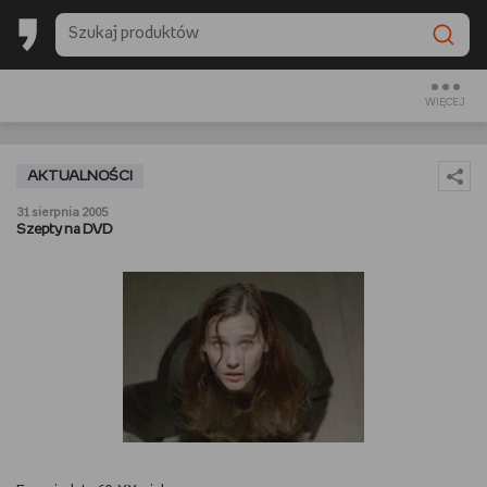
BACK TO SCHOOL
CZYTAM
WIĘCEJ
OGLĄDAM
AKTUALNOŚCI
SŁUCHAM
31 sierpnia 2005
Szepty na DVD
RANKINGI
BACK TO SCHOOL
PREZENTOWNIKI
DIY
GOTUJĘ