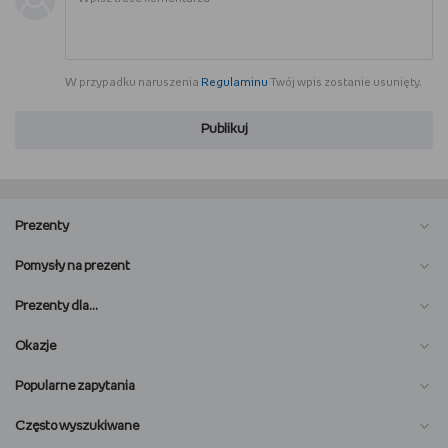
WSZYSTKO O LEGO
REDAKCJA
W przypadku naruszenia
Regulaminu
Twój wpis zostanie usunięty.
WYDARZENIA
Publikuj
POD PATRONATEM EMPIKU
Prezenty
Pomysły na prezent
Prezenty dla…
Okazje
Popularne zapytania
Często wyszukiwane