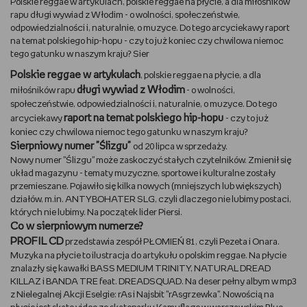
Polskie reggae w artykulach, polskie reggae na płycie, a dla miłośników
rapu długi wywiad z Włodim - o wolności, społeczeństwie,
DBAM O URODĘ
odpowiedzialności i, naturalnie, o muzyce. Do tego arcyciekawy raport
na temat polskiego hip-hopu - czy to już koniec czy chwilowa niemoc
tego gatunku w naszym kraju? Sier
TRENUJĘ
Polskie reggae w artykulach
, polskie reggae na płycie, a dla
długi wywiad z Włodim
URZĄDZAM I DEKORUJĘ
miłośników rapu
- o wolności,
społeczeństwie, odpowiedzialności i, naturalnie, o muzyce. Do tego
raport na temat polskiego hip-hopu
arcyciekawy
- czy to już
MAM ZWIERZĘTA
koniec czy chwilowa niemoc tego gatunku w naszym kraju?
Sierpniowy numer "Ślizgu"
od 20 lipca w sprzedaży.
PASJE DZIECKA
Nowy numer "Ślizgu" może zaskoczyć stałych czytelników. Zmienił się
układ magazynu - tematy muzyczne, sportowe i kulturalne zostały
przemieszane. Pojawiło się kilka nowych (mniejszych lub większych)
GRAM
działów, m.in. ANTYBOHATER SLG, czyli dlaczego nie lubimy postaci,
których nie lubimy. Na początek lider Piersi.
RYSUJĘ
Co w sierpniowym numerze?
PROFIL CD
przedstawia zespół PŁOMIEŃ 81, czyli Pezeta i Onara.
Muzyka na płycie to ilustracja do artykułu o polskim reggae. Na płycie
PORADNIKI
znalazły się kawałki BASS MEDIUM TRINITY, NATURAL DREAD
KILLAZ i BANDA TRE feat. DREADSQUAD. Na deser pełny albym w mp3
WYWIADY
z Nielegalnej Akcji Eselgie: rAs i Najsbit "rAsgrzewka". Nowością na