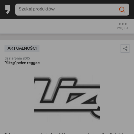
BACK TO SCHOOL
CZYTAM
WIĘCEJ
OGLĄDAM
AKTUALNOŚCI
SŁUCHAM
02 sierpnia 2005
"Ślizg" pełen reggae
RANKINGI
BACK TO SCHOOL
PREZENTOWNIKI
DIY
GOTUJĘ