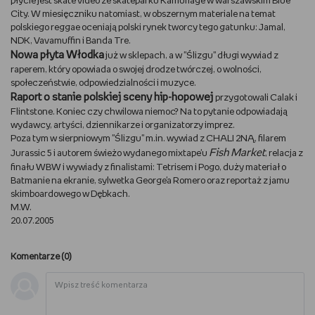
płycie jest skate video ze skateparku Kamuflage w warszawskim Blue
City. W miesięczniku natomiast, w obszernym materiale na temat
WSZYSTKO O LEGO
polskiego reggae oceniają polski rynek tworcy tego gatunku: Jamal,
NDK, Vavamuffin i Banda Tre.
REDAKCJA
Nowa płyta Włodka
już w sklepach, a w "Ślizgu" długi wywiad z
raperem, który opowiada o swojej drodze twórczej, o wolności,
społeczeństwie, odpowiedzialności i muzyce.
WYDARZENIA
Raport o stanie polskiej sceny hip-hopowej
przygotowali Calak i
Flintstone. Koniec czy chwilowa niemoc? Na to pytanie odpowiadają
POD PATRONATEM EMPIKU
wydawcy, artyści, dziennikarze i organizatorzy imprez.
Poza tym w sierpniowym "Ślizgu" m.in. wywiad z CHALI 2NĄ, filarem
Fish Market
Jurassic 5 i autorem świeżo wydanego mixtape'u
, relacja z
finału WBW i wywiady z finalistami: Tetrisem i Pogo, duży materiał o
Batmanie na ekranie, sylwetka George'a Romero oraz reportaż z jamu
skimboardowego w Dębkach.
M.W.
20.07.2005
Komentarze (
0
)