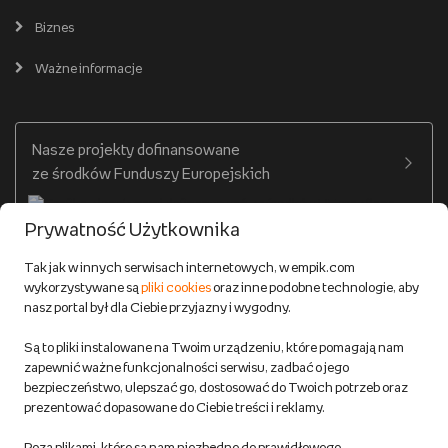
Pomoc
Karty prezentowe
Empik Selfpublishing
Biznes
Produkty cyfrowe
Cennik dostawy
Ważne informacje
Zakupy hurtowe
Dostępne środki
Warunki dostawy
Twój profil
Nasze projekty dofinansowane
Warunki dostawy do salonów Empik
ze środków Funduszy Europejskich
Formy płatności
Prywatność Użytkownika
Zwroty
Tak jak w innych serwisach internetowych, w empik.com
wykorzystywane są
pliki cookies
oraz inne podobne technologie, aby
Do 100 zł na pierwsze zakupy w aplikacji. Pobierz i
nasz portal był dla Ciebie przyjazny i wygodny.
korzystaj z kodów zniżkowych.
Reklamacje
Dowiedz się więcej
Są to pliki instalowane na Twoim urządzeniu, które pomagają nam
Regulamin empik.com
zapewnić ważne funkcjonalności serwisu, zadbać o jego
bezpieczeństwo, ulepszać go, dostosować do Twoich potrzeb oraz
prezentować dopasowane do Ciebie treści i reklamy.
Pozostałe Regulaminy Empiku