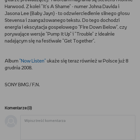
Harwood. Z kolei "It's A Shame" - numer Johna Davida i
WSZYSTKO O LEGO
Jasona Lee (Baby Jayn) - to odzwierciedlenie silnego głosu
Stevensa i zaangażowanego tekstu. Do tego dochodzi
REDAKCJA
energia i ekscytacja gospelowego "Fire Down Below", czy
porywające wersje "Pump It Up" i "Trouble" z idealnie
WYDARZENIA
nadającym się na festiwale "Get Together".
POD PATRONATEM EMPIKU
Album
"Now Listen"
ukaże się teraz również w Polsce już 8
grudnia 2008.
SONY BMG / F.N.
Komentarze (
0
)