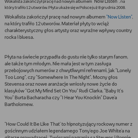
"Now Listen"
Wokalista zakończył pracę nad nowym albumem
, na
który trafiło 12 utworów. Płyta ukaże się w Polsce już 8 grudnia 2008.
DBAM O URODĘ
Wokalista zakończył pracę nad nowym albumem
"Now Listen"
,
na który trafiło 12 utworów. Materiał płyty to wciąż
TRENUJĘ
charakterystyczny głos artysty oraz wyraźne wpływy country
rocka i bluesa.
URZĄDZAM I DEKORUJĘ
MAM ZWIERZĘTA
Płyta na świecie przypadła do gustu nie tylko starym fanom,
ale także tym młodym. Nie mała jest w tym zasługa
przebojowych numerów z chwytliwymi refrenami, jak "Lonely
PASJE DZIECKA
Too Long", czy "Somewhere In The Night". Mocny głos
Stevensa oraz nowe aranżacje wniosły nowe życie do
GRAM
klasyków "Got My Mind Set On You" Rudi Clarka, "Baby It's
You" Burta Bacharacha czy "I Hear You Knockin" Dave'a
RYSUJĘ
Bartholomew.
PORADNIKI
"How Could It Be Like That' to hipnotyzujący rockowy numer z
gościnnym udziałem legendarnego Tony'ego Joe White'a na
WYWIADY
gitarze prowadzącej. Twórcami nagrania są Stevens i Ronnie