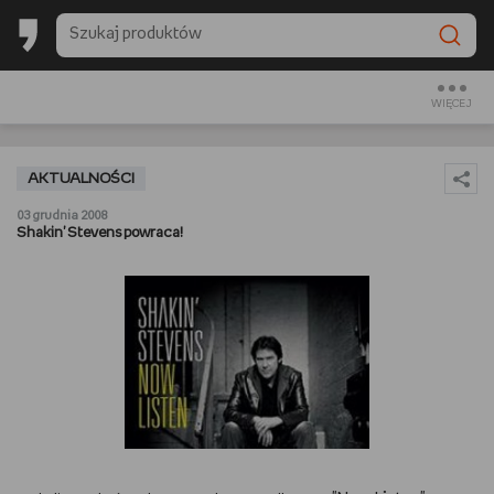
BACK TO SCHOOL
CZYTAM
WIĘCEJ
OGLĄDAM
AKTUALNOŚCI
SŁUCHAM
03 grudnia 2008
Shakin' Stevens powraca!
RANKINGI
BACK TO SCHOOL
PREZENTOWNIKI
DIY
GOTUJĘ