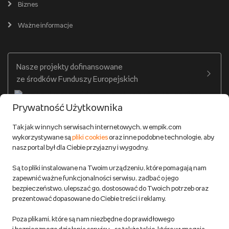
Karty prezentowe
Empik Selfpublishing
Biznes
Produkty cyfrowe
Cennik dostawy
Ważne informacje
Zakupy hurtowe
Dostępne środki
Warunki dostawy
Twój profil
Nasze projekty dofinansowane
Warunki dostawy do salonów Empik
ze środków Funduszy Europejskich
Formy płatności
Prywatność Użytkownika
Zwroty
Tak jak w innych serwisach internetowych, w empik.com
wykorzystywane są
pliki cookies
oraz inne podobne technologie, aby
Do 100 zł na pierwsze zakupy w aplikacji. Pobierz i
nasz portal był dla Ciebie przyjazny i wygodny.
korzystaj z kodów zniżkowych.
Reklamacje
Dowiedz się więcej
Są to pliki instalowane na Twoim urządzeniu, które pomagają nam
Regulamin empik.com
zapewnić ważne funkcjonalności serwisu, zadbać o jego
bezpieczeństwo, ulepszać go, dostosować do Twoich potrzeb oraz
prezentować dopasowane do Ciebie treści i reklamy.
Pozostałe Regulaminy Empiku
Poza plikami, które są nam niezbędne do prawidłowego
Polityka prywatności empik.com