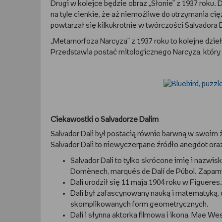
Drugi w kolejce będzie obraz „Słonie” z 1937 roku. 
na tyle cienkie, że aż niemożliwe do utrzymania ci
powtarzał się kilkukrotnie w twórczości Salvadora 
„Metamorfoza Narcyza” z 1937 roku to kolejne dzi
Przedstawia postać mitologicznego Narcyza, który
Ciekawostki o Salvadorze Dalim
Salvador Dali był postacią równie barwną w swoim ży
Salvador Dali to niewyczerpane źródło anegdot oraz 
Salvador Dali to tylko skrócone imię i nazwis
Domènech, marqués de Dalí de Púbol. Zapam
Dali urodził się 11 maja 1904 roku w Figueres.
Dali był zafascynowany nauką i matematyką, 
skomplikowanych form geometrycznych.
Dali i słynna aktorka filmowa i ikona, Mae We