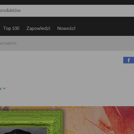
Top 100
Zapowiedzi
Nowości
 surrealizm
y