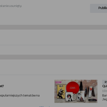
stanie usunięty.
Publik
R
et?
Qui
10 
jpopularniejszych tematów na
Ban
Jeg