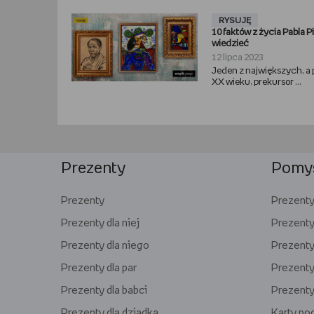
RYSUJĘ
10 faktów z życia Pabla P
wiedzieć
12 lipca 2023
Jeden z największych, a
XX wieku, prekursor ...
Prezenty
Pomys
Prezenty
Prezenty 
Prezenty dla niej
Prezenty
Prezenty dla niego
Prezenty 
Prezenty dla par
Prezenty 
Prezenty dla babci
Prezenty
Prezenty dla dziadka
Karty p