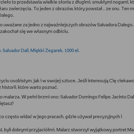
Dzieło to przedstawia wielkie słonia z długimi, smukłymi nogami, k
ężaru zwierzęcia. To jeden z obrazów, który powstał… ze snu. Ten 
Dalego.
eło uważane za jedno z najważniejszych obrazów Salvadora Dalego.
 zakochał się we własnym odbiciu.
ciu osobistym, jak i w swojej sztuce. Jeśli interesują Cię ciekawo
historii, które warto poznać.
ko malarza. W pełni brzmi ono: Salvador Domingo Felipe Jacinto Dalí
iętasz?
co często widać w jego pracach, gdzie używał precyzyjnych i
st, byli dobrymi przyjaciółmi. Malarz stworzył wyjątkowy portret M