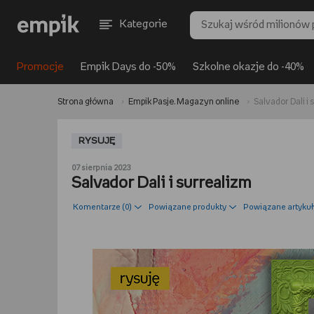
Kategorie
Promocje
Empik Days do -50%
Szkolne okazje do -40%
Strona główna
Empik Pasje. Magazyn online
Salvador Dali i
RYSUJĘ
07 sierpnia 2023
Salvador Dali i surrealizm
Komentarze (
0
)
Powiązane produkty
Powiązane artykuł