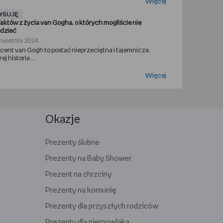
Więcej
YSUJĘ
faktów z życia van Gogha, o których mogliście nie
dzieć
kwietnia 2024
cent van Gogh to postać nieprzeciętna i tajemnicza,
ej historia ...
Więcej
Okazje
Prezenty ślubne
Prezenty na Baby Shower
Prezent na chrzciny
Prezenty na komunię
Prezenty dla przyszłych rodziców
Prezenty dla niemowlaka