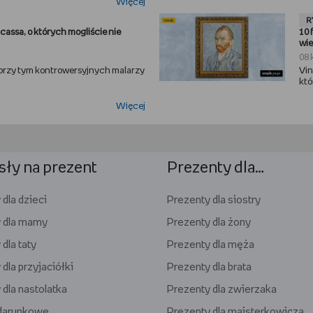
Więcej
R
icassa, o których mogliście nie
10 
wie
08 
 przy tym kontrowersyjnych malarzy
Vin
któr
Więcej
ły na prezent
Prezenty dla…
dla dzieci
Prezenty dla siostry
 dla mamy
Prezenty dla żony
dla taty
Prezenty dla męża
dla przyjaciółki
Prezenty dla brata
 dla nastolatka
Prezenty dla zwierzaka
odarunkowe
Prezenty dla majsterkowicza