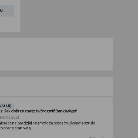
uj
YSUJĘ
z: Jak dobrze znasz twórczość Banksy’ego?
marca 2021
ksy to najbardziej tajemnicza postać w świecie sztuki.
o prace stanowią ...