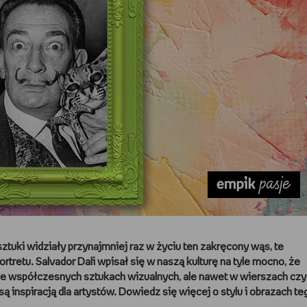
sztuki widziały przynajmniej raz w życiu ten zakręcony wąs, te
rtretu. Salvador Dali wpisał się w naszą kulturę na tyle mocno, że
 we współczesnych sztukach wizualnych, ale nawet w wierszach czy
ą inspiracją dla artystów. Dowiedz się więcej o stylu i obrazach te