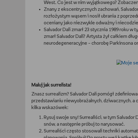
West. Co jest w nim wyjątkowego? Zobaczeni
Znany z ekscentrycznych zachowań, Salvador 
rozłożystym wąsem i nosił ubrania z poprzedn
oceniany jako niezwykle odważny i niecodzie
Salvador Dali zmarł 23 stycznia 1989 roku w 
zmarł Salvador Dali? Artysta żył całkiem długo
neurodegeneracyjne – chorobę Parkinsona o
Maluj jak surrelista!
Znasz surrealizm? Salvador Dali pomógł zdefiniować 
przedstawianiu niewyobrażalnych, dziwacznych, a c
kilka wskazówek:
Rysuj swoje sny! Surrealiści, w tym Salvador 
snów, a następnie próbuj to narysować.
Surrealiści często stosowali techniki automa
planowania. Spróbuj! Po prostu weź kartkę lu