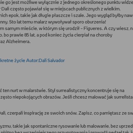
e go jest możliwe wyłącznie z jednego określonego punktu widze
Dali często pojawiał się w miejscach publicznych z wielkim,
ich epok, takie jak długie płaszcze i szale. Jego wygląd byłby naw
nny. Sto lat temu malarz wywoływał sporo oburzenia!
tym samym mieście, w którym się urodził – Figueres. A czy wiesz, n
, bo prawie 85 lat, a pod koniec życia cierpiał na choroby
raz Alzheimera.
ten nurt w malarstwie. Styl surrealistyczny koncentruje się na
zęsto niepokojących obrazów. Jeśli chcesz malować jak surrelista
Dali, czerpali inspirację ze swoich snów. Zapisz, co pamiętasz ze s
tyzmu, takie jak spontaniczne rysowanie lub malowanie, bez uprze
b płótno bez wcześniejszego przygotowania i prowadź pędzel tak, j