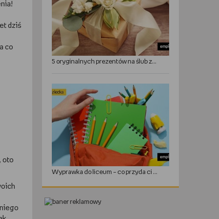
nia!
et dziś
a co
5 oryginalnych prezentów na ślub zamiast kwiatów
, oto
Wyprawka do liceum – co przyda ci się w roku szkolnym?
woich
dniego
ak