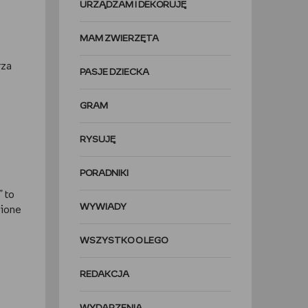
URZĄDZAM I DEKORUJĘ
MAM ZWIERZĘTA
rza
PASJE DZIECKA
GRAM
RYSUJĘ
PORADNIKI
 to
WYWIADY
pione
WSZYSTKO O LEGO
REDAKCJA