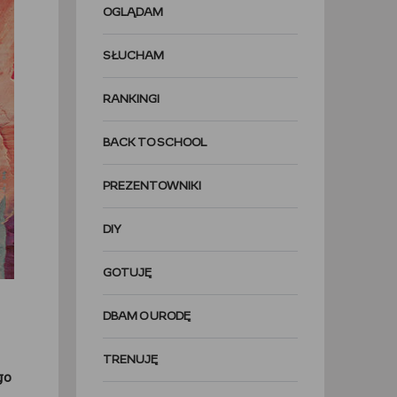
OGLĄDAM
SŁUCHAM
RANKINGI
BACK TO SCHOOL
PREZENTOWNIKI
DIY
GOTUJĘ
DBAM O URODĘ
TRENUJĘ
go