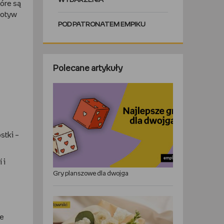
WYDARZENIA
tóre są
motyw
POD PATRONATEM EMPIKU
Polecane artykuły
stki –
 i
Gry planszowe dla dwojga
ae