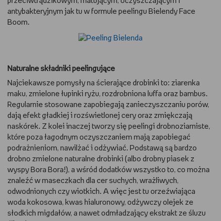
przeciwtrądzikowym, matującym, oczyszczającym i
antybakteryjnym jak tu w formule peelingu Bielendy Face
Boom.
Naturalne składniki peelingujące
Najciekawsze pomysły na ścierające drobinki to: ziarenka
maku, zmielone łupinki ryżu, rozdrobniona luffa oraz bambus.
Regularnie stosowane zapobiegają zanieczyszczaniu porów,
dają efekt gładkiej i rozświetlonej cery oraz zmiękczają
naskórek. Z kolei inaczej tworzy się peelingi drobnoziarniste,
które poza łagodnym oczyszczaniem mają zapobiegać
podrażnieniom, nawilżać i odżywiać. Podstawą są bardzo
drobno zmielone naturalne drobinki (albo drobny piasek z
wyspy Bora Bora!), a wśród dodatków wszystko to, co można
znaleźć w maseczkach dla cer suchych, wrażliwych,
odwodnionych czy wiotkich. A więc jest tu orzeźwiająca
woda kokosowa, kwas hialuronowy, odżywczy olejek ze
słodkich migdałów, a nawet odmładzający ekstrakt ze śluzu