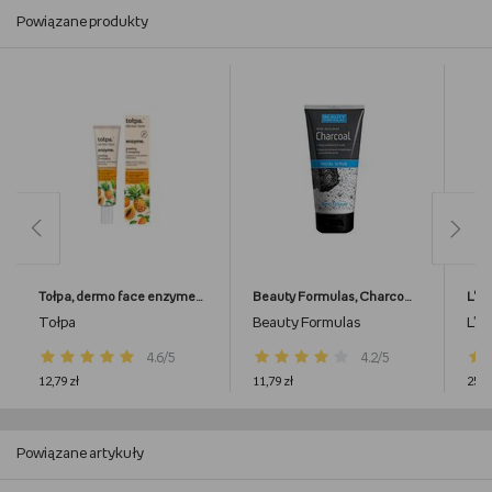
Powiązane produkty
Tołpa, dermo face enzyme, peeling 3 enzymy, 40 ml
Beauty Formulas, Charcoal, peeling do twarzy głęboko oczyszczający z aktywnym węglem, 150 ml
Tołpa
Beauty Formulas
L'Or
4.6/5
4.2/5
12,79 zł
11,79 zł
25,9
Powiązane artykuły