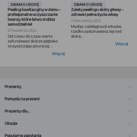
DBAM O URODĘ
DBAM O URODĘ
Peeling kawitacyjny w domu –
Zalety peelingu skóry głowy –
profesjonalne oczyszczanie
zdrowe i pełne życia włosy
twarzy, które łatwo zrobisz
14 września 2021
samodzielnie!
Myśląc o pielęgnacji włosów,
07 kwietnia 2021
rzadko zastanawiasz się nad
Od czasu do czasu warto
skórą ...
zafundować skórze głęboko
Więcej
oczyszczającą kurację ...
Więcej
Prezenty
Pomysły na prezent
Prezenty dla…
Okazje
Popularne zapytania