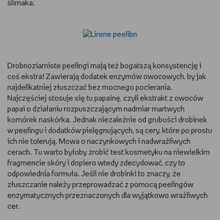
ślimaka.
Drobnoziarniste peelingi mają też bogatszą konsystencję i
coś ekstra! Zawierają dodatek enzymów owocowych, by jak
najdelikatniej złuszczać bez mocnego pocierania.
Najczęściej stosuje się tu papainę, czyli ekstrakt z owoców
papai o działaniu rozpuszczającym nadmiar martwych
komórek naskórka. Jednak niezależnie od grubości drobinek
w peelingu i dodatków pielęgnujących, są cery, które po prostu
ich nie tolerują. Mowa o naczynkowych i nadwrażliwych
cerach. Tu warto byłoby zrobić test kosmetyku na niewielkim
fragmencie skóry i dopiero wtedy zdecydować, czy to
odpowiednia formuła. Jeśli nie drobinki to znaczy, że
złuszczanie należy przeprowadzać z pomocą peelingów
enzymatycznych przeznaczonych dla wyjątkowo wrażliwych
cer.