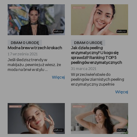
DBAM O URODĘ
DBAM O URODĘ
Modna brew w trzech krokach
Jak działa peeling
enzymatyczny? U kogo się
17 września 2021
sprawdzi? Ranking TOP 5
Jeśli śledzisz trendy w
peelingów enzymatycznych
makijażu, pewnie już wiesz, że
31 marca 2021
moda na brwi w stylu ...
W przeciwieństwie do
Więcej
peelingów ziarnistych peeling
enzymatyczny zupełnie
Więcej