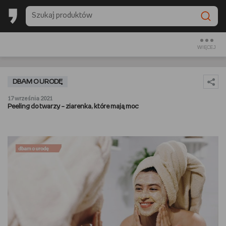
BACK TO SCHOOL
CZYTAM
WIĘCEJ
OGLĄDAM
DBAM O URODĘ
SŁUCHAM
17 września 2021
Peeling do twarzy – ziarenka, które mają moc
RANKINGI
BACK TO SCHOOL
PREZENTOWNIKI
DIY
GOTUJĘ