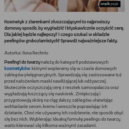
DBAM O URODĘ
Kosmetyk z ziarenkami złuszczającymi to najprostszy
TRENUJĘ
domowy sposób, by wygładzić i błyskawicznie oczyścić cerę.
Dla jakiej będzie najlepszy? I czego szukać w składzie
URZĄDZAM I DEKORUJĘ
peelingów gruboziarnistych? Sprawdź najważniejsze fakty.
MAM ZWIERZĘTA
Autorka: Ilona Rechnio
Peelingi do twarzy
należą do kategorii podstawowych
PASJE DZIECKA
kosmetyków
, którymi wspieramy się w czasie domowych
zabiegów pielęgnacyjnych. Sprawdzają się zastosowane tuż
GRAM
przed nałożeniem maski nawilżającej lub odżywczej.
Skutecznie oczyszczają cerę z resztek samoopalacza oraz
wygładzają łuszczący się naskórek. Zmiękczają i
RYSUJĘ
przygotowują skórę na ciąg dalszy zabiegów, ułatwiając
wchłanianie serum, kremu i wreszcie poprawiając ich
PORADNIKI
działanie. Choć nie używamy ich codziennie, nie sposób obyć
się bez nich. Wybierając idealną formułę peelingu do twarzy,
WYWIADY
warto kierować się kilkoma ważnymi zasadami.