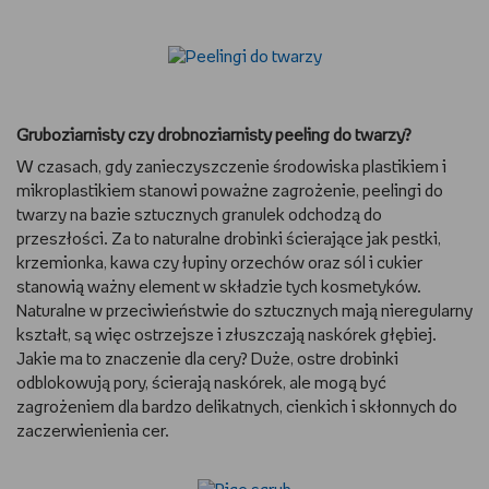
WSZYSTKO O LEGO
REDAKCJA
Gruboziarnisty czy drobnoziarnisty peeling do twarzy?
WYDARZENIA
W czasach, gdy zanieczyszczenie środowiska plastikiem i
POD PATRONATEM EMPIKU
mikroplastikiem stanowi poważne zagrożenie, peelingi do
twarzy na bazie sztucznych granulek odchodzą do
przeszłości. Za to naturalne drobinki ścierające jak pestki,
krzemionka, kawa czy łupiny orzechów oraz sól i cukier
stanowią ważny element w składzie tych kosmetyków.
Naturalne w przeciwieństwie do sztucznych mają nieregularny
kształt, są więc ostrzejsze i złuszczają naskórek głębiej.
Jakie ma to znaczenie dla cery? Duże, ostre drobinki
odblokowują pory, ścierają naskórek, ale mogą być
zagrożeniem dla bardzo delikatnych, cienkich i skłonnych do
zaczerwienienia cer.