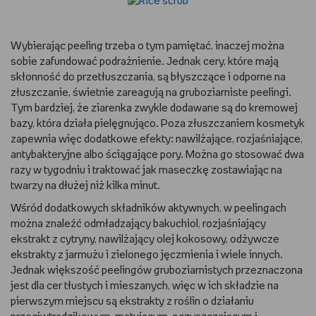
Wybierając peeling trzeba o tym pamiętać, inaczej można
sobie zafundować podrażnienie. Jednak cery, które mają
skłonność do przetłuszczania, są błyszczące i odporne na
złuszczanie, świetnie zareagują na gruboziarniste peelingi.
Tym bardziej, że ziarenka zwykle dodawane są do kremowej
bazy, która działa pielęgnująco. Poza złuszczaniem kosmetyk
zapewnia więc dodatkowe efekty: nawilżające, rozjaśniające,
antybakteryjne albo ściągające pory. Można go stosować dwa
razy w tygodniu i traktować jak maseczkę zostawiając na
twarzy na dłużej niż kilka minut.
Wśród dodatkowych składników aktywnych, w peelingach
można znaleźć odmładzający bakuchiol, rozjaśniający
ekstrakt z cytryny, nawilżający olej kokosowy, odżywcze
ekstrakty z jarmużu i zielonego jęczmienia i wiele innych.
Jednak większość peelingów gruboziarnistych przeznaczona
jest dla cer tłustych i mieszanych, więc w ich składzie na
pierwszym miejscu są ekstrakty z roślin o działaniu