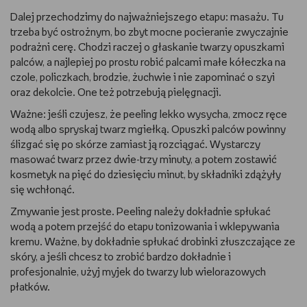
Dalej przechodzimy do najważniejszego etapu: masażu. Tu
trzeba być ostrożnym, bo zbyt mocne pocieranie zwyczajnie
podrażni cerę. Chodzi raczej o głaskanie twarzy opuszkami
palców, a najlepiej po prostu robić palcami małe kółeczka na
czole, policzkach, brodzie, żuchwie i nie zapominać o szyi
oraz dekolcie. One też potrzebują pielęgnacji.
Ważne: jeśli czujesz, że peeling lekko wysycha, zmocz ręce
wodą albo spryskaj twarz mgiełką. Opuszki palców powinny
ślizgać się po skórze zamiast ją rozciągać. Wystarczy
masować twarz przez dwie-trzy minuty, a potem zostawić
kosmetyk na pięć do dziesięciu minut, by składniki zdążyły
się wchłonąć.
Zmywanie jest proste. Peeling należy dokładnie spłukać
wodą a potem przejść do etapu tonizowania i wklepywania
kremu. Ważne, by dokładnie spłukać drobinki złuszczające ze
skóry, a jeśli chcesz to zrobić bardzo dokładnie i
profesjonalnie, użyj myjek do twarzy lub wielorazowych
płatków.