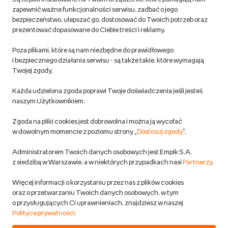
Regulamin empik.com
zapewnić ważne funkcjonalności serwisu, zadbać o jego
bezpieczeństwo, ulepszać go, dostosować do Twoich potrzeb oraz
prezentować dopasowane do Ciebie treści i reklamy.
Pozostałe Regulaminy Empiku
Poza plikami, które są nam niezbędne do prawidłowego
Polityka prywatności empik.com
i bezpiecznego działania serwisu - są także takie, które wymagają
Twojej zgody.
Informacje związane z Aktem o Usługach Cyfrowych i zgłaszaniem
Każda udzielona zgoda poprawi Twoje doświadczenia jeśli jesteś
produktów niebezpiecznych
naszym Użytkownikiem.
Zgoda na pliki cookies jest dobrowolna i można ją wycofać
Dostosuj zgody
w dowolnym momencie z poziomu strony „
Dostosuj zgody
”.
Polityka prywatności empik
Administratorem Twoich danych osobowych jest Empik S.A.
z siedzibą w Warszawie, a w niektórych przypadkach nasi
Partnerzy
.
Raty
Więcej informacji o korzystaniu przez nas z plików cookies
oraz o przetwarzaniu Twoich danych osobowych, w tym
Raty u partnerów Empiku
o przysługujących Ci uprawnieniach, znajdziesz w naszej
Polityce prywatności
.
Odbiór zużytego sprzętu