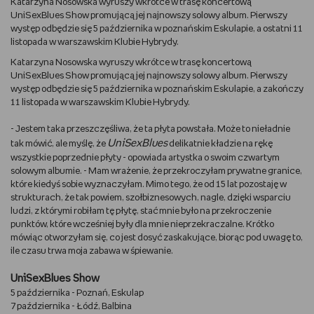
Katarzyna Nosowska wyruszy wkrótce w trasę koncertową
UniSexBlues Show promującą jej najnowszy solowy album. Pierwszy
DBAM O URODĘ
występ odbędzie się 5 października w poznańskim Eskulapie, a ostatni 11
listopada w warszawskim Klubie Hybrydy.
TRENUJĘ
Katarzyna Nosowska wyruszy wkrótce w trasę koncertową
UniSexBlues Show promującą jej najnowszy solowy album. Pierwszy
występ odbędzie się 5 października w poznańskim Eskulapie, a zakończy
URZĄDZAM I DEKORUJĘ
11 listopada w warszawskim Klubie Hybrydy.
MAM ZWIERZĘTA
- Jestem taka przeszczęśliwa, że ta płyta powstała. Może to nieładnie
UniSexBlues
tak mówić, ale myślę, że
delikatnie kładzie na rękę
wszystkie poprzednie płyty - opowiada artystka o swoim czwartym
PASJE DZIECKA
solowym albumie. - Mam wrażenie, że przekroczyłam prywatne granice,
które kiedyś sobie wyznaczyłam. Mimo tego, że od 15 lat pozostaję w
GRAM
strukturach, że tak powiem, szołbiznesowych, nagle, dzięki wsparciu
ludzi, z którymi robiłam tę płytę, stać mnie było na przekroczenie
punktów, które wcześniej były dla mnie nieprzekraczalne. Krótko
RYSUJĘ
mówiąc otworzyłam się, co jest dosyć zaskakujące, biorąc pod uwagę to,
ile czasu trwa moja zabawa w śpiewanie.
PORADNIKI
UniSexBlues Show
5 października - Poznań, Eskulap
WYWIADY
7 października - Łódź, Balbina