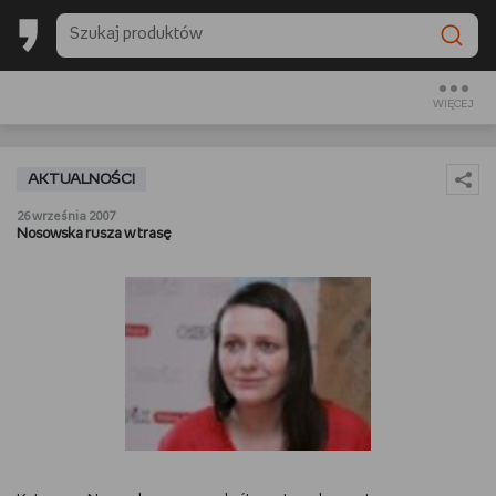
BACK TO SCHOOL
CZYTAM
WIĘCEJ
OGLĄDAM
AKTUALNOŚCI
SŁUCHAM
26 września 2007
Nosowska rusza w trasę
RANKINGI
BACK TO SCHOOL
PREZENTOWNIKI
DIY
GOTUJĘ