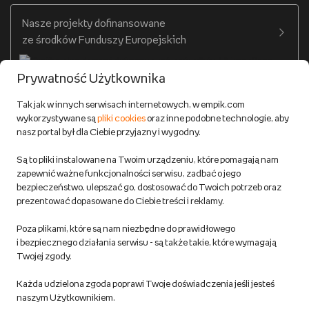
Twój profil
Nasze projekty dofinansowane
Warunki dostawy do salonów Empik
ze środków Funduszy Europejskich
Formy płatności
Prywatność Użytkownika
Zwroty
Tak jak w innych serwisach internetowych, w empik.com
wykorzystywane są
pliki cookies
oraz inne podobne technologie, aby
Do 100 zł na pierwsze zakupy w aplikacji. Pobierz i
nasz portal był dla Ciebie przyjazny i wygodny.
korzystaj z kodów zniżkowych.
Reklamacje
Dowiedz się więcej
Są to pliki instalowane na Twoim urządzeniu, które pomagają nam
Regulamin empik.com
zapewnić ważne funkcjonalności serwisu, zadbać o jego
bezpieczeństwo, ulepszać go, dostosować do Twoich potrzeb oraz
prezentować dopasowane do Ciebie treści i reklamy.
Pozostałe Regulaminy Empiku
Poza plikami, które są nam niezbędne do prawidłowego
Polityka prywatności empik.com
i bezpiecznego działania serwisu - są także takie, które wymagają
Twojej zgody.
Informacje związane z Aktem o Usługach Cyfrowych i zgłaszaniem
Każda udzielona zgoda poprawi Twoje doświadczenia jeśli jesteś
produktów niebezpiecznych
naszym Użytkownikiem.