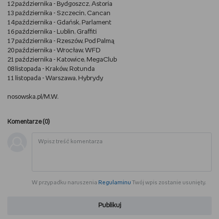
12 października - Bydgoszcz, Astoria
WSZYSTKO O LEGO
13 października - Szczecin, Cancan
14 października - Gdańsk, Parlament
16 października - Lublin, Graffiti
REDAKCJA
17 października - Rzeszów, Pod Palmą
20 października - Wrocław, WFD
21 października - Katowice, MegaClub
WYDARZENIA
08 listopada - Kraków, Rotunda
11 listopada - Warszawa, Hybrydy
POD PATRONATEM EMPIKU
nosowska.pl/M.W.
Komentarze (
0
)
W przypadku naruszenia
Regulaminu
Twój wpis zostanie usunięty.
Publikuj