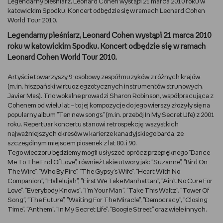
Legendarny pieśniarz, Leonard Cohen wystąpi 21 marca 2010 roku w
katowickim Spodku. Koncert odbędzie się w ramach Leonard Cohen
DBAM O URODĘ
World Tour 2010.
Legendarny pieśniarz, Leonard Cohen wystąpi 21 marca 2010
TRENUJĘ
roku w katowickim Spodku. Koncert odbędzie się w ramach
Leonard Cohen World Tour 2010.
URZĄDZAM I DEKORUJĘ
Artyście towarzyszy 9-osobowy zespół muzyków z różnych krajów
(m.in. hiszpański wirtuoz egzotycznych instrumentów strunowych,
MAM ZWIERZĘTA
Javier Mas). Trio wokalne prowadzi Sharon Robinson, współpracująca z
Cohenem od wielu lat – to jej kompozycje do jego wierszy złożyły się na
PASJE DZIECKA
popularny album "Ten new songs" (m.in. przebój In My Secret Life) z 2001
roku. Repertuar koncertu stanowi retrospekcję wszystkich
najważniejszych okresów w karierze kanadyjskiego barda, ze
GRAM
szczególnym miejscem piosenek z lat 80. i 90.
Tego wieczoru będziemy mogli usłyszeć oprócz przepięknego "Dance
Me To The End Of Love", również takie utwory jak: "Suzanne", "Bird On
RYSUJĘ
The Wire", "Who By Fire", "The Gypsy’s Wife", "Heart With No
Companion", "Hallelujah", "First We Take Manhattan", "Ain't No Cure For
PORADNIKI
Love", "Everybody Knows", "I'm Your Man", "Take This Waltz", "Tower Of
Song", "The Future", "Waiting For The Miracle", "Democracy", "Closing
Time", "Anthem", "In My Secret Life", "Boogie Street" oraz wiele innych.
WYWIADY