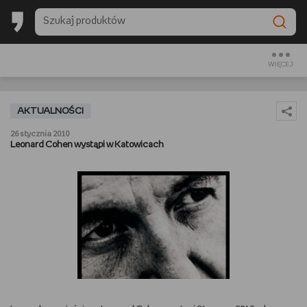
BACK TO SCHOOL
CZYTAM
WIĘCEJ
OGLĄDAM
AKTUALNOŚCI
SŁUCHAM
26 stycznia 2010
Leonard Cohen wystąpi w Katowicach
RANKINGI
BACK TO SCHOOL
PREZENTOWNIKI
DIY
GOTUJĘ