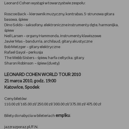
Leonard Cohen wystąpi w towarzystwie zespołu:
WSZYSTKO O LEGO
Roscoe Back – kierownik muzyczny, kontrabas, 5-strunowa gitara
basowa, śpiew
REDAKCJA
Dino Soldo – saksofony, elektroniczne instrumenty dęte, harmonijka,
śpiew
WYDARZENIA
Neil Larsen – organy Hammonda, instrumenty klawiszowe
Javier Mas – bandurria, archilaud, gitary akustyczne
Bob Metzger – gitary elektryczne
POD PATRONATEM EMPIKU
Rafael Gayol – perkusja
The Webb Sisters – śpiew, harfa celtycka, gitary
Sharon Robinson – śpiew (duety)
LEONARD COHEN WORLD TOUR 2010
21 marca 2010, godz. 19:00
Katowice, Spodek
Ceny biletów:
110,00 zł/ 165,00 zł/ 250,00 zł/ 300,00 zł/ 375,00 zł/ 475,00 zł
empiku
Bilety do nabycia w bileteriach
.
jazzrazporaz.pl /F.N.