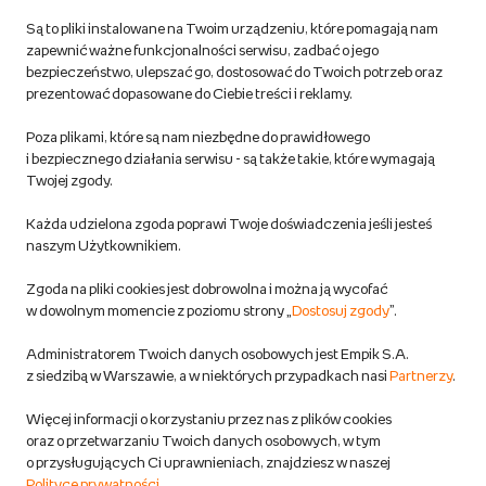
Są to pliki instalowane na Twoim urządzeniu, które pomagają nam
Regulamin empik.com
zapewnić ważne funkcjonalności serwisu, zadbać o jego
bezpieczeństwo, ulepszać go, dostosować do Twoich potrzeb oraz
prezentować dopasowane do Ciebie treści i reklamy.
Pozostałe Regulaminy Empiku
Poza plikami, które są nam niezbędne do prawidłowego
Polityka prywatności empik.com
i bezpiecznego działania serwisu - są także takie, które wymagają
Twojej zgody.
Informacje związane z Aktem o Usługach Cyfrowych i zgłaszaniem
Każda udzielona zgoda poprawi Twoje doświadczenia jeśli jesteś
produktów niebezpiecznych
naszym Użytkownikiem.
Zgoda na pliki cookies jest dobrowolna i można ją wycofać
Dostosuj zgody
w dowolnym momencie z poziomu strony „
Dostosuj zgody
”.
Polityka prywatności empik
Administratorem Twoich danych osobowych jest Empik S.A.
z siedzibą w Warszawie, a w niektórych przypadkach nasi
Partnerzy
.
Raty
Więcej informacji o korzystaniu przez nas z plików cookies
oraz o przetwarzaniu Twoich danych osobowych, w tym
Raty u partnerów Empiku
o przysługujących Ci uprawnieniach, znajdziesz w naszej
Polityce prywatności
.