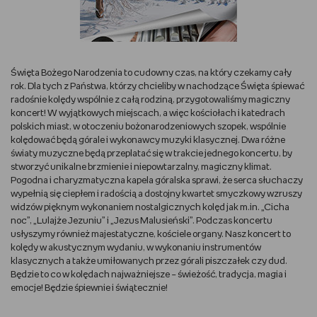
RYSUJĘ
DIY
Święta Bożego Narodzenia to cudowny czas, na który czekamy cały
rok. Dla tych z Państwa, którzy chcieliby w nachodzące Święta śpiewać
MAM ZWIERZĘTA
radośnie kolędy wspólnie z całą rodziną, przygotowaliśmy magiczny
koncert! W wyjątkowych miejscach, a więc kościołach i katedrach
polskich miast, w otoczeniu bożonarodzeniowych szopek, wspólnie
DBAM O URODĘ
kolędować będą górale i wykonawcy muzyki klasycznej. Dwa różne
światy muzyczne będą przeplatać się w trakcie jednego koncertu, by
PASJE DZIECKA
stworzyć unikalne brzmienie i niepowtarzalny, magiczny klimat.
Pogodna i charyzmatyczna kapela góralska sprawi, że serca słuchaczy
wypełnią się ciepłem i radością a dostojny kwartet smyczkowy wzruszy
TRENUJĘ
widzów pięknym wykonaniem nostalgicznych kolęd jak m.in. „Cicha
noc”, „Lulajże Jezuniu” i „Jezus Malusieński”. Podczas koncertu
PORADNIKI
usłyszymy również majestatyczne, kościele organy. Nasz koncert to
kolędy w akustycznym wydaniu, w wykonaniu instrumentów
klasycznych a także umiłowanych przez górali piszczałek czy dud.
WYWIADY
Będzie to co w kolędach najważniejsze – świeżość, tradycja, magia i
emocje! Będzie śpiewnie i świątecznie!
WSZYSTKO O LEGO