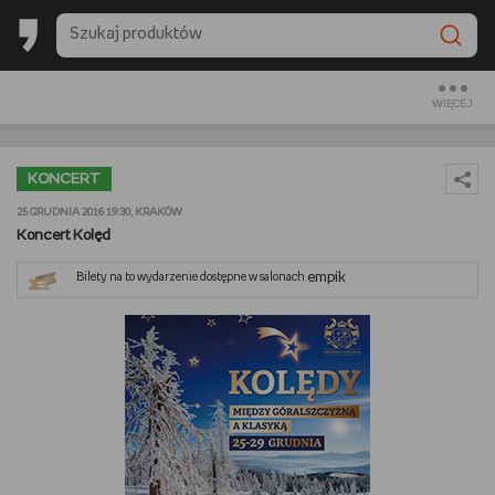
BESTSELLERY EMPIKU 2025
BACK TO SCHOOL
WIĘCEJ
CZYTAM
KONCERT
OGLĄDAM
25 GRUDNIA 2016 19:30, KRAKÓW
Koncert Kolęd
SŁUCHAM
empik
Bilety na to wydarzenie dostępne w salonach
PREZENTOWNIKI
GRAM
GOTUJĘ
URZĄDZAM I DEKORUJĘ