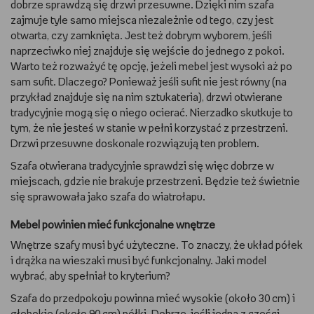
dobrze sprawdzą się drzwi przesuwne. Dzięki nim szafa
zajmuje tyle samo miejsca niezależnie od tego, czy jest
otwarta, czy zamknięta. Jest też dobrym wyborem, jeśli
naprzeciwko niej znajduje się wejście do jednego z pokoi.
Warto też rozważyć tę opcję, jeżeli mebel jest wysoki aż po
sam sufit. Dlaczego? Ponieważ jeśli sufit nie jest równy (na
przykład znajduje się na nim sztukateria), drzwi otwierane
tradycyjnie mogą się o niego ocierać. Nierzadko skutkuje to
tym, że nie jesteś w stanie w pełni korzystać z przestrzeni.
Drzwi przesuwne doskonale rozwiązują ten problem.
Szafa otwierana tradycyjnie sprawdzi się więc dobrze w
miejscach, gdzie nie brakuje przestrzeni. Będzie też świetnie
się sprawowała jako szafa do wiatrołapu.
Mebel powinien mieć funkcjonalne wnętrze
Wnętrze szafy musi być użyteczne. To znaczy, że układ półek
i drążka na wieszaki musi być funkcjonalny. Jaki model
wybrać, aby spełniał to kryterium?
Szafa do przedpokoju powinna mieć wysokie (około 30 cm) i