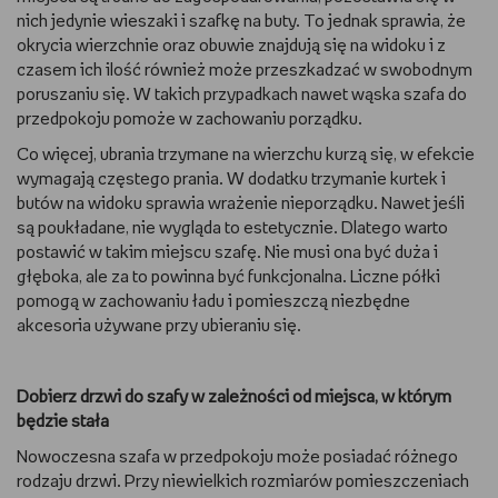
nich jedynie wieszaki i szafkę na buty. To jednak sprawia, że
WSZYSTKO O LEGO
okrycia wierzchnie oraz obuwie znajdują się na widoku i z
czasem ich ilość również może przeszkadzać w swobodnym
REDAKCJA
poruszaniu się. W takich przypadkach nawet wąska szafa do
przedpokoju pomoże w zachowaniu porządku.
WYDARZENIA
Co więcej, ubrania trzymane na wierzchu kurzą się, w efekcie
wymagają częstego prania. W dodatku trzymanie kurtek i
POD PATRONATEM EMPIKU
butów na widoku sprawia wrażenie nieporządku. Nawet jeśli
są poukładane, nie wygląda to estetycznie. Dlatego warto
postawić w takim miejscu szafę. Nie musi ona być duża i
głęboka, ale za to powinna być funkcjonalna. Liczne półki
pomogą w zachowaniu ładu i pomieszczą niezbędne
akcesoria używane przy ubieraniu się.
Dobierz drzwi do szafy w zależności od miejsca, w którym
będzie stała
Nowoczesna szafa w przedpokoju może posiadać różnego
rodzaju drzwi. Przy niewielkich rozmiarów pomieszczeniach