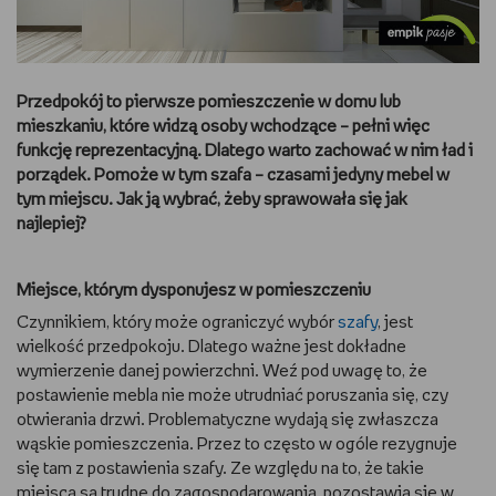
DBAM O URODĘ
TRENUJĘ
Przedpokój to pierwsze pomieszczenie w domu lub
mieszkaniu, które widzą osoby wchodzące – pełni więc
URZĄDZAM I DEKORUJĘ
funkcję reprezentacyjną. Dlatego warto zachować w nim ład i
porządek. Pomoże w tym szafa – czasami jedyny mebel w
tym miejscu. Jak ją wybrać, żeby sprawowała się jak
MAM ZWIERZĘTA
najlepiej?
PASJE DZIECKA
Miejsce, którym dysponujesz w pomieszczeniu
GRAM
Czynnikiem, który może ograniczyć wybór
szafy
, jest
wielkość przedpokoju. Dlatego ważne jest dokładne
RYSUJĘ
wymierzenie danej powierzchni. Weź pod uwagę to, że
postawienie mebla nie może utrudniać poruszania się, czy
PORADNIKI
otwierania drzwi. Problematyczne wydają się zwłaszcza
wąskie pomieszczenia. Przez to często w ogóle rezygnuje
się tam z postawienia szafy. Ze względu na to, że takie
WYWIADY
miejsca są trudne do zagospodarowania, pozostawia się w