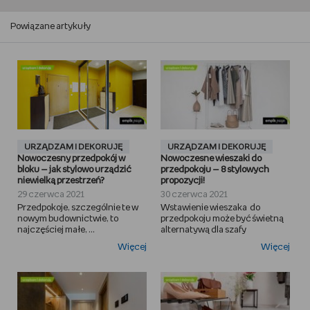
Powiązane artykuły
URZĄDZAM I DEKORUJĘ
URZĄDZAM I DEKORUJĘ
Nowoczesny przedpokój w
Nowoczesne wieszaki do
bloku — jak stylowo urządzić
przedpokoju — 8 stylowych
niewielką przestrzeń?
propozycji!
29 czerwca 2021
30 czerwca 2021
Przedpokoje, szczególnie te w
Wstawienie wieszaka do
nowym budownictwie, to
przedpokoju może być świetną
najczęściej małe, ...
alternatywą dla szafy
Więcej
Więcej