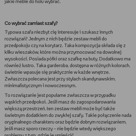
jakie meble do holu wybrać.
Co wybrać zamiast szafy?
Typowa szafa niezbyt cię interesuje i szukasz innych
rozwiązań? Jednym z nich będzie zestaw mebli do
przedpokoju czy na korytarz. Taka kompozycja składa się z
kilku wieszaków, które można przymocować na dowolnej
wysokości. Posiada półki oraz szafkę na buty. Dodatkowo ma
również lustro. Taka garderoba, dostępna w różnych kolorach,
świetnie wpasuje się praktycznie w każde wnętrze.
Zwłaszcza polecana jest przy stylach skandynawskim,
minimalistycznym i nowoczesnym.
To rozwiązanie jest popularne zwłaszcza w przypadku
wąskich przedpokoi. Jeśli masz do zagospodarowania
większą przestrzeń, ten zestaw mebli może być także
świetnym dodatkiem do zwykłej szafy. Takie połączenie nada
oryginalnego charakteru oraz będzie dobrym rozwiązaniem,
jeśli masz sporo rzeczy – nie będzie wtedy większego
problemu z tym, gdzie je umieścić.