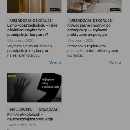
URZĄDZAM I DEKORUJĘ
URZĄDZAM I DEKORUJĘ
Lampy do przedpokoju — jakie
Nowoczesne chodniki do
oświetlenie wybrać do
przedpokoju — stylowe i
przedpokoju, korytarza?
praktyczne propozycje
13 sierpnia 2021
23 sierpnia 2021
Wybierając oświetlenie do
Przedpokój to pierwsze
przedpokoju czy korytarza,
pomieszczenie, do którego się
należy pamiętać o ...
wchodzi, ...
Więcej
Więcej
HALLOWEEN
OGLĄDAM
Filmy o wilkołakach –
najstraszniejsze produkcje
24 września 2025