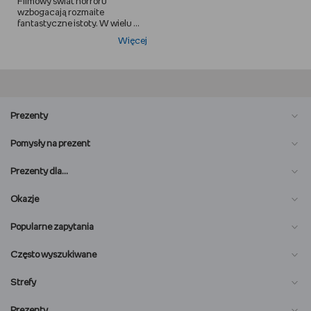
Filmowy świat horroru
wzbogacają rozmaite
fantastyczne istoty. W wielu ...
Więcej
Prezenty
Pomysły na prezent
Prezenty dla…
Okazje
Popularne zapytania
Często wyszukiwane
Strefy
Prezenty