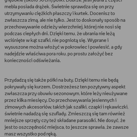
głębokie (około 90 cm) półki. Dobrze, jeśli jedna z części
mebla posiada drążek. Świetnie sprawdza się on przy
utrzymywaniu ciężkich płaszczy i kurtek. Docenisz to
zwłaszcza zimą, ale nie tylko. Jest to doskonały sposób na
przechowywanie odzieży wierzchniej, której nie nosi się
podczas ciepłych dni. Dzięki temu, że ubrania nie leżą
wciśnięte w kąt szafki, nie pogniotą się. Wyprane i
wysuszone można włożyć w pokrowiec i powiesić, a gdy
nadejdzie właściwa pora roku, po prostu założyć bez
konieczności odświeżania.
Przydadzą się także półki na buty. Dzięki temu nie będą
pokrywały się kurzem. Dostrzeżesz ten pozytywny aspekt
zwłaszcza przy obuwiu sezonowym, które leży nieużywane
przez kilka miesięcy. Do przechowywania jesiennych i
zimowych akcesoriów, takich jak szaliki, czapki i rękawiczki,
świetnie nadadzą się szuflady. Zmieszczą się tam również
mniejsze sprzęty czy też składane parasolki. Nie dosyć, że
jest to oszczędność miejsca, to jeszcze sprawia, że zawsze
masz wszystko pod ręką.