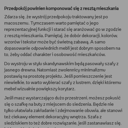
Przedpokój powinien komponować się z resztą mieszkania
Zdarza się, że wystrój przedpokoju traktowany jest po
macoszemu. Tymczasem warto pamiętać o jego
reprezentacyjnej funkcji i starać się aranżować go w zgodzie
z resztą mieszkania. Pamiętaj, że dobór dekoracji, kolorów,
wzorów i tekstur może być świetną zabawą. A samo
dopasowanie odpowiednich mebli jest dobrym sposobem na
to, żeby oddać charakter i osobowość mieszkańców.
Do wystroju w stylu skandynawskim będą pasowały szafy z
jasnego drewna. Natomiast zwolennicy minimalizmu
postawią na prostotę projektu. Jeśli pomieszczenie jest
niewielkie, to warto wybierać szafy z lustrem, dzięki któremu
mebel wizualnie powiększy korytarz.
Jeśli masz wystarczająco dużo przestrzeni, możesz pokusić
się o szafkę na buty z miejscem do siedzenia. Będzie nie
tylko ułatwiała zakładanie i zdejmowanie obuwia, ale stanowi
też ciekawy element dekoracyjny wnętrza. Szafa z
siedziskiem to też dobre rozwiązanie, jeśli zastanawiasz się,