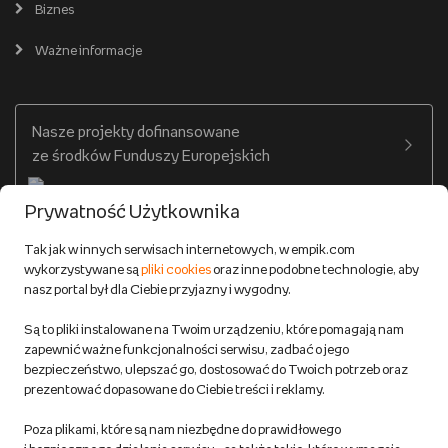
Karty prezentowe
Empik Selfpublishing
Biznes
Produkty cyfrowe
Cennik dostawy
Ważne informacje
Zakupy hurtowe
Dostępne środki
Warunki dostawy
Twój profil
Nasze projekty dofinansowane
Warunki dostawy do salonów Empik
ze środków Funduszy Europejskich
Formy płatności
Prywatność Użytkownika
Zwroty
Tak jak w innych serwisach internetowych, w empik.com
wykorzystywane są
pliki cookies
oraz inne podobne technologie, aby
Do 100 zł na pierwsze zakupy w aplikacji. Pobierz i
nasz portal był dla Ciebie przyjazny i wygodny.
korzystaj z kodów zniżkowych.
Reklamacje
Dowiedz się więcej
Są to pliki instalowane na Twoim urządzeniu, które pomagają nam
Regulamin empik.com
zapewnić ważne funkcjonalności serwisu, zadbać o jego
bezpieczeństwo, ulepszać go, dostosować do Twoich potrzeb oraz
prezentować dopasowane do Ciebie treści i reklamy.
Pozostałe Regulaminy Empiku
Poza plikami, które są nam niezbędne do prawidłowego
Polityka prywatności empik.com