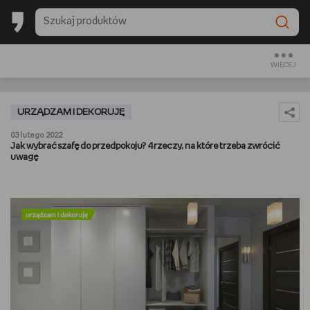
BACK TO SCHOOL
CZYTAM
WIĘCEJ
OGLĄDAM
URZĄDZAM I DEKORUJĘ
SŁUCHAM
03 lutego 2022
Jak wybrać szafę do przedpokoju? 4 rzeczy, na które trzeba zwrócić
uwagę
RANKINGI
BACK TO SCHOOL
PREZENTOWNIKI
DIY
GOTUJĘ