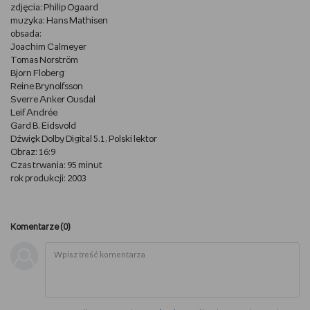
zdjęcia: Philip Ogaard
WSZYSTKO O LEGO
muzyka: Hans Mathisen
obsada:
Joachim Calmeyer
REDAKCJA
Tomas Norström
Bjorn Floberg
WYDARZENIA
Reine Brynolfsson
Sverre Anker Ousdal
Leif Andrée
POD PATRONATEM EMPIKU
Gard B. Eidsvold
Dźwięk Dolby Digital 5.1, Polski lektor
Obraz: 16:9
Czas trwania: 95 minut
rok produkcji: 2003
Komentarze (
0
)