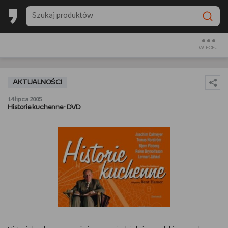
BACK TO SCHOOL
CZYTAM
WIĘCEJ
OGLĄDAM
AKTUALNOŚCI
SŁUCHAM
14 lipca 2005
Historie kuchenne- DVD
RANKINGI
BACK TO SCHOOL
PREZENTOWNIKI
DIY
GOTUJĘ