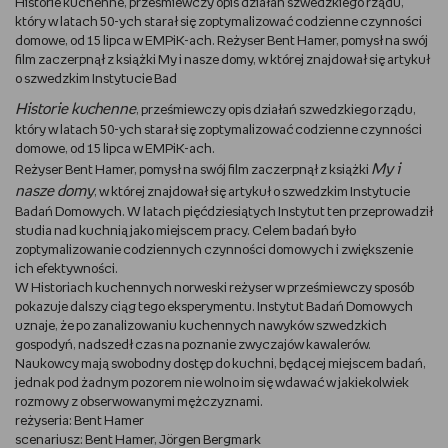
Historie kuchenne, prześmiewczy opis działań szwedzkiego rządu,
który w latach 50-ych starał się zoptymalizować codzienne czynności
DBAM O URODĘ
domowe, od 15 lipca w EMPiK-ach. Reżyser Bent Hamer, pomysł na swój
film zaczerpnął z książki My i nasze domy, w której znajdował się artykuł
o szwedzkim Instytucie Bad
TRENUJĘ
Historie kuchenne
, prześmiewczy opis działań szwedzkiego rządu,
który w latach 50-ych starał się zoptymalizować codzienne czynności
URZĄDZAM I DEKORUJĘ
domowe, od 15 lipca w EMPiK-ach.
My i
Reżyser Bent Hamer, pomysł na swój film zaczerpnął z książki
MAM ZWIERZĘTA
nasze domy
, w której znajdował się artykuł o szwedzkim Instytucie
Badań Domowych. W latach pięćdziesiątych Instytut ten przeprowadził
PASJE DZIECKA
studia nad kuchnią jako miejscem pracy. Celem badań było
zoptymalizowanie codziennych czynności domowych i zwiększenie
ich efektywności.
GRAM
W Historiach kuchennych norweski reżyser w prześmiewczy sposób
pokazuje dalszy ciąg tego eksperymentu. Instytut Badań Domowych
uznaje, że po zanalizowaniu kuchennych nawyków szwedzkich
RYSUJĘ
gospodyń, nadszedł czas na poznanie zwyczajów kawalerów.
Naukowcy mają swobodny dostęp do kuchni, będącej miejscem badań,
PORADNIKI
jednak pod żadnym pozorem nie wolno im się wdawać w jakiekolwiek
rozmowy z obserwowanymi mężczyznami.
reżyseria: Bent Hamer
WYWIADY
scenariusz: Bent Hamer, Jörgen Bergmark