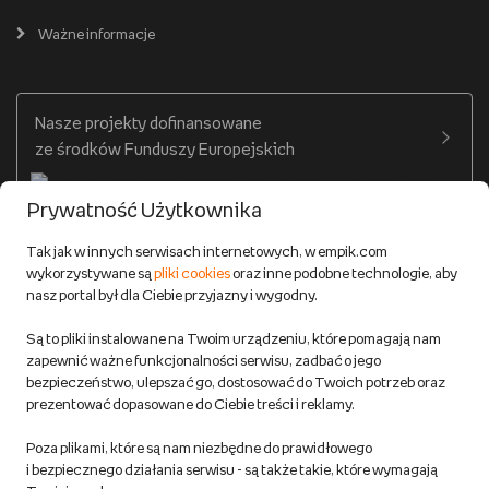
Cennik dostawy
Ważne informacje
Zakupy hurtowe
Dostępne środki
Warunki dostawy
Twój profil
Nasze projekty dofinansowane
Warunki dostawy do salonów Empik
ze środków Funduszy Europejskich
Formy płatności
Prywatność Użytkownika
Zwroty
Tak jak w innych serwisach internetowych, w empik.com
wykorzystywane są
pliki cookies
oraz inne podobne technologie, aby
Do 100 zł na pierwsze zakupy w aplikacji. Pobierz i
nasz portal był dla Ciebie przyjazny i wygodny.
korzystaj z kodów zniżkowych.
Reklamacje
Dowiedz się więcej
Są to pliki instalowane na Twoim urządzeniu, które pomagają nam
Regulamin empik.com
zapewnić ważne funkcjonalności serwisu, zadbać o jego
bezpieczeństwo, ulepszać go, dostosować do Twoich potrzeb oraz
prezentować dopasowane do Ciebie treści i reklamy.
Pozostałe Regulaminy Empiku
Poza plikami, które są nam niezbędne do prawidłowego
Polityka prywatności empik.com
i bezpiecznego działania serwisu - są także takie, które wymagają