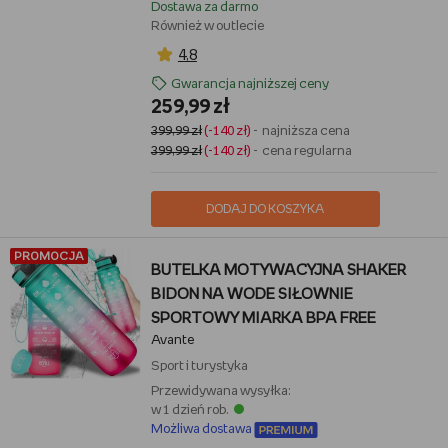
Dostawa za darmo
Również w outlecie
4,8
Gwarancja najniższej ceny
259,99 zł
399,99 zł
(-140 zł)
- najniższa cena
399,99 zł
(-140 zł)
- cena regularna
DODAJ DO KOSZYKA
PROMOCJA
BUTELKA MOTYWACYJNA SHAKER
BIDON NA WODE SIŁOWNIE
SPORTOWY MIARKA BPA FREE
Avante
Sport i turystyka
Przewidywana wysyłka:
w 1 dzień rob.
Możliwa dostawa