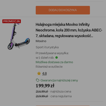
DODAJ DO KOSZYKA
PROMOCJA
Hulajnoga miejska Movino Infinity
Neochrome, koła 200 mm, łożyska ABEC-
7, składana, regulowana wysokość
Movino
kierownicy
Sport i turystyka
Przewidywana wysyłka:
w 1 dzień rob.
Możliwa dostawa za darmo
Również w outlecie
4,8
Gwarancja najniższej ceny
199,99 zł
216,99 zł
- najniższa cena
219,99 zł
- cena regularna