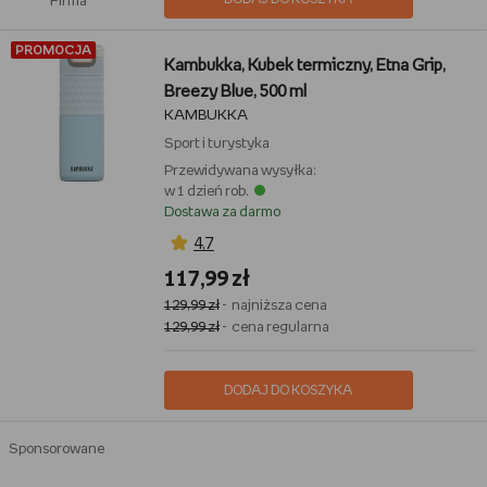
Firma
PROMOCJA
Kambukka, Kubek termiczny, Etna Grip,
Breezy Blue, 500 ml
KAMBUKKA
Sport i turystyka
Przewidywana wysyłka:
w 1 dzień rob.
Dostawa za darmo
4,7
117,99 zł
129,99 zł
- najniższa cena
129,99 zł
- cena regularna
DODAJ DO KOSZYKA
Sponsorowane