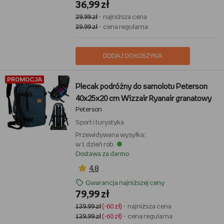
36,99 zł
39,99 zł
- najniższa cena
39,99 zł
- cena regularna
DODAJ DO KOSZYKA
PROMOCJA
Plecak podróżny do samolotu Peterson
40x25x20 cm Wizzair Ryanair granatowy
Peterson
Sport i turystyka
Przewidywana wysyłka:
w 1 dzień rob.
Dostawa za darmo
4,8
Gwarancja najniższej ceny
79,99 zł
139,99 zł
(-60 zł)
- najniższa cena
139,99 zł
(-60 zł)
- cena regularna