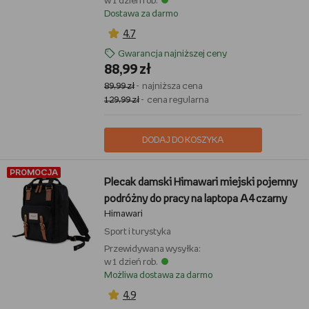
w 1 dzień rob.
Dostawa za darmo
4,7
Gwarancja najniższej ceny
88,99 zł
89,99 zł
- najniższa cena
129,99 zł
- cena regularna
DODAJ DO KOSZYKA
PROMOCJA
Plecak damski Himawari miejski pojemny
podróżny do pracy na laptopa A4 czarny
Himawari
Sport i turystyka
Przewidywana wysyłka:
w 1 dzień rob.
Możliwa dostawa za darmo
4,9