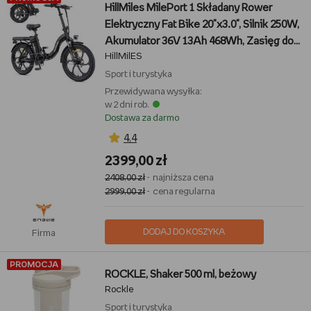
HillMiles MilePort 1 Składany Rower
Elektryczny Fat Bike 20"x3.0", Silnik 250W,
Akumulator 36V 13Ah 468Wh, Zasięg do
HillMilES
100 km, Shimano 7 Biegów, Czarny
Sport i turystyka
Przewidywana wysyłka:
w 2 dni rob.
Dostawa za darmo
4,4
2399,00 zł
2408,00 zł
- najniższa cena
2999,00 zł
- cena regularna
DODAJ DO KOSZYKA
Firma
PROMOCJA
ROCKLE, Shaker 500 ml, beżowy
Rockle
Sport i turystyka