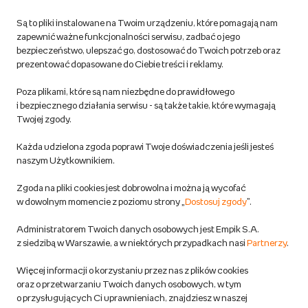
korzystaj z kodów zniżkowych.
Reklamacje
Dowiedz się więcej
Są to pliki instalowane na Twoim urządzeniu, które pomagają nam
Regulamin empik.com
zapewnić ważne funkcjonalności serwisu, zadbać o jego
bezpieczeństwo, ulepszać go, dostosować do Twoich potrzeb oraz
prezentować dopasowane do Ciebie treści i reklamy.
Pozostałe Regulaminy Empiku
Poza plikami, które są nam niezbędne do prawidłowego
Polityka prywatności empik.com
i bezpiecznego działania serwisu - są także takie, które wymagają
Twojej zgody.
Informacje związane z Aktem o Usługach Cyfrowych i zgłaszaniem
Każda udzielona zgoda poprawi Twoje doświadczenia jeśli jesteś
produktów niebezpiecznych
naszym Użytkownikiem.
Zgoda na pliki cookies jest dobrowolna i można ją wycofać
Dostosuj zgody
w dowolnym momencie z poziomu strony „
Dostosuj zgody
”.
Polityka prywatności empik
Administratorem Twoich danych osobowych jest Empik S.A.
z siedzibą w Warszawie, a w niektórych przypadkach nasi
Partnerzy
.
Raty
Więcej informacji o korzystaniu przez nas z plików cookies
oraz o przetwarzaniu Twoich danych osobowych, w tym
Raty u partnerów Empiku
o przysługujących Ci uprawnieniach, znajdziesz w naszej