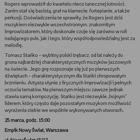
Rogers wprowadził do kwartetu nieco tanecznej lotności.
WSZYSTKO O LEGO
Zanim stał się basistą, grał na klarnecie, fortepianie, a także
perkusji. Doświadczenia te sprawiły, że Rogers jest dziś
REDAKCJA
muzykiem niezwykle wszechstronnym, znakomitym
improwizatorem, który doskonale czuje się zarówno w roli
nadającego puls, jak i tego, który współodpowiedzialny jest za
WYDARZENIA
melodię.
POD PATRONATEM EMPIKU
Tomasz Stańko – wybitny polski trębacz, od lat należy do
grona najbardziej charakterystycznych muzyków jazzowych
na świecie. Jego grę rozpoznaje się już po pierwszych
dźwiękach – charakterystycznym dla Stańki chropowatym
brzmieniu. Artysta słynie z lirycznych improwizacji i pełnych
uczucia tematów. Na pierwszym miejscu zawsze jednak
stawia samą kompozycję. Stańko jest niezwykle „hojnym”
liderem, który często daje pozostałym muzykom możliwość
wyrażenia siebie we wspólnie wykonywanych utworach.
25 marca, godz. 15:00
Empik Nowy Świat, Warszawa