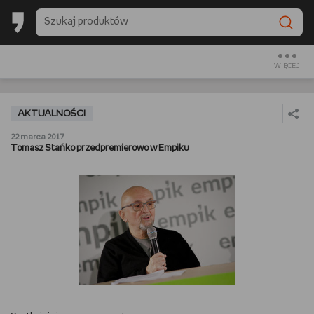
BACK TO SCHOOL
CZYTAM
WIĘCEJ
OGLĄDAM
AKTUALNOŚCI
SŁUCHAM
22 marca 2017
Tomasz Stańko przedpremierowo w Empiku
RANKINGI
BACK TO SCHOOL
PREZENTOWNIKI
DIY
GOTUJĘ