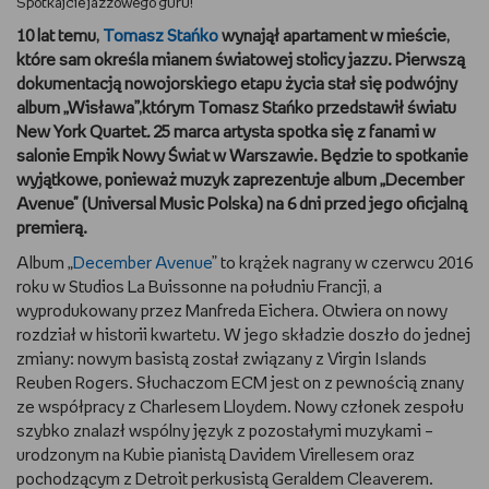
Spotkajcie jazzowego guru!
10 lat temu,
Tomasz Stańko
wynajął apartament w mieście,
DBAM O URODĘ
które sam określa mianem światowej stolicy jazzu. Pierwszą
dokumentacją nowojorskiego etapu życia stał się podwójny
TRENUJĘ
album „Wisława”,którym Tomasz Stańko przedstawił światu
New York Quartet
.
25 marca artysta spotka się z fanami w
URZĄDZAM I DEKORUJĘ
salonie Empik Nowy Świat w Warszawie. Będzie to spotkanie
wyjątkowe, ponieważ muzyk zaprezentuje album
„December
MAM ZWIERZĘTA
Avenue" (Universal Music Polska) na 6
dni przed jego oficjalną
premierą
.
PASJE DZIECKA
Album „
December Avenue
” to krążek nagrany w czerwcu 2016
roku w Studios La Buissonne na południu Francji, a
GRAM
wyprodukowany przez Manfreda Eichera. Otwiera on nowy
rozdział w historii kwartetu. W jego składzie doszło do jednej
RYSUJĘ
zmiany: nowym basistą został związany z Virgin Islands
Reuben Rogers. Słuchaczom ECM jest on z pewnością znany
ze współpracy z Charlesem Lloydem. Nowy członek zespołu
PORADNIKI
szybko znalazł wspólny język z pozostałymi muzykami –
urodzonym na Kubie pianistą Davidem Virellesem oraz
WYWIADY
pochodzącym z Detroit perkusistą Geraldem Cleaverem.