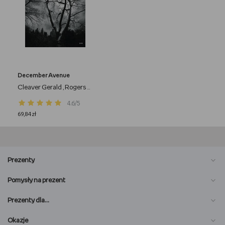
December Avenue
Cleaver Gerald
Rogers Reuben
Virelles David
Stańko Tomasz
,
,
,
4.6/5
69,84 zł
Prezenty
Pomysły na prezent
Prezenty dla…
Okazje