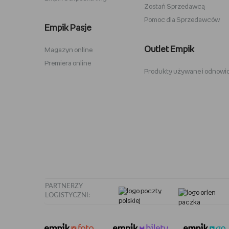
Zostań Sprzedawcą
Pomoc dla Sprzedawców
Zabawki Psi Patrol
Plecaki 
Empik Pasje
Kuromi
Plecaki 
Outlet Empik
Magazyn online
Karty Pokemon
Crocs
Premiera online
Produkty używane i odnowi
Hot Wheels
Sodastr
Pusheen
Stabilo
Tamagotchi
Philips 
PARTNERZY
LOGISTYCZNI: