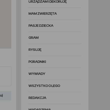
URZĄDZAM I DEKORUJĘ
MAM ZWIERZĘTA
PASJE DZIECKA
GRAM
RYSUJĘ
PORADNIKI
WYWIADY
WSZYSTKO O LEGO
uj
REDAKCJA