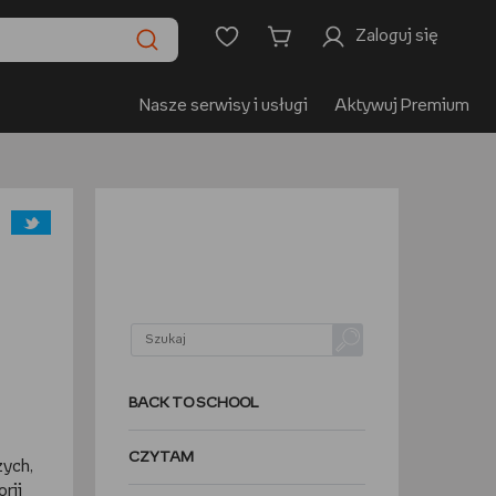
Zaloguj się
Nasze serwisy i usługi
Aktywuj Premium
BACK TO SCHOOL
CZYTAM
zych,
rii