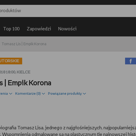
Top 100
Zapowiedzi
Nowości
Tomasz Lis | Empik Korona
UTORSKIE
18 18:00, KIELCE
s | Empik Korona
zenia
Komentarze (
0
)
Powiązane produkty
iografia Tomasz Lisa, jednego z najgłośniejszych, najpopularniejs
y. Wspomnienia odmalowane są na plastycznym tle najnowszej histo