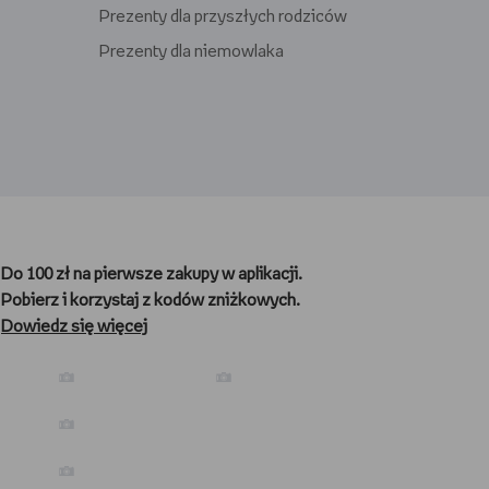
Prezenty dla przyszłych rodziców
Prezenty dla niemowlaka
Prezenty dla gracza
Prezenty dla nauczyciela
Do 100 zł na pierwsze zakupy w aplikacji.
Prezenty dla kibica
Pobierz i korzystaj z kodów zniżkowych.
Prezenty dla biegacza
Dowiedz się więcej
Prezenty dla podróżnika
Prezenty dla kawosza