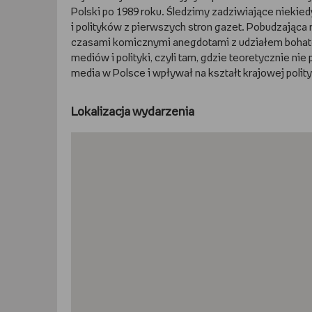
Polski po 1989 roku. Śledzimy zadziwiające niekie
i polityków z pierwszych stron gazet. Pobudzająca r
czasami komicznymi anegdotami z udziałem bohate
mediów i polityki, czyli tam, gdzie teoretycznie ni
media w Polsce i wpływał na kształt krajowej polity
Lokalizacja wydarzenia