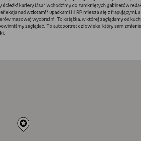
dy ścieżki kariery Lisa i wchodzimy do zamkniętych gabinetów red
efleksja nad wzlotami i upadkami III RP miesza się z frapującymi, a
rów masowej wyobraźni. To książka, w której zaglądamy od kuch
e powinniśmy zaglądać. To autoportret człowieka, który sam zmienia
ki.