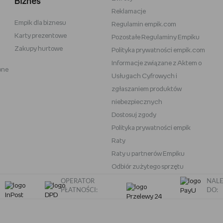
Biznes
Reklamacje
Empik dla biznesu
Vans
Victoria's Secret
Regulamin empik.com
Karty prezentowe
Pozostałe Regulaminy Empiku
Nike
Under Armour
Zakupy hurtowe
Polityka prywatności empik.com
Wittchen
Informacje związane z Aktem o
one
eam
Baby Bjorn
Usługach Cyfrowych i
Oral-B iO
zgłaszaniem produktów
niebezpiecznych
OneBlade
Play-Doh
Dostosuj zgody
Polityka prywatności empik
Raty
Raty u partnerów Empiku
Odbiór zużytego sprzętu
OPERATOR
NALE
PŁATNOŚCI:
DO: