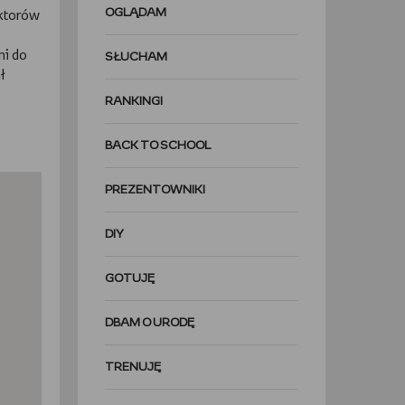
OGLĄDAM
aktorów
ni do
SŁUCHAM
ł
RANKINGI
BACK TO SCHOOL
PREZENTOWNIKI
DIY
GOTUJĘ
DBAM O URODĘ
TRENUJĘ