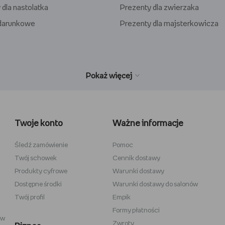
 dla nastolatka
Prezenty dla zwierzaka
odarunkowe
Prezenty dla majsterkowicza
wełniane
Wiedźmin
inecraft
Minecraft
Twoje konto
Ważne informacje
y
Stranger Things
la dzieci
Star Wars
Śledź zamówienie
Pomoc
Twój schowek
Cennik dostawy
 do szkicowania
Władca Pierścieni
Produkty cyfrowe
Warunki dostawy
i
Gra o Tron
Dostępne środki
Warunki dostawy do salonów
Twój profil
Empik
Formy płatności
ów
Zwroty