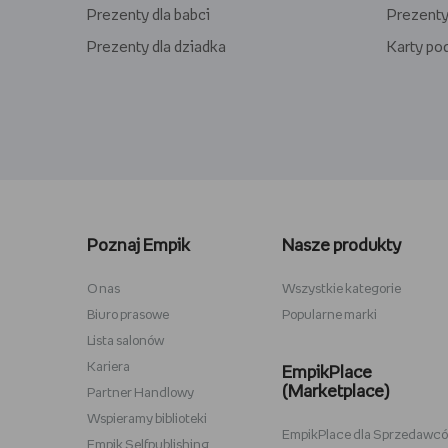
Prezenty dla babci
Prezenty
Prezenty dla dziadka
Karty p
Lego kwiaty
Torby ba
Plecaki szkolne
Figurki M
Poznaj Empik
Nasze produkty
Stitch
Antyram
Karta podarunkowa Steam
Tablety d
O nas
Wszystkie kategorie
Biuro prasowe
Popularne marki
Lampki do czytania
Zestawy
Lista salonów
Album na zdjęcia wklejane
Przypink
Kariera
EmpikPlace
(Marketplace)
Partner Handlowy
Wspieramy biblioteki
EmpikPlace dla Sprzedawc
Empik Selfpublishing