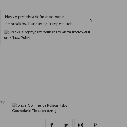
Jak oglądać Marvela?
Nasze projekty dofinansowane
Jak grać w UNO?
ze środków Funduszy Europejskich
Kalendarz świąt nietypowych
Lektury obowiązkowe – lista lektur do szkoły podstawowej i średniej
Nowa książka Remigiusza Mroza
Jaki smartfon do 2000 zł?
ŻY