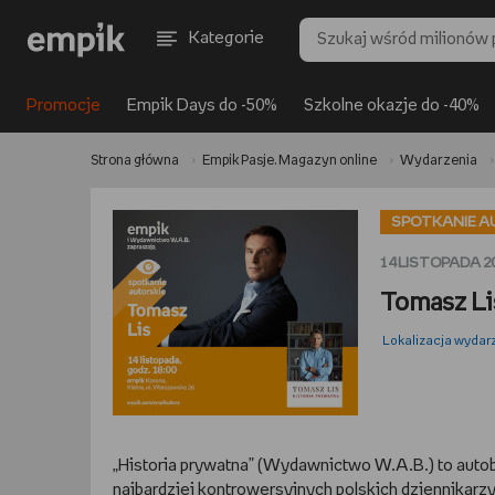
Kategorie
Promocje
Empik Days do -50%
Szkolne okazje do -40%
Strona główna
Empik Pasje. Magazyn online
Wydarzenia
SPOTKANIE A
14 LISTOPADA 20
Tomasz Li
Lokalizacja wydar
„Historia prywatna” (Wydawnictwo W.A.B.) to autob
najbardziej kontrowersyjnych polskich dziennikarz