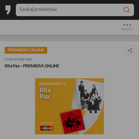
BESTSELLERY EMPIKU 2025
BACK TO SCHOOL
WIĘCEJ
CZYTAM
PREMIERA ONLINE
OGLĄDAM
11 MAJA 2022 18:00,
Rita Pax – PREMIERA ONLINE
SŁUCHAM
PREZENTOWNIKI
GRAM
GOTUJĘ
URZĄDZAM I DEKORUJĘ