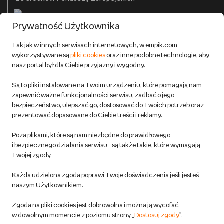
Formy płatności
Prywatność Użytkownika
Zwroty
Tak jak w innych serwisach internetowych, w empik.com
wykorzystywane są
pliki cookies
oraz inne podobne technologie, aby
Do 100 zł na pierwsze zakupy w aplikacji. Pobierz i
nasz portal był dla Ciebie przyjazny i wygodny.
korzystaj z kodów zniżkowych.
Reklamacje
Dowiedz się więcej
Są to pliki instalowane na Twoim urządzeniu, które pomagają nam
Regulamin empik.com
zapewnić ważne funkcjonalności serwisu, zadbać o jego
bezpieczeństwo, ulepszać go, dostosować do Twoich potrzeb oraz
prezentować dopasowane do Ciebie treści i reklamy.
Pozostałe Regulaminy Empiku
Poza plikami, które są nam niezbędne do prawidłowego
Polityka prywatności empik.com
i bezpiecznego działania serwisu - są także takie, które wymagają
Twojej zgody.
Informacje związane z Aktem o Usługach Cyfrowych i zgłaszaniem
Każda udzielona zgoda poprawi Twoje doświadczenia jeśli jesteś
produktów niebezpiecznych
naszym Użytkownikiem.
Zgoda na pliki cookies jest dobrowolna i można ją wycofać
Dostosuj zgody
w dowolnym momencie z poziomu strony „
Dostosuj zgody
”.