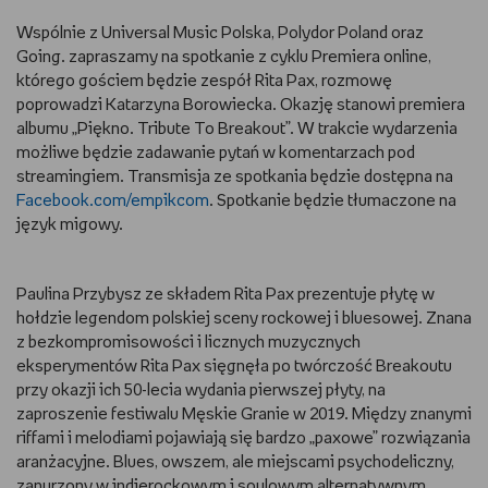
Wspólnie z Universal Music Polska, Polydor Poland oraz
RYSUJĘ
Going. zapraszamy na spotkanie z cyklu Premiera online,
którego gościem będzie zespół Rita Pax, rozmowę
DIY
poprowadzi Katarzyna Borowiecka. Okazję stanowi premiera
albumu „Piękno. Tribute To Breakout”. W trakcie wydarzenia
MAM ZWIERZĘTA
możliwe będzie zadawanie pytań w komentarzach pod
streamingiem. Transmisja ze spotkania będzie dostępna na
DBAM O URODĘ
Facebook.com/empikcom
. Spotkanie będzie tłumaczone na
język migowy.
PASJE DZIECKA
Paulina Przybysz ze składem Rita Pax prezentuje płytę w
TRENUJĘ
hołdzie legendom polskiej sceny rockowej i bluesowej. Znana
z bezkompromisowości i licznych muzycznych
PORADNIKI
eksperymentów Rita Pax sięgnęła po twórczość Breakoutu
przy okazji ich 50-lecia wydania pierwszej płyty, na
WYWIADY
zaproszenie festiwalu Męskie Granie w 2019. Między znanymi
riffami i melodiami pojawiają się bardzo „paxowe” rozwiązania
aranżacyjne. Blues, owszem, ale miejscami psychodeliczny,
WSZYSTKO O LEGO
zanurzony w indierockowym i soulowym alternatywnym