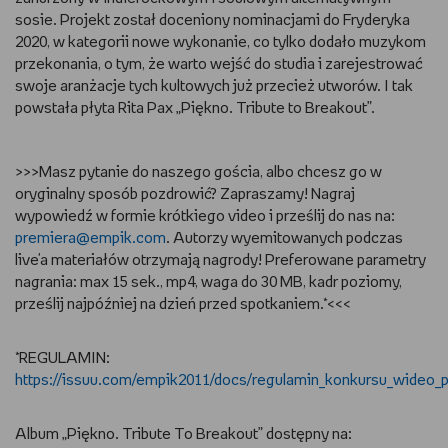
sosie. Projekt został doceniony nominacjami do Fryderyka
2020, w kategorii nowe wykonanie, co tylko dodało muzykom
przekonania, o tym, że warto wejść do studia i zarejestrować
swoje aranżacje tych kultowych już przecież utworów. I tak
powstała płyta Rita Pax „Piękno. Tribute to Breakout”.
>>>Masz pytanie do naszego gościa, albo chcesz go w
oryginalny sposób pozdrowić? Zapraszamy! Nagraj
wypowiedź w formie krótkiego video i prześlij do nas na:
premiera@empik.com
. Autorzy wyemitowanych podczas
live'a materiałów otrzymają nagrody! Preferowane parametry
nagrania: max 15 sek., mp4, waga do 30 MB, kadr poziomy,
prześlij najpóźniej na dzień przed spotkaniem.*<<<
*REGULAMIN:
https://issuu.com/empik2011/docs/regulamin_konkursu_wideo_
Album „Piękno. Tribute To Breakout” dostępny na: