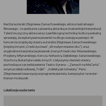
RYSUJĘ
DIY
Recital autorski Zbigniewa Zamachowskiego, aktora teatralnego i
filmowego – to spotkanie z piosenką aktorską w znakomitej interpretacji.
MAM ZWIERZĘTA
Talent muzyczny aktora wraz z perfekcyjną techniką i kulturą wokalną
sprawiają, że wykonywane piosenki na długo zostają w pamięci. W
koncercie znajdą się utwory autorskie Zbigniewa Zamachowskiego
DBAM O URODĘ
(między innymi „Credo życiowe”, „W małym miasteczku”), oraz
oryginalne interpretacje piosenek znanych twórców: Wasowskiego,
PASJE DZIECKA
Przybory, Młynarskiego, Korcza, Nohavicy, Dębskiego, Satanowskiego,
Stachury, Bukartyka i wielu innych. Usłyszymy również utwory
pochodzące z przedstawienia Teatru Syrena – „Zamach na MoCarta”,
TRENUJĘ
w tym przebój radiowej „Trójki” - „Kobiety jak te kwiaty”. Panu
Zbigniewowi towarzyszy w programie pianista, kompozytor i aranżer -
PORADNIKI
Roman Hudaszek.
WYWIADY
Lokalizacja wydarzenia
WSZYSTKO O LEGO