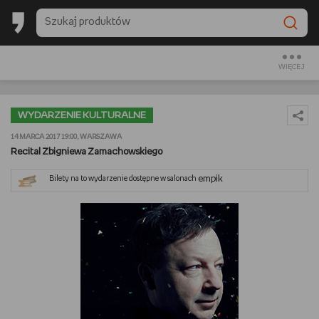
BESTSELLERY EMPIKU 2025
BACK TO SCHOOL
WIĘCEJ
CZYTAM
WYDARZENIE KULTURALNE
OGLĄDAM
14 MARCA 2017 19:00, WARSZAWA
Recital Zbigniewa Zamachowskiego
SŁUCHAM
empik
Bilety na to wydarzenie dostępne w salonach
PREZENTOWNIKI
GRAM
GOTUJĘ
URZĄDZAM I DEKORUJĘ