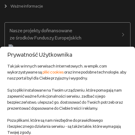
Cennik dostawy
Ważne informacje
Zakupy hurtowe
Dostępne środki
Warunki dostawy
Twój profil
Nasze projekty dofinansowane
Warunki dostawy do salonów Empik
ze środków Funduszy Europejskich
Formy płatności
Prywatność Użytkownika
Zwroty
Tak jak w innych serwisach internetowych, w empik.com
wykorzystywane są
pliki cookies
oraz inne podobne technologie, aby
Do 100 zł na pierwsze zakupy w aplikacji. Pobierz i
nasz portal był dla Ciebie przyjazny i wygodny.
korzystaj z kodów zniżkowych.
Reklamacje
Dowiedz się więcej
Są to pliki instalowane na Twoim urządzeniu, które pomagają nam
Regulamin empik.com
zapewnić ważne funkcjonalności serwisu, zadbać o jego
bezpieczeństwo, ulepszać go, dostosować do Twoich potrzeb oraz
prezentować dopasowane do Ciebie treści i reklamy.
Pozostałe Regulaminy Empiku
Poza plikami, które są nam niezbędne do prawidłowego
Polityka prywatności empik.com
i bezpiecznego działania serwisu - są także takie, które wymagają
Twojej zgody.