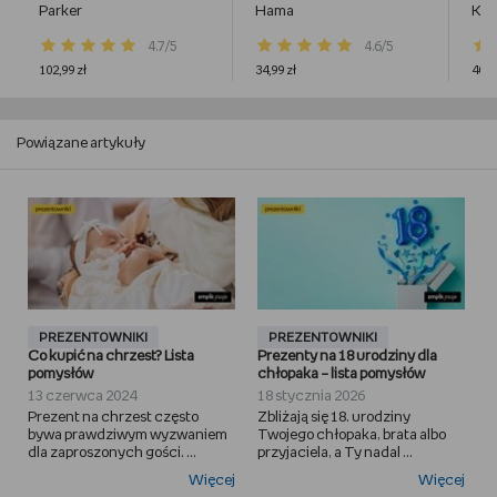
Parker
Hama
Kos
4.7/5
4.6/5
102,99 zł
34,99 zł
40,0
Powiązane artykuły
PREZENTOWNIKI
PREZENTOWNIKI
Co kupić na chrzest? Lista
Prezenty na 18 urodziny dla
pomysłów
chłopaka – lista pomysłów
13 czerwca 2024
18 stycznia 2026
Prezent na chrzest często
Zbliżają się 18. urodziny
bywa prawdziwym wyzwaniem
Twojego chłopaka, brata albo
dla zaproszonych gości. ...
przyjaciela, a Ty nadal ...
Więcej
Więcej