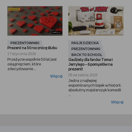
PREZENTOWNIKI
PASJE DZIECKA
Prezent na 50 rocznicę ślubu
PREZENTOWNIKI
17 stycznia 2026
BACK TO SCHOOL
Przeżycie wspólnie 50 lat jest
Gadżety dla fanów Toma i
osiągnięciem, które
Jerry’ego – 6 pomysłów na
zdecydowanie ...
prezent!
05 września 2023
Więcej
Jedna z najlepiej
wspominanych bajek w historii,
absolutny majsterszyk komedii
...
Więcej