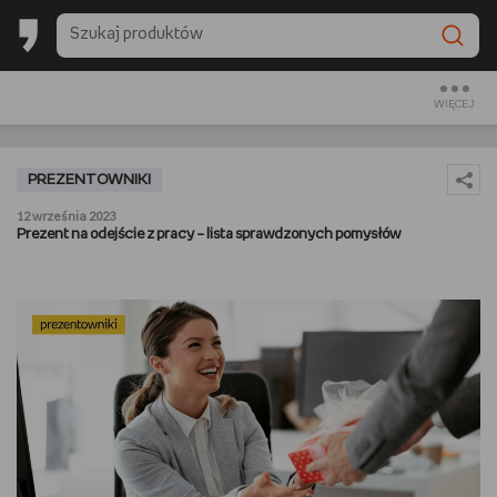
BACK TO SCHOOL
CZYTAM
WIĘCEJ
OGLĄDAM
PREZENTOWNIKI
SŁUCHAM
12 września 2023
Prezent na odejście z pracy – lista sprawdzonych pomysłów
RANKINGI
BACK TO SCHOOL
PREZENTOWNIKI
DIY
GOTUJĘ