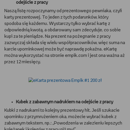
odejście z pracy
WSZYSTKO O LEGO
Naszą listę rozpoczynamy od prezentowego pewniaka, czyli
karty prezentowej. To jeden z tych podarunków, który
REDAKCJA
spodoba się każdemu. Wystarczy tylko wybrać kartę z
odpowiednią kwotą, a obdarowany sam zdecyduje, co sobie
kupi za te pieniądze. Na prezent na pożegnanie z pracy
WYDARZENIA
zazwyczaj składa się wielu współpracowników, więc suma na
karcie upominkowej może być naprawdę pokaźna. eKartę
POD PATRONATEM EMPIKU
można wykorzystać na stronie empik.com i jest ona ważna aż
przez 12 miesięcy.
Kubek z zabawnym nadrukiem na odejście z pracy
Kubki z nadrukami to kolejny prezentowy hit. Jeśli szukacie
upominku z przymrużeniem oka, możecie wybrać kubek z
zabawnym tekstem, np.: „Powodzenia w zalezieniu lepszych
koleżanek i kolegów z pracy niż my!”.