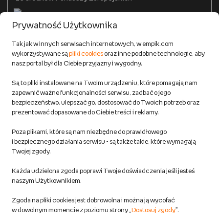
Formy płatności
Prywatność Użytkownika
Zwroty
Tak jak w innych serwisach internetowych, w empik.com
wykorzystywane są
pliki cookies
oraz inne podobne technologie, aby
Do 100 zł na pierwsze zakupy w aplikacji. Pobierz i
nasz portal był dla Ciebie przyjazny i wygodny.
korzystaj z kodów zniżkowych.
Reklamacje
Dowiedz się więcej
Są to pliki instalowane na Twoim urządzeniu, które pomagają nam
Regulamin empik.com
zapewnić ważne funkcjonalności serwisu, zadbać o jego
bezpieczeństwo, ulepszać go, dostosować do Twoich potrzeb oraz
prezentować dopasowane do Ciebie treści i reklamy.
Pozostałe Regulaminy Empiku
Poza plikami, które są nam niezbędne do prawidłowego
Polityka prywatności empik.com
i bezpiecznego działania serwisu - są także takie, które wymagają
Twojej zgody.
Informacje związane z Aktem o Usługach Cyfrowych i zgłaszaniem
Każda udzielona zgoda poprawi Twoje doświadczenia jeśli jesteś
produktów niebezpiecznych
naszym Użytkownikiem.
Zgoda na pliki cookies jest dobrowolna i można ją wycofać
Dostosuj zgody
w dowolnym momencie z poziomu strony „
Dostosuj zgody
”.