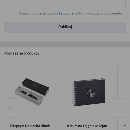
W przypadku naruszenia
Regulaminu
Twój wpis zostanie usunięty.
Publikuj
Powiązane produkty
Długopis Parker IM Black GT - 1931666
Album na zdjęcia wklejane, Fine Art HAMA, 50 stron, szary, białe karty, 24x17 cm