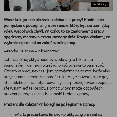
DBAM O URODĘ
Wasz kolega lub koleżanka odchodzi z pracy? Koniecznie
TRENUJĘ
pomyślcie o pożegnalnym prezencie, który będzie pamiątką
wielu wspólnych chwil. W końcu to ze znajomymi z pracy
URZĄDZAM I DEKORUJĘ
spędzamy mnóstwo czasu każdego dnia! Podpowiadamy, co
wybrać na prezent na zakończenie pracy.
MAM ZWIERZĘTA
Autorka: Justyna Aleksandrzak
Lata wspólnej aktywności zawodowej to także lata
PASJE DZIECKA
wspomnień i cennych przeżyć, o których warto pamiętać.
Często w pracy nawiązujemy przyjaźnie na resztę życia albo
GRAM
przynajmniej cenne znajomości. Nic więc dziwnego, że gdy
ktoś odchodzi, współpracownicy chcą podziękować i zapisać
RYSUJĘ
się w pamięci tej osoby. Pomóc w tym może odpowiedni
prezent pożegnalny dla koleżanki i kolegi z pracy.
PORADNIKI
Prezent dla koleżanki i kolegi na pożegnanie z pracy
WYWIADY
eKarta prezentowa Empik – praktyczny prezent na