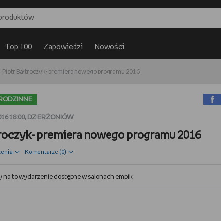
Top 100
Zapowiedzi
Nowości
Piotr Bałtroczyk- premiera nowego programu 2016
RODZINNE
016 18:00, DZIERŻONIÓW
troczyk- premiera nowego programu 2016
zenia
Komentarze (
0
)
ty na to wydarzenie dostępne w salonach
empik