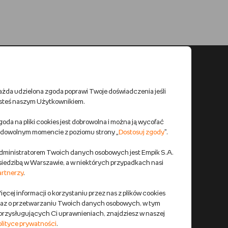
ażda udzielona zgoda poprawi Twoje doświadczenia jeśli
esteś naszym Użytkownikiem.
oda na pliki cookies jest dobrowolna i można ją wycofać
 dowolnym momencie z poziomu strony „
Dostosuj zgody
”.
dministratorem Twoich danych osobowych jest Empik S.A.
 siedzibą w Warszawie, a w niektórych przypadkach nasi
artnerzy
.
ęcej informacji o korzystaniu przez nas z plików cookies
raz o przetwarzaniu Twoich danych osobowych, w tym
 przysługujących Ci uprawnieniach, znajdziesz w naszej
olityce prywatności
.