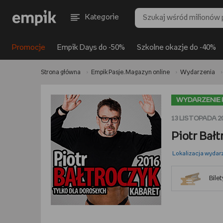
Kategorie
Promocje
Empik Days do -50%
Szkolne okazje do -40%
Strona główna
Empik Pasje. Magazyn online
Wydarzenia
WYDARZENIE 
13 LISTOPADA 2
Piotr Bał
Lokalizacja wydar
Bile