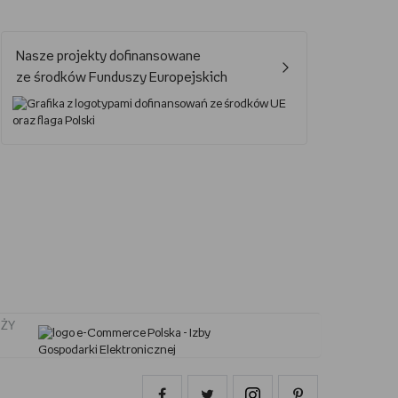
Jak oglądać Marvela?
Nasze projekty dofinansowane
Jak grać w UNO?
ze środków Funduszy Europejskich
Kalendarz świąt nietypowych
Lektury obowiązkowe – lista lektur do szkoły podstawowej i średniej
Nowa książka Remigiusza Mroza
Jaki smartfon do 2000 zł?
ŻY