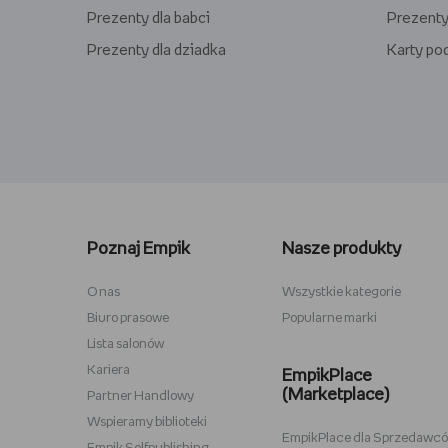
Prezenty dla babci
Prezenty
Prezenty dla dziadka
Karty p
Lego kwiaty
Torby ba
Plecaki szkolne
Figurki M
Poznaj Empik
Nasze produkty
Stitch
Antyram
Karta podarunkowa Steam
Tablety d
O nas
Wszystkie kategorie
Biuro prasowe
Popularne marki
Lampki do czytania
Zestawy
Lista salonów
Album na zdjęcia wklejane
Przypink
Kariera
EmpikPlace
(Marketplace)
Partner Handlowy
Wspieramy biblioteki
EmpikPlace dla Sprzedawc