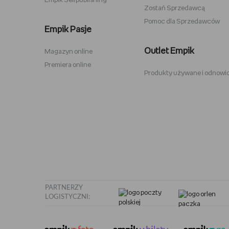
Empik Selfpublishing
Zostań Sprzedawcą
Pomoc dla Sprzedawców
Zabawki Psi Patrol
Plecaki 
Empik Pasje
Kuromi
Plecaki 
Outlet Empik
Magazyn online
Karty Pokemon
Crocs
Premiera online
Produkty używane i odnowi
Hot Wheels
Sodastr
Pusheen
Stabilo
Tamagotchi
Philips 
PARTNERZY
LOGISTYCZNI: