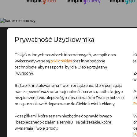
Prywatność Użytkownika
Tak jak w innych serwisach internetowych, w empik.com
K
wykorzystywane są
pliki cookies
oraz inne podobne
j
technologie, aby nasz portal był dla Ciebie przyjazny
i wygodny.
Zg
w
Są to pliki instalowane na Twoim urządzeniu, które pomagają
nam zapewnić ważne funkcjonalności serwisu, zadbać o jego
A
bezpieczeństwo, ulepszać go, dostosować do Twoich potrzeb
z
oraz prezentować dopasowane do Ciebie treści i reklamy.
P
Poza plikami, które są nam niezbędne do prawidłowego
Wi
i bezpiecznego działania serwisu - są także takie, które
o
wymagają Twojej zgody.
o
P