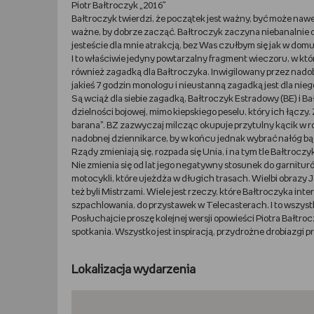
Piotr Bałtroczyk „2016”
Bałtroczyk twierdzi, że początek jest ważny, być może nawe
ważne, by dobrze zacząć. Bałtroczyk zaczyna niebanalnie o
jesteście dla mnie atrakcją, bez Was czułbym się jak w domu,
I to właściwie jedyny powtarzalny fragment wieczoru, w któ
również zagadką dla Bałtroczyka. Inwigilowany przez nadobn
jakieś 7 godzin monologu i nieustanną zagadką jest dla ni
Są wciąż dla siebie zagadką, Bałtroczyk Estradowy (BE) i Ba
dzielności bojowej, mimo kiepskiego peselu, który ich łączy.
barana”. BZ zazwyczaj milcząc okupuje przytulny kącik w ro
nadobnej dziennikarce, by w końcu jednak wybrać nałóg bądź
Rządy zmieniają się, rozpada się Unia, i na tym tle Bałtroczyk 
Nie zmienia się od lat jego negatywny stosunek do garnitur
motocykli, które ujeżdża w długich trasach. Wielbi obrazy
też byli Mistrzami. Wiele jest rzeczy, które Bałtroczyka i
szpachlowania, do przystawek w Telecasterach. I to wszystk
Posłuchajcie proszę kolejnej wersji opowieści Piotra Bałtr
spotkania. Wszystko jest inspiracją, przydrożne drobiazgi
Lokalizacja wydarzenia