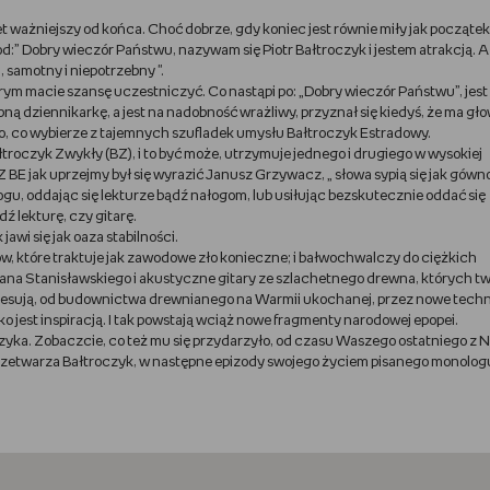
t ważniejszy od końca. Choć dobrze, gdy koniec jest równie miły jak począte
d:” Dobry wieczór Państwu, nazywam się Piotr Bałtroczyk i jestem atrakcją. 
 samotny i niepotrzebny ''.
rym macie szansę uczestniczyć. Co nastąpi po: „Dobry wieczór Państwu”, jest
ą dziennikarkę, a jest na nadobność wrażliwy, przyznał się kiedyś, że ma gło
ego, co wybierze z tajemnych szufladek umysłu Bałtroczyk Estradowy.
łtroczyk Zwykły (BZ), i to być może, utrzymuje jednego i drugiego w wysokiej
 Z BE jak uprzejmy był się wyrazić Janusz Grzywacz, „ słowa sypią się jak gówn
gu, oddając się lekturze bądź nałogom, lub usiłując bezskutecznie oddać się
 lekturę, czy gitarę.
jawi się jak oaza stabilności.
ów, które traktuje jak zawodowe zło konieczne; i bałwochwalczy do ciężkich
 Jana Stanisławskiego i akustyczne gitary ze szlachetnego drewna, których t
nteresują, od budownictwa drewnianego na Warmii ukochanej, przez nowe techn
o jest inspiracją. I tak powstają wciąż nowe fragmenty narodowej epopei.
oczyka. Zobaczcie, co też mu się przydarzyło, od czasu Waszego ostatniego z 
 przetwarza Bałtroczyk, w następne epizody swojego życiem pisanego monolog