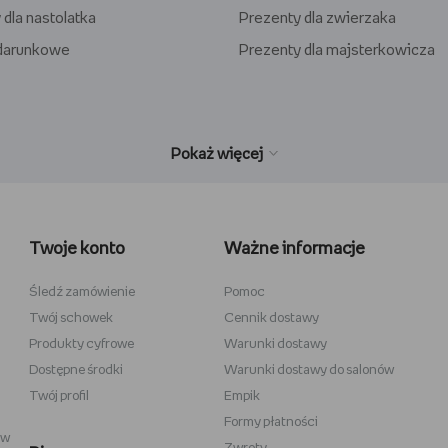
 dla nastolatka
Prezenty dla zwierzaka
odarunkowe
Prezenty dla majsterkowicza
wełniane
Wiedźmin
inecraft
Minecraft
Twoje konto
Ważne informacje
y
Stranger Things
la dzieci
Star Wars
Śledź zamówienie
Pomoc
Twój schowek
Cennik dostawy
 do szkicowania
Władca Pierścieni
Produkty cyfrowe
Warunki dostawy
i
Gra o Tron
Dostępne środki
Warunki dostawy do salonów
Twój profil
Empik
Formy płatności
ów