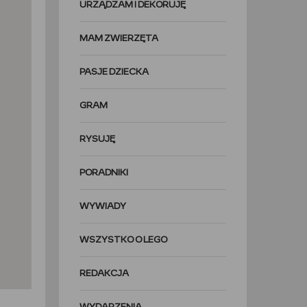
URZĄDZAM I DEKORUJĘ
MAM ZWIERZĘTA
PASJE DZIECKA
GRAM
RYSUJĘ
PORADNIKI
WYWIADY
WSZYSTKO O LEGO
REDAKCJA