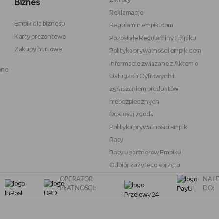
Zwroty
Biznes
Reklamacje
Empik dla biznesu
Vans
Victoria's Secret
Regulamin empik.com
Karty prezentowe
Pozostałe Regulaminy Empiku
Nike
Under Armour
Zakupy hurtowe
Polityka prywatności empik.com
Wittchen
Informacje związane z Aktem o
one
eam
Baby Bjorn
Usługach Cyfrowych i
Oral-B iO
zgłaszaniem produktów
niebezpiecznych
OneBlade
Play-Doh
Dostosuj zgody
Polityka prywatności empik
Raty
Raty u partnerów Empiku
Odbiór zużytego sprzętu
OPERATOR
NALE
PŁATNOŚCI:
DO: