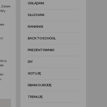
OGLĄDAM
k. Zatem
A Wy
SŁUCHAM
wie
RANKINGI
o z
BACK TO SCHOOL
PREZENTOWNIKI
wórcy
DIY
iki
GOTUJĘ
Nim
u.
DBAM O URODĘ
TRENUJĘ