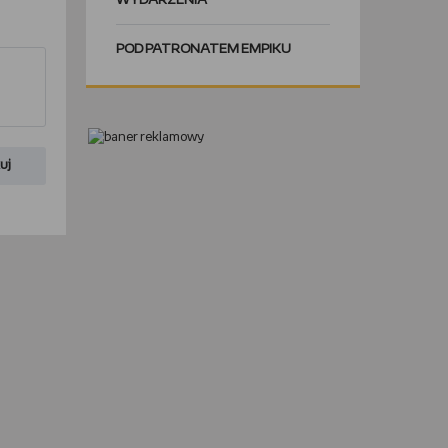
WYDARZENIA
POD PATRONATEM EMPIKU
uj