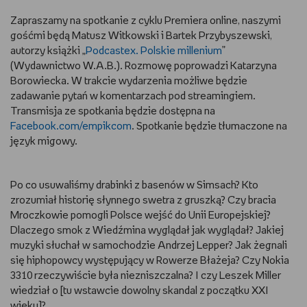
Zapraszamy na spotkanie z cyklu Premiera online, naszymi
RYSUJĘ
gośćmi będą Matusz Witkowski i Bartek Przybyszewski,
autorzy książki „
Podcastex. Polskie millenium
”
DIY
(Wydawnictwo W.A.B.). Rozmowę poprowadzi Katarzyna
Borowiecka. W trakcie wydarzenia możliwe będzie
MAM ZWIERZĘTA
zadawanie pytań w komentarzach pod streamingiem.
Transmisja ze spotkania będzie dostępna na
DBAM O URODĘ
Facebook.com/empikcom
. Spotkanie będzie tłumaczone na
język migowy.
PASJE DZIECKA
Po co usuwaliśmy drabinki z basenów w Simsach? Kto
TRENUJĘ
zrozumiał historię słynnego swetra z gruszką? Czy bracia
Mroczkowie pomogli Polsce wejść do Unii Europejskiej?
PORADNIKI
Dlaczego smok z Wiedźmina wyglądał jak wyglądał? Jakiej
muzyki słuchał w samochodzie Andrzej Lepper? Jak żegnali
WYWIADY
się hiphopowcy występujący w Rowerze Błażeja? Czy Nokia
3310 rzeczywiście była niezniszczalna? I czy Leszek Miller
wiedział o [tu wstawcie dowolny skandal z początku XXI
WSZYSTKO O LEGO
wieku]?