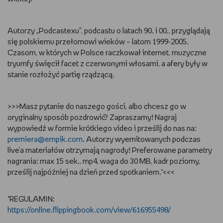
Autorzy „Podcastexu”, podcastu o latach 90. i 00., przyglądają
się polskiemu przełomowi wieków – latom 1999-2005.
Czasom, w których w Polsce raczkował internet, muzyczne
tryumfy święcił facet z czerwonymi włosami, a afery były w
stanie rozłożyć partię rządzącą.
>>>Masz pytanie do naszego gości, albo chcesz go w
oryginalny sposób pozdrowić? Zapraszamy! Nagraj
wypowiedź w formie krótkiego video i prześlij do nas na:
premiera@empik.com
. Autorzy wyemitowanych podczas
live'a materiałów otrzymają nagrody! Preferowane parametry
nagrania: max 15 sek., mp4, waga do 30 MB, kadr poziomy,
prześlij najpóźniej na dzień przed spotkaniem.*<<<
*REGULAMIN:
https://online.flippingbook.com/view/616955498/