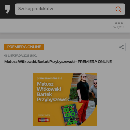
BESTSELLERY EMPIKU 2025
BACK TO SCHOOL
WIĘCEJ
CZYTAM
PREMIERA ONLINE
OGLĄDAM
06 LISTOPADA 2023 18:00,
Matusz Witkowski, Bartek Przybyszewski – PREMIERA ONLINE
SŁUCHAM
PREZENTOWNIKI
GRAM
GOTUJĘ
URZĄDZAM I DEKORUJĘ