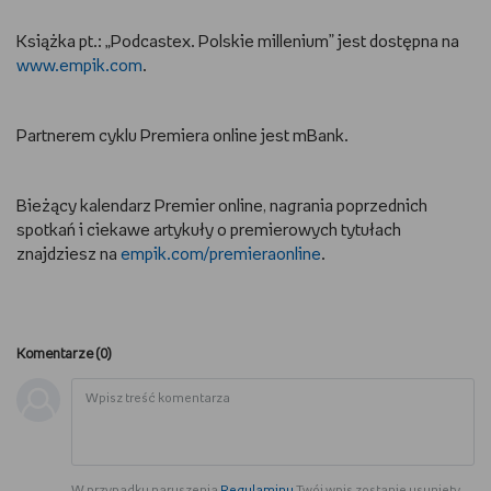
Książka pt.: „Podcastex. Polskie millenium” jest dostępna na
www.empik.com
.
Partnerem cyklu Premiera online jest mBank.
Bieżący kalendarz Premier online, nagrania poprzednich
spotkań i ciekawe artykuły o premierowych tytułach
znajdziesz na
empik.com/premieraonline
.
Komentarze (
0
)
W przypadku naruszenia
Regulaminu
Twój wpis zostanie usunięty.