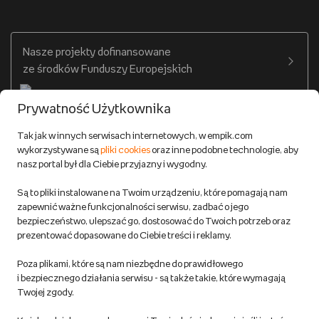
Dostępne środki
Warunki dostawy
Twój profil
Nasze projekty dofinansowane
Warunki dostawy do salonów Empik
ze środków Funduszy Europejskich
Formy płatności
Prywatność Użytkownika
Zwroty
Tak jak w innych serwisach internetowych, w empik.com
wykorzystywane są
pliki cookies
oraz inne podobne technologie, aby
Do 100 zł na pierwsze zakupy w aplikacji. Pobierz i
nasz portal był dla Ciebie przyjazny i wygodny.
korzystaj z kodów zniżkowych.
Reklamacje
Dowiedz się więcej
Są to pliki instalowane na Twoim urządzeniu, które pomagają nam
Regulamin empik.com
zapewnić ważne funkcjonalności serwisu, zadbać o jego
bezpieczeństwo, ulepszać go, dostosować do Twoich potrzeb oraz
prezentować dopasowane do Ciebie treści i reklamy.
Pozostałe Regulaminy Empiku
Poza plikami, które są nam niezbędne do prawidłowego
Polityka prywatności empik.com
i bezpiecznego działania serwisu - są także takie, które wymagają
Twojej zgody.
Informacje związane z Aktem o Usługach Cyfrowych i zgłaszaniem