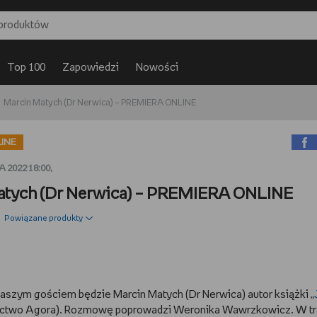
Top 100
Zapowiedzi
Nowości
Marcin Matych (Dr Nerwica) – PREMIERA ONLINE
INE
 2022 18:00,
atych (Dr Nerwica) – PREMIERA ONLINE
Powiązane produkty
naszym gościem będzie Marcin Matych (Dr Nerwica) autor książki „
ctwo Agora). Rozmowę poprowadzi Weronika Wawrzkowicz. W tr