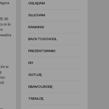
stępna
OGLĄDAM
SŁUCHAM
25-30
to m.in
RANKINGI
em
rowadza
BACK TO SCHOOL
PREZENTOWNIKI
DIY
akże w
ię
GOTUJĘ
zez
ych
DBAM O URODĘ
TRENUJĘ