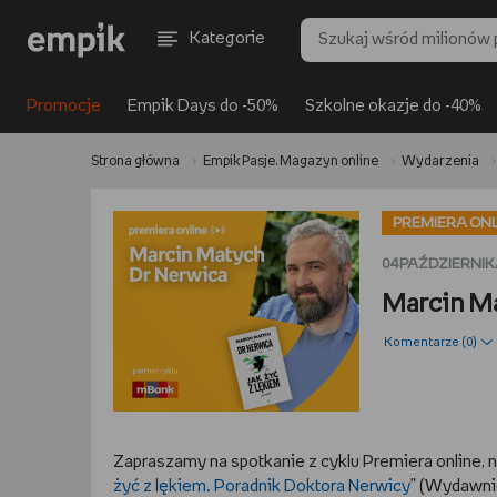
Kategorie
Promocje
Empik Days do -50%
Szkolne okazje do -40%
Strona główna
Empik Pasje. Magazyn online
Wydarzenia
PREMIERA ONL
04 PAŹDZIERNIKA
Marcin M
Komentarze (
0
)
Zapraszamy na spotkanie z cyklu Premiera online, 
żyć z lękiem. Poradnik Doktora Nerwicy
” (Wydawni