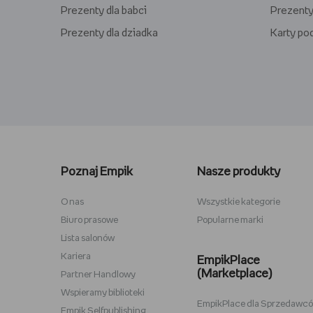
Prezenty dla babci
Prezenty
Prezenty dla dziadka
Karty p
Lego kwiaty
Torby ba
Plecaki szkolne
Figurki M
Poznaj Empik
Nasze produkty
Stitch
Antyram
Karta podarunkowa Steam
Tablety d
O nas
Wszystkie kategorie
Biuro prasowe
Popularne marki
Lampki do czytania
Zestawy
Lista salonów
Album na zdjęcia wklejane
Przypink
Kariera
EmpikPlace
(Marketplace)
Partner Handlowy
Wspieramy biblioteki
EmpikPlace dla Sprzedawc
Empik Selfpublishing