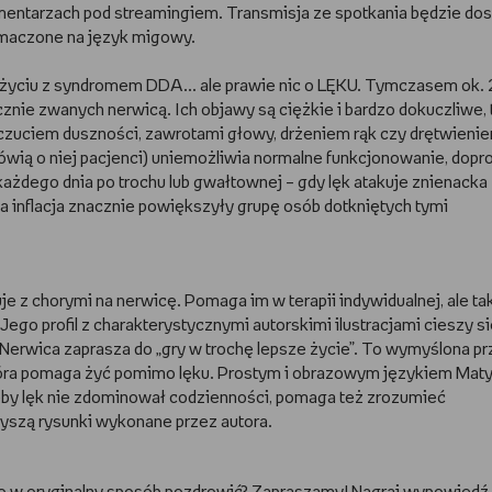
entarzach pod streamingiem. Transmisja ze spotkania będzie do
umaczone na język migowy.
o życiu z syndromem DDA... ale prawie nic o LĘKU. Tymczasem ok. 
nie zwanych nerwicą. Ich objawy są ciężkie i bardzo dokuczliwe, 
uczuciem duszności, zawrotami głowy, drżeniem rąk czy drętwieni
 mówią o niej pacjenci) uniemożliwia normalne funkcjonowanie, dop
 każdego dnia po trochu lub gwałtownej – gdy lęk atakuje znienacka
a inflacja znacznie powiększyły grupę osób dotkniętych tymi
uje z chorymi na nerwicę. Pomaga im w terapii indywidualnej, ale t
go profil z charakterystycznymi autorskimi ilustracjami cieszy s
Nerwica zaprasza do „gry w trochę lepsze życie”. To wymyślona pr
tóra pomaga żyć pomimo lęku. Prostym i obrazowym językiem Mat
 żeby lęk nie zdominował codzienności, pomaga też zrozumieć
yszą rysunki wykonane przez autora.