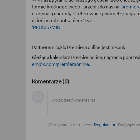
>>>Masz pytanie do naszego gościa, albo chcesz 
formie krótkiego video i prześlij do nas na:
premier
otrzymają nagrody! Preferowane parametry nagrania:
dzień przed spotkaniem.*<<<
*
REGULAMIN
.
Partnerem cyklu Premiera online jest mBank.
Bieżący kalendarz Premier online, nagrania poprze
empik.com/premieraonline
.
Komentarze (
0
)
W przypadku naruszenia
Regulaminu
Twój wpis zo