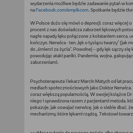
wydarzenia możliwe będzie zadawanie pytań w kom
na
Facebook.com/empikcom
. Spotkanie będzie tł
W Polsce dużo się mówi o depresji, coraz więcej 
procent z nas doświadcza zaburzeń lękowych potocz
nagłe napady lęku połączone z kołataniem serca, 
kończyn. Nerwica - ten „lęk o tysiącu twarzy” (jak
do „śmierci za życia”. Powolnej – gdy lęk sączy się
powodując ataki paniki. Pandemia, wojna, galopując
zaburzeniami.
Psychoterapeuta i lekarz Marcin Matych od lat prac
mediach społecznościowych jako Doktor Nerwica. Je
coraz większą popularnością. W swojej książce Dr 
niego i sprawdzona razem z pacjentami metoda, k
pokazuje, jak oswajać nerwicę, jak o siebie dbać,
mechanizmy, które lękami rządzą. Tekstowi towarz