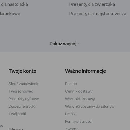
 dla nastolatka
Prezenty dla zwierzaka
odarunkowe
Prezenty dla majsterkowicza
wełniane
Wiedźmin
inecraft
Minecraft
Twoje konto
Ważne informacje
y
Stranger Things
la dzieci
Star Wars
Śledź zamówienie
Pomoc
Twój schowek
Cennik dostawy
 do szkicowania
Władca Pierścieni
Produkty cyfrowe
Warunki dostawy
i
Gra o Tron
Dostępne środki
Warunki dostawy do salonów
Twój profil
Empik
Formy płatności
ów
Zwroty