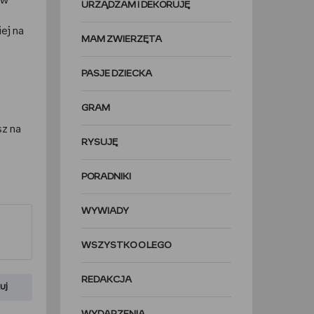
 w
URZĄDZAM I DEKORUJĘ
ej na
MAM ZWIERZĘTA
PASJE DZIECKA
GRAM
sz na
RYSUJĘ
PORADNIKI
WYWIADY
WSZYSTKO O LEGO
REDAKCJA
uj