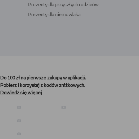
Prezenty dla przyszłych rodziców
Prezenty dla niemowlaka
Prezenty dla gracza
Prezenty dla nauczyciela
Do 100 zł na pierwsze zakupy w aplikacji.
Prezenty dla kibica
Pobierz i korzystaj z kodów zniżkowych.
Prezenty dla biegacza
Dowiedz się więcej
Prezenty dla podróżnika
Prezenty dla kawosza