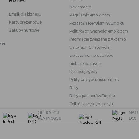
Biznes
Reklamacje
Empik dla biznesu
Vans
Victoria's Secret
Regulamin empik.com
Karty prezentowe
Pozostałe Regulaminy Empiku
Nike
Under Armour
Zakupy hurtowe
Polityka prywatności empik.com
Wittchen
Informacje związane z Aktem o
one
eam
Baby Bjorn
Usługach Cyfrowych i
Oral-B iO
zgłaszaniem produktów
niebezpiecznych
OneBlade
Play-Doh
Dostosuj zgody
Polityka prywatności empik
Raty
Raty u partnerów Empiku
Odbiór zużytego sprzętu
OPERATOR
NALE
PŁATNOŚCI:
DO: