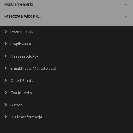
Popularne marki
O nas
Przeczytaj więcej o…
Magazyn online
Biuro prasowe
Poznaj Empik
Wszystkie kategorie
Premiera online
Empik Pasje
Lista salonów
EmpikPlace dla Sprzedawców
Popularne marki
Nasze produkty
Kariera
Produkty używane i odnowione
Zostań Sprzedawcą
EmpikPlace (Marketplace)
Partner Handlowy
Śledź zamówienie
Outlet Empik
Pomoc dla Sprzedawców
Empik dla biznesu
Wspieramy biblioteki
Twój schowek
Twoje konto
Pomoc
Karty prezentowe
Empik Selfpublishing
Biznes
Produkty cyfrowe
Cennik dostawy
Ważne informacje
Zakupy hurtowe
Dostępne środki
Warunki dostawy