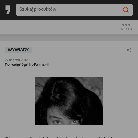
BACK TO SCHOOL
CZYTAM
WIĘCEJ
OGLĄDAM
WYWIADY
SŁUCHAM
27 marca 2013
Dziewięć żyć Liz Braswell
RANKINGI
BACK TO SCHOOL
PREZENTOWNIKI
DIY
GOTUJĘ