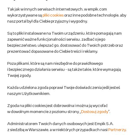
Zwroty
Tak jak w innych serwisach internetowych, w empik.com
wykorzystywane są
pliki cookies
oraz inne podobne technologie, aby
Do 100 zł na pierwsze zakupy w aplikacji. Pobierz i
nasz portal był dla Ciebie przyjazny i wygodny.
korzystaj z kodów zniżkowych.
Reklamacje
Dowiedz się więcej
Są to pliki instalowane na Twoim urządzeniu, które pomagają nam
Regulamin empik.com
zapewnić ważne funkcjonalności serwisu, zadbać o jego
bezpieczeństwo, ulepszać go, dostosować do Twoich potrzeb oraz
prezentować dopasowane do Ciebie treści i reklamy.
Pozostałe Regulaminy Empiku
Poza plikami, które są nam niezbędne do prawidłowego
Polityka prywatności empik.com
i bezpiecznego działania serwisu - są także takie, które wymagają
Twojej zgody.
Informacje związane z Aktem o Usługach Cyfrowych i zgłaszaniem
Każda udzielona zgoda poprawi Twoje doświadczenia jeśli jesteś
produktów niebezpiecznych
naszym Użytkownikiem.
Zgoda na pliki cookies jest dobrowolna i można ją wycofać
Dostosuj zgody
w dowolnym momencie z poziomu strony „
Dostosuj zgody
”.
Polityka prywatności empik
Administratorem Twoich danych osobowych jest Empik S.A.
z siedzibą w Warszawie, a w niektórych przypadkach nasi
Partnerzy
.