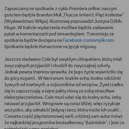
Zapraszamy na spotkanie z cyklu Premiera online, naszym
RYSUJĘ
gościem będzie Brandon Mull „Tkacze śmierci. Pięć królestw”
(Wydawnictwo Wilga). Rozmowę poprowadzi Justyna Dżbik-
DIY
Kluge. W trakcie wydarzenia możliwe będzie zadawanie
pytań w komentarzach pod streamingiem. Transmisja ze
MAM ZWIERZĘTA
spotkania będzie dostępna na
Facebook.com/empikcom
.
Spotkanie będzie tłumaczone na język migowy.
DBAM O URODĘ
Jeszcze niedawno Cole był zwykłym chłopakiem, który miał
zwyczajnych przyjaciół i chodził do zwyczajnej szkoły.
PASJE DZIECKA
Jednak pewna impreza sprawiła, że jego życie wywróciło się
do góry nogami… W Necronum, krainie echa, trudno odróżnić
TRENUJĘ
żywych od martwych, a sojuszników od wrogów. Żywi rzadko
się tu zapuszczają, a tajne pakty niosą za sobą straszliwe
PORADNIKI
niebezpieczeństwa. Cole musi udać się do krainy echa, żeby
ratować przyjaciół. Wrogowie są coraz bliżej, więc ryzykuje
WYWIADY
wszystko, aby odnaleźć jedyną rzecz, która może ich ocalić…
Czwarta część pięciotomowej serii, o której sam autor mówi,
WSZYSTKO O LEGO
że najbardziej przypomina bestsellerowy "Baśniobór". I jest co