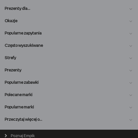
Prezenty dla…
Okazje
Popularne zapytania
Często wyszukiwane
Strefy
Prezenty
Popularne zabawki
Polecane marki
Popularne marki
O nas
Przeczytaj więcej o…
Magazyn online
Biuro prasowe
Poznaj Empik