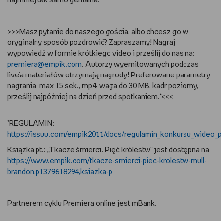
najmniej tak samo genialna!
>>>Masz pytanie do naszego gościa, albo chcesz go w
oryginalny sposób pozdrowić? Zapraszamy! Nagraj
wypowiedź w formie krótkiego video i prześlij do nas na:
premiera@empik.com
. Autorzy wyemitowanych podczas
live'a materiałów otrzymają nagrody! Preferowane parametry
nagrania: max 15 sek., mp4, waga do 30 MB, kadr poziomy,
prześlij najpóźniej na dzień przed spotkaniem.*<<<
*REGULAMIN:
https://issuu.com/empik2011/docs/regulamin_konkursu_wideo_
Książka pt.: „Tkacze śmierci. Pięć królestw” jest dostępna na
https://www.empik.com/tkacze-smierci-piec-krolestw-mull-
brandon,p1379618294,ksiazka-p
Partnerem cyklu Premiera online jest mBank.