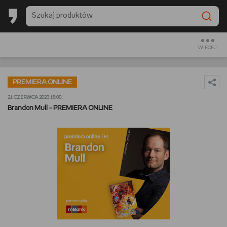
BESTSELLERY EMPIKU 2025
BACK TO SCHOOL
WIĘCEJ
CZYTAM
PREMIERA ONLINE
OGLĄDAM
21 CZERWCA 2023 18:00,
Brandon Mull – PREMIERA ONLINE
SŁUCHAM
PREZENTOWNIKI
GRAM
GOTUJĘ
URZĄDZAM I DEKORUJĘ