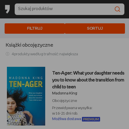
FILTRUJ
SORTUJ
Książki obcojęzyczne
4 produkty według trafność: największa
Ten-Ager: What your daughter needs
you to know about the transition from
child to teen
Madonna King
Obcojęzyczne
Przewidywana wysyłka:
w 16-21 dni rob.
Możliwa dostawa