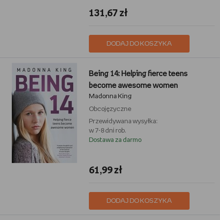
131,67 zł
DODAJ DO KOSZYKA
Being 14: Helping fierce teens
become awesome women
Madonna King
Obcojęzyczne
Przewidywana wysyłka:
w 7-8 dni rob.
Dostawa za darmo
61,99 zł
DODAJ DO KOSZYKA