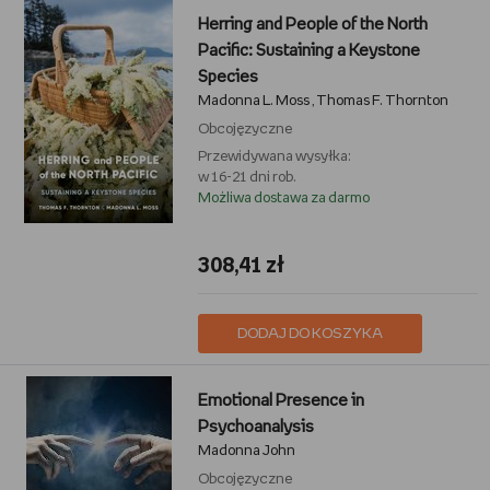
Herring and People of the North
Pacific: Sustaining a Keystone
Species
Madonna L. Moss
Thomas F. Thornton
,
Obcojęzyczne
Przewidywana wysyłka:
w 16-21 dni rob.
Możliwa dostawa za darmo
308,41 zł
DODAJ DO KOSZYKA
Emotional Presence in
Psychoanalysis
Madonna John
Obcojęzyczne