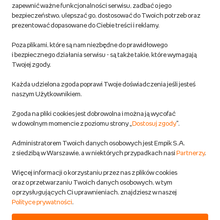
Regulamin empik.com
zapewnić ważne funkcjonalności serwisu, zadbać o jego
bezpieczeństwo, ulepszać go, dostosować do Twoich potrzeb oraz
prezentować dopasowane do Ciebie treści i reklamy.
Pozostałe Regulaminy Empiku
Poza plikami, które są nam niezbędne do prawidłowego
Polityka prywatności empik.com
i bezpiecznego działania serwisu - są także takie, które wymagają
Twojej zgody.
Informacje związane z Aktem o Usługach Cyfrowych i zgłaszaniem
Każda udzielona zgoda poprawi Twoje doświadczenia jeśli jesteś
produktów niebezpiecznych
naszym Użytkownikiem.
Zgoda na pliki cookies jest dobrowolna i można ją wycofać
Dostosuj zgody
w dowolnym momencie z poziomu strony „
Dostosuj zgody
”.
Polityka prywatności empik
Administratorem Twoich danych osobowych jest Empik S.A.
z siedzibą w Warszawie, a w niektórych przypadkach nasi
Partnerzy
.
Raty
Więcej informacji o korzystaniu przez nas z plików cookies
oraz o przetwarzaniu Twoich danych osobowych, w tym
Raty u partnerów Empiku
o przysługujących Ci uprawnieniach, znajdziesz w naszej
Polityce prywatności
.
Odbiór zużytego sprzętu